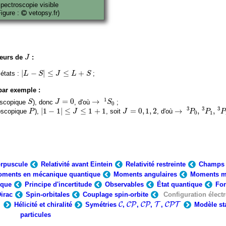
pectroscopie visible
Figure :
vetopsy.fr)
J
leurs de
:
J
|
L
−
S
|
≤
J
≤
L
+
S
|
−
|
≤
≤
+
états :
;
L
S
J
L
S
par exemple :
→
1
S
0
S
J
=
0
1
=
0
→
oscopique
), donc
, d'où
;
S
J
S
0
→
3
P
0
,
3
P
1
,
3
P
2
|
1
−
1
|
≤
J
≤
1
+
1
P
J
=
0
,
1
,
2
3
3
3
|
1
−
1
|
≤
≤
1
+
1
=
0
,
1
,
2
→
,
,
oscopique
),
, soit
, d'où
P
J
J
P
P
P
0
1
orpuscule
Relativité avant Eintein
Relativité restreinte
Champs 
ments en mécanique quantique
Moments angulaires
Moments m
ique
Principe d'incertitude
Observables
État quantique
Fon
irac
Spin-orbitales
Couplage spin-orbite
Configuration élect
C
C
P
C
P
T
C
P
T
Hélicité et chiralité
Symétries
C
,
C
P
,
C
P
,
T
,
C
P
T
Modèle st
particules