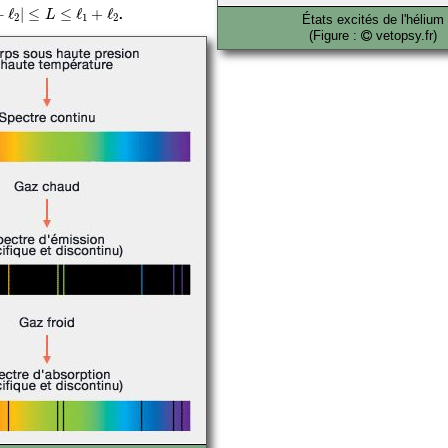
ℓ
2
|
≤
L
≤
ℓ
1
+
ℓ
2
−
ℓ
|
≤
≤
ℓ
+
ℓ
.
L
2
1
2
États excités de l'hélium
(Figure :
vetopsy.fr)