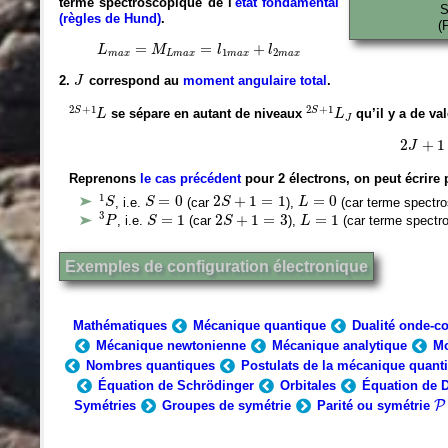
terme spectroscopique de l'
état fondamental
S
(règles de Hund)
.
(
L
m
a
x
=
M
L
m
a
x
=
l
1
m
a
x
+
l
2
m
a
x
=
=
+
L
M
l
l
1
2
m
a
x
L
m
a
x
m
a
x
m
a
x
J
2.
correspond au
moment angulaire total
.
J
2
S
+
1
L
2
S
+
1
L
J
2
+
1
2
+
1
S
S
se sépare en autant de niveaux
qu’il y a de va
L
L
J
2
J
+
1
2
+
1
J
Reprenons
le cas précédent
pour 2 électrons, on peut écrire 
1
S
S
=
0
2
S
+
1
=
1
L
=
0
1
=
0
2
+
1
=
1
=
0
, i.e.
(car
),
(car terme spectr
S
S
S
L
3
P
S
=
1
2
S
+
1
=
3
L
=
1
3
=
1
2
+
1
=
3
=
1
, i.e.
(car
),
(car terme spectr
P
S
S
L
Exemples de configuration électronique
Mathématiques
Mécanique quantique
Dualité onde-c
Mécanique newtonienne
Mécanique analytique
Mo
Nombres quantiques
Postulats de la mécanique quant
Équation de
Schrödinger
Orbitales
Équation de D
P
Symétries
Groupes de symétrie
Parité ou symétrie
P