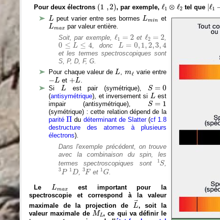
(
1
,
2
)
|
ℓ
1
−
ℓ
1
⊗
ℓ
2
(
1
,
2
)
ℓ
⊗
ℓ
|
ℓ
Pour deux électrons
, par exemple,
tel que
1
2
1
L
L
m
i
n
peut varier entre ses bormes
et
L
L
m
i
n
L
m
a
x
par valeur entière.
L
m
a
x
ℓ
1
=
2
ℓ
2
=
2
ℓ
=
2
ℓ
=
2
Soit, par exemple,
et
,
1
2
0
≤
L
≤
4
L
=
0
,
1
,
2
,
3
,
4
0
≤
≤
4
=
0
,
1
,
2
,
3
,
4
, donc
L
L
et les termes spectroscopiques sont
S, P, D, F, G.
L
m
ℓ
Pour chaque valeur de
,
varie entre
L
m
ℓ
−
L
+
L
−
+
et
.
L
L
L
S
=
0
=
0
Si
est pair (symétrique),
L
S
L
(
antisymétrique
), et inversement si
est
L
S
=
1
=
1
impair (antisymétrique),
S
(symétrique) : cette relation dépend de la
Π
Π
parité
du
déterminant de Slatter
(
cf 1.8
destructure des atomes à plusieurs
électrons
).
Dans l'exemple précédent, on trouve
avec la combinaison du spin, les
1
S
1
termes spectroscopiques sont
,
S
3
P
1
D
3
F
1
G
3
1
3
1
,
et
.
P
D
F
G
L
m
a
x
Le
est important pour la
L
m
a
x
spectroscopie et correspond à la valeur
L
→
→
maximale de la projection de
, soit la
L
M
L
valeur maximale de
, ce qui va définir le
M
L