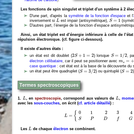
Les fonctions de spin singulet et triplet d'un système à 2 él
D'une part, d'après la
symétrie de la fonction d'espace
et l'
L
S
=
1
=
1
inversement si
est impair (antisymétrique),
(symétr
L
S
D'autres part, l’énergie de la fonction d’espace antisymétriqu
Ainsi, un état triplet est d’énergie inférieure à celle de l’é
répulsion électronique. (cf. figure ci-dessous).
Il existe d'autres états :
S
=
1
/
2
2
S
+
1
=
2
2
+
1
=
2
=
1
/
2
un état est dit doublet (
) lorsque
, p
S
S
m
s
=
+
1
/
=
électron célibataire
, car il peut se positionner avec
m
s
case quantique
: cet état est à la base de la découverte du s
S
=
3
/
2
S
=
2
=
3
/
2
=
2
un état peut être quadruplet (
) ou quintuplé (
S
S
Termes spectroscopiques
L
L
1.
, en
spectroscopie
, correspond aux valeurs de
,
moment
L
L
avec les
sous-couches
, on écrit (
cf. article détaillé
) :
L
=
{
0
1
2
3
4
…
S
P
D
f
G
…
0
1
2
3
4
{
=
L
S
P
D
f
G
L
Les
de chaque
électron
se combinent.
L