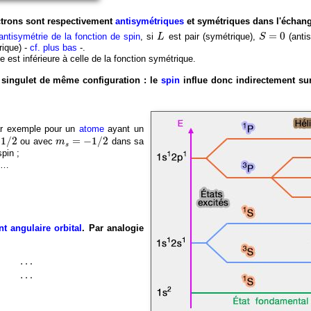
ectrons sont respectivement
antisymétriques
et symétriques dans l'échan
L
S
=
0
=
0
antisymétrie de la fonction de spin
, si
est pair (symétrique),
(antis
L
S
ique) -
cf. plus bas
-.
e est inférieure à celle de la fonction symétrique.
tat singulet de même configuration : le
spin
influe donc indirectement sur
ar exemple pour un
atome
ayant un
2
m
s
=
−
1
/
2
+
1
/
2
=
−
1
/
2
ou avec
dans sa
m
s
pin ;
)…
 angulaire orbital
. Par analogie
…
…