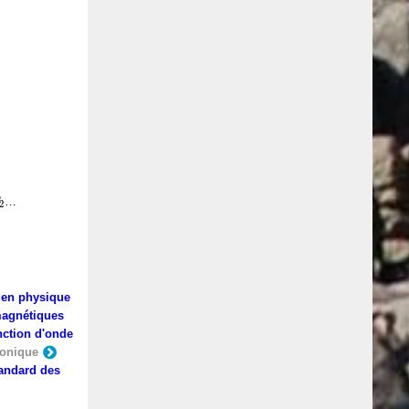
…
2
en physique
agnétiques
ction d'onde
ronique
andard des