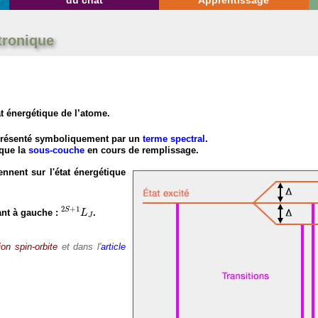
du chat
Apprentissage
tronique
t énergétique de l’atome.
eprésenté symboliquement par un
terme spectral
.
 que la
sous-couche
en cours de remplissage.
nnent sur l'état énergétique
2
S
+
1
L
J
2
+
1
S
nt à gauche :
.
L
J
ion spin-orbite
et dans l'
article