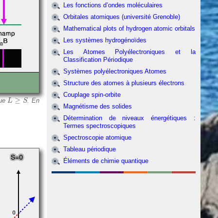
Les fonctions d’ondes moléculaires
Orbitales atomiques (université Grenoble)
Mathematical plots of hydrogen atomic orbitals
Les systèmes hydrogénoïdes
Les Atomes Polyélectroniques et la
Classification Périodique
Systèmes polyélectroniques Atomes
Structure des atomes à plusieurs électrons
Couplage spin-orbite
L
≥
S
≥
que
. En
L
S
Magnétisme des solides
Détermination de niveaux énergétiques :
Termes spectroscopiques
Spectroscopie atomique
Tableau périodique
Éléments de chimie quantique