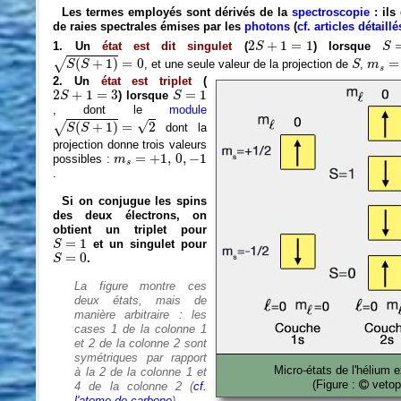
Les termes employés sont dérivés de la
spectroscopie
: ils
de raies spectrales émises par les
photons
(
cf. articles détaill
2
S
+
1
=
1
S
=
2
+
1
=
1
1. Un
état est dit singulet
(
) lorsque
S
S
S
(
S
+
1
)
=
0
S
m
s
=
(
+
1
)
=
0
=
√
, et une seule valeur de la projection de
,
S
S
S
m
s
2. Un
état est triplet
(
2
S
+
1
=
3
S
=
1
2
+
1
=
3
=
1
)
lorsque
S
S
, dont le
module
S
(
S
+
1
)
=
2
√
(
+
1
)
=
2
√
dont la
S
S
projection donne trois valeurs
m
s
=
+
1
,
0
,
−
1
=
+
1
,
0
,
−
1
possibles :
m
s
.
Si on conjugue les spins
des deux électrons, on
obtient un triplet pour
S
=
1
=
1
et un singulet pour
S
S
=
0
=
0
.
S
La figure montre ces
deux états, mais de
manière arbitraire : les
cases 1 de la colonne 1
et 2 de la colonne 2 sont
symétriques par rapport
Micro-états de l'hélium e
à la 2 de la colonne 1 et
(Figure :
vetops
4 de la colonne 2 (
cf.
l'atome de carbone
).