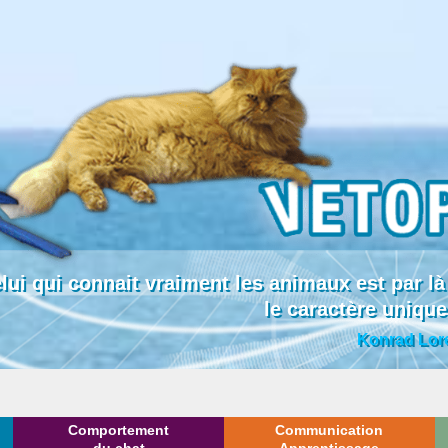
lui qui connait vraiment les animaux est par
le caractère uniqu
Konrad Lor
Comportement
Communication