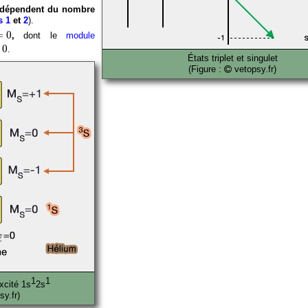
 dépendent du nombre
és 1
et
2
).
0
=
0
,
dont le
module
0
0
.
États triplet et singulet
(Figure :
vetopsy.fr)
1
1
xcité 1s
2s
y.fr)