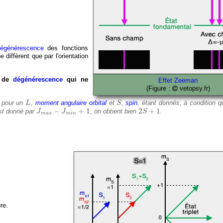
égénérescence
des fonctions
 diffèrent que par l'orientation
x de
dégénérescence
qui ne
Effet Zeeman
(Figure :
vetopsy.fr)
L
S
, pour un
,
moment angulaire orbital
et
,
spin
, étant donnés, à condition 
L
S
J
m
a
x
−
J
m
i
n
+
1
2
S
+
1
−
+
1
2
+
1
est donné par
, on obtient bien
.
J
J
S
m
a
x
m
i
n
re.