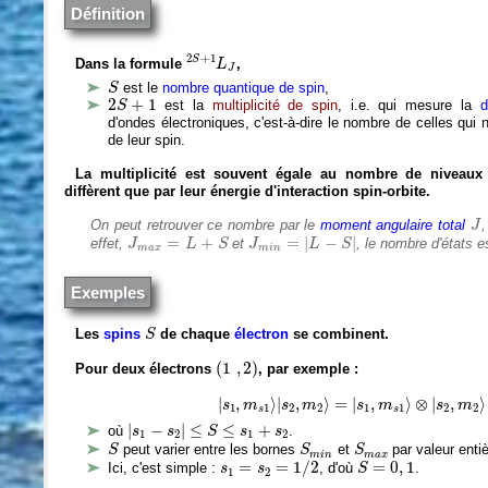
Définition
2
S
+
1
L
J
2
+
1
S
Dans la formule
,
L
J
S
est le
nombre quantique de spin
,
S
2
S
+
1
2
+
1
est la
multiplicité de spin
, i.e. qui mesure la
d
S
d'ondes électroniques, c'est-à-dire le nombre de celles qui ne
de leur spin.
La multiplicité est souvent égale au nombre de niveau
diffèrent que par leur énergie d'interaction spin-orbite.
J
On peut retrouver ce nombre par le
moment angulaire total
J
J
m
i
n
=
|
L
−
S
|
J
m
a
x
=
L
+
S
=
+
=
|
−
|
effet,
et
, le nombre d'états 
J
L
S
J
L
S
m
a
x
m
i
n
Exemples
S
Les
spins
de chaque
électron
se combinent.
S
(
1
,
2
)
(
1
,
2
)
Pour deux électrons
, par exemple :
|
s
1
,
m
s
1
⟩
|
s
2
,
m
2
⟩
=
|
s
1
,
m
s
1
⟩
⊗
|
s
2
,
m
2
⟩
|
,
⟩
|
,
⟩
=
|
,
⟩
⊗
|
,
⟩
s
m
s
m
s
m
s
m
1
1
2
2
1
1
2
2
s
s
|
s
1
−
s
2
|
≤
S
≤
s
1
+
s
2
|
−
|
≤
≤
+
où
.
s
s
S
s
s
1
2
1
2
S
S
m
i
n
S
m
a
x
peut varier entre les bornes
et
par valeur entiè
S
S
S
m
i
n
m
a
x
s
1
=
s
2
=
1
/
2
S
=
0
,
1
=
=
1
/
2
=
0
,
1
Ici, c'est simple :
, d'où
.
s
s
S
1
2