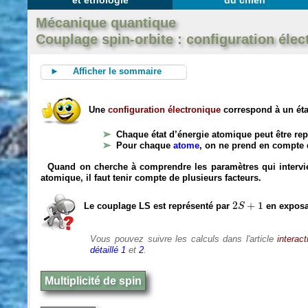
et éthologie
du chien
Mécanique quantique
Couplage spin-orbite : configuration élec
► Afficher le sommaire
Une
configuration électronique
correspond à un éta
Chaque état d’énergie atomique peut être r
Pour chaque
atome
, on ne prend en compte
Quand on cherche à comprendre les paramètres qui intervie
atomique, il faut tenir compte de plusieurs facteurs.
2
S
+
1
2
+
1
Le couplage LS est représenté par
en exposa
S
Vous pouvez suivre les calculs dans l'article
interact
détaillé 1
et
2
.
Multiplicité de spin