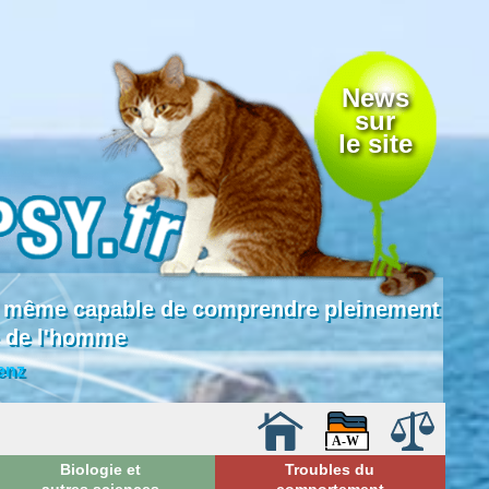
News
sur
le site
 là même capable de comprendre pleinement
e de l'homme
enz
Biologie et
Troubles du