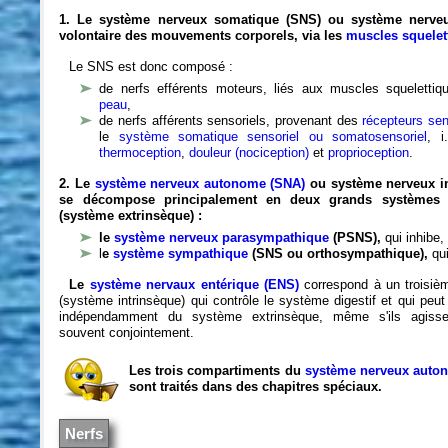
1. Le système nerveux somatique (SNS) ou système nerveux
volontaire des mouvements corporels, via les
muscles squelet
Le SNS est donc composé :
de nerfs efférents moteurs,
liés aux muscles squelettiq
peau
,
de nerfs afférents sensoriels, provenant des
récepteurs sen
le
système somatique sensoriel ou somatosensoriel
, i
thermoception
,
douleur (nociception)
et
proprioception
.
2. Le
système nerveux
autonome (SNA)
ou système nerveux in
se décompose principalement en deux grands systèmes u
(système extrinsèque)
:
le
système nerveux parasympathique
(PSNS),
qui inhibe,
l
e
système sympathique
(SNS ou orthosympathique),
qu
Le
système nervaux entérique (ENS)
correspond à un troisi
(système intrinsèque) qui contrôle le système digestif et qui peut
indépendamment du système extrinsèque, même s'ils agisse
souvent conjointement.
Les trois compartiments du
système nerveux auto
sont traités dans des chapitres spéciaux.
Nerfs