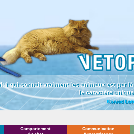
lui qui connait vraiment les animaux est par
le caractère uniqu
Konrad Lor
Comportement
Communication