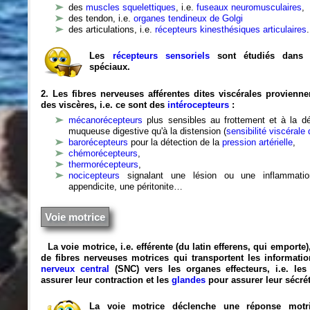
des
muscles squelettiques
, i.e.
fuseaux neuromusculaires
,
des tendon, i.e.
organes tendineux de Golgi
des articulations,
i.e.
récepteurs kinesthésiques articulaires
.
Les
récepteurs sensoriels
sont étudiés dans 
spéciaux.
2.
Les fibres nerveuses afférentes dites viscérales provien
des viscères, i.e. ce sont des
intérocepteurs
:
mécanorécepteurs
plus sensibles au frottement et à la dé
muqueuse digestive qu'à la distension (
sensibilité viscérale
barorécepteurs
pour la détection de la
pression artérielle
,
chémorécepteurs
,
thermorécepteurs
,
nocicepteurs
signalant une lésion ou une inflammat
appendicite, une péritonite…
Voie motrice
La voie motrice, i.e. efférente (du latin efferens, qui emport
de fibres nerveuses motrices qui transportent les informat
nerveux central
(SNC) vers les organes effecteurs, i.e. le
assurer leur contraction et les
glandes
pour assurer leur sécré
La voie motrice déclenche une réponse motr