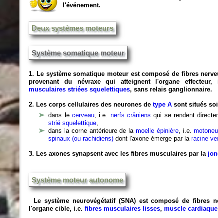
l'événement.
Deux systèmes moteurs
Système somatique moteur
1. Le système somatique moteur est composé de fibres nerveu
provenant du névraxe qui atteignent l'organe effecteur,
musculaires striées squelettiques
, sans relais ganglionnaire.
2. Les corps cellulaires des neurones de
type A
sont situés soi
dans le
cerveau
, i.e.
nerfs crâniens
qui se rendent direct
strié squelettique
,
dans la corne antérieure de la
moelle épinière
, i.e.
motoneu
spinaux (ou rachidiens)
dont l'axone émerge par la
racine ve
3. Les axones synapsent avec les fibres musculaires par la
jon
Système moteur autonome
Le système neurovégétatif (SNA) est composé de fibres n
l'organe cible, i.e.
fibres musculaires lisses
,
muscle cardiaque