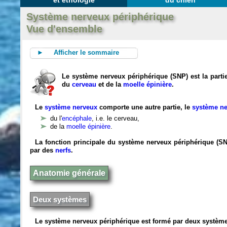
et éthologie
du chien
Système nerveux périphérique
Vue d'ensemble
► Afficher le sommaire
Le système nerveux périphérique (SNP) est la par
du
cerveau
et de la
moelle épinière
.
Le
système nerveux
comporte une autre partie, le
système ne
du l'
encéphale
, i.e. le cerveau,
de la
moelle épinière
.
La fonction principale du système nerveux périphérique (S
par des
nerfs
.
Anatomie générale
Deux systèmes
Le système nerveux périphérique est formé par deux systèm