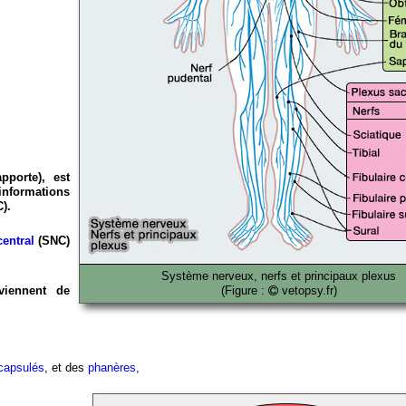
pporte), est
 informations
).
entral
(SNC)
.
Système nerveux, nerfs et principaux plexus
viennent de
(Figure :
vetopsy.fr)
capsulés
, et des
phanères
,