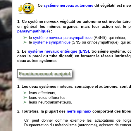
Ce
système nerveux autonome
dit végétatif est invo
1. Ce système nerveux
végétatif
ou autonome est
involontaire
en général les mêmes organes, mais leur action est le p
parasympathique
) :
le
système nerveux parasympathique
(PSNS), qui inhibe,
le
système sympathique
(SNS ou orthosympathique), qui ac
2. Le
système nervaux entérique (ENS)
, troisième système, c
dans la paroi du tube digestif, en formant le réseau intrins
deux autres systèmes.
Fonctionnement conjoint
1. Les deux systèmes moteurs, somatique et autonome, sont dif
leurs effecteurs,
leurs voies efférentes,
leurs neurotransmetteurs.
2. Toutefois, la plupart des
nerfs spinaux
comportent des fibres
On peut donner comme exemple les adaptations de l'orga
l'augmentation du métabolisme (autonome), agissent de concer