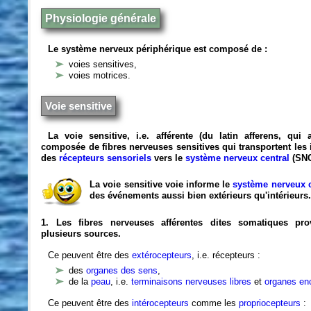
Physiologie générale
Le système nerveux périphérique est composé de :
voies sensitives,
voies motrices.
Voie sensitive
La voie sensitive, i.e. afférente (du latin afferens, qui a
composée de fibres nerveuses sensitives qui transportent les
des
récepteurs sensoriels
vers le
système nerveux central
(SNC
La voie sensitive voie
informe le
système nerveux c
des événements aussi bien extérieurs qu'intérieurs
1. Les fibres nerveuses afférentes dites somatiques pro
plusieurs sources.
Ce peuvent être des
extérocepteurs
, i.e. récepteurs :
des
organes des sens
,
de la
peau
, i.e.
terminaisons nerveuses libres
et
organes en
Ce peuvent être des
intérocepteurs
comme les
propriocepteurs
: