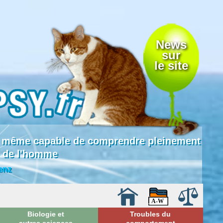
News
sur
le site
 là même capable de comprendre pleinement
e de l'homme
enz
Biologie et
Troubles du