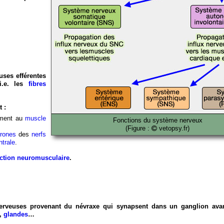
ses efférentes
 i.e. les
fibres
t :
ement au
muscle
Fonctions du système nerveux
(Figure :
vetopsy.fr)
rones
des
nerfs
ntrale
.
ction neuromusculaire
.
erveuses provenant du névraxe qui synapsent dans un ganglion avant
,
glandes
…