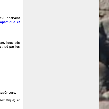
 qui
innervent
mpathique et
nt, localisés
titué par les
supérieurs.
somatique) et