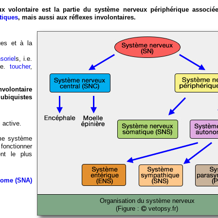
 volontaire est la partie du système nerveux périphérique associée
tiques
, mais aussi aux réflexes involontaires.
ues et à la
soriel
s, i.e.
.e.
toucher
,
volontaire
biquistes
i active.
ème système
 fonctionner
nt le plus
nome (SNA)
Organisation du système nerveux
(Figure :
vetopsy.fr)