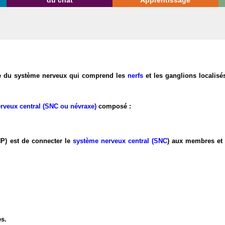
du chat
Apprentissage
tie du système nerveux qui comprend les
nerfs
et les ganglions localisés
rveux central (SNC ou névraxe)
composé :
NP) est de connecter le
système nerveux central (SNC
) aux membres et 
es.