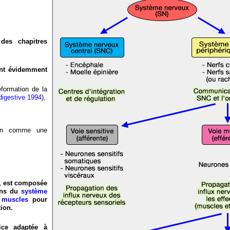
des chapitres
nent évidemment
formation de la
 digestive 1994
),
ion comme une
e), est composée
ions du
système
s
muscles
pour
tion.
ice adaptée à