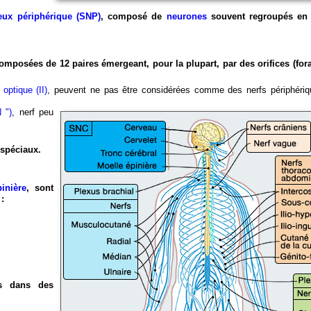
eux périphérique (SNP)
, composé de
neurones
souvent regroupés en 
composées de 12 paires émergeant, pour la plupart, par des orifices (for
 optique (II)
, peuvent ne pas être considérées comme des nerfs périphériqu
N ")
, nerf peu
 spéciaux.
inière
, sont
:
s dans des