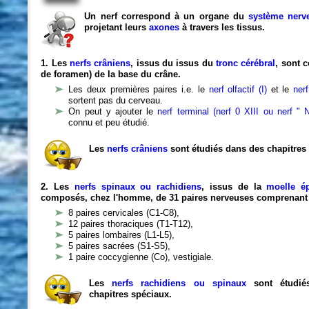
Un nerf correspond à un organe du
système nerv
projetant leurs
axones
à travers les tissus.
1.
Les
nerfs crâniens
, issus du issus du
tronc cérébral
, sont 
de foramen) de la base du crâne.
Les deux premières paires i.e. le
nerf olfactif (I)
et le
nerf
sortent pas du cerveau.
On peut y ajouter le
nerf terminal (nerf 0 XIII ou nerf " 
connu et peu étudié.
Les
nerfs crâniens
sont étudiés dans des chapitres
2. Les
nerfs spinaux ou rachidiens
, issus de la
moelle ép
composés, chez l'homme, de 31 paires nerveuses comprenant 
8 paires cervicales (C1-C8),
12 paires thoraciques (T1-T12),
5 paires lombaires (L1-L5),
5 paires sacrées (S1-S5),
1 paire coccygienne (Co), vestigiale.
Les
nerfs rachidiens ou spinaux
sont étudié
chapitres spéciaux.