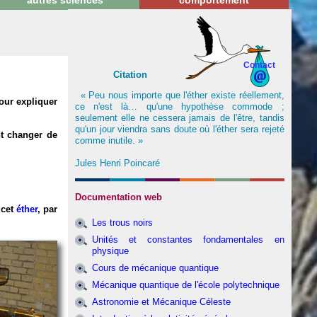
autres sciences
comportement
Contact
Citation
« Peu nous importe que l'éther existe réellement,
pour expliquer
ce n'est là… qu'une hypothèse commode ;
seulement elle ne cessera jamais de l'être, tandis
qu'un jour viendra sans doute où l'éther sera rejeté
t changer de
comme inutile. »
Jules Henri Poincaré
Documentation web
 cet
éther
,
par
Les trous noirs
Unités et constantes fondamentales en
physique
Cours de mécanique quantique
Mécanique quantique de l'école polytechnique
Astronomie et Mécanique Céleste