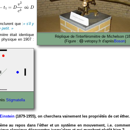
1
=
D
v
2
c
3
2
v
D
−
=
où
t
D
D
1
3
c
onclurent que :
« s'il y
 petit. »
ière était identique
Réplique de l'interféromètre de Michelson (1
e physique en 1907 :
(Figure :
vetopsy.fr d'après
Boson
)
près
Stigmatella
 Einstein
(1879-1955), on cherchera vainement les propriétés de cet éther.
tème au repos dans l'éther et un système en mouvement, i.e. commen
ique classique découvertes jusqu'alors et qui marchent plutôt bien ?