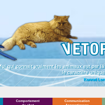
lui qui connait vraiment les animaux est par
le caractère uniqu
Konrad Lor
Comportement
Communication