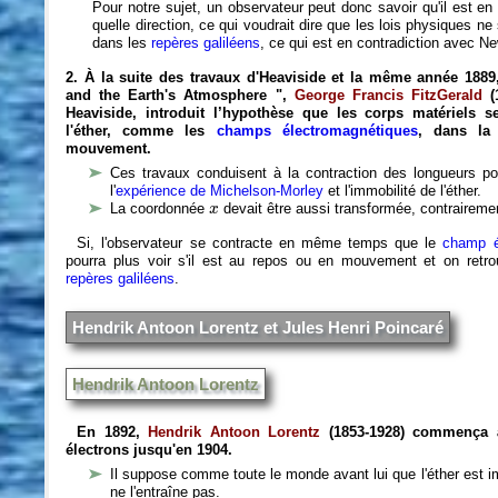
Pour notre sujet, un observateur peut donc savoir qu'il est 
quelle direction, ce qui voudrait dire que les lois physiques ne
dans les
repères galiléens
, ce qui est en contradiction avec N
2. À la suite des travaux d'Heaviside et la même année 1889
and the Earth's Atmosphere ",
George Francis FitzGerald
(1
Heaviside, introduit l’hypothèse que les corps matériels s
l'éther, comme les
champs électromagnétiques
, dans la 
mouvement.
Ces travaux conduisent à la contraction des longueurs po
l'
expérience de Michelson-Morley
et l'immobilité de l'éther.
x
La coordonnée
devait être aussi transformée, contrairemen
x
Si, l'observateur se contracte en même temps que le
champ é
pourra plus voir s'il est au repos ou en mouvement et on retrou
repères galiléens
.
Hendrik Antoon Lorentz et Jules Henri Poincaré
Hendrik Antoon Lorentz
En 1892,
Hendrik Antoon Lorentz
(1853-1928) commença à
électrons jusqu'en 1904.
Il suppose comme toute le monde avant lui que l'éther est 
ne l'entraîne pas.