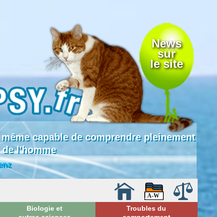
News
sur
le site
 là même capable de comprendre pleinement
e de l'homme
enz
Biologie et
Troubles du