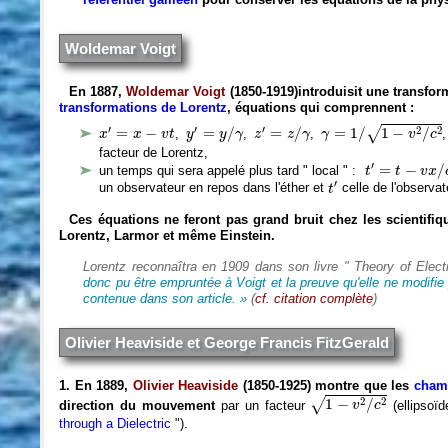
Woldemar Voigt
En 1887,
Woldemar Voigt
(1850-1919)
introduisit une transfor
transformations de Lorentz
, équations qui comprennent :
γ
=
1
/
1
−
v
2
/
c
2
y
′
=
y
/
γ
z
′
=
z
/
γ
x
′
=
x
−
v
t
′
′
′
2
2
=
−
=
/
=
/
=
1
/
1
−
/
√
,
,
,
x
x
v
t
y
y
γ
z
z
γ
γ
v
c
facteur de Lorentz,
t
′
=
t
−
v
x
/
c
2
′
=
−
/
un temps qui sera appelé plus tard " local " :
t
t
v
x
t
′
′
un observateur en repos dans l'éther et
celle de l'observ
t
Ces équations ne feront pas grand bruit chez les scientifiq
Lorentz, Larmor et même Einstein.
Lorentz reconnaîtra en 1909 dans son livre " Theory of Elec
donc pu être empruntée à Voigt et la preuve qu'elle ne modifie p
contenue dans son article. »
(
cf. citation complète
)
Olivier Heaviside et George Francis FitzGerald
1. En 1889,
Olivier Heaviside
(1850-1925) montre que les
champ
1
−
v
2
/
c
2
2
2
1
−
/
√
direction du mouvement
par un facteur
(ellipsoï
v
c
through a Dielectric
").