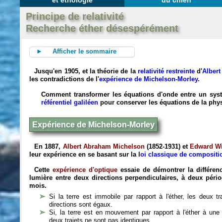
et éthologie
du chien
Principe de relativité
Recherche éther désespérément
► Afficher le sommaire
Jusqu'en 1905, et la théorie de la
relativité restreinte
d'
Albert
les contradictions de l'
expérience de Michelson-Morley
.
Comment transformer les équations d'onde entre un sys
référentiel galiléen
pour conserver les équations de la phys
Expérience de Michelson-Morley
En 1887,
Albert Abraham Michelson
(1852-1931) et
Edward Wi
leur expérience en se basant sur la l
oi classique de compositi
Cette
expérience d'optique
essaie de démontrer la différenc
lumière entre deux directions perpendiculaires, à deux péri
mois.
Si la terre est immobile par rapport à l'éther, les deux t
directions sont égaux.
Si, la terre est en mouvement par rapport à l'éther à une
deux trajets ne sont pas identiques.