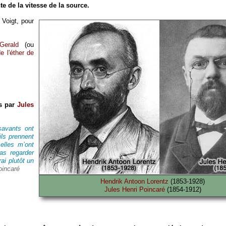
e de la vitesse de la source.
 Voigt, pour
Gerald
(ou
de l'éther de
es par
Jules
savants ont
ils prennent
elles m’ont
as regarder
ai plutôt un
oincaré
Hendrik Antoon Lorentz
(1853-1928)
Jules Henri Poincaré
(1854-1912)