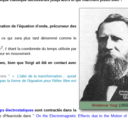
mation de l'équation d'onde, précurseur des
, ce qui sera plus tard dénommé comme le
t
2
,
étant la coordonnée du temps utilisée par
c
t
ateur en mouvement.
ues, bien que Voigt ait été en contact avec
trons ":
« L'idée de la transformation… aurait
as la forme de l'équation pour l'éther libre est
Woldemar Voigt
(1850
s électrostatiques
sont contractés dans la
de d'Heaviside dans "
On the Electromagnetic Effects due to the Motion of E