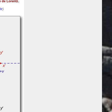
 de Lorentz
.
tz
).