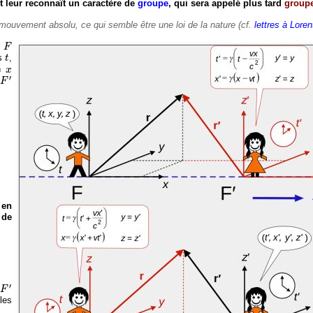
et leur reconnaît un caractère de
groupe
, qui sera appelé plus tard
groupe
e mouvement absolu, ce qui semble être une loi de la nature (cf.
lettres à Loren
F
r
F
t
ps
,
t
x
on
x
F
′
′
,
F
en
 de
F
′
′
t
F
les