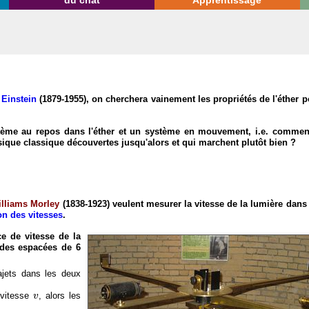
du chat
Apprentissage
 Einstein
(1879-1955), on cherchera vainement les propriétés de l'éther 
tème au repos dans l'éther et un système en mouvement, i.e. commen
ique classique découvertes jusqu'alors et qui marchent plutôt bien ?
lliams Morley
(1838-1923) veulent mesurer la vitesse de la lumière dans
on des vitesses
.
e de vitesse de la
odes espacées de 6
rajets dans les deux
v
 vitesse
, alors les
v