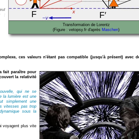
eut
r :
Transformation de Lorentz
(Figure : vetopsy.fr d'après
Maschen
)
plexe, ces valeurs n'étant pas compatible (jusqu'à présent) avec d
 fait paraître pour
uvert la relativité
ouvelle, qui ne se
e la lumière est une
tout simplement une
es vitesses pas trop
e dynamique sous la
i voyagent plus vite