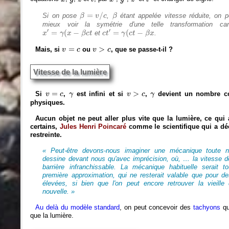
β
=
v
/
c
β
=
/
Si on pose
,
étant appelée vitesse réduite, on p
β
v
c
β
mieux voir la symétrie d'une telle transformation ca
x
′
=
γ
(
x
−
β
c
t
c
t
′
=
γ
(
c
t
−
β
x
′
′
=
(
−
=
(
−
et
.
x
γ
x
β
c
t
c
t
γ
c
t
β
x
v
>
c
v
=
c
=
>
Mais, si
ou
, que se passe-t-il ?
v
c
v
c
Vitesse de la lumière
v
>
c
v
=
c
γ
γ
=
>
Si
,
est infini et si
,
devient un nombre com
v
c
γ
v
c
γ
physiques.
Aucun objet ne peut aller plus vite que la lumière, ce qui a
certains,
Jules Henri Poincaré
comme le scientifique qui a déco
restreinte.
« Peut-être devons-nous imaginer une mécanique toute n
dessine devant nous qu'avec imprécision, où, … la vitesse d
barrière infranchissable. La mécanique habituelle serait 
première approximation, qui ne resterait valable que pour d
élevées, si bien que l'on peut encore retrouver la vieill
nouvelle. »
Au delà du modèle standard
, on peut concevoir des
tachyons
qu
que la lumière.