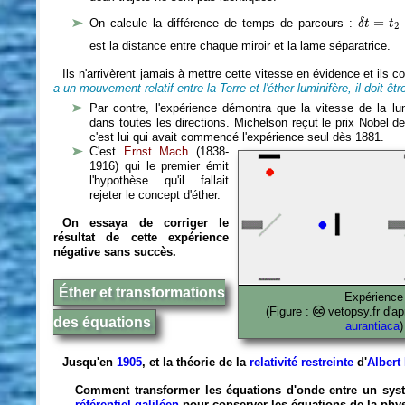
δ
t
=
t
2
−
t
=
On calcule la différence de temps de parcours :
δ
t
t
2
est la distance entre chaque miroir et la lame séparatrice.
Ils n'arrivèrent jamais à mettre cette vitesse en évidence et ils c
a un mouvement relatif entre la Terre et l'éther luminifère, il doit être
Par contre, l'expérience démontra que la vitesse de la lum
dans toutes les directions. Michelson reçut le prix Nobel d
c'est lui qui avait commencé l'expérience seul dès 1881.
C'est
Ernst Mach
(1838-
1916) qui le premier émit
l'hypothèse qu'il fallait
rejeter le concept d'éther.
On essaya de corriger le
résultat de cette expérience
négative sans succès.
Éther et transformations
Expérience
(Figure :
vetopsy.fr d'a
des équations
aurantiaca
)
Jusqu'en
1905
, et la théorie de la
relativité restreinte
d'
Albert
Comment transformer les équations d'onde entre un sys
référentiel galiléen
pour conserver les équations de la phys