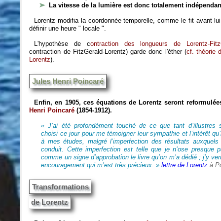
La vitesse de la lumière est donc totalement indépendant
Lorentz modifia la coordonnée temporelle, comme le fit avant lui
définir une heure " locale ".
L'hypothèse de c
ontraction des longueurs de Lorentz-Fitz
contraction de FitzGerald-Lorentz) garde donc l'éther (
cf. théorie 
Lorentz
).
Jules Henri Poincaré
Enfin, en 1905, ces équations de Lorentz seront reformulé
Henri Poincaré
(1854-1912)
.
« J’ai été profondément touché de ce que tant d’illustres 
choisi ce jour pour me témoigner leur sympathie et l’intérêt qu’
à mes études, malgré l’imperfection des résultats auxquels 
conduit. Cette imperfection est telle que je n’ose presque p
comme un signe d’approbation le livre qu’on m’a dédié ; j’y verr
encouragement qui m’est très précieux. »
lettre de Lorentz
à P
Transformations
de Lorentz