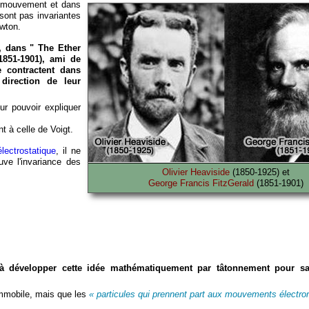
en mouvement et dans
 sont pas invariantes
ewton.
, dans " The Ether
851-1901), ami de
e contractent dans
direction de leur
ur pouvoir expliquer
t à celle de Voigt.
lectrostatique
, il ne
ve l'invariance des
Olivier Heaviside
(1850-1925) et
George Francis FitzGerald
(1851-1901)
 développer cette idée mathématiquement par tâtonnement pour sa
immobile, mais que les
« particules qui prennent part aux mouvements électr