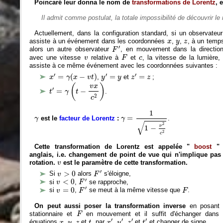
Poincaré leur donna le nom de
transformations de Lorentz
, 
Il admit comme postulat, la totale impossibilité de découvrir l
Actuellement, dans la configuration standard, si un observateu
x
y
z
assiste à un événement dans les coordonnées
,
,
, à un tem
x
y
z
F
′
′
alors un autre observateur
, en mouvement dans la directi
F
F
v
c
avec une vitesse
relative à
et
, la vitesse de la lumière
v
F
c
assiste à ce même événement avec les coordonnées suivantes :
x
′
=
γ
(
x
−
v
t
)
y
′
=
y
z
′
=
z
′
′
′
=
(
−
)
=
=
,
et
;
x
γ
x
v
t
y
y
z
z
t
′
=
γ
(
t
−
v
x
c
2
)
(
)
v
x
′
=
−
.
t
γ
t
2
c
γ
=
1
1
−
ν
2
c
2
1
γ
=
est le
facteur de Lorentz
:
.
γ
γ
√
2
ν
1
−
2
c
Cette transformation de Lorentz est appelée "
boost
" 
anglais, i.e. changement de point de vue qui n'implique pas
v
rotation.
est le paramètre de cette transformation.
v
F
′
v
>
0
′
>
0
Si
alors
s'éloigne,
v
F
F
′
v
<
0
′
<
0
si
,
se rapproche,
v
F
F
′
v
=
0
F
′
=
0
si
,
se meut à la même vitesse que
.
v
F
F
On peut aussi poser la transformation inverse
en posan
F
stationnaire et
en mouvement et il suffit d'échanger dans 
F
x
′
y
′
z
′
t
′
t
x
y
z
′
′
′
′
équations
,
,
et
, par
,
,
et
et changer de signe.
x
y
z
t
x
y
z
t