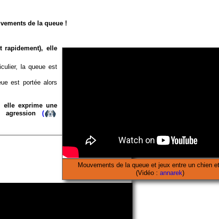
uvements de la queue !
t rapidement), elle
iculier, la queue est
eue est portée alors
, elle exprime une
e agression
(
Mouvements de la queue et jeux entre un chien e
(Vidéo :
annarek
)