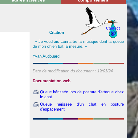
autres sciences
comportement
Contact
Citation
« Je voudrais connaître la musique dont la queue
de mon chien bat la mesure. »
Yvan Audouard
Date de modification du document :
19/01/24
Documentation web
Queue hérissée lors de posture d'attaque chez
le chat
Queue hérissée d'un chat en posture
d'espacement