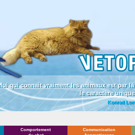
lui qui connait vraiment les animaux est par
le caractère uniqu
Konrad Lor
Comportement
Communication