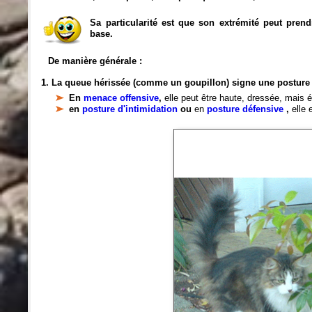
Sa particularité est que son extrémité peut prend
base.
De manière générale :
1. La queue hérissée (comme un goupillon) signe une posture
En
menace offensive
,
elle peut être haute, dressée, mais 
en
posture d'intimidation
ou
en
posture défensive
,
elle 