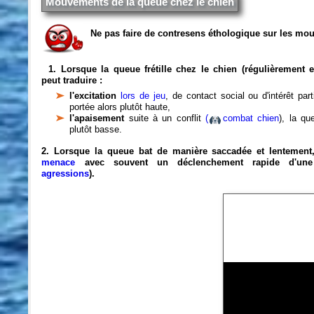
Mouvements de la queue chez le chien
Ne pas faire de contresens éthologique sur les mo
1. Lorsque la queue frétille chez le chien (régulièrement e
peut traduire :
l'excitation
lors de jeu
, de contact social ou d'intérêt part
portée alors plutôt haute,
l'apaisement
suite à un conflit
(
combat chien
), la qu
plutôt basse.
2. Lorsque la queue bat de manière saccadée et lentement
menace
avec souvent un déclenchement rapide d'un
agressions
).