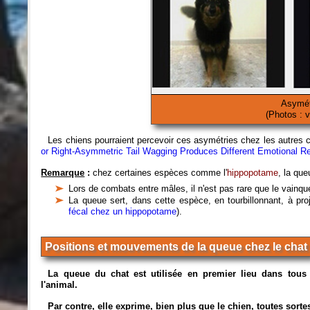
Asymét
(Photos : v
Les chiens pourraient percevoir ces asymétries chez les autres
or Right-Asymmetric Tail Wagging Produces Different Emotional R
Remarque
:
chez certaines espèces comme l'
hippopotame
, la qu
Lors de combats entre mâles, il n'est pas rare que le vainqu
La queue sert, dans cette espèce, en tourbillonnant, à pro
fécal chez un hippopotame
).
Positions et mouvements de la queue chez le chat
La queue du chat est utilisée en premier lieu dans tous
l'animal.
Par contre, elle exprime, bien plus que le chien, toutes sort