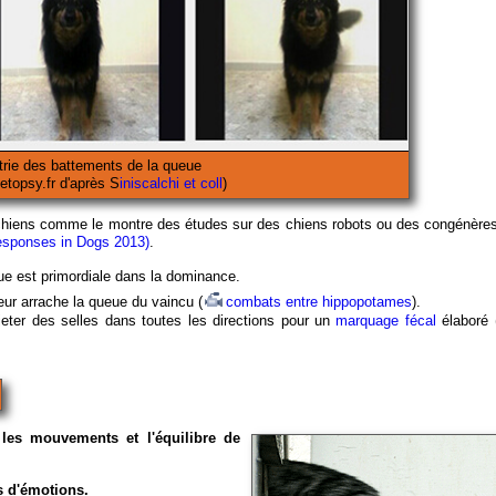
rie des battements de la queue
etopsy.fr d'après S
iniscalchi et coll
)
 chiens comme le montre des études sur des chiens robots ou des congénères
esponses in Dogs 2013)
.
eue est primordiale dans la dominance.
eur arrache la queue du vaincu (
combats entre hippopotames
).
jeter des selles dans toutes les directions pour un
marquage fécal
élaboré 
 les mouvements et l'équilibre de
es d'émotions.