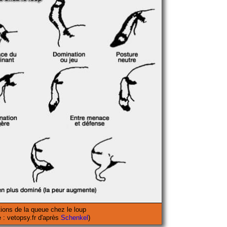
ions de la queue chez le loup
e : vetopsy.fr d'après
Schenkel
)