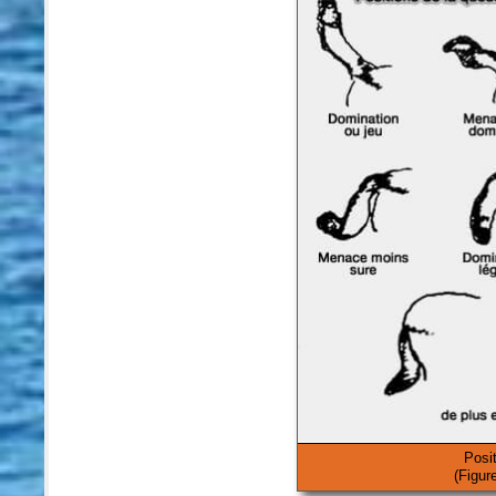
Posit
(Figur