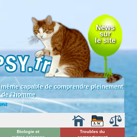
News
sur
le site
 là même capable de comprendre pleinement
e de l'homme
enz
Biologie et
Troubles du