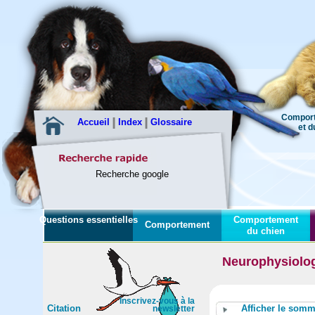
Comport
Accueil
Index
Glossaire
et du c
Recherche google
Questions essentielles
Comportement
Comportement
du chien
Neurophysiologi
Inscrivez-vous à la
Citation
Afficher le somm
newsletter