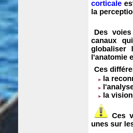
corticale
est
la perceptio
Des voies 
canaux qui
globaliser 
l'anatomie e
Ces différ
la reco
l'analy
la visio
Ces v
unes sur les