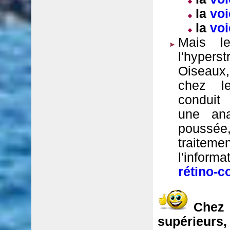
la
voi
la
voi
Mais l
l'hype
Oiseaux
chez l
conduit
une ana
poussée
traite
l'informa
rétino-c
Che
supérieu