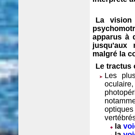
La vision 
psychomotri
apparus à d
jusqu'aux 
malgré la c
Le tractus
Les plus
oculaire
photopé
notamm
optiques
vertébrés
la
voi
la
voi