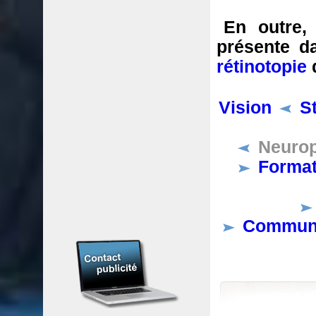
En outre, 
présente da
rétinotopie
d
Vision
S
Neurop
Format
Communic