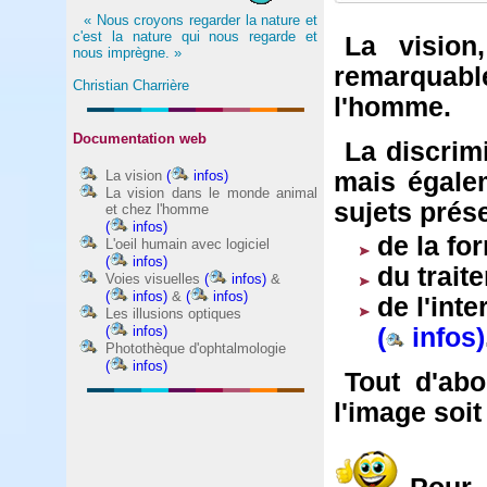
« Nous croyons regarder la nature et
c'est la nature qui nous regarde et
La vision
nous imprègne. »
remarquabl
Christian Charrière
l'homme
.
Documentation web
La discrim
La vision
(
infos)
mais égale
La vision dans le monde animal
sujets prés
et chez l'homme
(
infos)
de la fo
L'oeil humain avec logiciel
(
infos)
du trait
Voies visuelles
(
infos)
&
(
infos)
&
(
infos)
de l'int
Les illusions optiques
(
infos)
(
infos)
Photothèque d'ophtalmologie
(
infos)
Tout d'abo
l'image soit