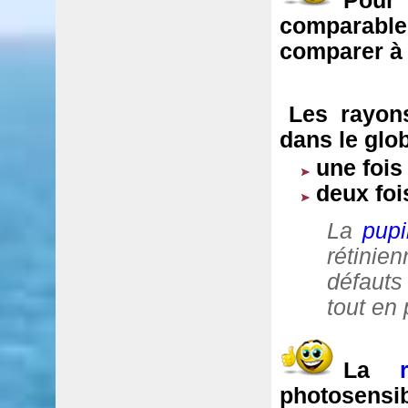
Pour 
comparables
comparer
à
Les rayon
dans le glo
une fois
deux foi
La
pupi
rétini
défauts
tout en 
La
photosen