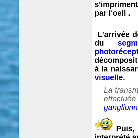
s'imprimen
par l'oeil
.
L'arrivée 
du
segm
photorécep
décomposit
à la naissa
visuelle
.
La transm
effect
ganglionn
Puis,
interprété 