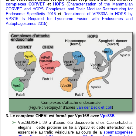
complexes CORVET
et
HOPS
(
Characterization of the Mammalian
CORVET and HOPS Complexes and Their Modular Restructuring for
Endosome Specificity 2015
et
Recruitment of VPS33A to HOPS by
VPS16 Is Required for Lysosome Fusion with Endosomes and
Autophagosomes 2015
).
Complexes d'attache endosomale
(Figure : vetopsy.fr d'après
van der Beck et coll
)
3. Le complexe CHEVI est formé par Vps16B avec
Vps33B.
Vps16B/SPE-39 a d'abord été découverte chez Caenorhabditis
elegans : cette protéine se lie à Vps33 et cette interaction est
essentielle au trafic vésiculaire au cours de la
spermatogenèse