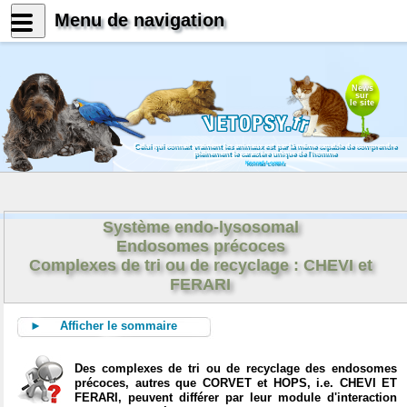
Menu de navigation
News
sur
le site
Celui qui connait vraiment les animaux est par là même capable de comprendre
pleinement le caractère unique de l'homme
Konrad Lorenz
Système endo-lysosomal
Endosomes précoces
Complexes de tri ou de recyclage : CHEVI et
FERARI
► Afficher le sommaire
Des complexes de tri ou de recyclage des endosomes
précoces, autres que CORVET et HOPS, i.e. CHEVI ET
FERARI, peuvent différer par leur module d'interaction