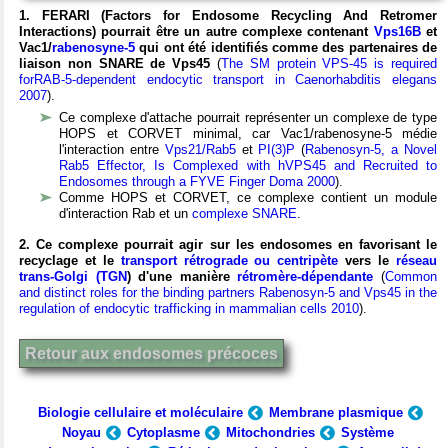
1. FERARI (Factors for Endosome Recycling And Retromer
Interactions) pourrait être un autre complexe contenant
Vps16B
et
Vac1/
rabenosyne-5
qui ont été identifiés comme des partenaires de
liaison non SNARE de Vps45
(
The SM protein VPS-45 is required
forRAB-5-dependent endocytic transport in Caenorhabditis elegans
2007
).
Ce complexe d'attache pourrait représenter un complexe de type
HOPS et CORVET minimal, car Vac1/rabenosyne-5 médie
l'interaction entre
Vps21/Rab5
et
PI(3)P
(
Rabenosyn-5, a Novel
Rab5 Effector, Is Complexed with hVPS45 and Recruited to
Endosomes through a FYVE Finger Doma 2000
).
Comme HOPS et CORVET, ce complexe contient un module
d'interaction Rab et un
complexe SNARE
.
2. Ce complexe pourrait agir sur les endosomes en favorisant le
recyclage et le
transport rétrograde ou centripète
vers le
réseau
trans-Golgi (TGN
) d'une manière
rétromère-dépendante
(
Common
and distinct roles for the binding partners Rabenosyn-5 and Vps45 in the
regulation of endocytic trafficking in mammalian cells 2010
).
Retour aux endosomes précoces
Biologie cellulaire et moléculaire
Membrane plasmique
Noyau
Cytoplasme
Mitochondries
Système