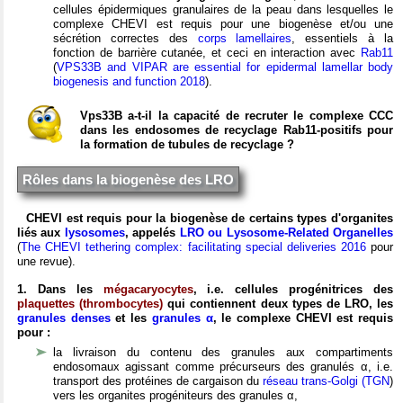
cellules épidermiques granulaires de la peau dans lesquelles le
complexe CHEVI est requis pour une biogenèse et/ou une
sécrétion correctes des
corps lamellaires
, essentiels à la
fonction de barrière cutanée, et ceci en interaction avec
Rab11
(
VPS33B and VIPAR are essential for epidermal lamellar body
biogenesis and function 2018
).
Vps33B a-t-il la capacité de recruter le complexe CCC
dans les endosomes de recyclage Rab11-positifs pour
la formation de tubules de recyclage ?
Rôles dans la biogenèse des LRO
CHEVI est requis pour la biogenèse de certains types d'organites
liés aux
lysosomes
, appelés
LRO ou Lysosome-Related Organelles
(
The CHEVI tethering complex: facilitating special deliveries 2016
pour
une revue).
1. Dans les
mégacaryocytes
, i.e.
cellules progénitrices des
plaquettes (thrombocytes)
qui contiennent deux types de LRO, les
granules denses
et les
granules α
, l
e complexe CHEVI est requis
pour :
la livraison du contenu des granules aux compartiments
endosomaux agissant comme précurseurs des granulés α, i.e.
transport des protéines de cargaison du
réseau trans-Golgi (TGN
)
vers les organites progéniteurs des granules α,