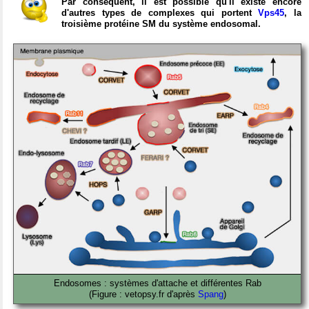
Par conséquent, il est possible qu'il existe encore
d'autres types de complexes qui portent
Vps45
, la
troisième protéine SM du système endosomal.
Endosomes : systèmes d'attache et différentes Rab
(Figure : vetopsy.fr d'après
Spang
)