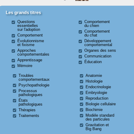
Les grands titres
Questions
Comportement
essentielles
du chien
sur l'adoption
Comportement
Comportement
du chat
Évolutionnisme
Développement
et fixisme
comportemental
Approches
Organes des sens
comportementales
Communication
Apprentissage
Éducation
Mémoire
Troubles
Anatomie
comportementaux
Histologie
Psychopathologie
Endocrinologie
Processus
Embryologie
pathologiques
Reproduction
États
Biologie cellulaire
pathologiques
Biochimie
Thérapies
Modèle standard
Traitements
des particules
Gravitation et
Big Bang