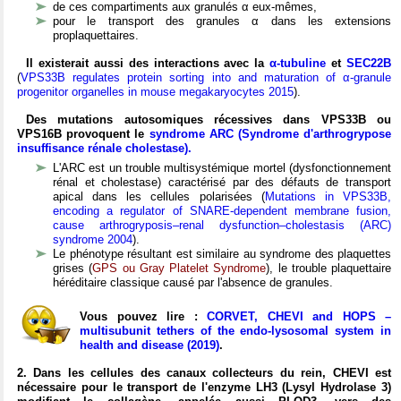
de ces compartiments aux granulés α eux-mêmes,
pour le transport des granules α dans les extensions
proplaquettaires.
Il existerait aussi des interactions avec la
α-tubuline
et
SEC22B
(
VPS33B regulates protein sorting into and maturation of α-granule
progenitor organelles in mouse megakaryocytes 2015
).
Des mutations autosomiques récessives dans VPS33B ou
VPS16B provoquent le
syndrome ARC (Syndrome d'arthrogrypose
insuffisance rénale cholestase).
L'ARC est un trouble multisystémique mortel (dysfonctionnement
rénal et cholestase) caractérisé par des défauts de transport
apical dans les cellules polarisées (
Mutations in VPS33B,
encoding a regulator of SNARE-dependent membrane fusion,
cause arthrogryposis–renal dysfunction–cholestasis (ARC)
syndrome 2004
).
Le phénotype résultant est similaire au syndrome des plaquettes
grises (
GPS ou Gray Platelet Syndrome
), le trouble plaquettaire
héréditaire classique causé par l'absence de granules.
Vous pouvez lire :
CORVET, CHEVI and HOPS –
multisubunit tethers of the endo-lysosomal system in
health and disease (2019)
.
2. Dans les cellules des canaux collecteurs du rein, CHEVI est
nécessaire pour le transport de l'enzyme LH3 (Lysyl Hydrolase 3)