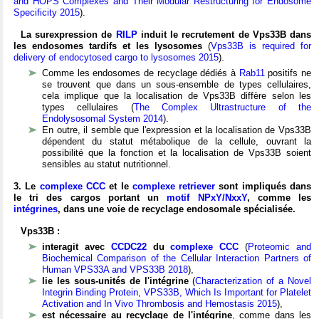
and HOPS Complexes and Their Modular Restructuring for Endosome
Specificity 2015
).
La surexpression de
RILP
induit le recrutement de Vps33B dans
les endosomes tardifs et les lysosomes
(
Vps33B is required for
delivery of endocytosed cargo to lysosomes 2015
).
Comme les endosomes de recyclage dédiés à
Rab11
positifs ne
se trouvent que dans un sous-ensemble de types cellulaires,
cela implique que la localisation de Vps33B diffère selon les
types cellulaires (
The Complex Ultrastructure of the
Endolysosomal System 2014
).
En outre, il semble que l'expression et la localisation de Vps33B
dépendent du statut métabolique de la cellule, ouvrant la
possibilité que la fonction et la localisation de Vps33B soient
sensibles au statut nutritionnel.
3. Le
complexe CCC
et le
complexe retriever
sont impliqués dans
le tri des cargos portant un
motif NPxY/NxxY
, comme les
intégrines
, dans une voie de recyclage endosomale spécialisée.
Vps33B :
interagit avec
CCDC22
du
complexe CCC
(
Proteomic and
Biochemical Comparison of the Cellular Interaction Partners of
Human VPS33A and VPS33B 2018
),
lie les sous-unités de l'intégrine
(
Characterization of a Novel
Integrin Binding Protein, VPS33B, Which Is Important for Platelet
Activation and In Vivo Thrombosis and Hemostasis 2015
),
est nécessaire au recyclage de l'intégrine
, comme dans les