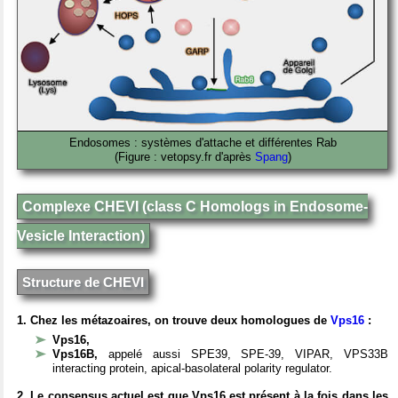
Endosomes : systèmes d'attache et différentes Rab
(Figure : vetopsy.fr d'après
Spang
)
Complexe CHEVI (class C Homologs in Endosome-
Vesicle Interaction)
Structure de CHEVI
1. Chez les métazoaires, on trouve deux homologues de
Vps16
:
Vps16,
Vps16B,
appelé aussi SPE39, SPE-39, VIPAR, VPS33B
interacting protein, apical-basolateral polarity regulator.
2. Le consensus actuel est que Vps16 est présent à la fois dans les