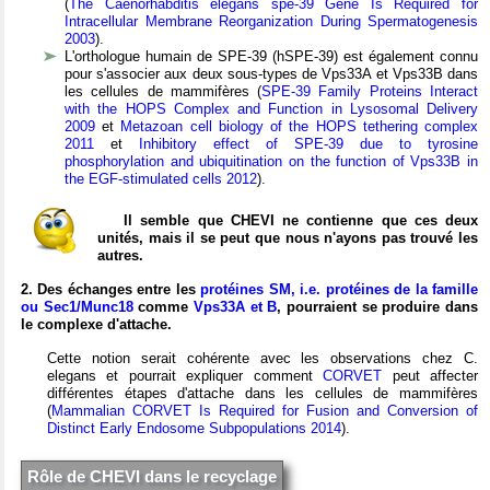
(
The Caenorhabditis elegans spe-39 Gene Is Required for
Intracellular Membrane Reorganization During Spermatogenesis
2003
).
L'orthologue humain de SPE-39 (hSPE-39) est également connu
pour s'associer aux deux sous-types de Vps33A et Vps33B dans
les cellules de mammifères
(
SPE-39 Family Proteins Interact
with the HOPS Complex and Function in Lysosomal Delivery
2009
et
Metazoan cell biology of the HOPS tethering complex
2011
et
Inhibitory effect of SPE-39 due to tyrosine
phosphorylation and ubiquitination on the function of Vps33B in
the EGF-stimulated cells 2012
).
Il semble que CHEVI ne contienne que ces deux
unités, mais il se peut que nous n'ayons pas trouvé les
autres.
2. Des échanges entre les
protéines SM, i.e. protéines de la famille
ou Sec1/Munc18
comme
Vps33A et B
, pourraient se produire dans
le complexe d'attache.
Cette notion serait cohérente avec les observations chez C.
elegans et pourrait expliquer comment
CORVET
peut affecter
différentes étapes d'attache dans les cellules de mammifères
(
Mammalian CORVET Is Required for Fusion and Conversion of
Distinct Early Endosome Subpopulations 2014
).
Rôle de CHEVI dans le recyclage