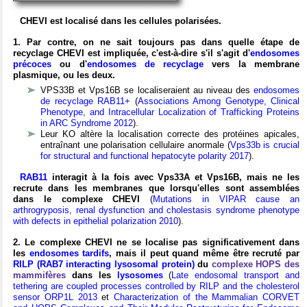
CHEVI est localisé dans
les cellules polarisées
.
1. Par contre, on ne sait toujours pas dans quelle étape de
recyclage CHEVI est impliquée, c'est-à-dire s'il s'agit d'
endosomes
précoces
ou d'
endosomes de recyclage
vers la membrane
plasmique, ou les deux.
VPS33B et Vps16B se localiseraient au niveau des
endosomes
de recyclage
RAB11+
(
Associations Among Genotype, Clinical
Phenotype, and Intracellular Localization of Trafficking Proteins
in ARC Syndrome 2012
).
Leur KO altère la localisation correcte des protéines apicales,
entraînant une polarisation cellulaire anormale (
Vps33b is crucial
for structural and functional hepatocyte polarity 2017
).
RAB11
interagit à la fois avec Vps33A et Vps16B, mais ne les
recrute dans les membranes que lorsqu'elles sont assemblées
dans le complexe CHEVI
(
Mutations in VIPAR cause an
arthrogryposis, renal dysfunction and cholestasis syndrome phenotype
with defects in epithelial polarization 2010
).
2. Le complexe CHEVI ne se localise pas significativement dans
les
endosomes tardifs
, mais il peut quand même être recruté par
RILP (RAB7 interacting lysosomal protein)
du
complexe HOPS des
mammifères
dans les
lysosomes
(
Late endosomal transport and
tethering are coupled processes controlled by RILP and the cholesterol
sensor ORP1L 2013
et
Characterization of the Mammalian CORVET