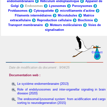
endomembranaire
Réticulum endoplasmique
Appareil de
Golgi
Endosomes
Lysosomes
Peroxysomes
Protéasomes
Cytosquelette
microfilaments d'actine
Filaments intermédiaires
Microtubules
Matrice
extracellulaire
Reproduction cellulaire
Biochimie
Transport membranaire
Moteurs moléculaires
Voies de
signalisation
Contact
Date de modification du document :
9/04/25
Documentation web :
Le système endomembranaire (2013)
Role of endolysosomes and inter-organellar signaling in brain
disease (2020)
The endosomal-lysosomal system: from acidification and cargo
sorting to neurodegeneration (2015)