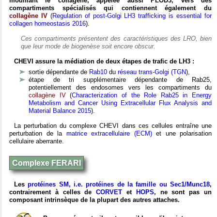
modifiant le collagène, appelée aussi PLOD3, vers des
compartiments spécialisés qui contiennent également du
collagène IV
(
Regulation of post-Golgi LH3 trafficking is essential for
collagen homeostasis 2016
).
Ces compartiments présentent des caractéristiques des LRO, bien
que leur mode de biogenèse soit encore obscur.
CHEVI assure la médiation de deux étapes de trafic de LH3 :
sortie dépendante de
Rab10
du
réseau trans-Golgi (TGN
),
étape de tri supplémentaire dépendante de Rab25,
potentiellement des endosomes vers les compartiments du
collagène IV
(
Characterization of the Role Rab25 in Energy
Metabolism and Cancer Using Extracellular Flux Analysis and
Material Balance 2015
).
La perturbation du complexe CHEVI dans ces cellules entraîne une
perturbation de la
matrice extracellulaire (ECM)
et une polarisation
cellulaire aberrante.
Complexe FERARI
Les
protéines SM, i.e. protéines de la famille ou Sec1/Munc18
,
contrairement à celles de
CORVET
et
HOPS
, ne sont pas un
composant intrinsèque de la plupart des autres attaches.