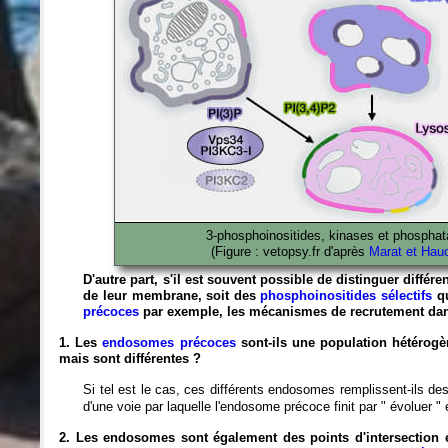
3-phosphoinositides, kinases et phospha
(Figure : vetopsy.fr d'après
Marat et Hau
D'autre part, s'il est souvent possible de distinguer diffé
de leur membrane, soit des
phosphoinositides sélectifs
qu
précoces
par exemple, les mécanismes de recrutement dans
1. Les
endosomes précoces
sont-ils une population hétéro
mais sont différentes ?
Si tel est le cas, ces différents endosomes remplissent-ils des
d'une voie par laquelle l'endosome précoce finit par " évoluer "
2. Les endosomes sont également des points d'intersection 