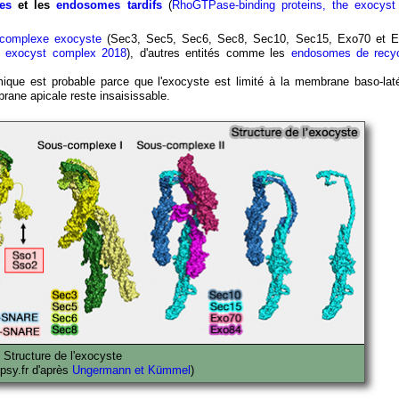
es
et les
endosomes tardifs
(
RhoGTPase-binding proteins, the exocys
complexe exocyste
(Sec3, Sec5, Sec6, Sec8, Sec10, Sec15, Exo70 et 
 exocyst complex 2018
), d'autres entités comme les
endosomes de recy
mique est probable parce que l'exocyste est limité à la membrane baso-lat
mbrane apicale reste insaisissable.
Structure de l'exocyste
opsy.fr d'après
Ungermann et Kümmel
)