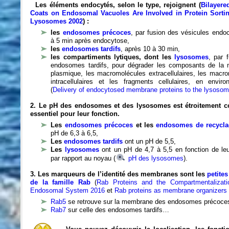
Les éléments endocytés, selon le type, rejoignent (
Bilayere
Coats on Endosomal Vacuoles Are Involved in Protein Sorti
Lysosomes 2002
) :
les
endosomes précoces
, par fusion des vésicules endoc
à 5 min après endocytose,
les
endosomes tardifs
, après 10 à 30 min,
les compartiments lytiques, dont les
lysosomes
, par 
endosomes tardifs, pour dégrader les composants de la
plasmique, les macromolécules extracellulaires, les macr
intracellulaires et les fragments cellulaires, en envir
(
Delivery of endocytosed membrane proteins to the lysoso
2. Le pH des endosomes et des lysosomes
est étroitement c
essentiel pour leur fonction.
Les
endosomes précoces
et les
endosomes de recycla
pH de 6,3 à 6,5,
Les
endosomes tardifs
ont un pH de 5,5,
Les
lysosomes
ont un pH de 4,7 à 5,5 en fonction de leu
par rapport au noyau (
pH des lysosomes
).
3. Les marqueurs de l’identité des membranes sont les
petite
de la famille Rab
(
Rab Proteins and the Compartmentalizati
Endosomal System 2016
et
Rab proteins as membrane organizers
Rab5
se retrouve sur la membrane des endosomes précoce
Rab7
sur celle des endosomes tardifs…