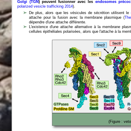
Golgi (TGN
) peuvent fusionner avec les
endosomes précoc
polarized vesicle trafficking 2014
).
De plus, alors que les vésicules de sécrétion utilisent le
attache pour la fusion avec la membrane plasmique (
The
dépendre d'une attache différente.
L'existence d'une attache alternative à la membrane plas
cellules épithéliales polarisées, alors que l'attache à la me
(Figure : vet