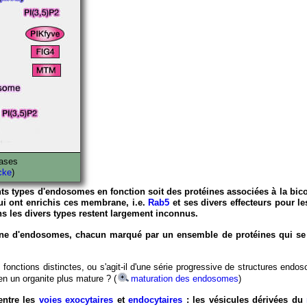
tases
cke
)
rents types d'endosomes en fonction soit des protéines associées à la bi
i ont enrichis ces membrane, i.e.
Rab5
et ses divers effecteurs pour l
 les divers types restent largement inconnus.
gène d'endosomes, chacun marqué par un ensemble de protéines qui se
 fonctions distinctes, ou s'agit-il d'une série progressive de structures endo
 en un organite plus mature ? (
maturation des endosomes
)
entre les
voies exocytaires
et
endocytaires
: les vésicules dérivées du