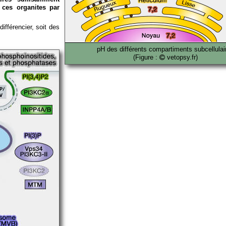
 ces organites par
différencier, soit des
pH des différents compartiments subcellulai
(Figure :
vetopsy.fr)