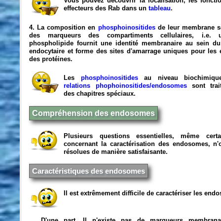
Vous pouvez découvrir la localisation, les fonctio
effecteurs des Rab dans un
tableau
.
4. La composition en
phosphoinositides
de leur membrane s
des marqueurs des compartiments cellulaires, i.e.
phospholipide fournit une identité membranaire au sein d
endocytaire et forme des sites d'amarrage uniques pour les e
des protéines.
Les
phosphoinositides
au niveau biochimiqu
relations phophoinositides/endosomes
sont trai
des chapitres spéciaux.
Compréhension des endosomes
Plusieurs questions essentielles, même certa
concernant la caractérisation des endosomes, n'
résolues de manière satisfaisante.
Caractéristiques des endosomes
Il est extrêmement difficile de caractériser les end
D'une part, Il n'existe pas de marqueurs membrana