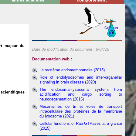
autres sciences
comportement
Contact
ri majeur du
Date de modification du document :
8/04/25
Documentation web :
Le système endomembranaire (2013)
Role of endolysosomes and inter-organellar
signaling in brain disease (2020)
The endosomal-lysosomal system: from
scientifiques
acidification and cargo sorting to
neurodegeneration (2015)
Mécanismes de tri et voies de transport
intracellulaire des protéines de la membrane
du lysosome (2021)
Cellular functions of Rab GTPases at a glance
(2015)