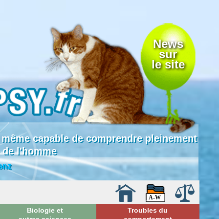
News
sur
le site
 là même capable de comprendre pleinement
e de l'homme
enz
Biologie et
Troubles du