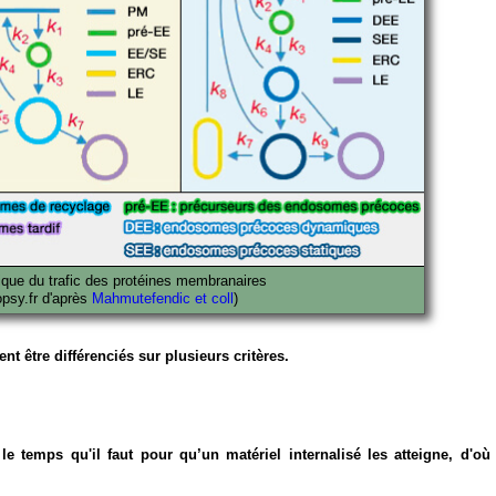
ique du trafic des protéines membranaires
opsy.fr d'après
Mahmutefendic et coll
)
 être différenciés sur plusieurs critères.
le temps qu'il faut pour qu’un matériel internalisé les atteigne, d'o