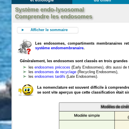
et éthologie
du chien
Système endo-lysosomal
Comprendre les endosomes
► Afficher le sommaire
Les endosomes, compartiments membranaires retrou
système endomembranaire
.
Généralement, les endosomes sont classés en trois grandes 
les
endosomes précoces
(Early Endosomes), dits aussi de t
les
endosomes de recyclage
(Recycling Endosomes),
les
endosomes tardifs
(Late Endosomes).
La nomenclature est souvent difficile à comprendre
se sont vite aperçus que cette classification était si