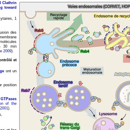
d Clathrin
ng toward
ytaires, 1
fusion des
 membrane
omolécules
on 30 min
me 2009
).
ontrôlé et
ge
ont un
r position
s GTPases
on of the
 2001
).
s,