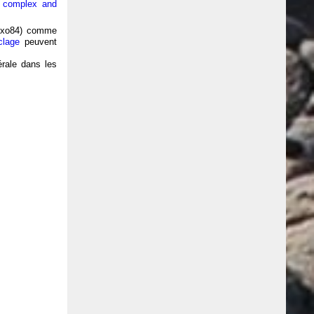
t complex and
Exo84) comme
clage
peuvent
érale dans les