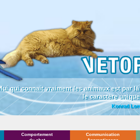
lui qui connait vraiment les animaux est par
le caractère uniqu
Konrad Lor
Comportement
Communication