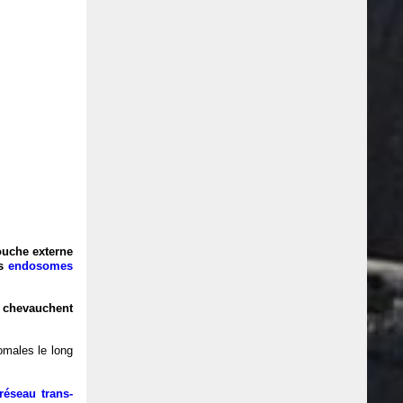
couche externe
es
endosomes
 chevauchent
somales le long
réseau trans-