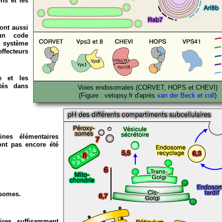
ns et les
ont aussi
 un code
u système
ffecteurs
e et les
tés dans
Voies endosomales (CORVET, HOPS et CHEVI)
(Figure : vetopsy.fr d'après
van der Beck et coll
)
ines élémentaires
ont pas encore été
osomes.
ires suffisamment