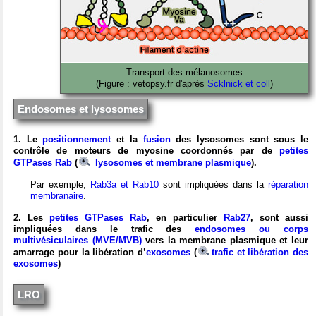
Transport des mélanosomes
(Figure : vetopsy.fr d'après
Scklnick et coll
)
Endosomes et lysosomes
1. Le
positionnement
et la
fusion
des lysosomes sont sous le
contrôle de moteurs de myosine coordonnés par de
petites
GTPases Rab
(
lysosomes et membrane plasmique
).
Par exemple,
Rab3a et Rab10
sont impliquées dans la
réparation
membranaire
.
2. Les
petites GTPases Rab
, en particulier
Rab27
, sont aussi
impliquées dans le trafic des
endosomes ou corps
multivésiculaires (MVE/MVB)
vers la membrane plasmique et leur
amarrage pour la libération d’
exosomes
(
trafic et libération des
exosomes
)
LRO