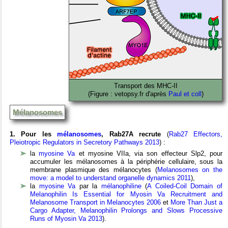
Transport des MHC-II
(Figure : vetopsy.fr d'après
Paul et coll
)
Mélanosomes
1. Pour les
mélanosomes
, Rab27A recrute
(
Rab27 Effectors,
Pleiotropic Regulators in Secretory Pathways 2013
) :
la
myosine Va
et myosine VIIa, via son effecteur Slp2, pour
accumuler les mélanosomes à la périphérie cellulaire, sous la
membrane plasmique des mélanocytes (
Melanosomes on the
move: a model to understand organelle dynamics 2011
),
la
myosine Va
par la
mélanophiline
(
A Coiled-Coil Domain of
Melanophilin Is Essential for Myosin Va Recruitment and
Melanosome Transport in Melanocytes 2006
et
More Than Just a
Cargo Adapter, Melanophilin Prolongs and Slows Processive
Runs of Myosin Va 2013
).