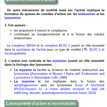
Un autre mécanisme de motilité basé sur l'actine implique la
formation de queues de comètes d'actine sur les
endosomes
et les
lysosomes
.
1. Ces queues :
les propulsent à travers le cytoplasme,
contribuent au bourgeonnement et à la fission des tubules
endosomaux.
Le
complexe WASH
et le
complexe BLOC-1
jouent un rôle essentiel
dans la
nucléation de l'actine
pour ce type de motilité (
BLOC-1 et
microsquelette
).
2. L'actine non corticale et les
myosines
jouent un rôle essentiel
dans la biologie des lysosomes.
La
myosine Ia
facilite la livraison du matériel endocytosé aux
lysosomes
(
Association of Myosin I Alpha with Endosomes and
Lysosomes in Mammalian Cells 1999
).
La
myosine Ic
est impliquée dans la fusion des
autophagosomes
avec les lysosomes (
Loss of functional
MYO1C/myosin 1c, a motor protein involved in lipid raft
trafficking, disrupts autophagosome-lysosome fusion 2014).
Cytosquelette d'actine et microtubules