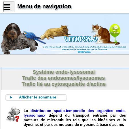
Menu de navigation
News
sur
le site
Celui qui connait vraiment les animaux est par là même capable de comprendre
pleinement le caractère unique de l'homme
Konrad Lorenz
Système endo-lysosomal
Trafic des endosomes/lysosomes
Trafic lié au cytosquelette d'actine
► Afficher le sommaire
La
distribution spatio-temporelle des organites endo-
lysosomaux
dépend du transport entraîné par des
moteurs de microtubules tels que les kinésines et la
dynéine, et par des moteurs de myosine à base d'actine.