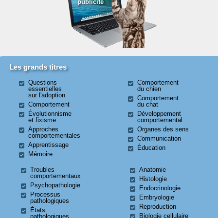
publicité
Les grands titres
Questions
Comportement
essentielles
du chien
sur l'adoption
Comportement
Comportement
du chat
Évolutionnisme
Développement
et fixisme
comportemental
Approches
Organes des sens
comportementales
Communication
Apprentissage
Éducation
Mémoire
Troubles
Anatomie
comportementaux
Histologie
Psychopathologie
Endocrinologie
Processus
Embryologie
pathologiques
Reproduction
États
Biologie cellulaire
pathologiques