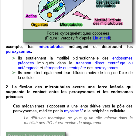
Forces cytosquelettiques opposées
(Figure : vetopsy.fr d'après
Lin et coll
)
exemple, les
microtubules
mélangent et distribuent les
peroxysomes
.
Ils soutiennent la motilité bidirectionnelle des
endosomes
précoces
impliqués dans la
transport direct centrifuge ou
antérograde
et
rétrograde ou centripète
des
peroxysomes
.
Ils permettent également leur diffusion active le long de l'axe de
la cellule.
2. La flexion des microtubules exerce une force latérale qui
augmente le contact entre les peroxysomes et les endosomes
précoces
.
Ces mécanismes s'opposent à une lente dérive vers le pôle des
peroxysomes, médiée par la
myosine V
à la périphérie cellulaire.
La diffusion thermique ne joue qu'un rôle mineur dans la
mobilité des PO et est exclue du diagramme.