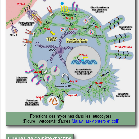
Fonctions des myosines dans les leucocytes
(Figure : vetopsy.fr d'après
Maravillas-Montero et coll
)
Queues de comète d'actine