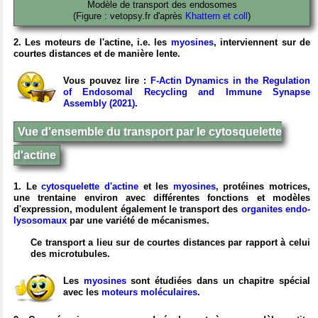
Modèle de transport des endosomes
(Figure : vetopsy.fr d'après
Khattern et coll
)
2. Les moteurs de l'actine, i.e. les
myosines
, interviennent sur de
courtes distances et de manière lente.
Vous pouvez lire :
F-Actin Dynamics in the Regulation
of Endosomal Recycling and Immune Synapse
Assembly (2021)
.
Vue d'ensemble du transport par le cytosquelette
d'actine
1. Le
cytosquelette d'actine
et les
myosines
, protéines motrices,
une trentaine environ avec différentes fonctions et modèles
d'expression, modulent également le transport des
organites endo-
lysosomaux
par une variété de mécanismes.
Ce transport a lieu sur de courtes distances par rapport à celui
des microtubules.
Les
myosines
sont étudiées dans un chapitre spécial
avec les
moteurs moléculaires
.