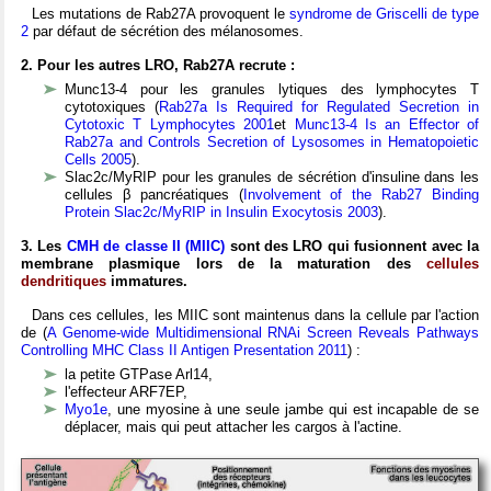
Les mutations de Rab27A provoquent le
syndrome de Griscelli de type
2
par défaut de sécrétion des mélanosomes.
2. Pour les autres LRO, Rab27A recrute :
Munc13-4 pour les granules lytiques des lymphocytes T
cytotoxiques (
Rab27a Is Required for Regulated Secretion in
Cytotoxic T Lymphocytes 2001
et
Munc13-4 Is an Effector of
Rab27a and Controls Secretion of Lysosomes in Hematopoietic
Cells 2005
).
Slac2c/MyRIP pour les granules de sécrétion d'insuline dans les
cellules β pancréatiques (
Involvement of the Rab27 Binding
Protein Slac2c/MyRIP in Insulin Exocytosis 2003
).
3. Les
CMH de classe II (MIIC)
sont des LRO qui fusionnent avec la
membrane plasmique lors de la maturation des
cellules
dendritiques
immatures.
Dans ces cellules, les MIIC sont maintenus dans la cellule par l'action
de (
A Genome-wide Multidimensional RNAi Screen Reveals Pathways
Controlling MHC Class II Antigen Presentation 2011
) :
la petite GTPase Arl14,
l'effecteur ARF7EP,
Myo1e
, une myosine à une seule jambe qui est incapable de se
déplacer, mais qui peut attacher les cargos à l'actine.