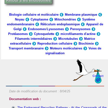
Retour à les endosomes
Biologie cellulaire et moléculaire
Membrane plasmique
Noyau
Cytoplasme
Mitochondries
Système
endomembranaire
Réticulum endoplasmique
Appareil de
Golgi
Endosomes
/
Lysosomes
Peroxysomes
Protéasomes
Cytosquelette
microfilaments d'actine
Filaments intermédiaires
Microtubules
Matrice
extracellulaire
Reproduction cellulaire
Biochimie
Transport membranaire
Moteurs moléculaires
Voies de
signalisation
Contact
Date de modification du document :
8/04/25
Documentation web :
The Endosomal Recycling Pathway - At the Crossroads of the