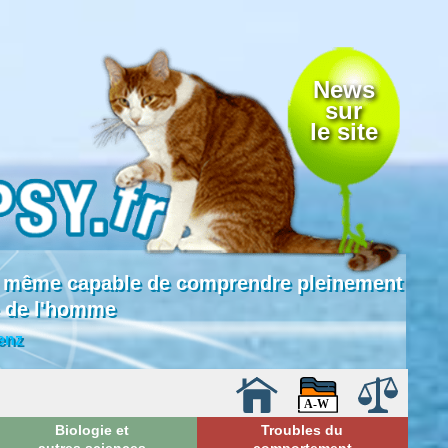
News
sur
le site
 là même capable de comprendre pleinement
e de l'homme
enz
Biologie et
Troubles du