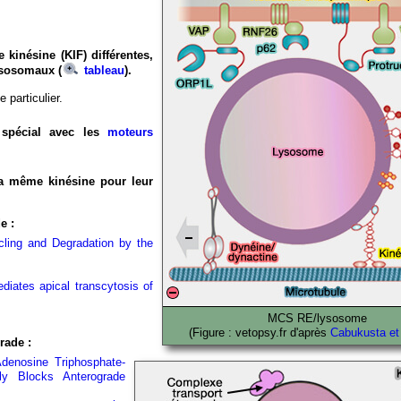
kinésine (KIF) différentes,
ysosomaux (
tableau
).
 particulier.
 spécial avec les
moteurs
la même kinésine pour leur
e :
cling and Degradation by the
iates apical transcytosis of
MCS RE/lysosome
(Figure : vetopsy.fr d'après
Cabukusta et
rade :
Adenosine Triphosphate-
ly Blocks Anterograde