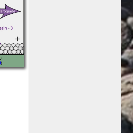
8
l
)