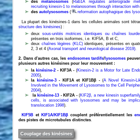
des
mélanosomes
(
Rab1A regulates anterograde me
recruiting kinesin-1 to melanosomes through interaction wi
des
autolysosomes
(
reformation autophagique des ly
La plupart des kinésines-1 dans les cellules animales sont tétr
structure des kinésines
) :
deux
sous-unités motrices identiques ou chaînes lourd
présentes en trois isoformes, i.e. KIF5A, B et C,
deux
chaînes légères (KLC)
identiques, présentes en quatr
2, 3 et 4 (
Axonal transport and neurological disease 2019)
.
2. Dans d'autres cas, les
endosomes tardifs
/
lysosomes
peuvent
plusieurs autres kinésines pour leur mouvement :
la
kinésine-2
- KIF3A -
(
Kinesin-2 is a Motor for Late E
2005
),
la
kinésine-3
- KIF1A et KIF1Bβ -
(
A Novel Kinesin-Li
Involved in the Movement of Lysosomes to the Cell Periphe
2004
),
la
kinésine-13
- KIF2A -
(
KIF2β, a new kinesin superfamily
cells, is associated with lysosomes and may be implicat
translocation 1998
).
KIF5B
et
KIF1A/KIF1Bβ
couplent préférentiellement les
en
des pistes de microtubules distinctes
.
Couplage des kinésines