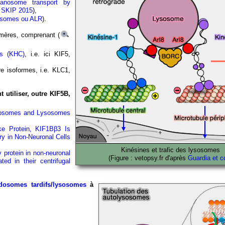
lanosome transport by
th SKIP 2015
),
sosomes ou ALR
).
amères, comprenant (
es (KHC)
, i.e. ici KIF5,
e isoformes, i.e. KLC1,
 utiliser, outre KIF5B,
ndosomes and Lysosomes
ke Protein, KIF1Bβ3 Is
ry in Non-Neuronal Cells
Kinésines et trafic des lysosomes
 protein in non-neuronal
(Figure : vetopsy.fr d'après
Guardia et co
ed in their centrifugal
dosomes tardifs
/
lysosomes
à