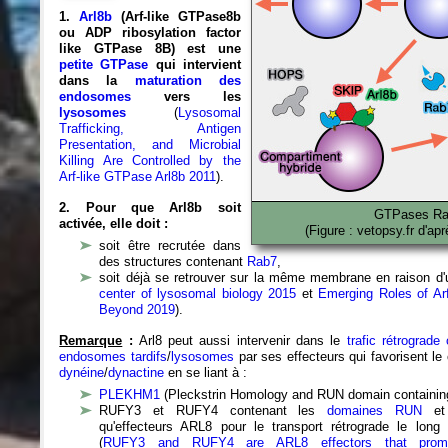
1.
Arl8b
(Arf-like GTPase8b
ou ADP ribosylation factor
like GTPase 8B) est une
petite GTPase
qui intervient
dans la
maturation des
endosomes
vers les
lysosomes
(
Lysosomal
Trafficking, Antigen
Presentation, and Microbial
Killing Are Controlled by the
Arf-like GTPase Arl8b 2011
).
2. Pour que Arl8b soit
GTPases Rab
activée, elle doit :
(Figure : vetopsy.fr d'ap
soit être recrutée dans
des structures contenant
Rab7
,
soit déjà se retrouver sur la même membrane en raison d
center of lysosomal biology 2015
et
Emerging Roles of Ar
Beyond 2019
).
Remarque
:
Arl8 peut aussi intervenir dans le
trafic rétrograde
endosomes tardifs
/
lysosomes
par ses effecteurs qui favorisent le
dynéine
/
dynactine
en se liant à :
PLEKHM1
(Pleckstrin Homology and RUN domain containin
RUFY3 et RUFY4 contenant les
domaines RUN
e
qu'effecteurs ARL8 pour le transport rétrograde le long
(
RUFY3 and RUFY4 are ARL8 effectors that promo