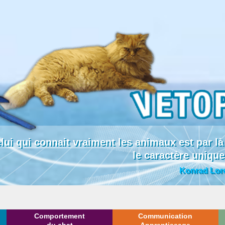
lui qui connait vraiment les animaux est par
le caractère uniqu
Konrad Lor
Comportement
Communication