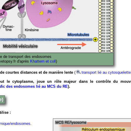
e de transport des endosomes
 vetopsy.fr d'après
Khattern et coll
)
r de courtes distances et de manière lente
(
transport lié au cytosquelette
out le cytoplasme, joue un rôle majeur dans le contrôle du mou
afic des endosomes lié au MCS du RE
).
e)
ilise :
asmique/endosomes
.