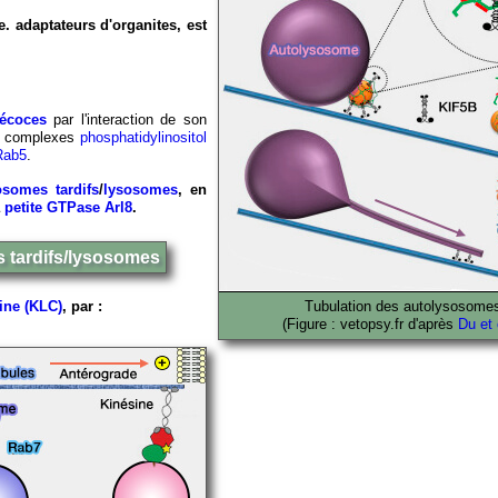
. adaptateurs d'organites, est
écoces
par l'interaction de son
es complexes
phosphatidylinositol
Rab5
.
somes tardifs
/
lysosomes
, en
a
petite GTPase Arl8
.
s tardifs/lysosomes
sine (KLC)
, par :
Tubulation des autolysosome
(Figure : vetopsy.fr d'après
Du et 