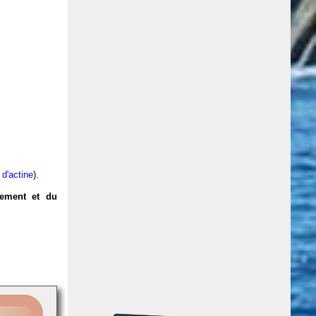
 d'actine
).
vement et du