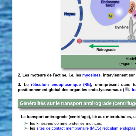
Modèl
(Figure :
2. Les moteurs de l'actine, i.e. les
myosines
, interviennent su
3. Le
réticulum endoplasmique (RE)
, omniprésent dans t
positionnement global des organites endo-lysosomaux (
tr
Généralités sur le transport antérograde (centrifug
Le transport antérograde (centrifuge), lié aux microtubules, ut
les kinésines comme protéines motrices,
les
sites de contact membranaire (MCS) réticulum endopl