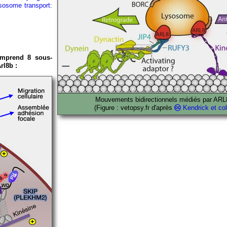
ysosome transport:
mprend 8 sous-
rl8b :
Mouvements bidirectionnels médiés par ARL
(Figure : vetopsy.fr d'après
Kendrick et col