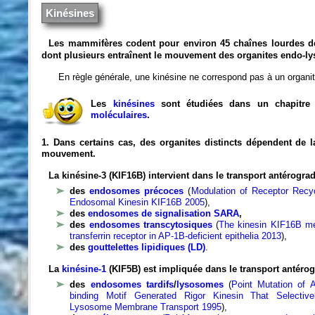
Kinésines
Les mammifères codent pour environ 45 chaînes lourdes de 
dont plusieurs entraînent le mouvement des organites endo-l
En règle générale, une kinésine ne correspond pas à un organite
Les
kinésines
sont étudiées dans un chapitre
moléculaires
.
1. Dans certains cas, des organites distincts dépendent de 
mouvement.
La kinésine-3 (KIF16B) intervient dans le transport antérograd
des
endosomes précoces
(
Modulation of Receptor Recy
Endosomal Kinesin KIF16B 2005
),
des
endosomes de signalisation SARA
,
des
endosomes transcytosiques
(
The kinesin KIF16B med
transferrin receptor in AP-1B-deficient epithelia 2013
),
des
gouttelettes lipidiques (LD)
.
La
kinésine-1
(KIF5B) est impliquée dans le transport antérog
des
endosomes tardifs
/
lysosomes
(
Point Mutation of 
binding Motif Generated Rigor Kinesin That Selective
Lysosome Membrane Transport 1995
),