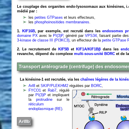
Le couplage des organites endo-lysosomaux aux kinésines, i.e
médié par :
les
petites GTPases
et leurs effecteurs,
les
phosphoinositides membranaires
.
1.
KIF16B
, par exemple, est recruté dans les
endosomes pr
domaine PX
avec le
PI(3)P
, généré par
VPS34
, faisant partie d
3-kinase de classe III (PI3KC3)
, un effecteur de la
petite GTPase 
2. Le recrutement de
KIF5B
et
KIF1A/KIF1Bβ
dans les
endo
revanche, dépend du complexe
multi-sous-unité BORC
et de l
Transport antérograde (centrifuge) des endosome
La kinésine-1 est recrutée, via les
chaînes légères de la kiné
Arl8
et
SKIP/PLEKHM2
régulées par
BORC
,
FYCO1
et
Rab7
, régulé
par
PI(3)P
et impliquant
la
protrudine
sur le
réticulum
endoplasmique (RE)
.
Arl8b