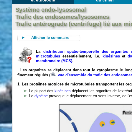
et éthologie
du chien
Système endo-lysosomal
Trafic des endosomes/lysosomes
Trafic antérograde (centrifuge) lié aux m
► Afficher le sommaire
La
distribution spatio-temporelle des organites
microtubules
essentiellement, i.e.
kinésines
et
dy
membranaire (MCS)
.
Les organites se déplacent dans tout le cytoplasme le lo
finement régulés (
vue d'ensemble du trafic des endosome
1. Les protéines motrices de microtubules transportent les or
La plupart des
kinésines
déplacent les organites de l'extrémi
La
dynéine
provoque le déplacement en sens inverse, de l'ex