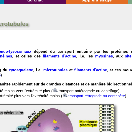
du chat
Apprentissage
icrotubules
 endo-lysosomaux
dépend du transport entraîné par les protéines 
néines
, et celles des
filaments d'actine
, i.e. les
myosines
, aux
sit
ng du
cytosquelette
, i.e.
microtubules
et
filaments d'actine
, et ces mou
s
).
ganites rapidement sur de grandes distances et de manière bidirectionnel
té moins vers l'extrémité plus (
transport antérograde ou centrifuge).
trémité plus vers l'extrémité moins (
transport rétrograde ou centripète
).