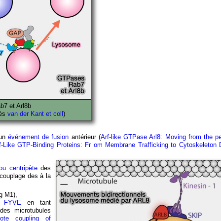
7 et Arl8b
rès
van der Kant et coll
)
'un
événement de fusion
antérieur (
Arf-like GTPase Arl8: Moving from the pe
f-Like GTP-Binding Proteins: Fr om Membrane Trafficking to Cytoskeleton
 ou centripète
des
 couplage des à la
g M1),
t
FYVE
en tant
 des microtubules
te coupling of