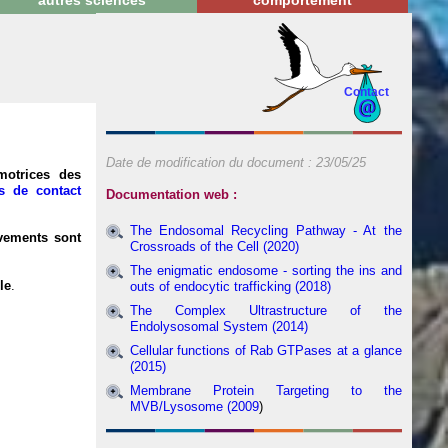
autres sciences
comportement
Contact
Date de modification du document :
23/05/25
motrices des
es de contact
Documentation web :
The Endosomal Recycling Pathway - At the
vements sont
Crossroads of the Cell (2020)
The enigmatic endosome - sorting the ins and
le
.
outs of endocytic trafficking (2018)
The Complex Ultrastructure of the
Endolysosomal System (2014)
Cellular functions of Rab GTPases at a glance
(2015)
Membrane Protein Targeting to the
MVB/Lysosome (2009
)