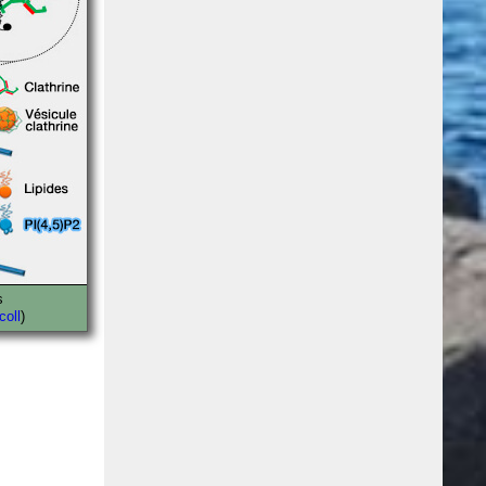
s
coll
)