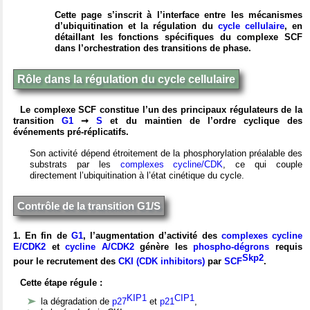
Cette page s’inscrit à l’interface entre les mécanismes
d’ubiquitination et la régulation du
cycle cellulaire
, en
détaillant les fonctions spécifiques du complexe SCF
dans l’orchestration des transitions de phase.
Rôle dans la régulation du cycle cellulaire
Le complexe SCF constitue l’un des principaux régulateurs de la
transition
G1
➞
S
et du maintien de l’ordre cyclique des
événements pré-réplicatifs.
Son activité dépend étroitement de la phosphorylation préalable des
substrats par les
complexes cycline/CDK
, ce qui couple
directement l’ubiquitination à l’état cinétique du cycle.
Contrôle de la transition G1/S
1. En fin de
G1
, l’augmentation d’activité des
complexes cycline
E/CDK2
et
cycline A/CDK2
génère les
phospho-dégrons
requis
Skp2
pour le recrutement des
CKI (CDK inhibitors)
par
SCF
.
Cette étape régule :
KIP1
CIP1
la dégradation de
p27
et
p21
,