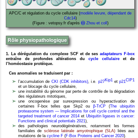
APC/C et régulation du cycle cellulaire (
modèle levure, dépendant de
Cdc14
)
(Figure : vetopsy.fr d'après
Zhou et coll
)
Rôle physiopathologique
1. La dérégulation du complexe SCF et de ses
adaptateurs F-box
entraîne de profondes altérations du
cycle cellulaire
et de
l’homéostasie protéique.
Ces anomalies se traduisent par :
Kip1
CIP1
l’accumulation de
CKI (CDK inhibitors)
, i.e.
p27
et
p21
et un blocage du cycle cellulaire,
une instabilité du génome par perte de contrôle de la dégradation
des régulateurs mitotiques,
une oncogenèse par surexpression ou hyperactivation de
certaines F-box telles que Skp2 ou
β-TrCP
(
The ubiquitin
proteasome system — Implications for cell cycle control and the
targeted treatment of cancer 2014
et
Ubiquitin ligases in cancer:
Functions and clinical potentials 2021
)
,
des pathologies neurodégénératives, notamment les formes
familiales de
sclérose latérale amyotrophique (SLA)
liées aux
mutations de la
cycline F
(
F-Box Proteins and Cancer 2020
).