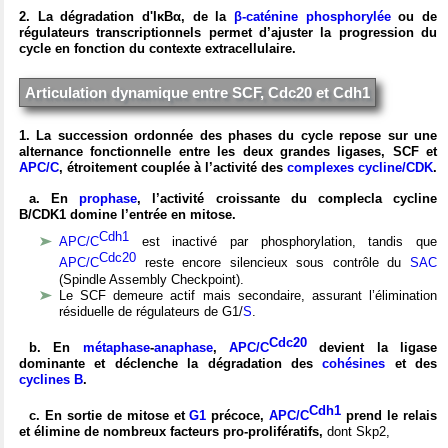
2. La dégradation d'IκBα, de la
β-caténine phosphorylée
ou de
régulateurs transcriptionnels permet d’ajuster la progression du
cycle en fonction du contexte extracellulaire.
Articulation dynamique entre SCF, Cdc20 et Cdh1
1. La succession ordonnée des phases du cycle repose sur une
alternance fonctionnelle entre les deux grandes ligases, SCF et
APC/C
, étroitement couplée à l’activité des
complexes cycline/CDK
.
a. En
prophase
, l’activité croissante du complecla cycline
B/CDK1 domine l’entrée en mitose.
Cdh1
APC/C
est inactivé par phosphorylation, tandis que
Cdc20
APC/C
reste encore silencieux sous contrôle du
SAC
(Spindle Assembly Checkpoint).
Le SCF demeure actif mais secondaire, assurant l’élimination
résiduelle de régulateurs de G1/
S
.
Cdc20
b. En
métaphase
-
anaphase
,
APC/C
devient la ligase
dominante et déclenche la dégradation des
cohésines
et des
cyclines B
.
Cdh1
c. En sortie de mitose et
G1
précoce,
APC/C
prend le relais
et élimine de nombreux facteurs pro-prolifératifs,
dont Skp2,