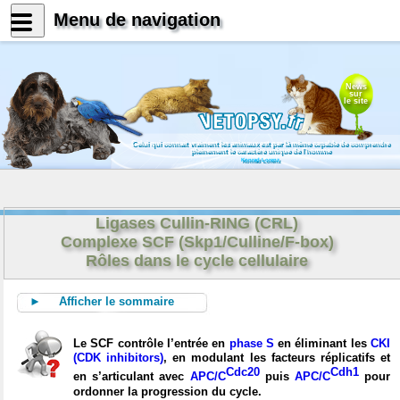
Menu de navigation
News
sur
le site
Celui qui connait vraiment les animaux est par là même capable de comprendre
pleinement le caractère unique de l'homme
Konrad Lorenz
Ligases Cullin-RING (CRL)
Complexe SCF (Skp1/Culline/F-box)
Rôles dans le cycle cellulaire
► Afficher le sommaire
Le SCF contrôle l’entrée en
phase S
en éliminant les
CKI
(CDK inhibitors)
, en modulant les facteurs réplicatifs et
Cdc20
Cdh1
en s’articulant avec
APC/C
puis
APC/C
pour
ordonner la progression du cycle.