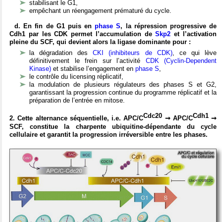
stabilisant le G1,
empêchant un réengagement prématuré du cycle.
d. En fin de G1 puis en
phase S
, la répression progressive de
Cdh1 par les CDK permet l’accumulation de
Skp2
et l’activation
pleine du SCF, qui devient alors la ligase dominante pour :
la dégradation des
CKI (inhibiteurs de CDK)
, ce qui lève
définitivement le frein sur l’activité
CDK (Cyclin-Dependent
Kinase)
et stabilise l’engagement en
phase S
,
le contrôle du licensing réplicatif,
la modulation de plusieurs régulateurs des phases S et G2,
garantissant la progression continue du programme réplicatif et la
préparation de l’entrée en mitose.
Cdc20
Cdh1
2. Cette alternance séquentielle, i.e. APC/C
➞ APC/C
➞
SCF, constitue la charpente ubiquitine-dépendante du cycle
cellulaire et garantit la progression irréversible entre les phases.