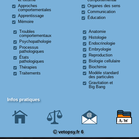
Approches
Organes des sens
comportementales
Communication
Apprentissage
Éducation
Mémoire
Troubles
Anatomie
comportementaux
Histologie
Psychopathologie
Endocrinologie
Processus
Embryologie
pathologiques
Reproduction
États
Biologie cellulaire
pathologiques
Biochimie
Thérapies
Modèle standard
Traitements
des particules
Gravitation et
Big Bang
Infos pratiques
vetopsy.fr 6