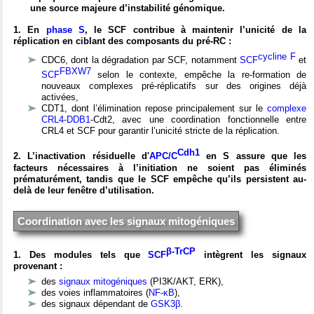
une source majeure d’instabilité génomique.
1. En
phase S
, le SCF contribue à maintenir l’unicité de la
réplication en ciblant des composants du pré-RC :
cycline F
CDC6, dont la dégradation par SCF, notamment
SCF
et
FBXW7
SCF
selon le contexte, empêche la re-formation de
nouveaux complexes pré-réplicatifs sur des origines déjà
activées,
CDT1, dont l’élimination repose principalement sur le
complexe
CRL4-DDB1
-Cdt2, avec une coordination fonctionnelle entre
CRL4 et SCF pour garantir l’unicité stricte de la réplication.
Cdh1
2. L’inactivation résiduelle d'
APC/C
en S assure que les
facteurs nécessaires à l’initiation ne soient pas éliminés
prématurément, tandis que le SCF empêche qu’ils persistent au-
delà de leur fenêtre d’utilisation.
Coordination avec les signaux mitogéniques
β-TrCP
1. Des modules tels que
SCF
intègrent les signaux
provenant :
des
signaux mitogéniques
(PI3K/AKT, ERK),
des voies inflammatoires (
NF-κB
),
des signaux dépendant de
GSK3β
.