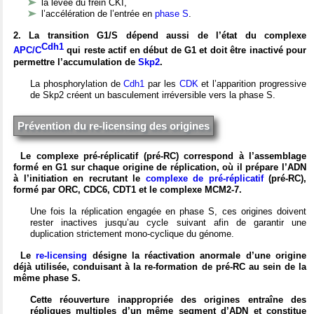
la levée du frein CKI,
l’accélération de l’entrée en
phase S
.
2. La transition G1/S dépend aussi de l’état du complexe
Cdh1
APC/C
qui reste actif en début de G1 et doit être inactivé pour
permettre l’accumulation de
Skp2
.
La phosphorylation de
Cdh1
par les
CDK
et l’apparition progressive
de Skp2 créent un basculement irréversible vers la phase S.
Prévention du re-licensing des origines
Le complexe pré-réplicatif (pré-RC) correspond à l’assemblage
formé en G1 sur chaque origine de réplication, où il prépare l’ADN
à l’initiation en recrutant le
complexe de pré‑réplicatif
(pré-RC),
formé par ORC, CDC6, CDT1 et le complexe MCM2-7.
Une fois la réplication engagée en phase S, ces origines doivent
rester inactives jusqu’au cycle suivant afin de garantir une
duplication strictement mono-cyclique du génome.
Le
re-licensing
désigne la réactivation anormale d’une origine
déjà utilisée, conduisant à la re-formation de pré-RC au sein de la
même phase S.
Cette réouverture inappropriée des origines entraîne des
répliques multiples d’un même segment d’ADN et constitue