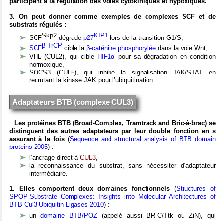
participent à la régulation des voies cytokiniques et hypoxiques.
3. On peut donner comme exemples de complexes SCF et de
substrats régulés :
Skp2
KIP1
SCF
dégrade
p27
lors de la transition G1/S,
β-TrCP
SCF
cible la
β-caténine phosphorylée
dans la voie Wnt,
VHL (CUL2), qui cible
HIF1α
pour sa dégradation en condition
normoxique,
SOCS3 (CUL5), qui inhibe la signalisation JAK/STAT en
recrutant la kinase JAK pour l’ubiquitination.
Adaptateurs BTB (complexe CUL3)
Les protéines BTB (Broad-Complex, Tramtrack and Bric-à-brac) se
distinguent des autres adaptateurs par leur double fonction en s
assurant à la fois
(
Sequence and structural analysis of BTB domain
proteins 2005
) :
l’ancrage direct à
CUL3
,
la reconnaissance du substrat, sans nécessiter d’adaptateur
intermédiaire.
1. Elles comportent deux domaines fonctionnels
(
Structures of
SPOP-Substrate Complexes: Insights into Molecular Architectures of
BTB-Cul3 Ubiquitin Ligases 2010
) :
un
domaine BTB/POZ
(appelé aussi BR-C/Ttk ou ZiN),
qui