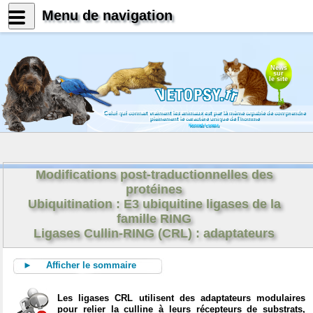
Menu de navigation
News
sur
le site
Celui qui connait vraiment les animaux est par là même capable de comprendre
pleinement le caractère unique de l'homme
Konrad Lorenz
Modifications post-traductionnelles des
protéines
Ubiquitination : E3 ubiquitine ligases de la
famille RING
Ligases Cullin-RING (CRL) : adaptateurs
► Afficher le sommaire
Les ligases CRL utilisent des adaptateurs modulaires
pour relier la culline à leurs récepteurs de substrats,