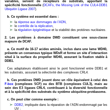
variables, servent de récepteurs de substrats, apportant la
spécificité fonctionnelle
(
DCAFs, the Missing Link of the CUL4-DDB1
Ubiquitin Ligase 2007
).
b. Ce système est essentiel dans :
la
réponse aux dommages de l’ADN
,
le
contrôle de la réplication
,
la r
égulation épigénétique
et la stabilité des protéines nucléaires.
2.
Les protéines à domaine DWD constituent une sous-classe
majeure de DCAF.
a. Ce motif de 16-17 acides aminés, inclus dans une lame WD40,
présente un consensus typique WDxR et forme un site d’interaction
situé à la surface du propeller WD40, assurant la fixation stable à
DDB1.
Ces adaptateurs établissent ainsi le pont fonctionnel entre DDB1 et
les substrats, assurant la sélectivité des complexes CRL4.
b. Ces protéines DWD jouent donc un rôle équivalent à celui des
F-box
(complexes SCF) ou des BTB (complexes CUL3), mais au
sein des E3 ligases CRL4, contribuant à la diversité fonctionnelle
et à la spécificité des substrats du système ubiquitine-protéasome.
c. On peut citer comme exemple :
DDB2
, impliquée dans la réparation de l’ADN endommagé par les
UV ;