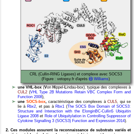
CRL (Cullin-RING Ligases) et complexe avec SOCS3
(Figure : vetopsy.fr d'après
Williams
)
une VHL-box
(
V
on
H
ippel-
L
indau-box), typique des complexes à
CUL2
(
VHL Type 2B Mutations Retain VBC Complex Form and
Function 2008
)
,
une
SOCS-box
,
caractéristique des complexes à
CUL5
, qui se
lie à
Rbx2
, et pas à
Rbx1
(
The SOCS Box Domain of SOCS3:
Structure and Interaction with the ElonginBC-Cullin5 Ubiquitin
Ligase 2008
et
Role of Ubiquitylation in Controlling Suppressor of
Cytokine Signalling 3 (SOCS3) Function and Expression 2014
).
2. Ces modules assurent la reconnaissance de substrats variés et