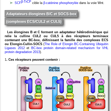
β-TrCP
SCF
cible la
β-caténine phosphorylée
dans la voie Wnt.
Adaptateurs élongines B/C et SOCS-box
(complexes ECS/CUL2 et CUL5)
Les élongines B et C forment un adaptateur hétérodimérique qui
relie la culline CUL2 ou CUL5 à des récepteurs terminaux
contenant une BC-box, définissant la famille des complexes ECS
ou Elongin-Cullin-SOCS
(
The Role of Elongin BC-Containing Ubiquitin
Ligases 2012
et
BC-box protein domain-related mechanism for VHL
protein degradation 2013
).
1
. Ces récepteurs peuvent contenir :