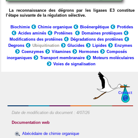
La reconnaissance des dégrons par les ligases E3 constitue
l’étape suivante de la régulation sélective.
Biochimie
Chimie organique
Bioénergétique
Protides
Acides aminés
Protéines
Domaines protéiques
Modifications des protéines
Dégradations des protéines
Degrons
Ubiquitination
Glucides
Lipides
Enzymes
Coenzymes
Vitamines
Hormones
Composés
inorganiques
Transport membranaire
Moteurs moléculaires
Voies de signalisation
Contact
Date de modification du document :
4/07/26
Documentation web
Abécédaire de chimie organique