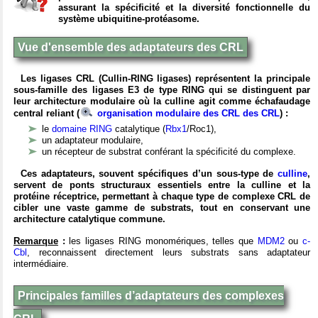
assurant la spécificité et la diversité fonctionnelle du
système ubiquitine-protéasome.
Vue d'ensemble des adaptateurs des CRL
Les ligases CRL (Cullin-RING ligases) représentent la principale
sous-famille des ligases E3 de type RING qui se distinguent par
leur architecture modulaire où la culline agit comme échafaudage
central reliant (
organisation modulaire des CRL des CRL
) :
le
domaine RING
catalytique (
Rbx1
/Roc1),
un adaptateur modulaire,
un récepteur de substrat conférant la spécificité du complexe.
Ces adaptateurs, souvent spécifiques d’un sous-type de
culline
,
servent de ponts structuraux essentiels entre la culline et la
protéine réceptrice, permettant à chaque type de complexe CRL de
cibler une vaste gamme de substrats, tout en conservant une
architecture catalytique commune.
Remarque
:
les ligases RING monomériques, telles que
MDM2
ou
c-
Cbl
, reconnaissent directement leurs substrats sans adaptateur
intermédiaire.
Principales familles d’adaptateurs des complexes