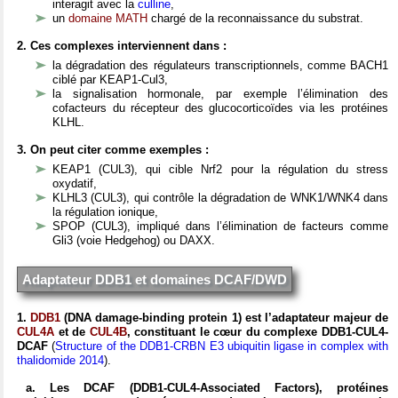
interagit avec la
culline
,
un
domaine MATH
chargé de la reconnaissance du substrat
.
2. Ces complexes interviennent dans :
la dégradation des régulateurs transcriptionnels, comme BACH1
ciblé par KEAP1-Cul3,
la signalisation hormonale, par exemple l’élimination des
cofacteurs du récepteur des glucocorticoïdes via les protéines
KLHL.
3. On peut citer comme exemples :
KEAP1 (CUL3), qui cible Nrf2 pour la régulation du stress
oxydatif,
KLHL3 (CUL3), qui contrôle la dégradation de WNK1/WNK4 dans
la régulation ionique,
SPOP (CUL3), impliqué dans l’élimination de facteurs comme
Gli3 (voie Hedgehog) ou DAXX.
Adaptateur DDB1 et domaines DCAF/DWD
1.
DDB1
(DNA damage-binding protein 1) est l’adaptateur majeur de
CUL4A
et de
CUL4B
, constituant le cœur du complexe DDB1-CUL4-
DCAF
(
Structure of the DDB1-CRBN E3 ubiquitin ligase in complex with
thalidomide 2014
).
a. Les DCAF (DDB1-CUL4-Associated Factors), protéines