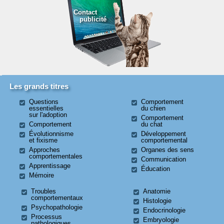
Contact
publicité
Les grands titres
Questions
Comportement
essentielles
du chien
sur l'adoption
Comportement
Comportement
du chat
Évolutionnisme
Développement
et fixisme
comportemental
Approches
Organes des sens
comportementales
Communication
Apprentissage
Éducation
Mémoire
Troubles
Anatomie
comportementaux
Histologie
Psychopathologie
Endocrinologie
Processus
Embryologie
pathologiques