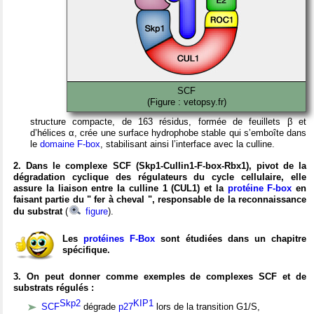
SCF
(Figure : vetopsy.fr)
structure compacte, de 163 résidus, formée de feuillets β et
d’hélices α, crée une surface hydrophobe stable qui s’emboîte dans
le
domaine F-box
, stabilisant ainsi l’interface avec la culline.
2. Dans le complexe SCF (Skp1-Cullin1-F-box-Rbx1), pivot de la
dégradation cyclique des régulateurs du cycle cellulaire, elle
assure la liaison entre la culline 1 (CUL1) et la
protéine F-box
en
faisant partie du " fer à cheval ", responsable de la reconnaissance
du substrat
(
figure
).
Les
protéines F-Box
sont étudiées dans un chapitre
spécifique.
3. On peut donner comme exemples de complexes SCF et de
substrats régulés :
Skp2
KIP1
SCF
dégrade
p27
lors de la transition G1/S,