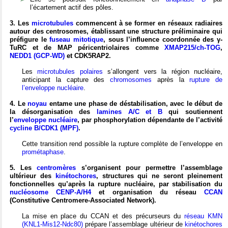
l’écartement actif des pôles.
3. Les
microtubules
commencent à se former en réseaux radiaires
autour des centrosomes, établissant une structure préliminaire qui
préfigure le
fuseau mitotique
, sous l’influence coordonnée des γ-
TuRC et de MAP péricentriolaires comme
XMAP215/ch-TOG
,
NEDD1 (GCP-WD)
et CDK5RAP2.
Les
microtubules polaires
s’allongent vers la région nucléaire,
anticipant la capture des
chromosomes
après la
rupture de
l’enveloppe nucléaire
.
4. Le
noyau
entame une phase de déstabilisation, avec le début de
la désorganisation des
lamines A/C et B
qui soutiennent
l’
enveloppe nucléaire
, par phosphorylation dépendante de l’activité
cycline B/CDK1 (MPF)
.
Cette transition rend possible la rupture complète de l’enveloppe en
prométaphase
.
5. Les
centromères
s’organisent pour permettre l’assemblage
ultérieur des
kinétochores
, structures qui ne seront pleinement
fonctionnelles qu’après la rupture nucléaire, par stabilisation du
nucléosome CENP-A/H4
et organisation du réseau
CCAN
(Constitutive Centromere-Associated Network).
La mise en place du CCAN et des précurseurs du
réseau KMN
(KNL1-Mis12-Ndc80)
prépare l’assemblage ultérieur de
kinétochores