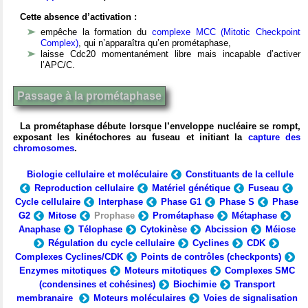
Cette absence d’activation :
empêche la formation du
complexe MCC (Mitotic Checkpoint
Complex)
, qui n’apparaîtra qu’en prométaphase,
laisse Cdc20 momentanément libre mais incapable d’activer
l’APC/C.
Passage à la prométaphase
La prométaphase débute lorsque l’enveloppe nucléaire se rompt,
exposant les kinétochores au fuseau et initiant la
capture des
chromosomes
.
Biologie cellulaire et moléculaire
Constituants de la cellule
Reproduction cellulaire
Matériel génétique
Fuseau
Cycle cellulaire
Interphase
Phase G1
Phase S
Phase
G2
Mitose
Prophase
Prométaphase
Métaphase
Anaphase
Télophase
Cytokinèse
Abcission
Méiose
Régulation du cycle cellulaire
Cyclines
CDK
Complexes Cyclines/CDK
Points de contrôles (checkponts)
Enzymes mitotiques
Moteurs mitotiques
Complexes SMC
(condensines et cohésines)
Biochimie
Transport
membranaire
Moteurs moléculaires
Voies de signalisation