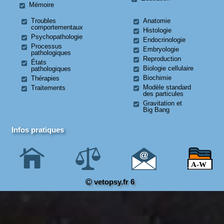
Mémoire
Troubles
Anatomie
comportementaux
Histologie
Psychopathologie
Endocrinologie
Processus
Embryologie
pathologiques
Reproduction
États
Biologie cellulaire
pathologiques
Biochimie
Thérapies
Modèle standard
Traitements
des particules
Gravitation et
Big Bang
Infos pratiques
vetopsy.fr 6