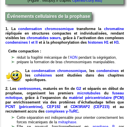
(Figure : vetopsy.fr d'après
Opened-cuny.edu)
Événements cellulaires de la prophase
1. La
condensation chromosomique
transforme la
chromatine
répliquée en structures compactes et individualisées, rendant
visibles les
chromatides sœurs
, grâce à l’activation des complexes
condensines I et II
et à la phosphorylation des
histones H1
et
H3
.
Cette compaction :
réduit la fragilité mécanique de l’
ADN
pendant la ségrégation,
prépare la formation de bras chromosomiques manipulables.
La
condensation chromosomique
, les
condensines
et
les
cohésines
sont étudiées dans des chapitres
spécifiques.
2. Les
centrosomes
, maturés en fin de
G2
et séparés en début de
prophase, organisent les premiers
microtubules
du
fuseau
mitotique
, grâce à l’expansion du
matériel péricentriolaire (PCM)
par enrichissement via des protéines d’échafaudage telles que
PCNT (péricentrine)
,
CEP192
et
CDK5RAP2 (CEP215)
et au
recrutement accru des
complexes γ-TuRC
.
Cette séparation est indispensable pour orienter correctement les
forces mécaniques de la
métaphase
.
Elle se poursuit fonctionnellement en
anaphase B
par