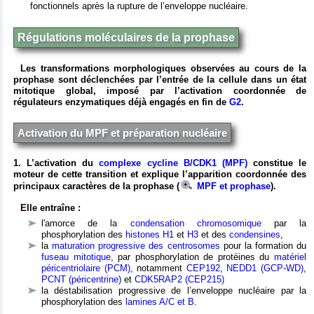
fonctionnels après la rupture de l’enveloppe nucléaire.
Régulations moléculaires de la prophase
Les transformations morphologiques observées au cours de la
prophase sont déclenchées par l’entrée de la cellule dans un état
mitotique global, imposé par l’activation coordonnée de
régulateurs enzymatiques déjà engagés en fin de
G2
.
Activation du MPF et préparation nucléaire
1. L’activation du
complexe cycline B/CDK1 (MPF)
constitue le
moteur de cette transition et explique l’apparition coordonnée des
principaux caractères de la prophase (
MPF et prophase
).
Elle entraîne :
l'amorce de la
condensation chromosomique
par la
phosphorylation des
histones H1
et
H3
et des
condensines
,
la
maturation progressive des centrosomes
pour la formation du
fuseau mitotique
, par phosphorylation de protéines du
matériel
péricentriolaire (PCM)
, notamment
CEP192
,
NEDD1 (GCP-WD)
,
PCNT (péricentrine)
et
CDK5RAP2 (CEP215)
la déstabilisation progressive de l’enveloppe nucléaire par la
phosphorylation des
lamines A/C et B
.