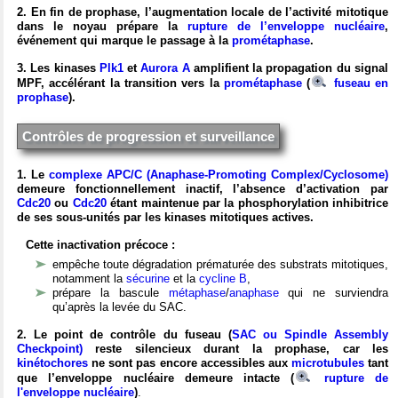
2
. En fin de prophase, l’augmentation locale de l’activité mitotique
dans le noyau prépare la
rupture de l’enveloppe nucléaire
,
événement qui marque le passage à la
prométaphase
.
3. Les kinases
Plk1
et
Aurora A
amplifient la propagation du signal
MPF, accélérant la transition vers la
prométaphase
(
fuseau en
prophase
).
Contrôles de progression et surveillance
1. Le
complexe APC/C (Anaphase-Promoting Complex/Cyclosome)
demeure fonctionnellement inactif, l’absence d’activation par
Cdc20
ou
Cdc20
étant maintenue par la phosphorylation inhibitrice
de ses sous-unités par les kinases mitotiques actives.
Cette inactivation précoce :
empêche toute dégradation prématurée des substrats mitotiques,
notamment la
sécurine
et la
cycline B
,
prépare la bascule
métaphase
/
anaphase
qui ne surviendra
qu’après la levée du SAC.
2. Le point de contrôle du fuseau (
SAC ou Spindle Assembly
Checkpoint)
reste silencieux durant la prophase, car les
kinétochores
ne sont pas encore accessibles aux
microtubules
tant
que l’enveloppe nucléaire demeure intacte (
rupture de
l'enveloppe nucléaire
)
.