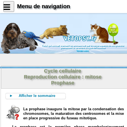
Menu de navigation
News
sur
le site
Celui qui connait vraiment les animaux est par là même capable de comprendre
pleinement le caractère unique de l'homme
Konrad Lorenz
Cycle cellulaire
Reproduction cellulaire : mitose
Prophase
► Afficher le sommaire
La prophase inaugure la mitose par la condensation des
chromosomes, la maturation des centrosomes et la mise
en place progressive du fuseau mitotique.
La prophase est la première phase morphologiquement