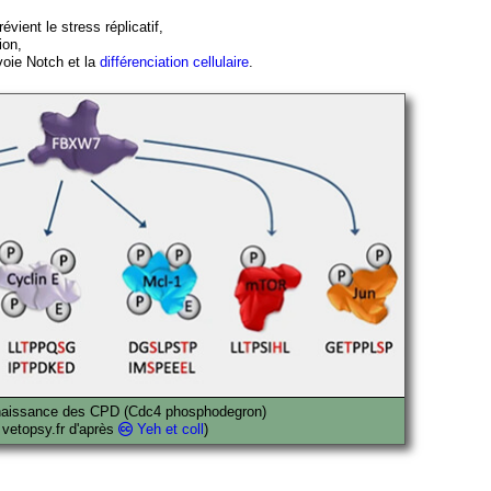
vient le stress réplicatif,
ion,
voie Notch et la
différenciation cellulaire
.
aissance des CPD (Cdc4 phosphodegron)
: vetopsy.fr d'après
Yeh et coll
)