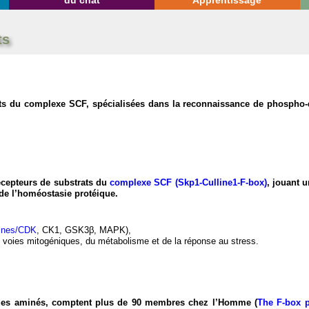
du chat
Apprentissage
ts
ats du complexe SCF, spécialisées dans la reconnaissance de phospho-
récepteurs de substrats du
complexe SCF (Skp1-Culline1-F-box)
, jouant u
 de l’homéostasie protéique.
lines/CDK
, CK1, GSK3β, MAPK),
es voies mitogéniques, du métabolisme et de la réponse au stress.
ides aminés, comptent plus de 90 membres chez l’Homme (
The F-box p