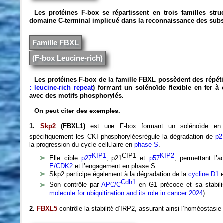
Les protéines F-box se répartissent en trois familles stru
domaine C-terminal impliqué dans la reconnaissance des subs
Famille FBXL
(F-box Leucine-rich)
Les protéines F-box de la famille FBXL possèdent des répétit
: leucine-rich repeat
) formant un solénoïde flexible en fer à 
avec des motifs phosphorylés.
On peut citer des exemples.
1.
Skp2
(FBXL1)
est une F-box formant un solénoïde en f
spécifiquement les CKI phosphoryléesrégule la dégradation de
p2
la progression du cycle cellulaire en
phase S
.
KIP1
CIP1
KIP2
Elle cible
p27
, p21
et
p57
, permettant l’a
E/CDK2
et l’engagement en phase S.
Skp2 participe également à la dégradation de la
cycline D1
e
Cdh1
Son contrôle par
APC/C
en G1 précoce et sa stabilisat
molecule for ubiquitination and its role in cancer 2024
)..
2.
FBXL5
contrôle la stabilité d’IRP2, assurant ainsi l’homéostasie 