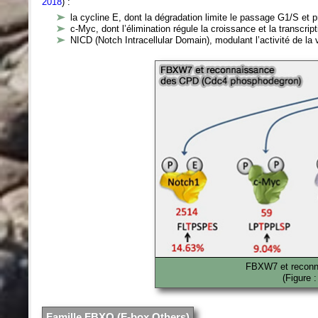
2018
) :
la cycline E, dont la dégradation limite le passage G1/S et pré
c-Myc, dont l’élimination régule la croissance et la transcript
NICD (Notch Intracellular Domain), modulant l’activité de la 
FBXW7 et reconn
(Figure 
Famille FBXO (F-box Others)