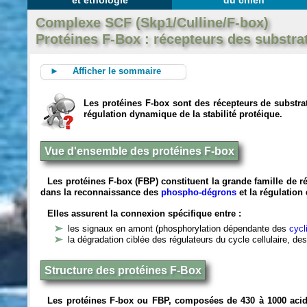
et éthologie
du chien
Complexe SCF (Skp1/Culline/F-box)
Protéines F-Box : récepteurs des substra
► Afficher le sommaire
Les protéines F-box sont des récepteurs de substr
régulation dynamique de la stabilité protéique.
Vue d'ensemble des protéines F-box
Les protéines F-box (FBP) constituent la grande famille de 
dans la reconnaissance des
phospho-dégrons
et la régulation
Elles assurent la connexion spécifique entre :
les signaux en amont (phosphorylation dépendante des
cyc
la dégradation ciblée des régulateurs du cycle cellulaire, d
Structure des protéines F-Box
Les protéines F-box ou FBP, composées de 430 à 1000 ac