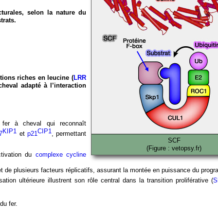
cturales, selon la nature du
trats.
ions riches en leucine (
LRR
cheval adapté à l’interaction
er à cheval qui reconnaît
KIP1
CIP1
7
et
p21
, permettant
SCF
(Figure : vetopsy.fr)
ctivation du
complexe cycline
t de plusieurs facteurs réplicatifs, assurant la montée en puissance du pro
ion ultérieure illustrent son rôle central dans la transition proliférative (
S
du fer.