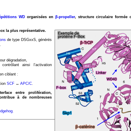
épétitions WD
organisées en
β-propeller
, structure circulaire formée 
ox la plus représentative.
rons
de type DSGxxS, générés
).
our dégradation,
ntrôlant ainsi l’activation
n ciblant :
tion
SCF
↔
APC/C
.
rface entre prolifération,
 contribue à de nombreuses
edgehog.