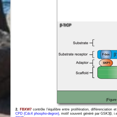
(Figure
2.
FBXW7
contrôle l’équilibre entre prolifération, différenciatio
CPD (Cdc4 phospho-degron)
, motif souvent généré par GSK3β, i.e