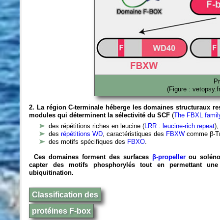
Pr
(Figure : vetopsy.f
2. La région C-terminale héberge les domaines structuraux r
modules qui déterminent la sélectivité du SCF
(
The FBXL family
des répétitions riches en leucine
(
LRR : leucine-rich repeat
)
des
répétitions WD
, caractéristiques des
FBXW
comme β-T
des motifs spécifiques des
FBXO
.
Ces domaines forment des surfaces
β-propeller
ou solénoï
capter des motifs phosphorylés tout en permettant une 
ubiquitination.
Classification des
protéines F-box