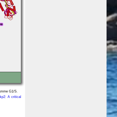
gramme G1/S.
kp2: A critical