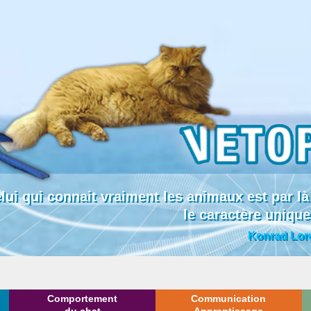
lui qui connait vraiment les animaux est par
le caractère uniqu
Konrad Lor
Comportement
Communication