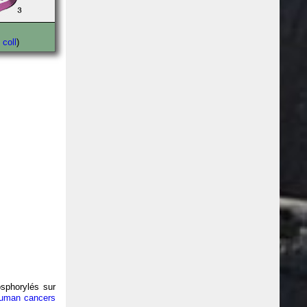
 coll
)
hosphorylés sur
human cancers