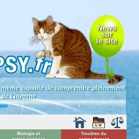
News
sur
le site
 là même capable de comprendre pleinement
e de l'homme
enz
Biologie et
Troubles du