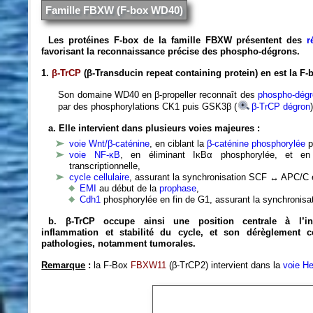
Famille FBXW (F-box WD40)
Les protéines F-box de la famille FBXW présentent des
r
favorisant la reconnaissance précise des phospho-dégrons.
1.
β-TrCP
(β-Transducin repeat containing protein) en est la F-b
Son domaine WD40 en β-propeller reconnaît des
phospho-dég
par des phosphorylations CK1 puis GSK3β (
β-TrCP dégron
a. Elle intervient dans plusieurs voies majeures :
voie Wnt/β-caténine
, en ciblant la
β-caténine phosphorylée
p
voie NF-κB
, en éliminant IκBα phosphorylée, et en co
transcriptionnelle,
cycle cellulaire
, assurant la synchronisation SCF ↔ APC/C e
EMI
au début de la
prophase
,
Cdh1
phosphorylée en fin de G1, assurant la synchronisa
b. β-TrCP occupe ainsi une position centrale à l’inte
inflammation et stabilité du cycle, et son dérèglement
pathologies, notamment tumorales.
Remarque
:
la F-Box
FBXW11
(β-TrCP2) intervient dans la
voie H