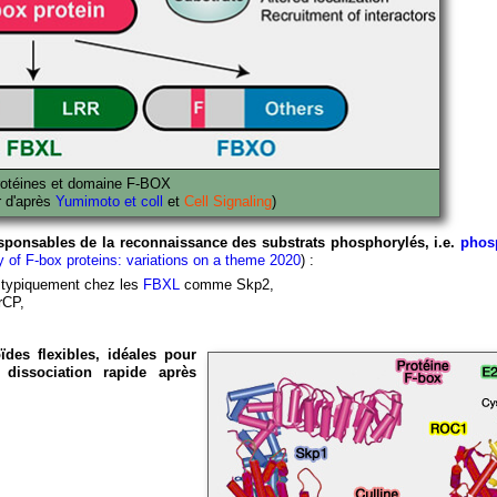
otéines et domaine F-BOX
r d'après
Yumimoto et coll
et
Cell Signaling
)
esponsables de la reconnaissance des substrats phosphorylés, i.e.
phos
 of F-box proteins: variations on a theme 2020
) :
, typiquement chez les
FBXL
comme Skp2,
rCP,
des flexibles, idéales pour
dissociation rapide après