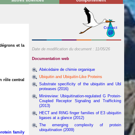
autres sciences
comportement
Contact
dégrons et la
Date de modification du document :
11/05/26
Documentation web
Abécédaire de chimie organique
Ubiquitin and Ubiquitin-Like Proteins
n rôle central
Substrate specificity of the ubiquitin and Ubl
proteases (2016)
Minireview: Ubiquitination-regulated G Protein-
Coupled Receptor Signaling and Trafficking
(2013)
HECT and RING finger families of E3 ubiquitin
ligases at a glance (2012)
The emerging complexity of protein
ubiquitination (2009)
rotein family