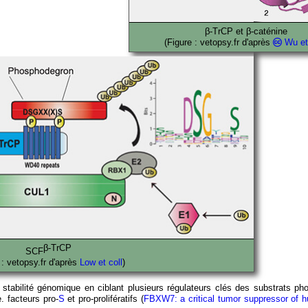
β-TrCP et β-caténine
(Figure : vetopsy.fr d'après
Wu et
β-TrCP
SCF
 : vetopsy.fr d'après
Low et coll
)
n et stabilité génomique en ciblant plusieurs régulateurs clés des substrats p
. facteurs pro-
S
et pro-prolifératifs (
FBXW7: a critical tumor suppressor of 