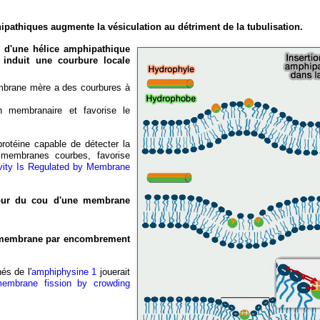
ipathiques augmente la vésiculation au détriment de la tubulisation.
e d'une hélice amphipathique
t induit une courbure locale
embrane mère a des courbures à
ion membranaire et favorise le
protéine capable de détecter la
 membranes courbes, favorise
vity Is Regulated by Membrane
tour du cou d'une membrane
a membrane par encombrement
és de l'
amphiphysine 1
jouerait
membrane fission by crowding