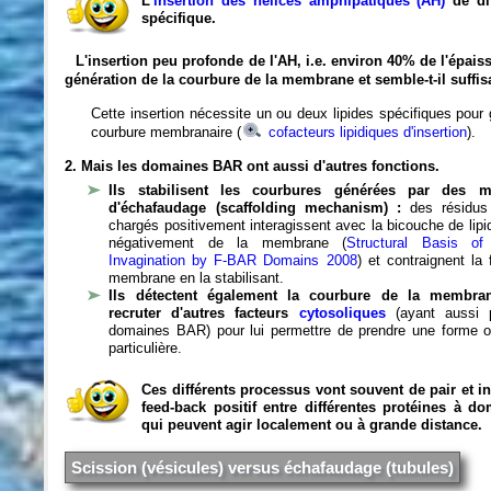
L'
insertion des hélices amphipatiques (AH)
de dif
spécifique.
L'insertion peu profonde de l'AH, i.e. environ 40% de l'ép
génération de la courbure de la membrane et semble-t-il suffi
Cette insertion nécessite un ou deux lipides spécifiques pour
courbure membranaire (
cofacteurs lipidiques d'insertion
).
2. Mais les domaines BAR ont aussi d'autres fonctions.
IIs stabilisent les courbures générées par des 
d'échafaudage (scaffolding mechanism) :
des résidus
chargés positivement interagissent avec la bicouche de lip
négativement de la membrane (
Structural Basis o
Invagination by F-BAR Domains 2008
) et contraignent la
membrane en la stabilisant.
Ils détectent également la courbure de la membra
recruter d'autres facteurs
cytosoliques
(ayant aussi p
domaines BAR) pour lui permettre de prendre une forme ou
particulière.
Ces différents processus vont souvent de pair et i
feed-back positif entre différentes protéines à 
qui peuvent agir localement ou à grande distance.
Scission (vésicules) versus échafaudage (tubules)