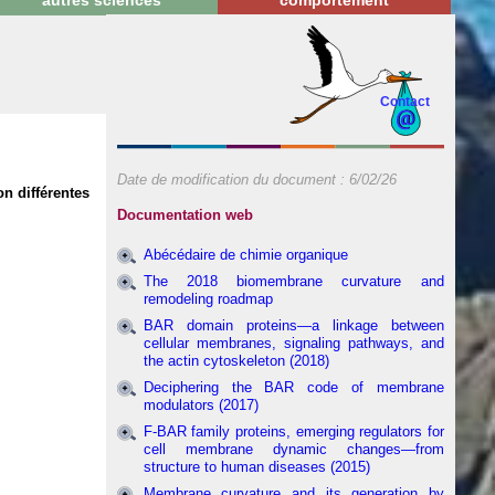
autres sciences
comportement
Contact
Date de modification du document :
6/02/26
on différentes
Documentation web
Abécédaire de chimie organique
The 2018 biomembrane curvature and
remodeling roadmap
BAR domain proteins—a linkage between
cellular membranes, signaling pathways, and
the actin cytoskeleton (2018)
Deciphering the BAR code of membrane
modulators (2017)
F-BAR family proteins, emerging regulators for
cell membrane dynamic changes—from
structure to human diseases (2015)
Membrane curvature and its generation by