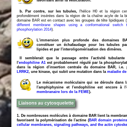
favorisant ainsi la vésiculation.
b. Par contre, sur les tubules,
l'hélice H0 et la région cen
profondément insérées dans la région de la chaîne acyle de la bi
domaine BAR est en contact avec les groupes de tête lipidiques (
different membrane shapes using a conformational switch t
phosphorylation 2014
).
L'immersion plus profonde des domaines B
constituer un échafaudage pour les tubules pa
lipides et par l'interoligomérisation des dimères.
Il semblerait que le passage entre l'activité tubulante 
l'
endophiline A1
est probablement régulé par la phosphorylat
dans la région d'insertion centrale du domaine BAR, i.e. 
LRRK2
, une kinase, qui subit une mutation dans la
maladie de
Le mécanisme moléculaire qui se déroule dans la
l'amphiphysine et l'endophiline est encore à l'
membranaire lors de la FEME
).
Liaisons au cytosquelette
1. De nombreuses molécules à domaine BAR lient la membrane
favorisent la polymérisation de l'actine (
BAR domain protein
cellular membranes, signaling pathways, and the actin cytoske