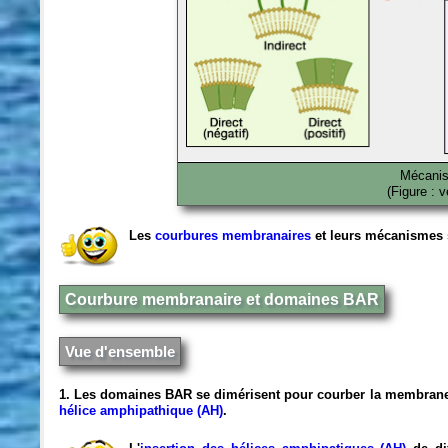
Mécanis
(Figure : 
Les
courbures membranaires
et leurs mécanismes s
Courbure membranaire et domaines BAR
Vue d'ensemble
1. Les domaines BAR se dimérisent pour courber la membrane
hélice amphipathique (AH)
.