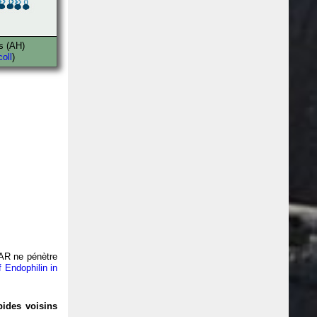
s (AH)
coll
)
BAR ne pénètre
 Endophilin in
pides voisins