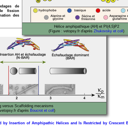
audages de
e fission
mation des
Hélice amphipathique (AH) et PI(4,5)P2
(Figure : vetopsy.fr d'après
Zhukovsky et coll
)
 versus Scaffolding mecanisms
 vetopsy.fr d'après
Boucrot et coll
)
 by Insertion of Amphipathic Helices and Is Restricted by Crescent