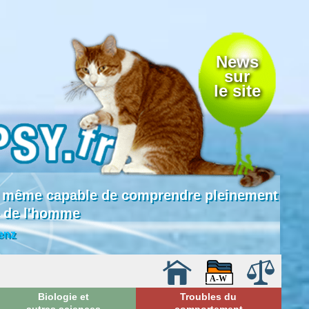
News
sur
le site
 là même capable de comprendre pleinement
e de l'homme
enz
Biologie et
Troubles du