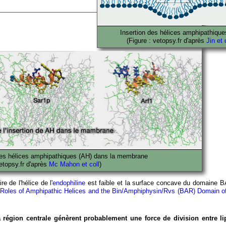
Insertion des hélices amphipathique
(Figure : vetopsy.fr d'après
Jin et 
des
hélices amphipathiques (AH)
dans la membrane
vetopsy.fr d'après
Mc Mahon et coll
)
e de l'hélice de l'
endophiline
est faible et la surface concave du domaine 
Roles of Amphipathic Helices and the Bin/Amphiphysin/Rvs (BAR) Domain of
 la région centrale génèrent probablement une force de division entre li