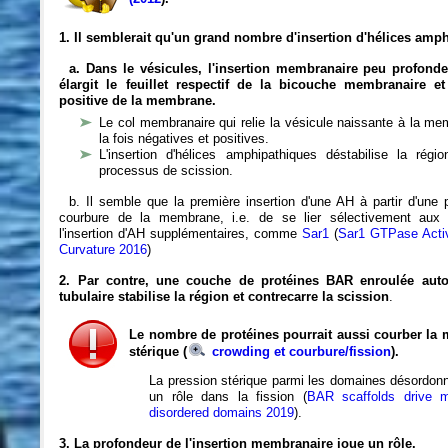
1. Il semblerait qu'un grand nombre d'insertion d'hélices amph
a. Dans le vésicules, l'insertion membranaire peu profond
élargit le feuillet respectif de la bicouche membranaire e
positive de la membrane.
Le col membranaire qui relie la vésicule naissante à la m
la fois négatives et positives.
L'insertion d'hélices amphipathiques déstabilise la rég
processus de scission.
b. Il semble que la première insertion d'une AH à partir d'une 
courbure de la membrane, i.e. de se lier sélectivement aux
l'insertion d'AH supplémentaires, comme
Sar1
(
Sar1 GTPase Acti
Curvature 2016
)
2. Par contre, une couche de protéines BAR enroulée au
tubulaire stabilise la région et contrecarre la scission
.
Le nombre de protéines pourrait aussi courber l
stérique
(
crowding et courbure/fission
).
La pression stérique parmi les domaines désordonn
un rôle dans la fission (
BAR scaffolds drive 
disordered domains 2019
).
3. La profondeur de l'insertion membranaire joue un rôle.