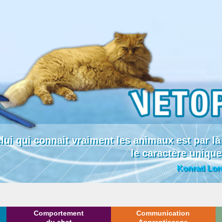
lui qui connait vraiment les animaux est par
le caractère uniqu
Konrad Lor
Comportement
Communication