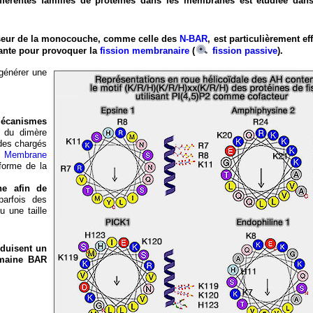
férentes familles de protéines dans les membranes est étudiée dans
aisseur de la monocouche, comme celle des
N-BAR
, est particulièrement ef
sante pour provoquer la
fission membranaire
(
fission passive
).
 générer une
mécanismes
 du dimère
ides chargés
f Membrane
 forme de la
ne afin de
arfois des
 une taille
nduisent un
domaine BAR