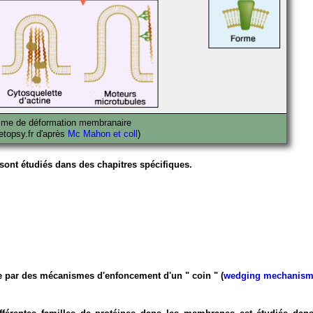
me de déformation membranaire
vetopsy.fr d'après
Mc Mahon et coll
)
ont étudiés dans des chapitres spécifiques.
 par des mécanismes d'enfoncement d'un " coin " (
wedging mechanis