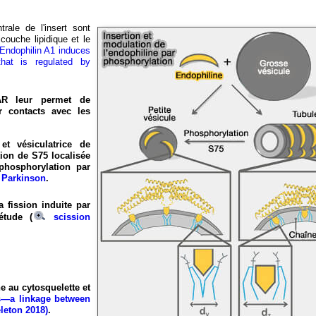
trale de l'insert sont
couche lipidique et le
Endophilin A1 induces
hat is regulated by
AR leur permet de
r contacts avec les
et vésiculatrice de
ion de S75 localisée
phosphorylation par
 Parkinson
.
 fission induite par
étude (
scission
 au cytosquelette et
s—a linkage between
leton 2018)
.