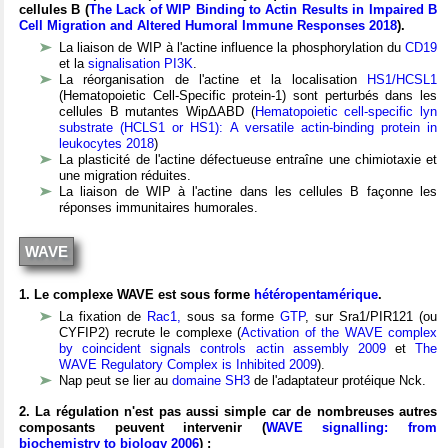
cellules B (
The Lack of WIP Binding to Actin Results in Impaired B
Cell Migration and Altered Humoral Immune Responses 2018
).
La liaison de WIP à l'actine influence la phosphorylation du
CD19
et la
signalisation PI3K
.
La réorganisation de l'actine et la localisation
HS1/HCSL1
(Hematopoietic Cell-Specific protein-1) sont perturbés dans les
cellules B mutantes WipΔABD (
Hematopoietic cell-specific lyn
substrate (HCLS1 or HS1): A versatile actin-binding protein in
leukocytes 2018
)
La plasticité de l'actine défectueuse entraîne une chimiotaxie et
une migration réduites.
La liaison de WIP à l'actine dans les cellules B façonne les
réponses immunitaires humorales.
WAVE
1. Le complexe WAVE est sous forme
hétéropentamérique
.
La fixation de
Rac1,
sous sa forme
GTP
, sur Sra1/PIR121 (ou
CYFIP2) recrute le complexe (
Activation of the WAVE complex
by coincident signals controls actin assembly 2009
et
The
WAVE Regulatory Complex is Inhibited 2009
).
Nap peut se lier au
domaine SH3
de l'adaptateur protéique Nck.
2. La régulation n'est pas aussi simple car de nombreuses autres
composants peuvent intervenir (
WAVE signalling: from
biochemistry to biology 2006
) :