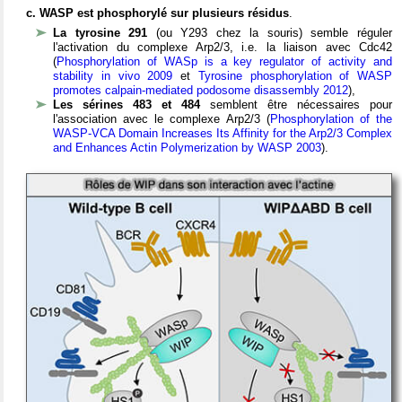
c. WASP est phosphorylé sur plusieurs résidus
.
La tyrosine 291
(ou Y293 chez la souris) semble réguler
l'activation du complexe Arp2/3, i.e. la liaison avec Cdc42
(
Phosphorylation of WASp is a key regulator of activity and
stability in vivo 2009
et
Tyrosine phosphorylation of WASP
promotes calpain-mediated podosome disassembly 2012
),
Les sérines 483 et 484
semblent être nécessaires pour
l'association avec le complexe Arp2/3 (
Phosphorylation of the
WASP-VCA Domain Increases Its Affinity for the Arp2/3 Complex
and Enhances Actin Polymerization by WASP 2003
).