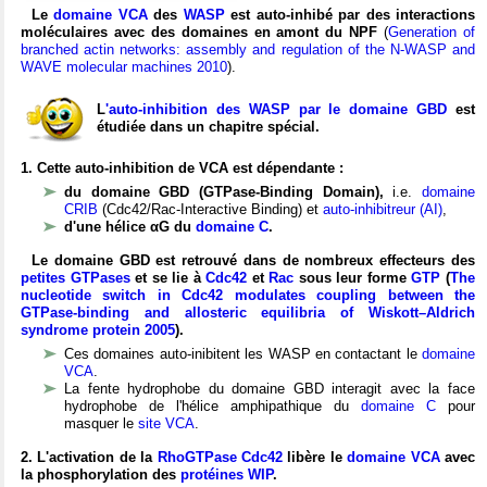
Le
domaine VCA
des
WASP
est auto-inhibé par des interactions
moléculaires avec des domaines en amont du NPF
(
Generation of
branched actin networks: assembly and regulation of the N-WASP and
WAVE molecular machines 2010
).
L
'auto-inhibition des WASP par le domaine GBD
est
étudiée dans un chapitre spécial.
1. Cette auto-inhibition de VCA est dépendante :
du domaine GBD (GTPase-Binding Domain),
i.e.
domaine
CRIB
(Cdc42/Rac-Interactive Binding) et
auto-inhibitreur (AI)
,
d'une hélice αG du
domaine C
.
Le domaine GBD est retrouvé dans de nombreux effecteurs des
petites GTPases
et se lie à
Cdc42
et
Rac
sous leur forme
GTP
(
The
nucleotide switch in Cdc42 modulates coupling between the
GTPase-binding and allosteric equilibria of Wiskott–Aldrich
syndrome protein 2005
)
.
Ces domaines auto-inibitent les WASP en contactant le
domaine
VCA
.
La fente hydrophobe du domaine GBD interagit avec la face
hydrophobe de l'hélice amphipathique du
domaine C
pour
masquer le
site VCA
.
2. L'activation de la
RhoGTPase Cdc42
libère le
domaine VCA
avec
la phosphorylation des
protéines WIP
.