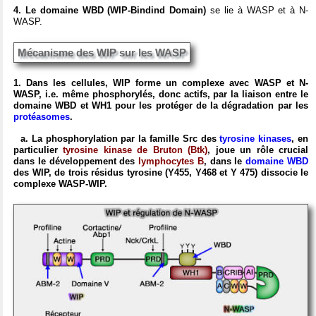
4. Le domaine WBD (WIP-Bindind Domain)
se lie à WASP et à N-
WASP.
Mécanisme des WIP sur les WASP
1. Dans les cellules, WIP forme un complexe avec WASP et N-
WASP, i.e. même phosphorylés, donc actifs, par la liaison entre le
domaine WBD et WH1 pour les protéger de la dégradation par les
protéasomes
.
a. La phosphorylation par la famille Src des
tyrosine kinases
, en
particulier
tyrosine kinase de Bruton (Btk)
, joue un rôle crucial
dans le développement des
lymphocytes B
, dans le
domaine WBD
des WIP, de trois résidus tyrosine (Y455, Y468 et Y 475) dissocie le
complexe WASP-WIP.