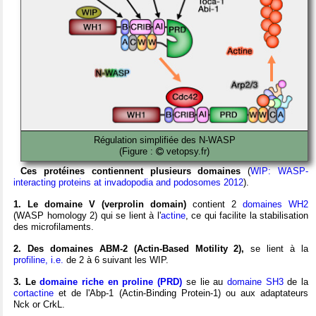
Régulation simplifiée des N-WASP
(Figure :
vetopsy.fr)
Ces protéines contiennent plusieurs domaines
(
WIP: WASP-
interacting proteins at invadopodia and podosomes 2012
).
1. Le domaine V (verprolin domain)
contient 2
domaines WH2
(WASP homology 2) qui se lient à l'
actine
, ce qui facilite la stabilisation
des microfilaments.
2. Des domaines ABM-2 (Actin-Based Motility 2),
se lient à la
profiline, i.e.
de 2 à 6 suivant les WIP.
3. Le
domaine riche en proline (PRD)
se lie au
domaine SH3
de la
cortactine
et de l'Abp-1 (Actin-Binding Protein-1) ou aux adaptateurs
Nck or CrkL.