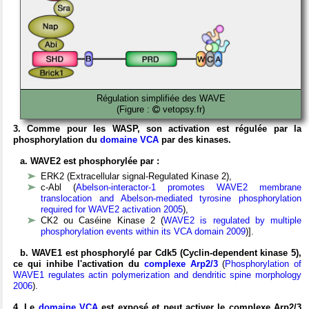
Régulation simplifiée des WAVE
(Figure :
vetopsy.fr)
3. Comme pour les WASP, son activation est régulée par la
phosphorylation du
domaine VCA
par des kinases.
a. WAVE2 est phosphorylée par :
ERK2 (Extracellular signal-Regulated Kinase 2),
c-Abl (
Abelson-interactor-1 promotes WAVE2 membrane
translocation and Abelson-mediated tyrosine phosphorylation
required for WAVE2 activation 2005
),
CK2 ou Caséine Kinase 2 (
WAVE2 is regulated by multiple
phosphorylation events within its VCA domain 2009
)].
b. WAVE1 est phosphorylé par Cdk5 (Cyclin-dependent kinase 5),
ce qui inhibe l'activation du
complexe Arp2/3
(
Phosphorylation of
WAVE1 regulates actin polymerization and dendritic spine morphology
2006
).
4. Le
domaine VCA
est exposé et peut activer le complexe Arp2/3