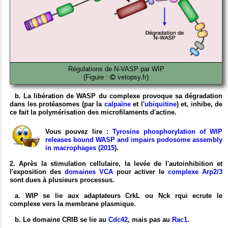
Régulations de N-VASP par WIP
(Figure :
vetopsy.fr)
b. La libération de WASP du complexe provoque sa dégradation
dans les protéasomes (par la
calpaïne
et l'
ubiquitine
) et, inhibe, de
ce fait la polymérisation des microfilaments d'actine.
Vous pouvez lire :
Tyrosine phosphorylation of WIP
releases bound WASP and impairs podosome assembly
in macrophages (2015
).
2. Après la stimulation cellulaire, la levée de l'autoinhibition et
l'exposition des
domaines VCA
pour activer le
complexe Arp2/3
sont dues à plusieurs processus.
a. WIP se lie aux adaptateurs CrkL ou Nck rqui ecrute le
complexe vers la membrane plasmique.
b. Le domaine CRIB se lie au
Cdc42
, mais pas au
Rac1
.