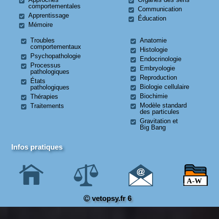
comportementales
Communication
Apprentissage
Éducation
Mémoire
Troubles
Anatomie
comportementaux
Histologie
Psychopathologie
Endocrinologie
Processus
Embryologie
pathologiques
Reproduction
États
Biologie cellulaire
pathologiques
Biochimie
Thérapies
Modèle standard
Traitements
des particules
Gravitation et
Big Bang
Infos pratiques
vetopsy.fr 6