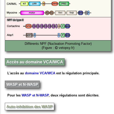
Différents NPF (Nucleation Promoting Factor)
(Figure :
vetopsy.fr)
Accès au domaine VCA/WCA
L'accès au
domaine VCA/WCA
est la régulation principale.
WASP et N-WASP
Pour les
WASP et N-WASP
, deux régulations sont décrites
.
Auto-inhibition des WASP