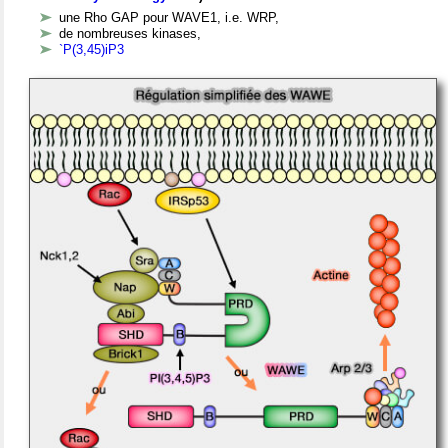
une Rho GAP pour WAVE1, i.e. WRP,
de nombreuses kinases,
`P(3,45)iP3