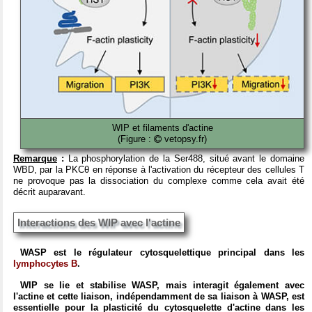
WIP et filaments d'actine
(Figure :
vetopsy.fr)
Remarque
:
La phosphorylation de la Ser488, situé avant le domaine
WBD, par la PKCθ en réponse à l'activation du récepteur des cellules T
ne provoque pas la dissociation du complexe comme cela avait été
décrit auparavant.
Interactions des WIP avec l'actine
WASP est le régulateur cytosquelettique principal dans les
lymphocytes B
.
WIP se lie et stabilise WASP, mais interagit également avec
l'actine et cette liaison, indépendamment de sa liaison à WASP, est
essentielle pour la plasticité du cytosquelette d'actine dans les