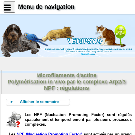
Menu de navigation
News
sur
le site
Celui qui connait vraiment les animaux est par là même capable de comprendre
pleinement le caractère unique de l'homme
Konrad Lorenz
Microfilaments d'actine
Polymérisation in vivo par le complexe Arp2/3
NPF : régulations
► Afficher le sommaire
Les NPF (Nucleation Promoting Factor) sont régulés
spatialement et temporellement par plusieurs processus
complexes.
Les
NPF (Nucleation Promoting Factor)
sont activés par un grand