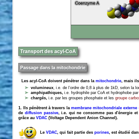
Transport des acyl-CoA
Passage dans la mitochondrie
Les acyl-CoA doivent pénétrer dans la
mitochondrie
, mais ils
volumineux
, i.e. de l’ordre de 0,8 à plus de 1kD, selon la l
amphipathiques,
i.e. hydrophile par CoA et hydrophobe par 
chargés,
i.e. par les groupes phosphate et les
groupe carbo
1. Ils pénètrent à travers la
membrane mitochondriale externe
de
diffusion passive
, i.e. qui ne consomme pas d'énergie et
grâce au
VDAC
(Voltage Dependent Anion Channel).
Le
VDAC
, qui fait partie des
porines
, est étudié da