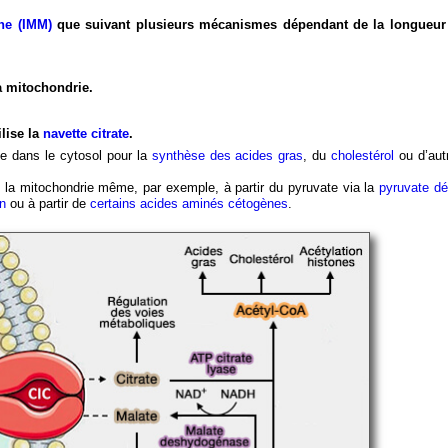
ne (IMM)
que suivant plusieurs mécanismes dépendant de la longueur 
a mitochondrie.
lise la
navette citrate
.
ste dans le cytosol pour la
synthèse des acides gras
, du
cholestérol
ou d’aut
ns la mitochondrie même, par exemple, à partir du pyruvate via la
pyruvate d
on
ou à partir de
certains acides aminés cétogènes
.