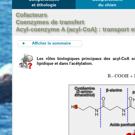
et éthologie
du chien
Cofacteurs
Coenzymes de transfert
Acyl-coenzyme A (acyl-CoA) : transport e
► Afficher le sommaire
Les rôles biologiques principaux des acyl-CoA so
lipidique et dans l'acétylation.
R
−
C
O
O
H
+
H
R
−
C
O
O
H
+