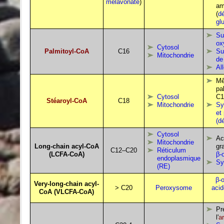
mélavonate
)
am
(
dé
gl
Su
ox
Cytosol
Palmitoyl-CoA
C16
Su
Mitochondrie
de
Al
Mê
pa
Cytosol
C1
Stéaroyl-CoA
C18
Mitochondrie
Sy
et
(d
Cytosol
Ac
Mitochondrie
Long-chain acyl-CoA
gr
C12–C20
Réticulum
(LCFA-CoA)
β-
endoplasmique
Sy
(RE)
β-o
Very-long-chain acyl-
> C20
Peroxysome
acid
CoA (VLCFA-CoA)
Pr
l'
ar