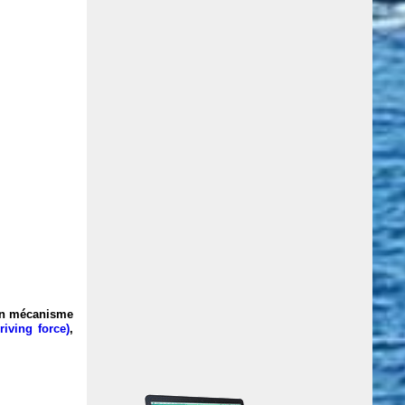
 un mécanisme
riving force)
,