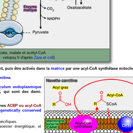
trate, malate et acétyl-CoA
 : vetopsy.fr d'après
Zara et coll
)
t, puis être activés dans la
matrice
par une acyl-CoA synthétase mitocho
nitine
.
iculum endoplasmique
, qui sont des demi-
ines
ACBP ou acyl-CoA
genetically conserved
pécifiques.
ioester énergétique, et