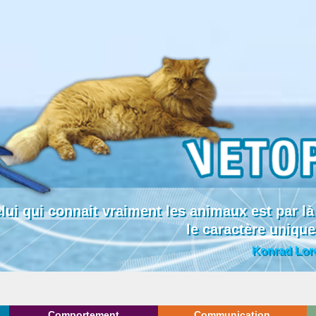
lui qui connait vraiment les animaux est par
le caractère uniqu
Konrad Lor
Comportement
Communication