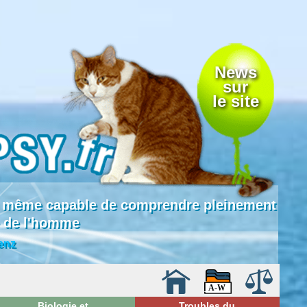
News
sur
le site
 là même capable de comprendre pleinement
e de l'homme
enz
Biologie et
Troubles du