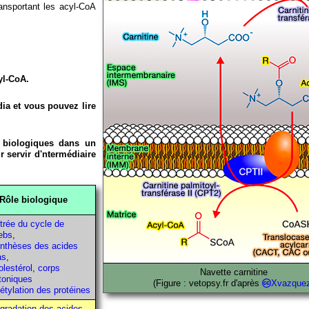
ransportant les acyl-CoA
yl-CoA.
ia et vous pouvez lire
 biologiques dans un
r servir d'ntermédiaire
Rôle biologique
trée du cycle de
ebs
,
nthèses des acides
as
,
olestérol
,
corps
Navette carnitine
toniques
(Figure : vetopsy.fr d'après
Xvazque
étylation des protéines
gradation des acides