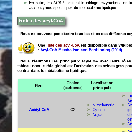
En outre, les ACBP facilitent le ciblage enzymatique en t
aux enzymes spécifiques du métabolisme lipidique.
Rôles des acyl-CoA
Nous ne pouvons pas décrire tous les rôles des différents ac
Une
liste des acyl-CoA
est disponible dans Wikiped
:
Acyl-CoA Metabolism and Partitioning (2014)
.
Nous résumons les principaux acyl-CoA avec leurs rôles
tableau dont le rôle global est l'activation des acides gras pou
central dans le métabolisme lipidique.
Chaîne
Localisation
Nom
(carbones)
principale
En
Kr
Mitochondrie
Sy
Acétyl-CoA
C2
Cytosol
gr
Noyau
ch
cé
Ac
Dé