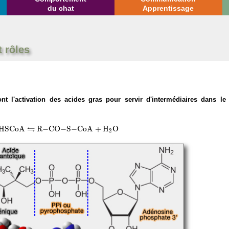
du chat
Apprentissage
t rôles
nt l'activation des acides gras pour servir d'intermédiaires dans l
S
C
o
A
R
−
C
O
−
S
−
C
o
A
+
H
X
2
O
⇋
⇋
H
S
C
o
A
R
−
C
O
−
S
−
C
o
A
+
H
O
2