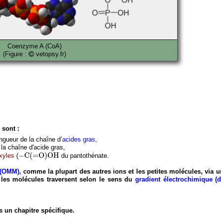
Coenzyme A (CoA)
(Figure :
vetopsy.fr)
 sont :
ongueur de la chaîne d’
acides gras
,
la chaîne d'acide gras,
−
C
(
=
O
)
O
H
−
C
(
=
O
)
O
H
xyles
(
du pantothénate.
 (OMM),
comme la plupart des autres ions et les petites molécules, via
 les molécules traversent selon le sens du
gradient électrochimique (d
ns un chapitre spécifique.