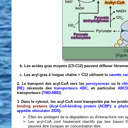
Ci
(Figure
b. Les acides gras moyens (C5-C12) peuvent diffuser libremen
c. Les acyl-gras à longue chaïne > C12 utilisent la
navette car
2. Le transport des acyl-CoA vers les
peroxysomes
ou le
rét
(RE)
nécessite des
transporteurs ABC
, en particulier
ABCD
transporteurs (
TMD
-
NBD
)
.
3. Dans le cytosol, les acyl-CoA sont transportés par les proté
binding proteins
(Acyl-CoA-binding protein (ACBP): a phylo
appetite stimulator 2020
).
Elles les protègent de la dégradation ou d'interactions non s
Les acyl-CoA sont hautement réactifs par leur liaison th
peuvent être toxiques en concentration libre.