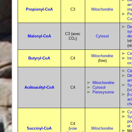
am
Propionyl-CoA
C3
Mitochondrie
im
Pr
C
Do
sy
C3 (avec
Malonyl-CoA
Cytosol
de
CO₂)
In
(r
Cé
Mitochondrie
Butyryl-CoA
C4
In
(foie)
ox
Cé
Dé
am
Mitochondrie
Sy
Acétoacétyl-CoA
C4
Cytosol
(
v
Peroxysome
β-
ac
ch
Cy
Sy
po
C4
et
Succinyl-CoA
(
voie
Mitochondrie
Mé