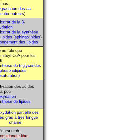
inés
gradation des aa
ucoformateurs
)
bstrat de la β-
ydation
bstrat de la synthèse
 lipides
(
sphingolipides
)
longement des lipides
me rôle que
lmitoyl-CoA pour les
8
nthèse de triglycérides
 phospholipides
ésaturation)
tivation des acides
as pour
oxydation
nthèse de lipides
xydation partielle des
es gras à très longue
chaîne
écurseur de
achidonate libre