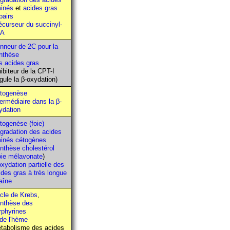
inés
et
acides gras
pairs
écurseur du succinyl-
oA
nneur de 2C pour la
nthèse
s acides gras
hibiteur de la CPT-I
égule la β-oxydation)
togenèse
termédiaire dans la β-
ydation
togenèse (foie)
gradation des acides
inés cétogènes
nthèse cholestérol
oie mélavonate
)
oxydation partielle des
ides gras à très longue
aîne
cle de Krebs
,
nthèse des
rphyrines
 de l'hème
tabolisme des acides