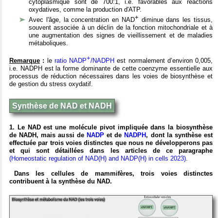
cytoplasmique sont de 700:1, i.e. favorables aux réactions
oxydatives, comme la production d'ATP.
+
Avec l'âge, la concentration en NAD
diminue dans les tissus,
souvent associée à un déclin de la fonction mitochondriale et à
une augmentation des signes de vieillissement et de maladies
métaboliques.
+
Remarque
:
le
ratio NADP
/NADPH
est normalement d’environ 0,005,
i.e. NADPH est la forme dominante de cette coenzyme essentielle aux
processus de réduction nécessaires dans les voies de biosynthèse et
de gestion du stress oxydatif.
Synthèse de NAD et NADH
1. Le NAD est une molécule pivot impliquée dans la biosynthèse
de NADH, mais aussi de
NADP
et de
NADPH
, dont la synthèse est
effectuée par trois voies distinctes que nous ne développerons pas
et qui sont détaillées dans les articles de ce paragraphe
(Homeostatic regulation of NAD(H) and NADP(H) in cells 2023)
.
Dans les cellules de mammifères, trois voies distinctes
contribuent à la synthèse du NAD.