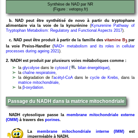
Synthèse de NAD par NR
(Figure : vetopsy.fr)
b. NAD peut être synthétisé de novo à partir du tryptophane
alimentaire via la voie de la kynurénine
(
Kynurenine Pathway of
Tryptophan Metabolism: Regulatory and Functional Aspects 2017
).
c. NAD peut être produit à partir de la famille des
vitamine B
par
3
la voie Preiss-Handler
(
NAD+ metabolism and its roles in cellular
processes during ageing 2021
).
2. NADH est produit par plusieurs voies métaboliques comme :
la
glycolyse
dans le
cytosol (
bilan énergétique)
,
la
chaîne respiratoire
,
la dégradation de l'
acétyl-CoA
dans le
cycle de Krebs
, dans la
matrice mitochondriale
,
la
β-oxydation
.
Passage du NADH dans la matrice mitochondriale
NADH cytosolique passe la
membrane mitochondriale externe
(OMM)
à travers des
porines
.
La
membrane mitochondriale interne (IMM)
est
imperméable à NADH.