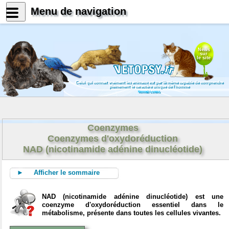
Menu de navigation
News
sur
le site
Celui qui connait vraiment les animaux est par là même capable de comprendre
pleinement le caractère unique de l'homme
Konrad Lorenz
Coenzymes
Coenzymes d'oxydoréduction
NAD (nicotinamide adénine dinucléotide)
► Afficher le sommaire
NAD (nicotinamide adénine dinucléotide) est une
coenzyme d'oxydoréduction essentiel dans le
métabolisme, présente dans toutes les cellules vivantes.