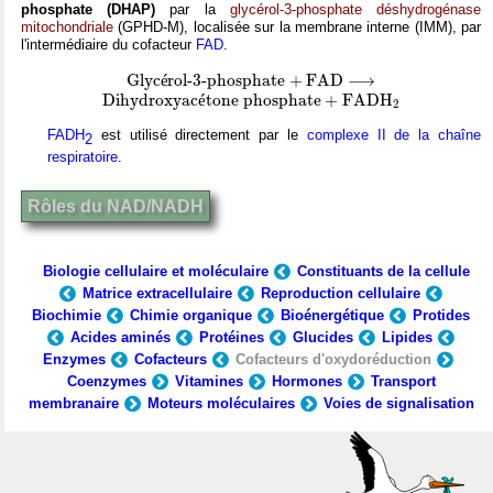
phosphate (DHAP)
par la
glycérol-3-phosphate déshydrogénase
mitochondriale
(GPHD-M), localisée sur la membrane interne (IMM), par
l'intermédiaire du cofacteur
FAD
.
G
l
y
c
é
r
o
l
-
3
-
p
h
o
s
p
h
a
t
e
+
F
A
D
⟶
G
l
y
c
é
r
o
l
-
3
-
p
h
o
s
p
h
a
t
e
+
F
A
D
⟶
D
i
h
y
d
r
o
x
y
a
c
é
t
o
n
e
p
h
o
s
p
h
a
t
e
+
F
A
D
H
X
2
D
i
h
y
d
r
o
x
y
a
c
é
t
o
n
e
p
h
o
s
p
h
a
t
e
+
F
A
D
H
2
FADH
est utilisé directement par le
complexe II de la chaîne
2
respiratoire
.
Rôles du NAD/NADH
Biologie cellulaire et moléculaire
Constituants de la cellule
Matrice extracellulaire
Reproduction cellulaire
Biochimie
Chimie organique
Bioénergétique
Protides
Acides aminés
Protéines
Glucides
Lipides
Enzymes
Cofacteurs
Cofacteurs d'oxydoréduction
Coenzymes
Vitamines
Hormones
Transport
membranaire
Moteurs moléculaires
Voies de signalisation