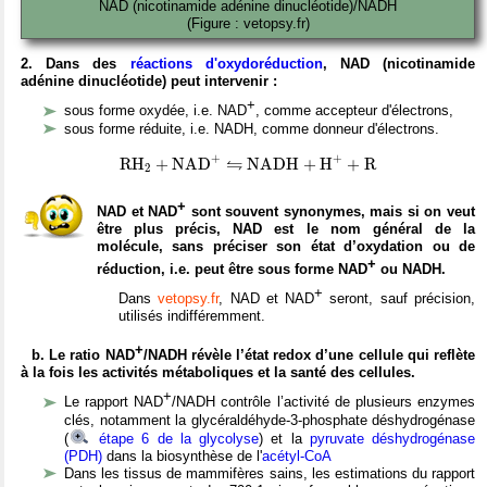
NAD (nicotinamide adénine dinucléotide)/NADH
(Figure : vetopsy.fr)
2. Dans des
réactions d'oxydoréduction
, NAD (nicotinamide
adénine dinucléotide) peut intervenir :
+
sous forme oxydée, i.e. NAD
, comme accepteur d'électrons,
sous forme réduite, i.e. NADH, comme donneur d'électrons.
R
H
X
2
+
N
A
D
X
+
N
A
D
H
+
H
X
+
+
R
⇋
+
+
⇋
R
H
+
N
A
D
N
A
D
H
+
H
+
R
2
+
NAD et NAD
sont souvent synonymes, mais si on veut
être plus précis, NAD est le nom général de la
molécule, sans préciser son état d’oxydation ou de
+
réduction, i.e. peut être sous forme NAD
ou NADH.
+
Dans
vetopsy.fr
, NAD et NAD
seront, sauf précision,
utilisés indifféremment.
+
b. Le ratio NAD
/NADH révèle l’état redox d’une cellule qui reflète
à la fois les activités métaboliques et la santé des cellules.
+
Le rapport NAD
/NADH contrôle l’activité de plusieurs enzymes
clés, notamment la glycéraldéhyde-3-phosphate déshydrogénase
(
étape 6 de la glycolyse
) et la
pyruvate déshydrogénase
(PDH)
dans la biosynthèse de l'
acétyl-CoA
Dans les tissus de mammifères sains, les estimations du rapport