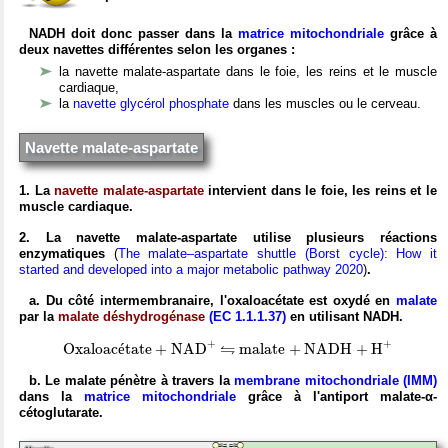
NADH doit donc passer dans la
matrice mitochondriale
grâce à
deux navettes différentes selon les organes :
la navette malate-aspartate dans le foie, les reins et le muscle
cardiaque,
la
navette glycérol phosphate
dans les muscles ou le cerveau.
Navette malate-aspartate
1. La
navette malate-aspartate
intervient dans le foie, les reins et le
muscle cardiaque.
2. La navette malate-aspartate utilise plusieurs réactions
enzymatiques
(
The malate–aspartate shuttle (Borst cycle): How it
started and developed into a major metabolic pathway 2020
)
.
a. Du côté intermembranaire, l'oxaloacétate est oxydé en
malate
par la
malate déshydrogénase
(EC 1.1.1.37)
en utilisant NADH.
O
x
a
l
o
a
c
é
t
a
t
e
+
N
A
D
X
+
m
a
l
a
t
e
+
N
A
D
H
+
H
X
+
⇋
+
+
⇋
O
x
a
l
o
a
c
é
t
a
t
e
+
N
A
D
m
a
l
a
t
e
+
N
A
D
H
+
H
b. Le malate pénètre à travers la
membrane mitochondriale (IMM)
dans la
matrice mitochondriale
grâce à l'antiport malate-α-
cétoglutarate.