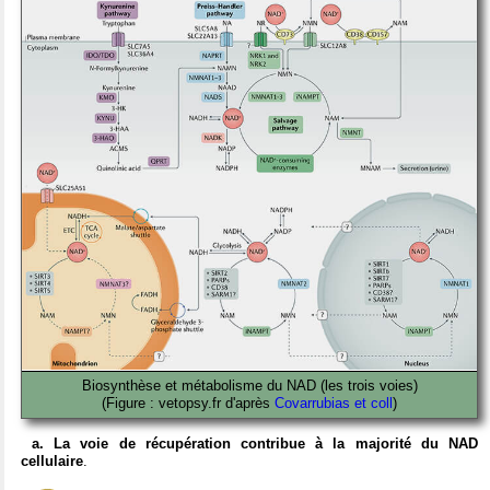
Biosynthèse et métabolisme du NAD (les trois voies)
(Figure : vetopsy.fr d'après
Covarrubias et coll
)
a. La voie de récupération contribue à la majorité du NAD
cellulaire
.