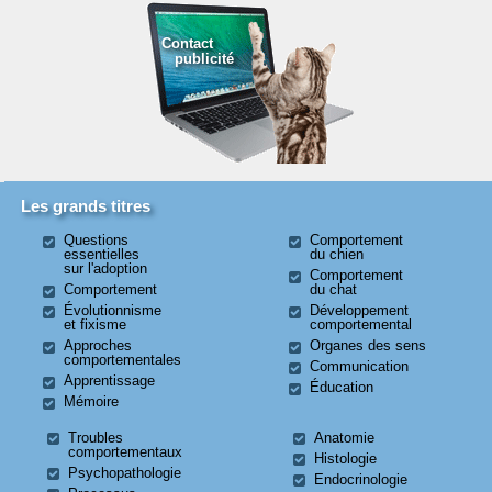
Contact
publicité
Les grands titres
Questions
Comportement
essentielles
du chien
sur l'adoption
Comportement
Comportement
du chat
Évolutionnisme
Développement
et fixisme
comportemental
Approches
Organes des sens
comportementales
Communication
Apprentissage
Éducation
Mémoire
Troubles
Anatomie
comportementaux
Histologie
Psychopathologie
Endocrinologie