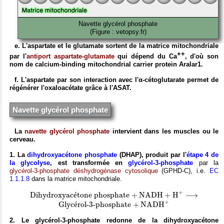
Navette glycérol phosphate
(Figure : vetopsy.fr)
e. L'aspartate et le glutamate sortent de la matrice mitochondriale
++
par l'
antiport aspartate-glutamate
qui dépend du Ca
, d'où son
nom de calcium-binding mitochondrial carrier protein Aralar1.
f. L'aspartate par son interaction avec
l'α-cétoglutarate
permet de
régénérer l'oxaloacétate grâce à l'ASAT.
Navette glycérol phosphate
La
navette glycérol phosphate
intervient dans les muscles ou le
cerveau.
1. La
dihydroxyacétone phosphate
(DHAP), produit par l'
étape 4 de
la glycolyse
, est transformée en
glycérol-3-phosphate
par la
glycérol-3-phosphate déshydrogénase cytosolique
(GPHD-C), i.e.
EC
1.1.1.8
dans la matrice mitochondriale.
D
i
h
y
d
r
o
x
y
a
c
é
t
o
n
e
p
h
o
s
p
h
a
t
e
+
N
A
D
H
+
H
X
+
⟶
+
D
i
h
y
d
r
o
x
y
a
c
é
t
o
n
e
p
h
o
s
p
h
a
t
e
+
N
A
D
H
+
H
⟶
G
l
y
c
é
r
o
l
-
3
-
p
h
o
s
p
h
a
t
e
+
N
A
D
H
X
+
+
G
l
y
c
é
r
o
l
-
3
-
p
h
o
s
p
h
a
t
e
+
N
A
D
H
2. Le glycérol-3-phosphate redonne de la dihydroxyacétone