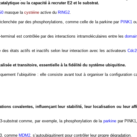
atalytique ou la capacité à recruter E2 et le substrat.
G0
masque la
cystéine
active du
RING2
.
 déclenchée par des phosphorylations, comme celle de la parkine par
PINK1
ou
 C-terminal est contrôlée par des interactions intramoléculaires entre les
domai
 des états actifs et inactifs selon leur interaction avec les activateurs
Cdc2
isée et transitoire, essentielle à la fidélité du système ubiquitine.
quement l’ubiquitine : elle consiste avant tout à organiser la configuration c
ons covalentes, influençant leur stabilité, leur localisation ou leur aff
 E3-substrat comme, par exemple, la phosphorylation de la
parkine
par PINK1,
 E3, comme
MDM2
, s’autoubiquitinent pour contrôler leur propre dégradation.