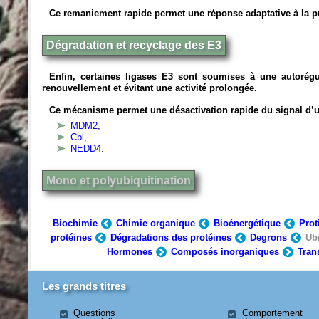
Ce remaniement rapide permet une réponse adaptative à la pr
Dégradation et recyclage des E3
Enfin, certaines ligases E3 sont soumises à une autorégul
renouvellement et évitant une activité prolongée.
Ce mécanisme permet une désactivation rapide du signal d’u
MDM2
,
Cbl
,
NEDD4
.
Mono et polyubiquitination
Biochimie
Chimie organique
Bioénergétique
Prot
protéines
Dégradations des protéines
Degrons
Ubi
Hormones
Composés inorganiques
Tran
Les grands titres
Questions
Comportement