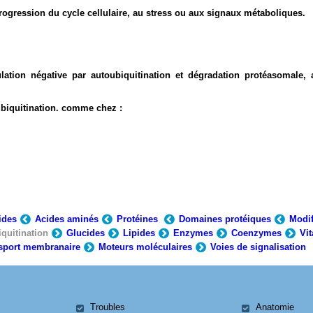
ogression du cycle cellulaire, au stress ou aux signaux métaboliques.
ation négative par autoubiquitination et dégradation protéasomale, 
biquitination. comme chez :
ides
Acides aminés
Protéines
Domaines protéiques
Modif
quitination
Glucides
Lipides
Enzymes
Coenzymes
Vi
sport membranaire
Moteurs moléculaires
Voies de signalisation
Troubles
Anatomie