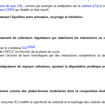
xes de type CRL
, comme par exemple la neddylation de la
culline1 (CUL1)
in
lexe COP9
qui rétablit un état inactif.
ant l’équilibre entre activation, recyclage et inhibition.
rutement de cofacteurs régulateurs qui stabilisent les interactions ou 
Skp2
par le complexe
SCF
.
 de l’APC/C en fonction de la phase du cycle.
itent l’activité de leurs homologues par des interactions compétitives ou 
ntégrateurs de signaux cellulaires, ajustant la dégradation protéique e
nnent comme des plates-formes modulaires dont la composition évol
enzymes E2 modifie la spécificité du substrat et la topologie des chaînes ubi