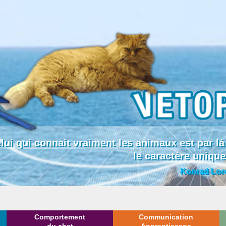
lui qui connait vraiment les animaux est par
le caractère uniqu
Konrad Lor
Comportement
Communication