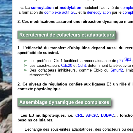
c. La
sumoylation
et
neddylation
modulent l’activité de
comple
la formation du
complexe actif SC
, et la
déneddylation
par le
comp
2. Ces modifications assurent une rétroaction dynamique mainten
Recrutement de cofacteurs et adaptateurs
1. L’efficacité du transfert d’ubiquitine dépend aussi du rec
spécificité de substrat.
Kip1
Les protéines Cks1 facilitent la reconnaissance de
p27
Les coactivateurs
Cdc20
et
Cdh1
déterminent la sélectivité
Des cofacteurs inhibiteurs, comme Cbl-b ou
Smurf2
, lim
rétrocontrôle.
2. Ce niveau de régulation confère aux ligases E3 un rôle d’i
contexte physiologique.
Assemblage dynamique des complexes
Les E3 multiprotéiques, i.e.
CRL
,
APC/C
,
LUBAC
… fonctio
besoins cellulaires.
L’échange des sous-unités adaptatrices, des cofacteurs ou des 