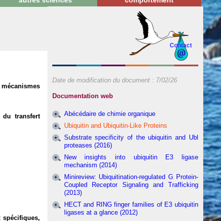
autres sciences
comportement
Contact
Date de modification du document :
7/02/26
des mécanismes
Documentation web
Abécédaire de chimie organique
 du transfert
Ubiquitin and Ubiquitin-Like Proteins
Substrate specificity of the ubiquitin and Ubl
proteases (2016)
New insights into ubiquitin E3 ligase
mechanism (2014)
Minireview: Ubiquitination-regulated G Protein-
Coupled Receptor Signaling and Trafficking
(2013)
HECT and RING finger families of E3 ubiquitin
ligases at a glance (2012)
 spécifiques,