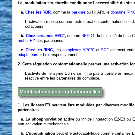
i.e.
modulation structurelle conditionne l’accessibilité du site c
a.
Chez les RBR
,
comme la
parkine
ou HHARI, le
domaine RIN
L’activation repose sur une restructuration conformationnelle
cofacteurs.
b.
Chez certaines HECT
,
comme
NEDD4
, la flexibilité du bras
motifs PY
des partenaires.
c.
Chez les RING,
les
complexes APC/C
et
SCF
alternent entre
adaptateurs F-box
respectivement.
2. Cette régulation conformationnelle permet une activation local
L’activité de l’enzyme E3 ne se limite pas à transférer mécani
réactive entre les partenaires du complexe.
Modifications post-traductionnelles
1. Les ligases E3 peuvent être modulées par diverses modificati
partenaires.
a. La phosphorylation
active ou inhibe l’interaction E2-E3 ou
son activation mitochondriale.
b. L'ubiquitination
peut être autocatalytique comme certaines