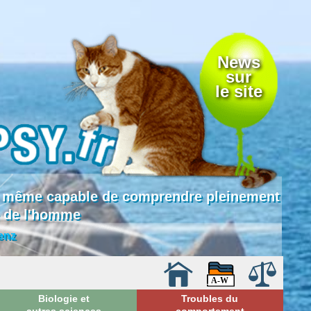
News
sur
le site
 là même capable de comprendre pleinement
e de l'homme
enz
Biologie et
Troubles du