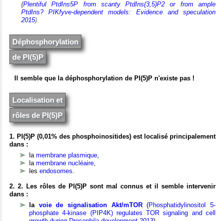
(
Plentiful PtdIns5P from scanty PtdIns(3,5)P2 or from ample
PtdIns? PIKfyve-dependent models: Evidence and speculation
2015
).
Déphosphorylation
de PI(5)P
Il semble que la déphosphorylation de PI(5)P n'existe pas !
Localisation et
rôles de PI(5)P
1. PI(5)P (0,01% des phosphoinositides)
est localisé principalement
dans :
la
membrane plasmique
,
la
membrane nucléaire
,
les
endosomes
.
2.
2. Les rôles de PI(5)P sont
mal connus et il semble intervenir
dans :
la
voie de signalisation Akt/mTOR
(
Phosphatidylinositol 5-
phosphate 4-kinase (PIP4K) regulates TOR signaling and cell
growth during Drosophila development 2013
),