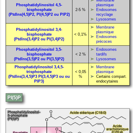
Membrane
Phosphatidylinositol 4,5-
plasmique
bisphosphate
2-5 %
Endosomes
(PtdIns(4,5)P2, PI(4,5)P2 ou PIP2)
recyclage
Lysosomes
Membrane
Phosphatidylinositol 3,4-
plasmique
bisphosphate
< 0,1%
Endosomes
(PtdIns(3,4)P2 ou PI(3,4)P2)
précoces
Phosphatidylinositol 3,5-
Endosomes
bisphosphate
< 2 %
tardifs
(PtdIns(3,5)P2 ou PI(3,5)P2)
Lysosomes
Phosphatidylinositol 3,4,5-
Membrane
trisphosphate
< 0,05
plasmique
(PtdIns(3,4,5)P3 PI(3,4,5)P3 ou ou
%
Certains compart.
PIP3)
endocytaires
PI(5)P