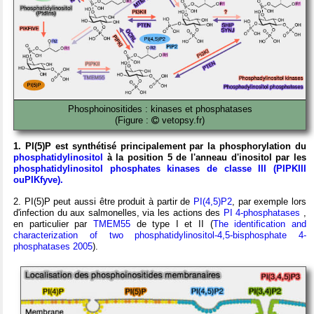
Phosphoinositides : kinases et phosphatases
(Figure :
vetopsy.fr)
1. PI(5)P est synthétisé principalement par la phosphorylation du
phosphatidylinositol
à la position 5 de l'anneau d'inositol par les
phosphatidylinositol phosphates kinases de classe III (PIPKIII
ouPIKfyve).
2. PI(5)P peut aussi être produit à partir de
PI(4,5)P2
, par exemple lors
d'infection du aux salmonelles, via les actions des
PI 4-phosphatases
,
en particulier par
TMEM55
de type I et II (
The identification and
characterization of two phosphatidylinositol-4,5-bisphosphate 4-
phosphatases 2005
).