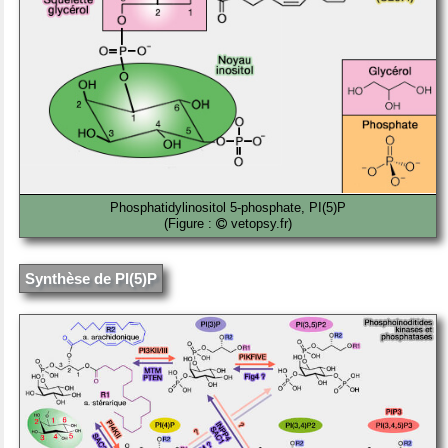
Phosphatidylinositol 5-phosphate, PI(5)P
(Figure :
vetopsy.fr)
Synthèse de PI(5)P