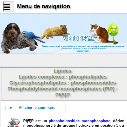
Menu de navigation
News
sur
le site
Celui qui connait vraiment les animaux est par là même capable de comprendre
pleinement le caractère unique de l'homme
Konrad Lorenz
Lipides
Lipides complexes : phospholipides
Glycérophospholipides : phosphoinositides
Phosphatidylinositol monophosphates (PIP) :
PI(5)P
► Afficher le sommaire
PI(5)P est un
phosphoinositide monophosphate,
dérivé
monophosphorylé du groupe hydroxyle en position 5 du