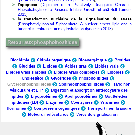
l'apoptose
(
Depletion of a Putatively Druggable Class of
Phosphatidylinositol Kinases Inhibits Growth of p53-Null Tumors
2013
),
la transduction nucléaire de la signalisation du stress
(
Phosphatidylinositol 5-phosphate: A nuclear stress lipid and a
tuner of membranes and cytoskeleton dynamics 2013
).
Retour aux phosphoinositides
Biochimie
Chimie organique
Bioénergétique
Protides
Glucides
Lipides
Acides gras
Lipides vrais
Lipides vrais simples
Lipides vrais complexes
Lipoïdes
Cholestérol
Glycérides
Phospholipides
Glycérophospholipides
Sphingophospholipides
Trafic non
vésiculaire et LTP
Digestion et absorption entérocytaire des
lipides
Lipoprotéines
Apolipoprotéines
Gouttelettes
lipidiques (LD)
Enzymes
Coenzymes
Vitamines
Hormones
Composés inorganiques
Transport membranaire
Moteurs moléculaires
Voies de signalisation