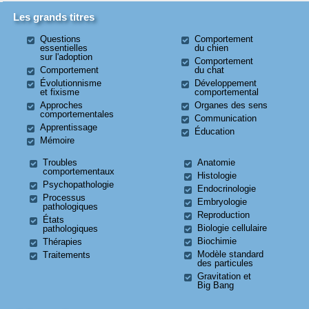
Les grands titres
Questions
Comportement
essentielles
du chien
sur l'adoption
Comportement
Comportement
du chat
Évolutionnisme
Développement
et fixisme
comportemental
Approches
Organes des sens
comportementales
Communication
Apprentissage
Éducation
Mémoire
Troubles
Anatomie
comportementaux
Histologie
Psychopathologie
Endocrinologie
Processus
Embryologie
pathologiques
Reproduction
États
Biologie cellulaire
pathologiques
Biochimie
Thérapies
Modèle standard
Traitements
des particules
Gravitation et
Big Bang