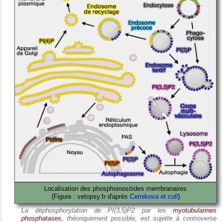
Localisation des phosphoinositides membranaires
(Figure : vetopsy.fr d'après
Cernikova et coll
)
La déphosphorylation de PI(3,5)P2 par les
myotubularines
phosphatases
, théoriquement possible, est sujette à controverse