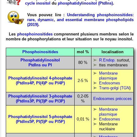
cycle inositol
du
phosphatidylinositol (PtdIns)
.
Vous pouvez lire :
Understanding phosphoinositides:
rare, dynamic, and essential membrane phospholipids
(2019)
.
Les
phosphoinositides
comprennent plusieurs membres selon le
nombre de phosphorylations et leur situation sur le noyau inositol.
Phosphoinositides
mol %
localisation
Phosphatidylinositol
R.Endop.
surtout,
80 %
PtdIns ou PI
ttes membranes
Membrane
Phosphatidylinositol 4-phosphate
plasmique
2-5 %
(PtdIns4P, PI(4)P ou PI4P)
Endosomes
Trans-golgi (TGN
)
Phosphatidylinositol 3-phosphate
0,2-05
Endosomes précoces
(PtdIns3P, PI(3)P ou PI3P)
%
Membrane
plasmique
Phosphatidylinositol 5-phosphate
0,01 %
Endosomes
(PtdIns5P, PI(5)P ou PI5P)
Membrane
nucléaire