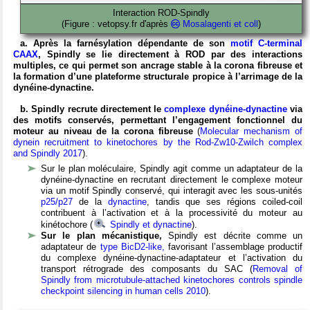
Interaction ROD-Spindly
(Figure : vetopsy.fr d'après
Mosalagenti et coll
)
a. Après la farnésylation dépendante de son
motif C-terminal
CAAX
, Spindly se lie directement à ROD par des interactions
multiples, ce qui permet son ancrage stable à la corona fibreuse et
la formation d’une plateforme structurale propice à l’arrimage de la
dynéine-dynactine.
b. Spindly recrute directement le
complexe dynéine-dynactine
via
des motifs conservés, permettant l’engagement fonctionnel du
moteur au niveau de la corona fibreuse
(
Molecular mechanism of
dynein recruitment to kinetochores by the Rod-Zw10-Zwilch complex
and Spindly 2017
).
Sur le plan moléculaire, Spindly agit comme un adaptateur de la
dynéine-dynactine en recrutant directement le complexe moteur
via un motif Spindly conservé, qui interagit avec les sous-unités
p25/p27
de la
dynactine
, tandis que ses régions coiled-coil
contribuent à l’activation et à la processivité du moteur au
kinétochore (
Spindly et dynactine
).
Sur le plan mécanistique,
Spindly est décrite comme un
adaptateur de
type BicD2-like,
favorisant l’assemblage productif
du complexe dynéine-dynactine-adaptateur et l’activation du
transport rétrograde des composants du SAC (
Removal of
Spindly from microtubule-attached kinetochores controls spindle
checkpoint silencing in human cells 2010
).