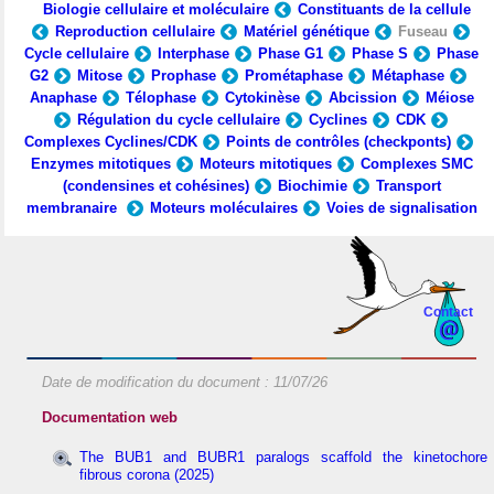
Biologie cellulaire et moléculaire
Constituants de la cellule
Reproduction cellulaire
Matériel génétique
Fuseau
Cycle cellulaire
Interphase
Phase G1
Phase S
Phase
G2
Mitose
Prophase
Prométaphase
Métaphase
Anaphase
Télophase
Cytokinèse
Abcission
Méiose
Régulation du cycle cellulaire
Cyclines
CDK
Complexes Cyclines/CDK
Points de contrôles (checkponts)
Enzymes mitotiques
Moteurs mitotiques
Complexes SMC
(condensines et cohésines)
Biochimie
Transport
membranaire
Moteurs moléculaires
Voies de signalisation
Contact
Date de modification du document :
11/07/26
Documentation web
The BUB1 and BUBR1 paralogs scaffold the kinetochore
fibrous corona (2025)