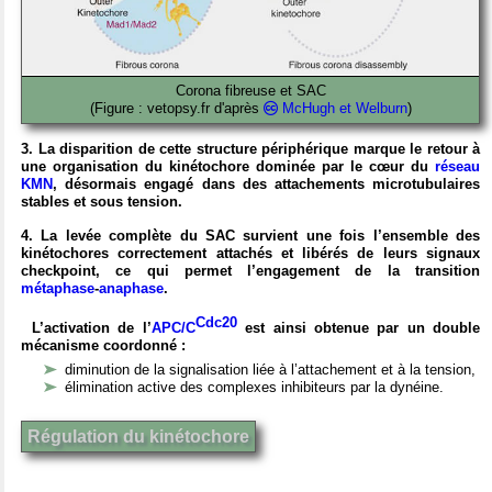
Corona fibreuse et SAC
(Figure : vetopsy.fr d'après
McHugh et Welburn
)
3. La disparition de cette structure périphérique marque le retour à
une organisation du kinétochore dominée par le cœur du
réseau
KMN
, désormais engagé dans des attachements microtubulaires
stables et sous tension.
4. La levée complète du SAC survient une fois l’ensemble des
kinétochores correctement attachés et libérés de leurs signaux
checkpoint, ce qui permet l’engagement de la transition
métaphase
-
anaphase
.
Cdc20
L’activation de l’
APC/C
est ainsi obtenue par un double
mécanisme coordonné :
diminution de la signalisation liée à l’attachement et à la tension,
élimination active des complexes inhibiteurs par la dynéine.
Régulation du kinétochore