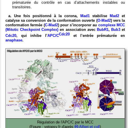
prématurée du contrôle en cas d’attachements instables ou
transitoires.
a. Une fois positionné à la corona,
Mad1
stabilise
Mad2
et
catalyse sa conversion de la conformation ouverte (
O-Mad2
) vers la
conformation fermée (
C-Mad2
) pour s’incorporer au
complexe MCC
(Mitotic Checkpoint Complex)
en association avec
BubR1
,
Bub3
et
Cdc20
Cdc20
, qui inhibe l’
APC/C
et l’entrée prématurée en
anaphase
.
Régulation de l'APC/C par le MCC
(Figure : vetopsy.fr d'après
Alfieri et coll
)