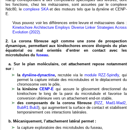
les fonctions, chez les métazoaires, sont assurées par le complexe
Ndc80, le
complexe SKA
et des moteurs tels que la dynéine et CENP-
E.
Vous pouvez voir les différences entre levure et métazoaires dans :
Kinetochore Architecture Employs Diverse Linker Strategies Across
Evolution (2022)
.
2. La corona fibreuse agit comme une zone de prospection
dynamique, permettant aux kinétochores encore éloignés du plan
équatorial ou mal orientés d’entrer en contact avec les
microtubules du
fuseau
.
a. Sur le plan moléculaire, cet attachement repose notamment
sur :
la
dynéine-dynactine
,
recrutée via le
module RZZ-Spindly
, qui
permet la capture initiale des microtubules et le déplacement du
chromosome vers le pôle,
la kinésine
CENP-E
qui assure le glissement directionnel du
kinétochore le long de la paroi du microtubule et favorise la
conversion ultérieure vers un attachement end-on stable,
des composants de la corona fibreuse
(
RZZ
,
Mad1-Mad2
,
BubR1:Bub3
), qui augmentent la surface de contact et stabilisent
temporairement ces interactions latérales.
b. Mécaniquement, l’attachement latéral permet :
la capture exploratoire des microtubules du fuseau,