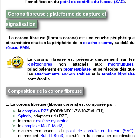
l’amplification du
point de contrôle du fuseau (SAC)
.
Corona fibreuse : plateforme de capture et
signalisation
La corona fibreuse (fibrous corona) est une couche périphérique
et transitoire située à la périphérie de la
couche externe
, au‑delà du
réseau KMN
.
La corona fibreuse est présente uniquement sur les
kinétochores
non attachés aux
microtubules
,
principalement en
prométaphase
,
et se résorbe dès que
les
attachements end-on stables
et la
tension bipolaire
sont établis.
Composition de la corona fibreuse
1. La corona fibreuse (fibrous corona) est composée par :
le
complexe RZZ
(ROD/KNTC1-ZW10-ZWILCH),
Spindly
, adaptateur du RZZ,
le moteur
dynéine-dynactine
,
le
complexe Mad1-Mad2
,
d’autres composants du
point de contrôle du fuseau (SAC)
,
notamment
BubR1:Bub3
, recrutés à la corona en coordination