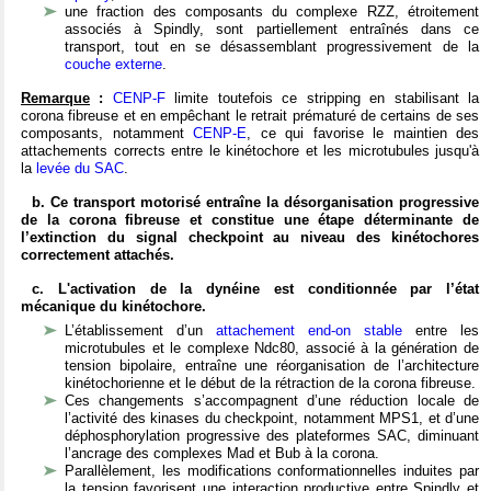
une fraction des composants du complexe RZZ, étroitement
associés à Spindly, sont partiellement entraînés dans ce
transport, tout en se désassemblant progressivement de la
couche externe
.
Remarque
:
CENP-F
limite toutefois ce stripping en stabilisant la
corona fibreuse et en empêchant le retrait prématuré de certains de ses
composants, notamment
CENP-E
, ce qui favorise le maintien des
attachements corrects entre le kinétochore et les microtubules jusqu'à
la
levée du SAC
.
b. Ce transport motorisé entraîne la désorganisation progressive
de la corona fibreuse et constitue une étape déterminante de
l’extinction du signal checkpoint au niveau des kinétochores
correctement attachés.
c. L'activation de la dynéine est conditionnée par l’état
mécanique du kinétochore.
L’établissement d’un
attachement end-on stable
entre les
microtubules et le complexe Ndc80, associé à la génération de
tension bipolaire, entraîne une réorganisation de l’architecture
kinétochorienne et le début de la rétraction de la corona fibreuse.
Ces changements s’accompagnent d’une réduction locale de
l’activité des kinases du checkpoint, notamment MPS1, et d’une
déphosphorylation progressive des plateformes SAC, diminuant
l’ancrage des complexes Mad et Bub à la corona.
Parallèlement, les modifications conformationnelles induites par
la tension favorisent une interaction productive entre Spindly et