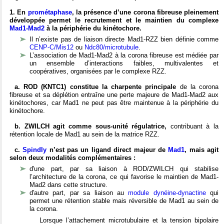
1. En
prométaphase
, la présence d’une corona fibreuse pleinement
développée permet le recrutement et le maintien du complexe
Mad1-Mad2
à la périphérie du kinétochore.
Il n’existe pas de liaison directe Mad1-RZZ bien définie comme
CENP-C/Mis12
ou
Ndc80/microtubule
.
L’association de Mad1-Mad2 à la corona fibreuse est médiée par
un ensemble d’interactions faibles, multivalentes et
coopératives, organisées par le complexe RZZ.
a. ROD (KNTC1) constitue la charpente principale
de la corona
fibreuse et sa déplétion entraîne une perte majeure de Mad1-Mad2 aux
kinétochores, car Mad1 ne peut pas être maintenue à la périphérie du
kinétochore.
b. ZWILCH agit comme sous-unité régulatrice,
contribuant à la
rétention locale de Mad1 au sein de la matrice RZZ.
c.
Spindly
n’est pas un ligand direct majeur de
Mad1
, mais agit
selon deux modalités complémentaires :
d'une part, par sa liaison à ROD/ZWILCH qui stabilise
l’architecture de la corona, ce qui favorise le maintien de Mad1-
Mad2 dans cette structure.
d'autre part, par sa liaison au
module dynéine-dynactine
qui
permet une rétention stable mais réversible de Mad1 au sein de
la corona
.
Lorsque l’attachement microtubulaire et la tension bipolaire