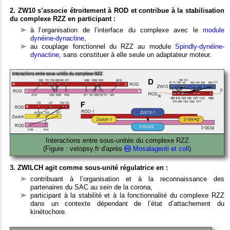
2. ZW10 s’associe étroitement à ROD et contribue à la stabilisation
du complexe RZZ en participant :
à l’organisation de l’interface du complexe avec le
module
dynéine-dynactine
,
au couplage fonctionnel du RZZ au module
Spindly-dynéine-
dynactine
, sans constituer à elle seule un adaptateur moteur.
Interactions entre sous-unités du complexe RZZ
(Figure : vetopsy.fr d'après
Mosalagenti et coll
)
3. ZWILCH agit comme sous-unité régulatrice en :
contribuant à l’organisation et à la reconnaissance des
partenaires du SAC au sein de la corona,
participant à la stabilité et à la fonctionnalité du complexe RZZ
dans un contexte dépendant de l’état d’attachement du
kinétochore.