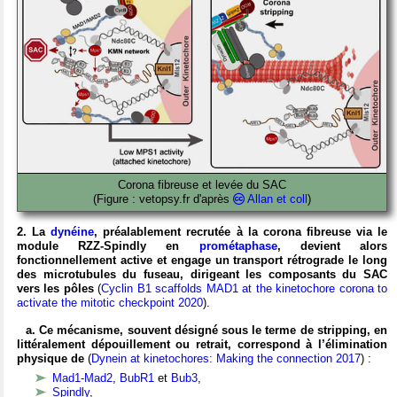
Corona fibreuse et levée du SAC
(Figure : vetopsy.fr d'après
Allan et coll
)
2. La
dynéine
, préalablement recrutée à la corona fibreuse via le
module RZZ-Spindly en
prométaphase
, devient alors
fonctionnellement active et engage un transport rétrograde le long
des microtubules du fuseau, dirigeant les composants du SAC
vers les pôles
(
Cyclin B1 scaffolds MAD1 at the kinetochore corona to
activate the mitotic checkpoint 2020
).
a. Ce mécanisme, souvent désigné sous le terme de stripping, en
littéralement dépouillement ou retrait, correspond à l’élimination
physique de
(
Dynein at kinetochores: Making the connection 2017
) :
Mad1-Mad2
,
BubR1
et
Bub3
,
Spindly
,