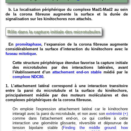
b. La localisation périphérique du complexe Mad1-Mad2 au sein
de la corona fibreuse augmente la surface et la durée de
signalisation sur les kinétochores non attachés.
Rôle dans la capture initiale des microtubules
En
prométaphase
, l’expansion de la corona fibreuse augmente
considérablement la surface d’interaction du kinétochore avec le
fuseau mitotique
.
Cette structure périphérique étendue favorise la capture initiale
des microtubules par des interactions latérales, avant
l’établissement d’un
attachement end-on stable
médié par le
complexe NDC80
.
1. L’attachement latéral correspond à une interaction transitoire
entre la paroi du microtubule et la surface du kinétochore,
principalement médiée par des moteurs moléculaires et des
complexes périphériques de la corona fibreuse.
On emploie l'expression attachement latéral car le kinétochore
interagit avec la paroi du microtubule, et non avec son
extrémité (+)
comme dans l'attachement end-on, ce qui confère à cette
interaction une géométrie glissante, réversible et dépourvue de
tension bipolaire stable (
Finding the middle ground: how