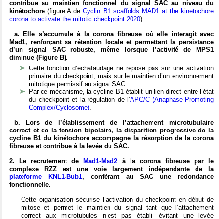
contribue au maintien fonctionnel du signal SAC au niveau du
kinétochore
(figure A de
Cyclin B1 scaffolds MAD1 at the kinetochore
corona to activate the mitotic checkpoint 2020
).
a. Elle s’accumule à la corona fibreuse où elle interagit avec
Mad1, renforçant sa rétention locale et permettant la persistance
d’un signal SAC robuste, même lorsque l’activité de MPS1
diminue (Figure B).
Cette fonction d’échafaudage ne repose pas sur une activation
primaire du checkpoint, mais sur le maintien d’un environnement
mitotique permissif au signal SAC.
Par ce mécanisme, la cycline B1 établit un lien direct entre l’état
du checkpoint et la régulation de l’
APC/C (Anaphase-Promoting
Complex/Cyclosome)
.
b. Lors de l’établissement de l’attachement microtubulaire
correct et de la tension bipolaire, la disparition progressive de la
cycline B1 du kinétochore accompagne la résorption de la corona
fibreuse et contribue à la levée du SAC.
2. Le recrutement de
Mad1-Mad2
à la corona fibreuse par le
complexe RZZ est une voie largement indépendante de la
plateforme KNL1-Bub1
, conférant au SAC une redondance
fonctionnelle.
Cette organisation sécurise l’activation du checkpoint en début de
mitose et permet le maintien du signal tant que l’attachement
correct aux microtubules n’est pas établi, évitant une levée