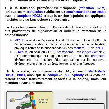
microtubulaires et à la génération de tension bipolaire.
1. À la transition prométaphase/métaphase (
transition G2
/
M
),
lorsque les
microtubules
établissent un
attachement end-on stable
avec le
complexe NDC80
et que la tension bipolaire est appliquée,
l’architecture du kinétochore se réorganise.
a. Ces changements limitent l’accès des kinases au checkpoint
aux plateformes de signalisation et initient la rétraction de la
corona fibreuse.
MPS1
dépend de l’accessibilité du domaine CH de Ndc80, de
l’attachement end-on et de la tension qui empêche sa fixation,
provoque l'arrêt de la phosphorylation des
motif MELT
de
KNL1
.
Aurora B
, au sein du
CPC (Chromosomal Passenger Complex)
,
reste centromérique et l’augmentation de la distance
centromère
-
kinétochore sous tension réduit son action sur les substrats
kinétochoriens et initie la rétraction de la corona fibreuse.
b. À ce stade, les composants du SAC, à, savoir
Mad1-Mad2
,
BubR1
,
Bub3
, ainsi que le
complexe RZZ
,
Spindly
et la dynéine,
restent encore transitoirement associés à la corona, mais leur
maintien devient instable.