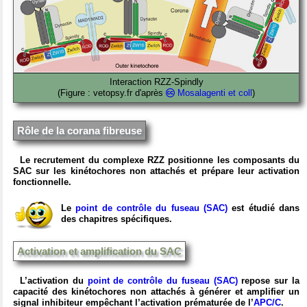
Interaction RZZ-Spindly
(Figure : vetopsy.fr d'après
Mosalagenti et coll
)
Rôle de la corana fibreuse
Le recrutement du complexe RZZ positionne les composants du
SAC sur les kinétochores non attachés et prépare leur activation
fonctionnelle.
Le
point de contrôle du fuseau (SAC)
est étudié dans
des chapitres spécifiques.
Activation et amplification du SAC
L’activation du
point de contrôle du fuseau (SAC)
repose sur la
capacité des kinétochores non attachés à générer et amplifier un
signal inhibiteur empêchant l’activation prématurée de l’
APC/C
.