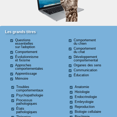
Les grands titres
Questions
Comportement
essentielles
du chien
sur l'adoption
Comportement
Comportement
du chat
Évolutionnisme
Développement
et fixisme
comportemental
Approches
Organes des sens
comportementales
Communication
Apprentissage
Éducation
Mémoire
Troubles
Anatomie
comportementaux
Histologie
Psychopathologie
Endocrinologie
Processus
Embryologie
pathologiques
Reproduction
États
Biologie cellulaire
pathologiques
Biochimie
Thérapies