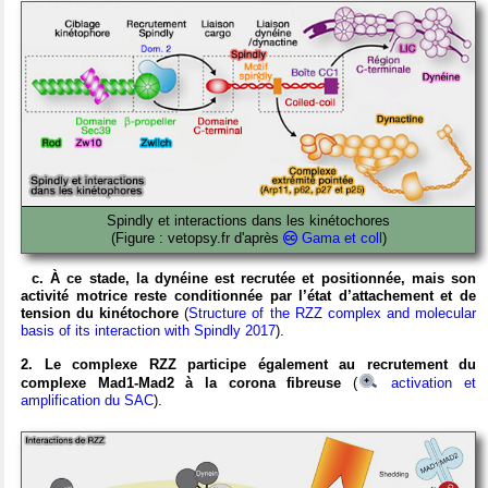
Spindly et interactions dans les kinétochores
(Figure : vetopsy.fr d'après
Gama et coll
)
c. À ce stade, la dynéine est recrutée et positionnée, mais son
activité motrice reste conditionnée par l’état d’attachement et de
tension du kinétochore
(
Structure of the RZZ complex and molecular
basis of its interaction with Spindly 2017
).
2. Le complexe RZZ participe également au recrutement du
complexe Mad1-Mad2 à la corona fibreuse
(
activation et
amplification du SAC
).