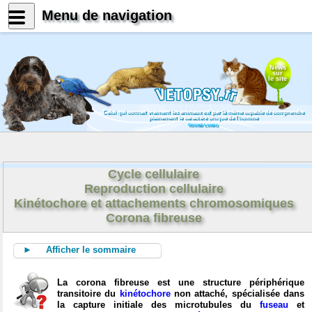
Menu de navigation
News
sur
le site
Celui qui connait vraiment les animaux est par là même capable de comprendre
pleinement le caractère unique de l'homme
Konrad Lorenz
Cycle cellulaire
Reproduction cellulaire
Kinétochore et attachements chromosomiques
Corona fibreuse
► Afficher le sommaire
La corona fibreuse est une structure périphérique
transitoire du
kinétochore
non attaché, spécialisée dans
la capture initiale des microtubules du
fuseau
et