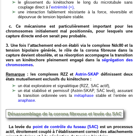
le glissement du kinétochore le long du microtubule sans
couplage direct à l’
extrémité (+)
,
une interaction faiblement résistante à la force, réversible et
dépourvue de tension bipolaire stable.
c. Ce mécanisme est particulièrement important pour les
chromosomes initialement mal positionnés, pour lesquels une
capture directe end-on serait peu probable.
3. Une fois l’attachement end-on établi via le complexe Ndc80 et la
tension bipolaire générée, le rôle de la corona fibreuse dans la
capture devient obsolète, et sa résorption accompagne la transition
vers un kinétochore pleinement engagé dans la
ségrégation des
chromosomes
.
Remarque
: les complexes RZZ et
Astrin-SKAP
définissent deux
états mutuellement exclusifs du kinétochore :
un état exploratoire et signalétique (RZZ, SAC actif),
un état stabilisé et permissif (Astrin-SKAP, SAC levé), assurant
la transition ordonnée vers la
métaphase
stable et l’entrée en
anaphase
.
Désassemblage de la corona fibreuse et levée du SAC
La levée du
point de contrôle du fuseau (SAC)
est un processus
actif, étroitement couplé à l’établissement correct des attachements