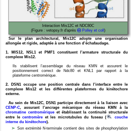
Interaction Mis12C et NDC80C
(Figure : vetopsy.fr d'après
Polley et coll
)
Sur le plan architectural, Mis12C adopte une organisation
allongée et rigide, adaptée à une fonction d’échafaudage.
1. MIS12, NSL1 et PMF1 constituent l’armature structurale du
complexe Mis12.
Ils stabilisent l’assemblage du réseau KMN et assurent le
positionnement correct de Ndc80 et KNL1 par rapport à la
plateforme centromérique.
2. DSN1 occupe une position centrale dans l’interface entre le
complexe Mis12 et les différentes plateformes du kinétochore
externe.
Au sein de Mis12C, DSN1 participe directement à la liaison avec
CENP-C
, assurant l’ancrage mécanique du réseau KMN à la
chromatine centromérique
et établissant la continuité structurale
entre le
centromère
et les microtubules du fuseau (
couche
interne du kinétochore
).
Son extrémité N-terminale contient des sites de phosphorylation