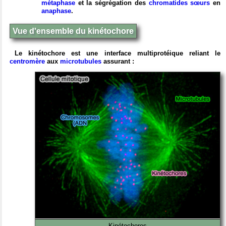
métaphase
et la ségrégation des
chromatides sœurs
en
anaphase
.
Vue d'ensemble du kinétochore
Le kinétochore est une interface multiprotéique reliant le
centromère
aux
microtubules
assurant :
Kinétochores