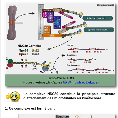
Complexe NDC80
(Figure : vetopsy.fr d'après
Wimbish et DeLuca
)
Le complexe NDC80
constitue la principale structure
d’attachement des microtubules au kinétochore.
1. Ce complexe est formé par :