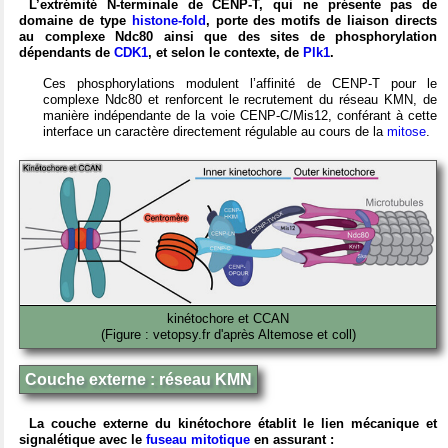
L’extrémité N-terminale de CENP-T, qui ne présente pas de
domaine de type
histone-fold
, porte des motifs de liaison directs
au complexe Ndc80 ainsi que des sites de phosphorylation
dépendants de
CDK1
, et selon le contexte, de
Plk1
.
Ces phosphorylations modulent l’affinité de CENP-T pour le
complexe Ndc80 et renforcent le recrutement du réseau KMN, de
manière indépendante de la voie CENP-C/Mis12, conférant à cette
interface un caractère directement régulable au cours de la
mitose
.
kinétochore et CCAN
(Figure : vetopsy.fr d'après Altemose et coll)
Couche externe : réseau KMN
La couche externe du kinétochore établit le lien mécanique et
signalétique avec le
fuseau mitotique
en assurant :