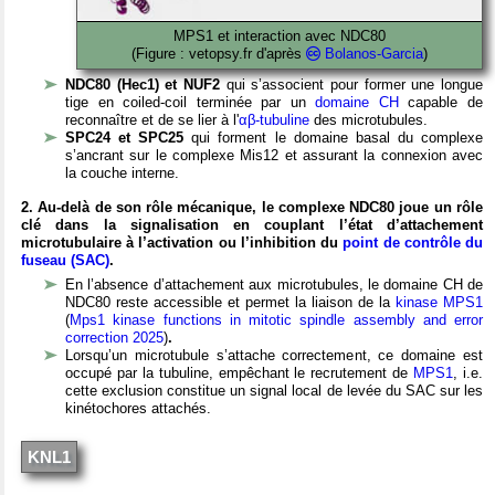
MPS1 et interaction avec NDC80
(Figure : vetopsy.fr d'après
Bolanos-Garcia
)
NDC80 (Hec1) et NUF2
qui s’associent pour former une longue
tige en coiled-coil terminée par un
domaine CH
capable de
reconnaître et de se lier à l'
αβ-tubuline
des microtubules.
SPC24 et SPC25
qui forment le domaine basal du complexe
s’ancrant sur le complexe Mis12 et assurant la connexion avec
la couche interne.
2. Au-delà de son rôle mécanique, le complexe NDC80 joue un rôle
clé dans la signalisation en couplant l’état d’attachement
microtubulaire à l’activation ou l’inhibition du
point de contrôle du
fuseau (SAC)
.
En l’absence d’attachement aux microtubules, le domaine CH de
NDC80 reste accessible et permet la liaison de la
kinase MPS1
(
Mps1 kinase functions in mitotic spindle assembly and error
correction 2025
)
.
Lorsqu’un microtubule s’attache correctement, ce domaine est
occupé par la tubuline, empêchant le recrutement de
MPS1
, i.e.
cette exclusion constitue un signal local de levée du SAC sur les
kinétochores attachés.
KNL1