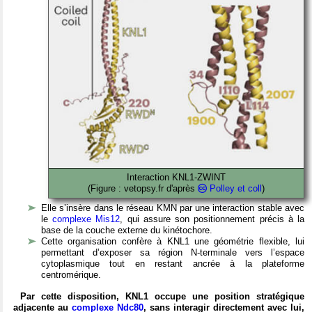
Interaction KNL1-ZWINT
(Figure : vetopsy.fr d'après
Polley et coll
)
Elle s’insère dans le réseau KMN par une interaction stable avec
le
complexe Mis12
, qui assure son positionnement précis à la
base de la couche externe du kinétochore.
Cette organisation confère à KNL1 une géométrie flexible, lui
permettant d’exposer sa région N-terminale vers l’espace
cytoplasmique tout en restant ancrée à la plateforme
centromérique.
Par cette disposition, KNL1 occupe une position stratégique
adjacente au
complexe Ndc80
, sans interagir directement avec lui,