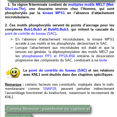
1. Sa région N-terminale contient de
multiples motifs MELT (Met-
Glu-Leu-Thr)
, une douzaine environ chez l’Homme, qui sont
phosphorylés par la
kinase MPS1
en l’absence d’attachement
microtubulaire.
2. Ces motifs phosphorylés servent de points d’ancrage pour les
complexes
Bub1:Bub3
et
BubR1:Bub3
, qui initient la cascade du
point de contrôle du fuseau (SAC)
.
En l’absence d’attachement microtubulaire, la kinase MPS1
accède à ces motifs et les phosphoryle, déclenchant le SAC.
Lorsque l’attachement aux microtubules est établi et que la
tension est générée, la déphosphorylation des motifs MELT par
les
phosphatases PP1 et PP2A-B56
entraîne la dissociation
progressive des composants du SAC, conduisant à sa
levée
.
Le
point de contrôle du fuseau (SAC)
et ses relations
avec KNL1 sont étudiés dans des chapitres spécifiques.
Remarque
:
certains facteurs non constitutifs, impliqués dans le trafic
membranaire comme
SNAP29,
peuvent perturber indirectement
l’assemblage fonctionnel du kinétochore, notamment le recrutement de
KNL1.
Corona fibreuse : plateforme de capture et