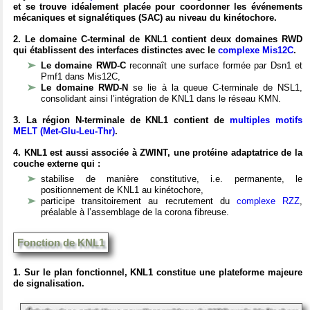
et se trouve idéalement placée pour coordonner les événements
mécaniques et signalétiques (SAC) au niveau du kinétochore.
2. Le domaine C-terminal de KNL1 contient deux domaines RWD
qui établissent des interfaces distinctes avec le
complexe Mis12C
.
Le domaine RWD-C
reconnaît une surface formée par Dsn1 et
Pmf1 dans Mis12C,
Le domaine RWD-N
se lie à la queue C-terminale de NSL1,
consolidant ainsi l’intégration de KNL1 dans le réseau KMN.
3.
La région N-terminale de KNL1 contient de
multiples motifs
MELT (Met-Glu-Leu-Thr)
.
4. KNL1 est aussi associée à ZWINT, une protéine adaptatrice de la
couche externe qui :
stabilise de manière constitutive, i.e. permanente, le
positionnement de KNL1 au kinétochore,
participe transitoirement au recrutement du
complexe RZZ
,
préalable à l’assemblage de la corona fibreuse.
Fonction de KNL1
1. Sur le plan fonctionnel, KNL1 constitue une plateforme majeure
de signalisation.