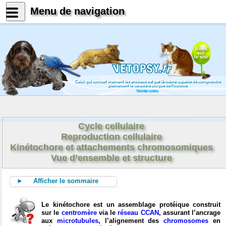
Menu de navigation
News
sur
le site
Celui qui connait vraiment les animaux est par là même capable de comprendre
pleinement le caractère unique de l'homme
Konrad Lorenz
Cycle cellulaire
Reproduction cellulaire
Kinétochore et attachements chromosomiques
Vue d’ensemble et structure
► Afficher le sommaire
Le kinétochore est un assemblage protéique construit
sur le
centromère
via le
réseau CCAN
, assurant l’ancrage
aux
microtubules
, l’alignement des
chromosomes
en