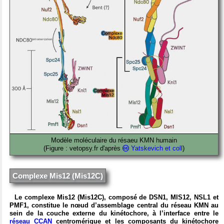
Modèle moléculaire du résaeu KMN humain
(Figure : vetopsy.fr d'après
Yatskevich et coll
)
Complexe Mis12 (Mis12C)
Le complexe Mis12 (Mis12C), composé de DSN1, MIS12, NSL1 et
PMF1, constitue le nœud d’assemblage central du réseau KMN au
sein de la couche externe du kinétochore, à l’interface entre le
réseau CCAN
centromérique et les composants du kinétochore