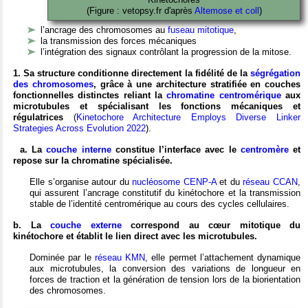
(Figure : vetopsy.fr d'après
Altemose et coll
)
l’ancrage des chromosomes au
fuseau mitotique
,
la transmission des forces mécaniques
l’intégration des signaux contrôlant la progression de la mitose.
1. Sa structure conditionne directement la fidélité de la
ségrégation
des chromosomes
, grâce à une architecture stratifiée en couches
fonctionnelles distinctes reliant la
chromatine centromérique
aux
microtubules et spécialisant les fonctions mécaniques et
régulatrices
(
Kinetochore Architecture Employs Diverse Linker
Strategies Across Evolution 2022
).
a. La
couche interne
constitue l’interface avec le
centromère
et
repose sur la chromatine spécialisée.
Elle s’organise autour du
nucléosome CENP-A
et du
réseau CCAN
,
qui assurent l’ancrage constitutif du kinétochore et la transmission
stable de l’identité centromérique au cours des cycles cellulaires.
b. La
couche externe
correspond au cœur mitotique du
kinétochore et établit le lien direct avec les microtubules.
Dominée par le
réseau KMN
, elle permet l’attachement dynamique
aux microtubules, la conversion des variations de longueur en
forces de traction et la génération de tension lors de la biorientation
des chromosomes.