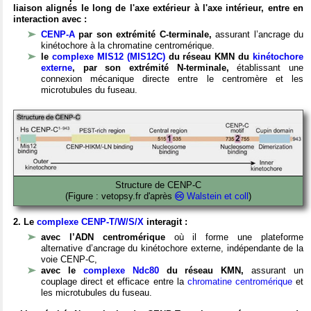
liaison alignés le long de l'axe extérieur à l'axe intérieur, entre en
interaction avec :
CENP-A
par son extrémité C-terminale,
assurant l’ancrage du
kinétochore à la chromatine centromérique.
le
complexe MIS12 (MIS12C)
du réseau KMN du
kinétochore
externe
, par son extrémité N-terminale,
établissant une
connexion mécanique directe entre le centromère et les
microtubules du fuseau.
Structure de CENP-C
(Figure : vetopsy.fr d'après
Walstein et coll
)
2. Le
complexe CENP-T/W/S/X
interagit :
avec l’ADN centromérique
où il forme une plateforme
alternative d’ancrage du kinétochore externe, indépendante de la
voie CENP-C,
avec le
complexe Ndc80
du réseau KMN,
assurant un
couplage direct et efficace entre la
chromatine centromérique
et
les microtubules du fuseau.