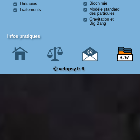
Biochimie
Thérapies
Modèle standard
Traitements
des particules
Gravitation et
Big Bang
Infos pratiques
vetopsy.fr 6