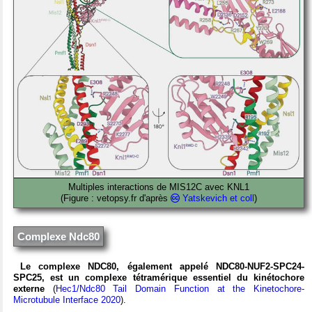
Multiples interactions de MIS12C avec KNL1
(Figure : vetopsy.fr d'après
Yatskevich et coll
)
Complexe Ndc80
Le complexe NDC80, également appelé NDC80-NUF2-SPC24-
SPC25, est un complexe tétramérique essentiel du kinétochore
externe
(
Hec1/Ndc80 Tail Domain Function at the Kinetochore-
Microtubule Interface 2020
).