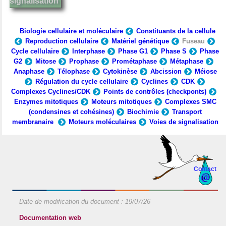
signalisation
Biologie cellulaire et moléculaire
Constituants de la cellule
Reproduction cellulaire
Matériel génétique
Fuseau
Cycle cellulaire
Interphase
Phase G1
Phase S
Phase
G2
Mitose
Prophase
Prométaphase
Métaphase
Anaphase
Télophase
Cytokinèse
Abcission
Méiose
Régulation du cycle cellulaire
Cyclines
CDK
Complexes Cyclines/CDK
Points de contrôles (checkponts)
Enzymes mitotiques
Moteurs mitotiques
Complexes SMC
(condensines et cohésines)
Biochimie
Transport
membranaire
Moteurs moléculaires
Voies de signalisation
Contact
Date de modification du document :
19/07/26
Documentation web