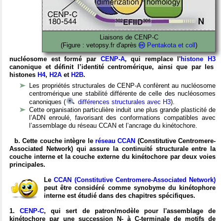
Liaisons de CENP-C
(Figure : vetopsy.fr d'après
Pentakota et coll
)
nucléosome est formé par
CENP-A
, qui remplace
l'
histone H3
canonique et définit l’identité centromérique, ainsi que par les
histones
H4
,
H2A
et
H2B
.
Les propriétés structurales de CENP-A confèrent au nucléosome
centromérique une stabilité différente de celle des nucléosomes
canoniques (
différences structurales avec H3
).
Cette organisation particulière induit une plus grande plasticité de
l’ADN enroulé, favorisant des conformations compatibles avec
l’assemblage du réseau CCAN et l’ancrage du kinétochore.
b. Cette couche intègre le
réseau CCAN
(Constitutive Centromere-
Associated Network) qui assure la continuité structurale entre la
couche interne et la couche externe du kinétochore par deux voies
principales.
Le
CCAN
(Constitutive Centromere-Associated Network)
peut être considéré comme synobyme du kinétophore
interne est étudié dans des chapitres spécifiques.
1.
CENP-C
, qui sert de patron/modèle pour l'assemblage de
kinétochore par une succession N- à C-terminale de motifs de