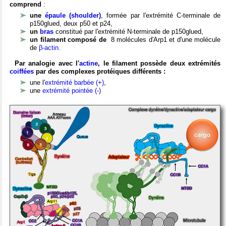
comprend
:
une
épaule (shoulder)
, formée par l'extrémité C-terminale de
p150glued, deux p50 et p24,
un
bras
constitué par l'extrémité N-terminale de p150glued,
un filament composé de
8 molécules d'Arp1 et d'une molécule
de
β-actin.
Par analogie avec l'
actine
, le filament possède deux extrémités
coiffées
par des complexes protéiques différents :
une l'
extrémité barbée (+)
,
une
extrémité pointée (-)