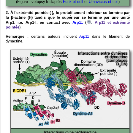
(Figure : vetopsy.fr d'après
Funk et coll
et
Urnavicius et coll
)
2. À l'extrémité pointée (-), le protofilament inférieur se termine par
la β-actine (H) tandis que le supérieur se termine par une unité
Arp1, i.e. Arp1-I, en contact avec
Arp11
(
Arp11 et extrémité
pointée
)
.
Remarque
:
certains auteurs incluent
Arp11
dans le filament de
dynactine.
Interactions dynéine/dynactine