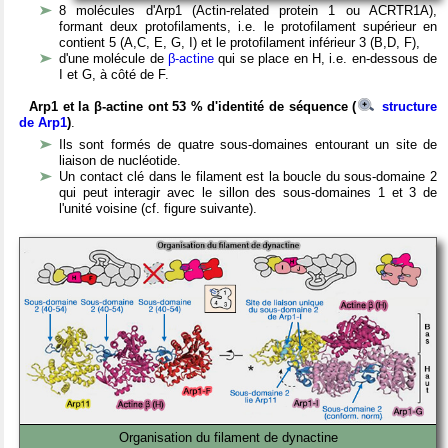
8 molécules d'Arp1 (Actin-related protein 1 ou ACRTR1A),
formant deux protofilaments, i.e. le protofilament supérieur en
contient 5 (A,C, E, G, I) et le protofilament inférieur 3 (B,D, F),
d'une molécule de
β-actine
qui se place en H, i.e. en-dessous de
I et G, à côté de F.
Arp1 et la β-actine ont 53 % d'identité de séquence (
structure
de Arp1
)
.
Ils sont formés de quatre sous-domaines entourant un site de
liaison de nucléotide.
Un contact clé dans le filament est la boucle du sous-domaine 2
qui peut interagir avec le sillon des sous-domaines 1 et 3 de
l'unité voisine (cf. figure suivante).
Organisation du filament de dynactine