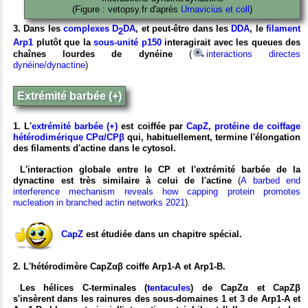
(Figure : vetopsy.fr d'après
Urnavicius et coll
)
3. Dans les
complexes D
DA
, et peut-être dans les
DDA
, le
filament
2
Arp1
plutôt que la
sous-unité p150
interagirait avec les queues des
chaînes lourdes de dynéine
(
interactions directes
dynéine/dynactine
)
Extrémité barbée (+)
1. L'
extrémité barbée (+)
est coiffée par
CapZ
,
protéine de coiffage
hétérodimérique CPα/CPβ
qui, habituellement, termine l'élongation
des filaments d'actine dans le cytosol.
L'interaction globale entre le CP et l'extrémité barbée de la
dynactine est très similaire à celui de l'actine
(
A barbed end
interference mechanism reveals how capping protein promotes
nucleation in branched actin networks 2021
).
CapZ
est étudiée dans un chapitre spécial.
2. L'hétérodimère CapZαβ coiffe Arp1-A et Arp1-B.
Les hélices C-terminales (
tentacules
) de CapZα et CapZβ
s'insèrent dans les rainures des sous-domaines 1 et 3 de Arp1-A et