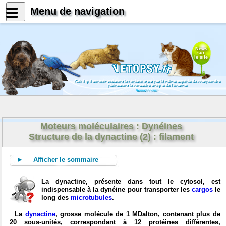
Menu de navigation
News
sur
le site
Celui qui connait vraiment les animaux est par là même capable de comprendre
pleinement le caractère unique de l'homme
Konrad Lorenz
Moteurs moléculaires : Dynéines
Structure de la dynactine (2) : filament
► Afficher le sommaire
La dynactine, présente dans tout le cytosol, est
indispensable à la dynéine pour transporter les
cargos
le
long des
microtubules
.
La
dynactine
, grosse molécule de 1 MDalton, contenant plus de
20 sous-unités, correspondant à 12 protéines différentes,