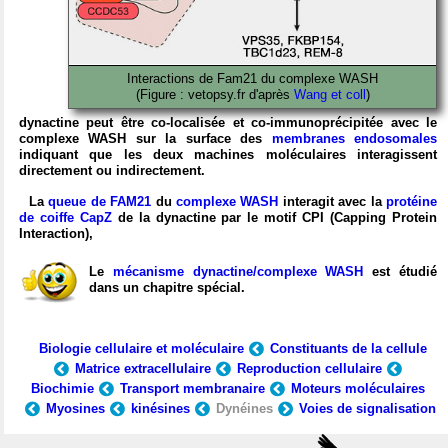
Interactions de Fam21 du complexe WASH
(Figure : vetopsy.fr d'après
Wang et coll
)
dynactine peut être co-localisée et co-immunoprécipitée avec le
complexe WASH sur la surface des
membranes endosomales
indiquant que les deux machines moléculaires interagissent
directement ou indirectement.
La
queue de FAM21
du
complexe WASH
interagit avec la
protéine
de coiffe CapZ
de la dynactine par le motif CPI (Capping Protein
Interaction),
Le
mécanisme dynactine/complexe WASH
est étudié
dans un chapitre spécial.
Biologie cellulaire et moléculaire
Constituants de la cellule
Matrice extracellulaire
Reproduction cellulaire
Biochimie
Transport membranaire
Moteurs moléculaires
Myosines
kinésines
Dynéines
Voies de signalisation