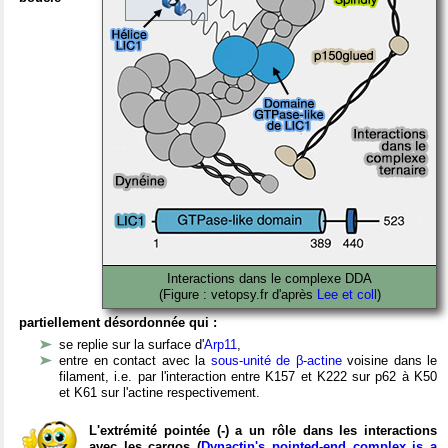
Interactions dans le complexe DDA
(Figure : vetopsy.fr d'après
Lee et coll
)
partiellement désordonnée qui :
se replie sur la surface d'
Arp11
,
entre en contact avec la
sous-unité de β-actine
voisine dans le
filament, i.e. par l'interaction entre K157 et K222 sur p62 à K50
et K61 sur l'actine respectivement.
L'extrémité pointée (-) a un rôle dans les interactions
avec les cargos (
Dynactin's pointed-end complex is a