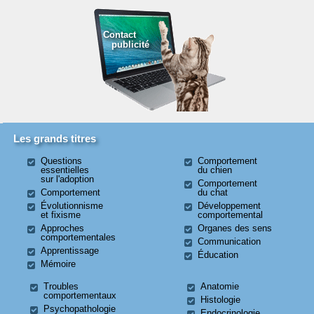
Contact
publicité
Les grands titres
Questions
Comportement
essentielles
du chien
sur l'adoption
Comportement
Comportement
du chat
Évolutionnisme
Développement
et fixisme
comportemental
Approches
Organes des sens
comportementales
Communication
Apprentissage
Éducation
Mémoire
Troubles
Anatomie
comportementaux
Histologie
Psychopathologie
Endocrinologie