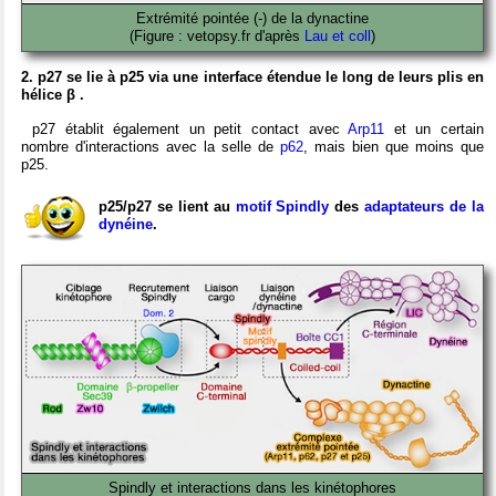
Extrémité pointée (-) de la dynactine
(Figure : vetopsy.fr d'après
Lau et coll
)
2. p27 se lie à p25 via une interface étendue le long de leurs plis en
hélice β .
p27 établit également un petit contact avec
Arp11
et un certain
nombre d'interactions avec la selle de
p62
, mais bien que moins que
p25.
p25/p27 se lient au
motif Spindly
des
adaptateurs de la
dynéine
.
Spindly et interactions dans les kinétophores