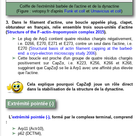
Coiffe de l'extrémité barbée de l'actine et de la dynactine
(Figure : vetopsy.fr d'après
Funk et coll
et
Urnavicius et coll
)
3. Dans le filament d'actine, une boucle appelée plug, clapet,
obturateur en français, relie ensemble trois sous-unités d'actine
(
Structure of the F–actin–tropomyosin complex 2015
).
Le plug de Arp1 contient quatre résidus chargés négativement,
i.e. D266, E270, E271 et E273, contre un seul dans l'actine, i.e.
E270 (
Structural basis of actin filament capping at the barbed-
end: a cryo-electron microscopy study 2006
).
Cette boucle est proche d'un groupe de quatre résidus chargés
positivement sur CapZα, i.e. K223, K256, K266 et K268,
suggérant que CapZαβ se lie à Arp1 avec une affinité plus élevée
que l'actine.
Cela explique pourquoi CapZαβ joue un rôle direct
dans la stabilisation de la structure de la dynactine.
Extrémité pointée (-)
L'
extrémité pointée (-),
formé par le complexe terminal, comprend
:
Arp11 (Actr10),
p62 (DCTN4),