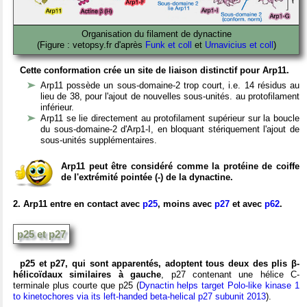
Organisation du filament de dynactine
(Figure : vetopsy.fr d'après
Funk et coll
et
Urnavicius et coll
)
Cette conformation crée un site de liaison distinctif pour Arp11.
Arp11 possède un sous-domaine-2 trop court, i.e. 14 résidus au
lieu de 38, pour l'ajout de nouvelles sous-unités. au protofilament
inférieur.
Arp11 se lie directement au protofilament supérieur sur la boucle
du
sous-domaine-2 d'Arp1-I, en bloquant stériquement
l'ajout de
sous-unités supplémentaires.
Arp11 peut être considéré comme la protéine de coiffe
de l'extrémité pointée (-) de la dynactine.
2. Arp11 entre en contact avec
p25
, moins avec
p27
et avec
p62
.
p25 et p27
p25 et p27, qui sont apparentés, adoptent tous deux des plis β-
hélicoïdaux similaires à gauche
, p27 contenant une hélice C-
terminale plus courte que p25 (
Dynactin helps target Polo-like kinase 1
to kinetochores via its left-handed beta-helical p27 subunit 2013
).