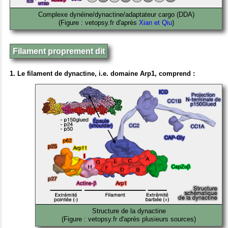
Complexe dynéine/dynactine/adaptateur cargo (DDA)
(Figure : vetopsy.fr d'après
Xian et Qiu
)
Filament proprement dit
1. Le filament de dynactine, i.e. domaine Arp1, comprend :
Structure de la dynactine
(Figure : vetopsy.fr d'après plusieurs sources
)