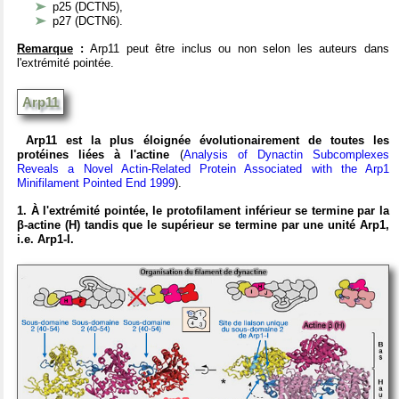
p25 (DCTN5),
p27 (DCTN6).
Remarque
:
Arp11 peut être inclus ou non selon les auteurs dans
l'extrémité pointée.
Arp11
Arp11 est la plus éloignée évolutionairement de toutes les
protéines liées à l'actine
(
Analysis of Dynactin Subcomplexes
Reveals a Novel Actin-Related Protein Associated with the Arp1
Minifilament Pointed End 1999
).
1. À l'extrémité pointée, le protofilament inférieur se termine par la
β-actine (H) tandis que le supérieur se termine par une unité Arp1,
i.e. Arp1-I.