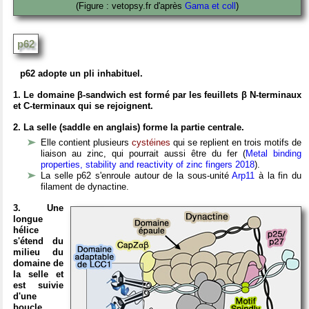
(Figure : vetopsy.fr d'après
Gama et coll
)
p62
p62 adopte un pli inhabituel.
1. Le domaine β-sandwich est formé par les feuillets β N-terminaux
et C-terminaux qui se rejoignent.
2. La selle (saddle en anglais) forme la partie centrale.
Elle contient plusieurs
cystéines
qui se replient en trois motifs de
liaison au zinc, qui pourrait aussi être du fer (
Metal binding
properties, stability and reactivity of zinc fingers 2018
).
La selle p62 s'enroule autour de la sous-unité
Arp11
à la fin du
filament de dynactine.
3. Une
longue
hélice
s'étend du
milieu du
domaine de
la selle et
est suivie
d'une
boucle