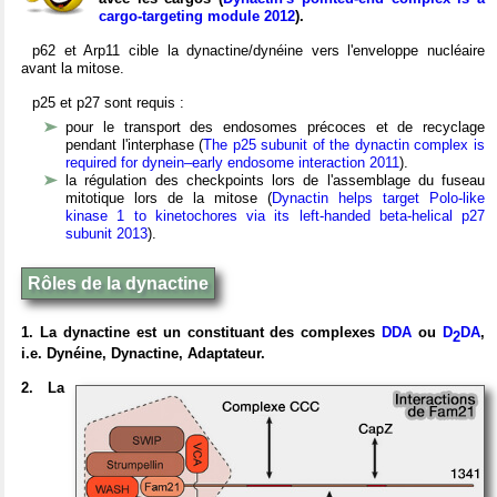
cargo-targeting module 2012
).
p62 et Arp11 cible la dynactine/dynéine vers l'enveloppe nucléaire
avant la mitose.
p25 et p27 sont requis :
pour le transport des endosomes précoces et de recyclage
pendant l'interphase (
The p25 subunit of the dynactin complex is
required for dynein–early endosome interaction 2011
).
la régulation des checkpoints lors de l'assemblage du fuseau
mitotique lors de la mitose (
Dynactin helps target Polo-like
kinase 1 to kinetochores via its left-handed beta-helical p27
subunit 2013
).
Rôles de la dynactine
1. La dynactine est un constituant des complexes
DDA
ou
D
DA
,
2
i.e. Dynéine, Dynactine, Adaptateur.
2. La