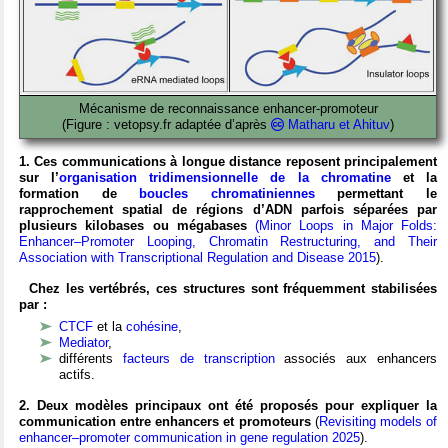
Mécanisme de reconnaissance enhancer-promoteur
(Figure : vetopsy.fr adaptée d’après
Matharu et Ahituv
)
1. Ces communications à longue distance reposent principalement
sur l’
organisation tridimensionnelle de la chromatine
et la
formation de
boucles chromatiniennes
permettant le
rapprochement spatial de régions d’ADN parfois séparées par
plusieurs kilobases ou mégabases
(Minor Loops in Major Folds:
Enhancer–Promoter Looping, Chromatin Restructuring, and Their
Association with Transcriptional Regulation and Disease 2015
).
Chez les vertébrés, ces structures sont fréquemment stabilisées
par :
CTCF
et la
cohésine
,
Mediator
,
différents
facteurs de transcription
associés aux enhancers
actifs.
2. Deux modèles principaux ont été proposés pour expliquer la
communication entre enhancers et promoteurs
(
Revisiting models of
enhancer–promoter communication in gene regulation 2025
).