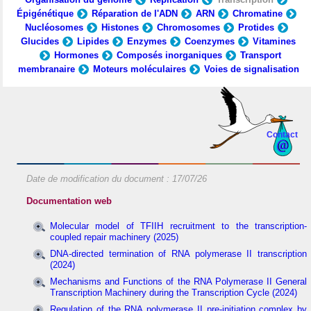
Épigénétique
Réparation de l'ADN
ARN
Chromatine
Nucléosomes
Histones
Chromosomes
Protides
Glucides
Lipides
Enzymes
Coenzymes
Vitamines
Hormones
Composés inorganiques
Transport
membranaire
Moteurs moléculaires
Voies de signalisation
Contact
Date de modification du document :
17/07/26
Documentation web
Molecular model of TFIIH recruitment to the transcription-
coupled repair machinery (2025)
DNA-directed termination of RNA polymerase II transcription
(2024)
Mechanisms and Functions of the RNA Polymerase II General
Transcription Machinery during the Transcription Cycle (2024)
Regulation of the RNA polymerase II pre-initiation complex by