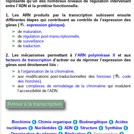
représente qu’un des nombreux niveaux de régulation intervenant
entre l’ADN et la protéine fonctionnelle.
1. Les ARN produits par la transcription subissent ensuite
différentes étapes qui contribuent au contrôle de l’expression des
gènes (
expression génique
).
de
maturation
,
de
régulation post-transcriptionnelle
,
de
surveillance
de
traduction
.
2. Les mécanismes permettant à l’
ARN polymérase II
et aux
facteurs de transcription
d’activer ou de réprimer l’expression des
gènes sont étroitement liés :
à l’
organisation de la chromatine
,
aux modifications post-traductionnelles des
histones
(
code
des histones
),
aux
complexes de remodelage de la chromatine
qui modulent
l’accessibilité de l’ADN.
Retour à la transcription
Biochimie
Chimie organique
Bioénergétique
Acides
nucléiques
Nucléotides
ADN
Structure
Synthèse
Organisation du génome
Réplication
Transcription