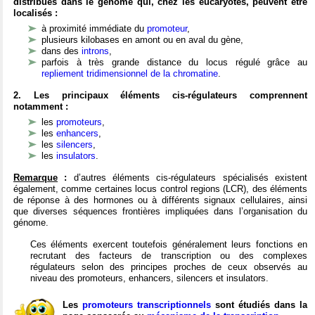
distribués dans le génome qui, chez les eucaryotes, peuvent être
localisés :
à proximité immédiate du
promoteur
,
plusieurs kilobases en amont ou en aval du gène,
dans des
introns
,
parfois à très grande distance du locus régulé grâce au
repliement tridimensionnel de la chromatine
.
2. Les principaux éléments cis-régulateurs comprennent
notamment :
les
promoteurs
,
les
enhancers
,
les
silencers
,
les
insulators
.
Remarque
:
d’autres éléments cis-régulateurs spécialisés existent
également, comme certaines locus control regions (LCR), des éléments
de réponse à des hormones ou à différents signaux cellulaires, ainsi
que diverses séquences frontières impliquées dans l’organisation du
génome.
Ces éléments exercent toutefois généralement leurs fonctions en
recrutant des facteurs de transcription ou des complexes
régulateurs selon des principes proches de ceux observés au
niveau des promoteurs, enhancers, silencers et insulators.
Les
promoteurs transcriptionnels
sont étudiés dans
la