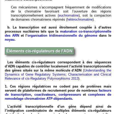
Ces mécanismes s’accompagnent fréquemment de modifications
de la chromatine favorisant soit l’ouverture des régions
transcriptionnellement actives (
euchromatine
), soit la compaction
de domaines chromatiniens réprimés (
hétérochromatine
).
b. La transcription est aussi étroitement couplée à d’autres
processus nucléaires tels que la
maturation co-transcriptionnelle
des ARN
et l’
organisation tridimensionnelle du génome
dans le
noyau
.
Éléments cis-régulateurs de l'ADN
Les éléments cis-régulateurs correspondent à des séquences
d’ADN capables de contrôler localement l’activité transcriptionnelle
des gènes situés sur la même molécule d’ADN
(
Understanding the
Dynamics of Gene Regulatory Systems; Characterisation and Clinical
Relevance of cis-Regulatory Polymorphisms 2013
).
1. Ces régions régulatrices ne codent pas de protéines mais
servent de plateformes de recrutement pour de nombreux
facteurs
de transcription
,
coactivateurs
,
corépresseurs
et
complexes de
remodelage chromatinien ATP-dépendants
.
L’activité transcriptionnelle d’un gène dépend ainsi de
l’intégration combinatoire de multiples éléments cis-régulateurs