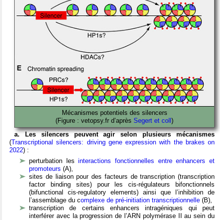
Mécanismes potentiels des silencers
(Figure : vetopsy.fr d’après
Segert et coll
)
a. Les silencers peuvent agir selon plusieurs mécanismes
(
Transcriptional silencers: driving gene expression with the brakes on
2022
) :
perturbation les
interactions fonctionnelles entre enhancers et
promoteurs
(A),
sites de liaison pour des facteurs de transcription (transcription
factor binding sites) pour les cis-régulateurs bifonctionnels
(bifunctional cis-regulatory elements) ainsi que l’inhibition de
l’assemblage du c
omplexe de pré-initiation transcriptionnelle
(B),
transcription de certains enhancers intragéniques qui peut
interférer avec la progression de l’ARN polymérase II au sein du