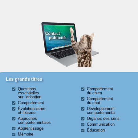
Contact
publicité
Les grands titres
Questions
Comportement
essentielles
du chien
sur l'adoption
Comportement
Comportement
du chat
Évolutionnisme
Développement
et fixisme
comportemental
Approches
Organes des sens
comportementales
Communication
Apprentissage
Éducation
Mémoire