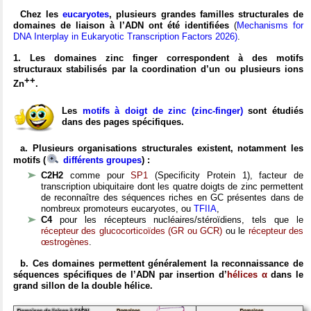
Chez les
eucaryotes
, plusieurs grandes familles structurales de
domaines de liaison à l’ADN ont été identifiées
(
Mechanisms for
DNA Interplay in Eukaryotic Transcription Factors 2026)
.
1. Les domaines zinc finger correspondent à des motifs
structuraux stabilisés par la coordination d’un ou plusieurs ions
++
Zn
.
Les
motifs à doigt de zinc (zinc-finger)
sont étudiés
dans des pages spécifiques.
a. Plusieurs organisations structurales existent, notamment les
motifs (
différents groupes
) :
C2H2
comme pour
SP1
(Specificity Protein 1), facteur de
transcription ubiquitaire dont les quatre doigts de zinc permettent
de reconnaître des séquences riches en GC présentes dans de
nombreux promoteurs eucaryotes, ou
TFIIA
,
C4
pour les récepteurs nucléaires/stéroïdiens, tels que le
récepteur des glucocorticoïdes (GR ou GCR)
ou le
récepteur des
œstrogènes
.
b. Ces domaines permettent généralement la reconnaissance de
séquences spécifiques de l’ADN par insertion d’
hélices α
dans le
grand sillon de la double hélice.