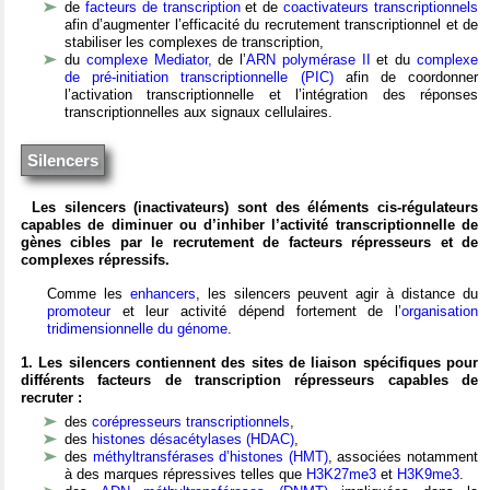
de
facteurs de transcription
et de
coactivateurs transcriptionnels
afin d’augmenter l’efficacité du recrutement transcriptionnel et de
stabiliser les complexes de transcription,
du
complexe Mediator,
de l’
ARN polymérase II
et du
complexe
de pré-initiation transcriptionnelle (PIC)
afin de coordonner
l’activation transcriptionnelle et l’intégration des réponses
transcriptionnelles aux signaux cellulaires.
Silencers
Les silencers (inactivateurs) sont des éléments cis-régulateurs
capables de diminuer ou d’inhiber l’activité transcriptionnelle de
gènes cibles par le recrutement de facteurs répresseurs et de
complexes répressifs.
Comme les
enhancers
, les silencers peuvent agir à distance du
promoteur
et leur activité dépend fortement de l’
organisation
tridimensionnelle du génome
.
1. Les silencers contiennent des sites de liaison spécifiques pour
différents facteurs de transcription répresseurs capables de
recruter :
des
corépresseurs transcriptionnels
,
des
histones désacétylases (HDAC)
,
des
méthyltransférases d’histones (HMT)
, associées notamment
à des marques répressives telles que
H3K27me3
et
H3K9me3
.