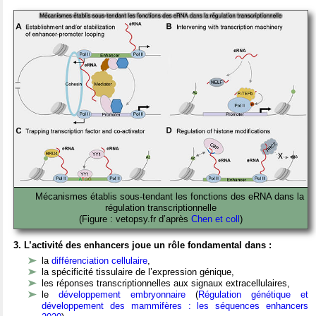
Mécanismes établis sous-tendant les fonctions des eRNA dans la
régulation transcriptionnelle
(Figure : vetopsy.fr d’après
Chen et coll
)
3. L’activité des enhancers joue un rôle fondamental dans :
la
différenciation cellulaire
,
la spécificité tissulaire de l’expression génique,
les réponses transcriptionnelles aux signaux extracellulaires,
le
développement embryonnaire
(
Régulation génétique et
développement des mammifères : les séquences enhancers