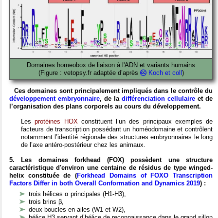
Domaines homeobox de liaison à l'ADN
et variants humains
(Figure : vetopsy.fr adaptée d’après
Koch et coll
)
Ces domaines sont principalement impliqués dans le contrôle du
développement embryonnaire
, de la
différenciation cellulaire
et de
l’organisation des plans corporels au cours du développement.
Les
protéines HOX
constituent l’un des principaux exemples de
facteurs de transcription possédant un homéodomaine et contrôlent
notamment l’identité régionale des structures embryonnaires le long
de l’axe antéro-postérieur chez les animaux.
5. Les domaines forkhead (FOX) possèdent une structure
caractéristique d'environ une centaine de résidus de type winged-
helix constituée de (
Forkhead Domains of FOXO Transcription
Factors Differ in both Overall Conformation and Dynamics 2019
) :
trois hélices α principales (H1-H3),
trois brins β,
deux boucles en ailes (W1 et W2),
hélice H3 servant d’hélice de reconnaissance dans le grand sillon