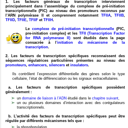
1. Les facteurs généraux de transcription interviennent
principalement dans l’assemblage du complexe de pré-initiation
transcriptionnelle (PIC) au niveau des promoteurs reconnus par
l’ARN polymérase II et comprennent notamment
TFIIA
,
TFIIB
,
TFIID
,
TFIIE
,
TFIIF
et
TFIIH
.
Le
complexe de pré-initiation transcriptionnelle
(PIC,
pre-initiation complex) et les
TFII (Transcription Factor
for RNA polymerase II)
sont étudiés dans la page
consacrée à l
'initiation du mécanisme de la
transcription
.
2. Les facteurs de transcription spécifiques reconnaissent des
séquences régulatrices particulières présentes au niveau des
promoteurs
,
enhancers
,
silencers
et
insulators
.
Ils contrôlent l’expression différentielle des gènes selon le type
cellulaire, l’état de différenciation ou les signaux extracellulaires.
a. Les facteurs de transcription spécifiques possèdent
généralement :
un
domaine de liaison à l’ADN
étudié dans le
chapitre suivant
,
un ou plusieurs domaines d’interaction avec des corégulateurs
transcriptionnels.
b. L’activité des facteurs de transcription spécifiques peut être
régulée par différents mécanismes tels que :
la phosphorylation,