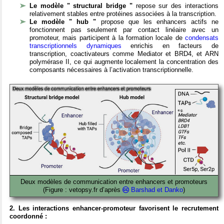
Le modèle " structural bridge "
repose sur des interactions
relativement stables entre protéines associées à la transcription.
Le modèle " hub "
propose que les enhancers actifs ne
fonctionnent pas seulement par contact linéaire avec un
promoteur, mais participent à la formation locale de
condensats
transcriptionnels dynamiques
enrichis en facteurs de
transcription, coactivateurs comme Mediator et BRD4, et ARN
polymérase II, ce qui augmente localement la concentration des
composants nécessaires à l’activation transcriptionnelle.
Deux modèles de communication entre enhancers et promoteurs
(Figure : vetopsy.fr d’après
Barshad et Danko
)
2. Les interactions enhancer-promoteur favorisent le recrutement
coordonné :