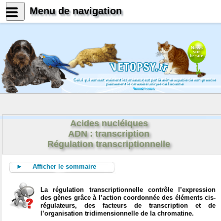
Menu de navigation
News
sur
le site
Celui qui connait vraiment les animaux est par là même capable de comprendre
pleinement le caractère unique de l'homme
Konrad Lorenz
Acides nucléiques
ADN : transcription
Régulation transcriptionnelle
► Afficher le sommaire
La régulation transcriptionnelle contrôle l’expression
des gènes grâce à l’action coordonnée des éléments cis-
régulateurs, des facteurs de transcription et de
l’organisation tridimensionnelle de la chromatine.