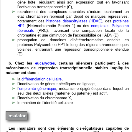
gène hôte, réduisant ainsi son expression tout en favorisant
l’activation transcriptionnelle (C),
recrutement des complexes capables d’induire localement un
état chromatinien répressif par dépôt de marques répressives,
notamment des
histones désacétylases (HDAC)
, des
protéines
HP1
(Heterochromatin Protein 1) ou des
complexes Polycomb
répressifs
(PRC), favorisant une compaction locale de la
chromatine et une diminution de l’accessibilité de l’ADN (D),
propagation de domaines d’hétérochromatine enrichis en
protéines Polycomb ou HP1 le long des régions chromosomiques
voisines, entraînant une répression transcriptionnelle étendue
(E).
b. Chez les
eucaryotes
, certains silencers participent à des
mécanismes de répression transcriptionnelle stables impliqués
notamment dans :
la
différenciation cellulaire
,
l’inactivation de gènes spécifiques de lignage,
l’
empreinte génomique
, mécanisme épigénétique dans lequel un
seul des deux allèles (maternel ou paternel) est actif,
l’inactivation du chromosome X,
le maintien de l’identité cellulaire.
Insulator
Les insulators sont des éléments cis-régulateurs capables de