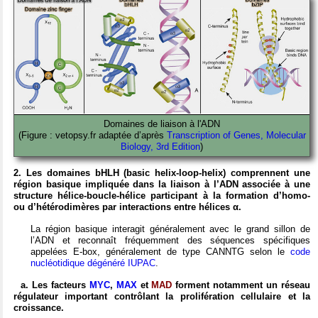
Domaines de liaison à l'ADN
(Figure : vetopsy.fr adaptée d’après
Transcription of Genes, Molecular
Biology, 3rd Edition
)
2. Les domaines bHLH (basic helix-loop-helix) comprennent une
région basique impliquée dans la liaison à l’ADN associée à une
structure hélice-boucle-hélice participant à la formation d’homo-
ou d’hétérodimères par interactions entre hélices α.
La région basique interagit généralement avec le grand sillon de
l’ADN et reconnaît fréquemment des séquences spécifiques
appelées E-box, généralement de type CANNTG selon le
code
nucléotidique dégénéré IUPAC
.
a. Les facteurs
MYC
,
MAX
et
MAD
forment notamment un réseau
régulateur important contrôlant la prolifération cellulaire et la
croissance.