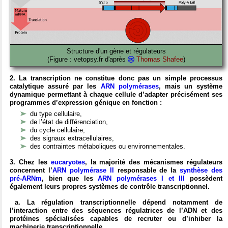
Structure d'un gène et régulateurs
(Figure : vetopsy.fr d'après
Thomas Shafee
)
2. La transcription ne constitue donc pas un simple processus
catalytique assuré par les
ARN polymérases
, mais un système
dynamique permettant à chaque cellule d’adapter précisément ses
programmes d’expression génique en fonction :
du type cellulaire,
de l’état de différenciation,
du cycle cellulaire,
des signaux extracellulaires,
des contraintes métaboliques ou environnementales.
3. Chez les
eucaryotes
, la majorité des mécanismes régulateurs
concernent l’
ARN polymérase II
responsable de la
synthèse des
pré-ARNm
, bien que les
ARN polymérases I et III
possèdent
également leurs propres systèmes de contrôle transcriptionnel.
a. La régulation transcriptionnelle dépend notamment de
l’interaction entre des séquences régulatrices de l’ADN et des
protéines spécialisées capables de recruter ou d’inhiber la
machinerie transcriptionnelle.