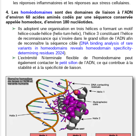
les réponses inflammatoires et les réponses aux stress cellulaires.
4. Les
homéodomaines
sont des domaines de liaison à l’ADN
d’environ 60 acides aminés codés par une séquence conservée
appelée homeobox, d'environ 180 nucléotides.
Ils adoptent une organisation en trois hélices α formant un motif
hélice-coude-hélice (helix-turn-helix), l’hélice 3 constituant l’hélice
de reconnaissance qui s’insère dans le grand sillon de l’ADN afin
de reconnaître la séquence cible (
DNA binding analysis of rare
variants in homeodomains reveals homeodomain specificity-
determining residues 2024
).
L’extrémité N-terminale flexible de l'homéodomaine peut
également contacter le
petit sillon
de l’ADN, ce qui contribue à la
stabilité et à la spécificité de liaison.