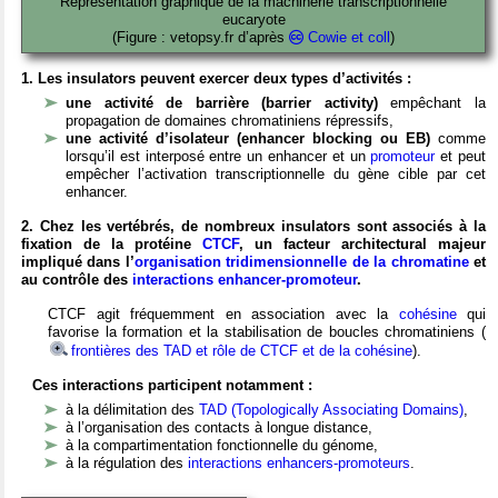
Représentation graphique de la machinerie transcriptionnelle
eucaryote
(Figure : vetopsy.fr d’après
Cowie et coll
)
1. Les insulators peuvent exercer deux types d’activités :
une activité de barrière (barrier activity)
empêchant la
propagation de domaines chromatiniens répressifs,
une activité d’isolateur (enhancer blocking ou EB)
comme
lorsqu’il est interposé entre un enhancer et un
promoteur
et peut
empêcher l’activation transcriptionnelle du gène cible par cet
enhancer.
2. Chez les vertébrés, de nombreux insulators sont associés à la
fixation de la protéine
CTCF
, un facteur architectural majeur
impliqué dans l’
organisation tridimensionnelle de la chromatine
et
au contrôle des
interactions enhancer-promoteur
.
CTCF agit fréquemment en association avec la
cohésine
qui
favorise la formation et la stabilisation de boucles chromatiniens (
frontières des TAD et rôle de CTCF et de la cohésine
).
Ces interactions participent notamment :
à la délimitation des
TAD (Topologically Associating Domains)
,
à l’organisation des contacts à longue distance,
à la compartimentation fonctionnelle du génome,
à la régulation des
interactions enhancers-promoteurs
.