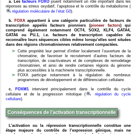
a. Les
facteurs FOXO
jouent notamment un rôle important dans les
réponses au stress oxydatif, l’apoptose et le contrôle du métabolisme (
régulation moléculaire de l’état G0
).
b.
FOXA
appartient à une catégorie particulière de facteurs de
transcription appelés facteurs pionniers (
pioneer factors
) qui
comprend également notamment OCT4, SOX2, KLF4, GATA4,
GATA6 ou PU.1
, i.e. facteurs de transcription capables de
reconnaître leurs séquences cibles même lorsqu’elles sont situées
dans des régions chromatiniennes relativement compactées.
Cette propriété leur permet d’initier localement l’ouverture de la
chromatine, de favoriser le recrutement d’autres facteurs de
transcription, de coactivateurs et de complexes de remodelage
chromatinien, et ainsi de rendre certaines régions du génome
plus accessibles à la machinerie transcriptionnelle.
FOXA participe notamment à la régulation de nombreux
programmes de développement et de différenciation cellulaire.
c.
FOXM1
intervient principalement dans le contrôle du cycle
cellulaire et de la progression mitotique (
régulation du cycle
celluliare
).
Conséquences de l’activation transcriptionnelle
L’activation ou la répression transcriptionnelle constitue une
étape majeure du contrôle de l’expression génique, mais ne