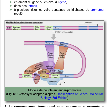
en amont du gène ou en aval du
gène
,
dans des
introns
,
à plusieurs dizaines voire centaines de kilobases du
promoteur
régulé.
Modèle de boucle enhancer-promoteur
(Figure : vetopsy.fr adaptée d’après
Transcription of Genes, Molecular
Biology, 3rd Edition
)
2. Le rapprochement fonctionnel entre enhancers et promoteurs