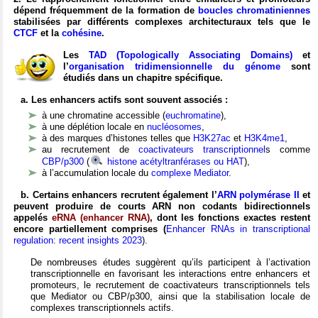
dépend fréquemment de la formation de
boucles chromatiniennes
stabilisées par différents complexes architecturaux tels que le
CTCF
et la
cohésine
.
Les
TAD (Topologically Associating Domains)
et
l’
organisation tridimensionnelle du génome
sont
étudiés dans un chapitre spécifique.
a. Les enhancers actifs sont souvent associés :
à une chromatine accessible (
euchromatine
),
à une déplétion locale en
nucléosomes
,
à des marques d’histones telles que
H3K27ac
et
H3K4me1
,
au recrutement de
coactivateurs transcriptionnel
s comme
CBP/p300
(
histone acétyltranférases ou HAT
),
à l’accumulation locale du
complexe Mediator
.
b. Certains enhancers recrutent également l’
ARN polymérase II
et
peuvent produire de courts ARN non codants bidirectionnels
appelés
eRNA (enhancer RNA)
, dont les fonctions exactes restent
encore partiellement comprises (
Enhancer RNAs in transcriptional
regulation: recent insights 2023
).
De nombreuses études suggèrent qu’ils participent à l’activation
transcriptionnelle en favorisant les interactions entre enhancers et
promoteurs, le recrutement de coactivateurs transcriptionnels tels
que Mediator ou CBP/p300, ainsi que la stabilisation locale de
complexes transcriptionnels actifs.