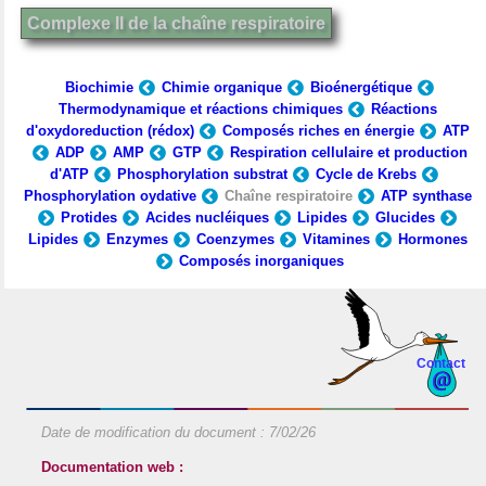
Complexe II de la chaîne respiratoire
Biochimie
Chimie organique
Bioénergétique
Thermodynamique et réactions chimiques
Réactions
d'oxydoreduction (rédox)
Composés riches en énergie
ATP
ADP
AMP
GTP
Respiration cellulaire et production
d'ATP
Phosphorylation substrat
Cycle de Krebs
Phosphorylation oydative
Chaîne respiratoire
ATP synthase
Protides
Acides nucléiques
Lipides
Glucides
Lipides
Enzymes
Coenzymes
Vitamines
Hormones
Composés inorganiques
Contact
Date de modification du document :
7/02/26
Documentation web :