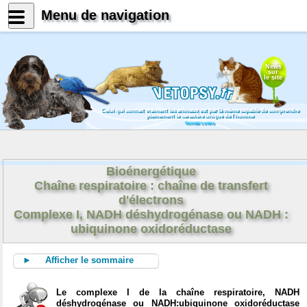
Menu de navigation
News
sur
le site
Celui qui connait vraiment les animaux est par là même capable de comprendre
pleinement le caractère unique de l'homme
Konrad Lorenz
Bioénergétique
Chaîne respiratoire : chaîne de transfert
d'électrons
Complexe I, NADH déshydrogénase ou NADH :
ubiquinone oxidoréductase
► Afficher le sommaire
Le complexe I de la chaîne respiratoire, NADH
déshydrogénase ou NADH:ubiquinone oxidoréductase