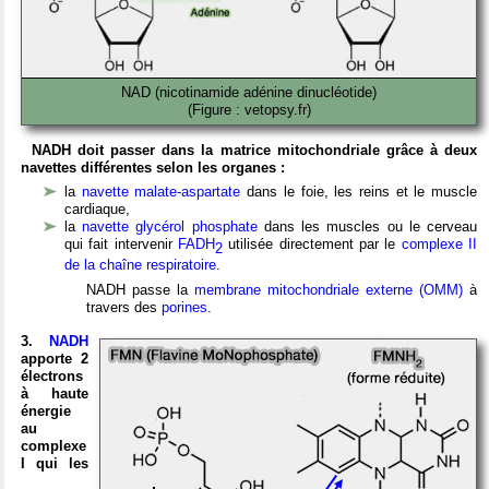
NAD (nicotinamide adénine dinucléotide)
(Figure : vetopsy.fr)
NADH doit passer dans la matrice mitochondriale grâce à deux
navettes différentes selon les organes :
la
navette malate-aspartate
dans le foie, les reins et le muscle
cardiaque,
la
navette glycérol phosphate
dans les muscles ou le cerveau
qui fait intervenir
FADH
utilisée directement par le
complexe II
2
de la chaîne respiratoire
.
NADH passe la
membrane mitochondriale externe (OMM)
à
travers des
porines
.
3.
NADH
apporte 2
électrons
à haute
énergie
au
complexe
I qui les