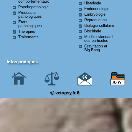
comportementaux
Histologie
Psychopathologie
Endocrinologie
Processus
Embryologie
pathologiques
Reproduction
États
Biologie cellulaire
pathologiques
Biochimie
Thérapies
Modèle standard
Traitements
des particules
Gravitation et
Big Bang
Infos pratiques
vetopsy.fr 6