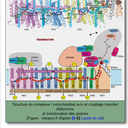
Structure du complexe I mitochondrial ovin et couplage transfert
d'électrons
et translocation des protons
(Figure : vetopsy.fr d'après
Laube et coll
)