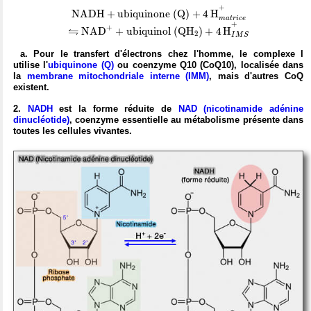
N
A
D
H
+
u
b
i
q
u
i
n
o
n
e
(
Q
)
+
4
H
X
m
a
t
r
i
c
e
+
+
N
A
D
H
+
u
b
i
q
u
i
n
o
n
e
(
Q
)
+
4
H
m
a
t
r
i
c
e
N
A
D
X
+
+
u
b
i
q
u
i
n
o
l
(
Q
H
X
2
)
+
4
H
X
I
M
S
+
+
⇋
+
⇋
N
A
D
+
u
b
i
q
u
i
n
o
l
(
Q
H
)
+
4
H
2
I
M
S
a. Pour le transfert d'électrons chez l'homme, le complexe I
utilise l'
ubiquinone (Q)
ou coenzyme Q10 (CoQ10),
localisée dans
la
membrane mitochondriale interne (IMM)
,
mais d'autres CoQ
existent.
2.
NADH
est la forme réduite de
NAD
(nicotinamide adénine
dinucléotide)
, coenzyme essentielle au métabolisme présente dans
toutes les cellules vivantes.