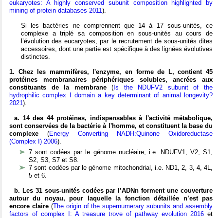
eukaryotes: A highly conserved subunit composition highlighted by
mining of protein databases 2011
).
Si les bactéries ne comprennent que 14 à 17 sous-unités, ce
complexe a triplé sa composition en sous-unités au cours de
l’évolution des eucaryotes, par le recrutement de sous-unités dites
accessoires, dont une partie est spécifique à des lignées évolutives
distinctes.
1. Chez les mammifères, l'enzyme, en forme de L, contient 45
protéines membranaires périphériques solubles, ancrées aux
constituants de la membrane
(
Is the NDUFV2 subunit of the
hydrophilic complex I domain a key determinant of animal longevity?
2021
).
a. 14 des 44 protéines, indispensables à l'activité métabolique,
sont conservées de la bactérie à l'homme, et constituent la base du
complexe
(
Energy Converting NADH:Quinone Oxidoreductase
(Complex I) 2006
).
7 sont codées par le génome nucléaire, i.e. NDUFV1, V2, S1,
S2, S3, S7 et S8.
7 sont codées par le génome mitochondrial, i.e. ND1, 2, 3, 4, 4L,
5 et 6.
b. Les 31 sous-unités codées par l’ADNn forment une couverture
autour du noyau, pour laquelle la fonction détaillée n’est pas
encore claire
(
The origin of the supernumerary subunits and assembly
factors of complex I: A treasure trove of pathway evolution 2016
et