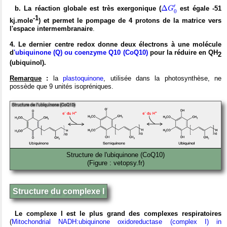
Δ
G
0
′
′
Δ
b. La réaction globale est très exergonique (
est égale
-51
G
0
-1
kj.mole
) et permet le pompage de 4 protons de la matrice vers
l'espace intermembranaire
.
4. Le dernier centre redox donne deux électrons à une molécule
d
'ubiquinone (Q) ou coenzyme Q10 (CoQ10)
pour la réduire en QH
2
(ubiquinol).
Remarque
:
la
plastoquinone
, utilisée dans la photosynthèse, ne
possède que 9 unités isopréniques.
Structure de l'ubiquinone (CoQ10)
(Figure : vetopsy.fr)
Structure du complexe I
Le complexe I est le plus grand des complexes respiratoires
(
Mitochondrial NADH:ubiquinone oxidoreductase (complex I) in