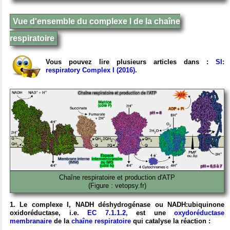
Vue d'ensemble du complexe I de la chaîne
respiratoire
Vous pouvez lire plusieurs articles dans :
SI:
respiratory Complex I (2016)
.
Chaîne respiratoire et production d'ATP
(Figure : vetopsy.fr)
1. Le complexe I, NADH déshydrogénase ou NADH:ubiquinone
oxidoréductase, i.e.
EC 7.1.1.2,
est
une
oxydoréductase
membranaire
de la
chaîne respiratoire
qui catalyse la réaction :