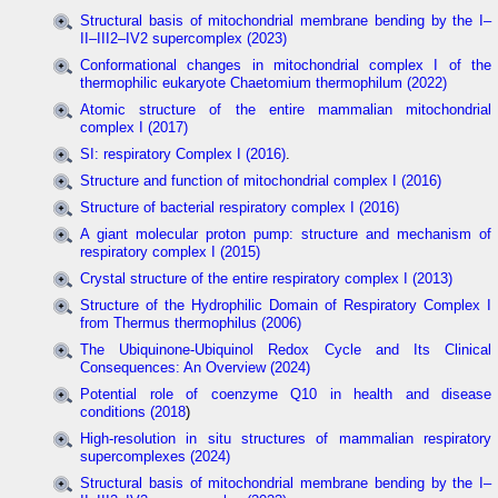
Structural basis of mitochondrial membrane bending by the I–
II–III2–IV2 supercomplex (2023)
Conformational changes in mitochondrial complex I of the
thermophilic eukaryote Chaetomium thermophilum (2022)
Atomic structure of the entire mammalian mitochondrial
complex I (2017)
SI: respiratory Complex I (2016)
.
Structure and function of mitochondrial complex I (2016)
Structure of bacterial respiratory complex I (2016)
A giant molecular proton pump: structure and mechanism of
respiratory complex I (2015)
Crystal structure of the entire respiratory complex I (2013)
Structure of the Hydrophilic Domain of Respiratory Complex I
from Thermus thermophilus (2006)
The Ubiquinone-Ubiquinol Redox Cycle and Its Clinical
Consequences: An Overview (2024)
Potential role of coenzyme Q10 in health and disease
conditions (2018
)
High-resolution in situ structures of mammalian respiratory
supercomplexes (2024)
Structural basis of mitochondrial membrane bending by the I–