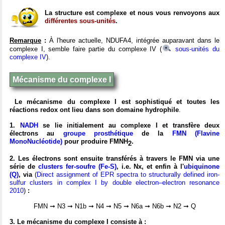
La structure est complexe et nous vous renvoyons aux
différentes sous-unités
.
Remarque
:
À l'heure actuelle, NDUFA4, intégrée auparavant dans le
complexe I, semble faire partie du complexe IV (
sous-unités du
complexe IV
).
Mécanisme du complexe I
Le mécanisme du complexe I est sophistiqué et toutes les
réactions redox ont lieu dans son domaine hydrophile
.
1.
NADH
se lie initialement au complexe I et transfère deux
électrons au
groupe prosthétique
de la
FMN (Flavine
MonoNucléotide)
pour produire FMNH
.
2
2. Les électrons sont ensuite transférés à travers le FMN via une
série de
clusters fer-soufre (Fe-S)
, i.e. Nx, et enfin à l'
ubiquinone
(Q)
, via
(
Direct assignment of EPR spectra to structurally defined iron-
sulfur clusters in complex I by double electron–electron resonance
2010
)
:
FMN ➞ N3 ➞ N1b ➞ N4 ➞ N5 ➞ N6a ➞ N6b ➞ N2 ➞ Q
3. Le mécanisme du complexe I consiste à :