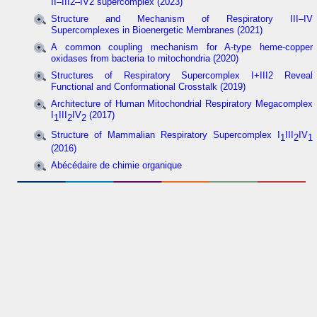
II–III2–IV2 supercomplex (2023)
Structure and Mechanism of Respiratory III–IV
Supercomplexes in Bioenergetic Membranes (2021)
A common coupling mechanism for A-type heme-copper
oxidases from bacteria to mitochondria (2020)
Structures of Respiratory Supercomplex I+III2 Reveal
Functional and Conformational Crosstalk (2019)
Architecture of Human Mitochondrial Respiratory Megacomplex
I
III
IV
(2017)
1
2
2
Structure of Mammalian Respiratory Supercomplex I
III
IV
1
2
1
(2016)
Abécédaire de chimie organique