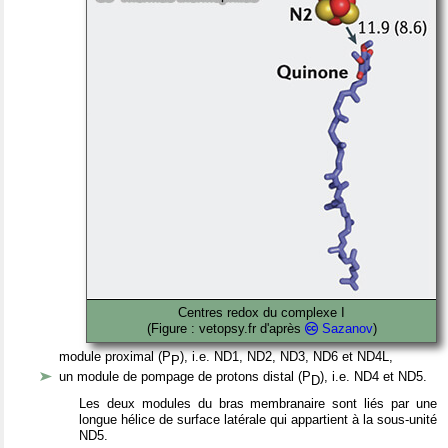
Centres redox du complexe I
(Figure : vetopsy.fr d'après
Sazanov
)
module proximal (P
), i.e. ND1, ND2, ND3, ND6 et ND4L,
P
un module de pompage de protons distal (P
), i.e. ND4 et ND5.
D
Les deux modules du bras membranaire sont liés par une
longue hélice de surface latérale qui appartient à la sous-unité
ND5.