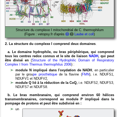
Structure du complexe I mitochondrial de C. thermophilum
(Figure : vetopsy.fr d'après
Laube et coll
)
2. La structure du complexe I comprend deux domaines
.
a. Le domaine hydrophile, ou bras périphérique, qui comprend
tous les centres redox connus et le site de liaison
NADH
, qui peut
être divisé en
(
Structure of the Hydrophilic Domain of Respiratory
Complex I from Thermus thermophilus 2006
) :
module N impliqué dans l'oxydation de NADH
, en particulier
par le grou
pe prosthétique
de la flavine (
FMN
), i.e. NDUFS1,
NDUFV1 et NDUFV2,
module Q lié à la réduction de la CoQ,
i.e. NDUFS2, NDUFS3,
NDUFS7 et NDUFS8.
b. Le bras membranaire, qui comprend environ 60 hélices
transmembranaires, correspond au module P impliqué dans le
pompage de protons et peut être subdivisé en :
un