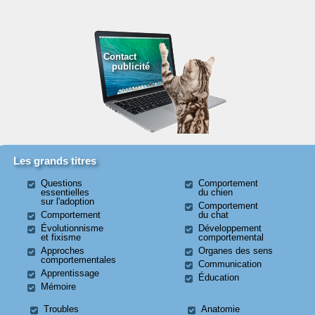
Contact
publicité
Les grands titres
Questions
Comportement
essentielles
du chien
sur l'adoption
Comportement
Comportement
du chat
Évolutionnisme
Développement
et fixisme
comportemental
Approches
Organes des sens
comportementales
Communication
Apprentissage
Éducation
Mémoire
Troubles
Anatomie