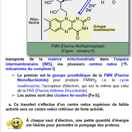
FMN (Flavine MoNophosphate)
(Figure : vetopsy.fr)
transporte de la
matrice mitochondriale
dans l'
espace
intermembranaire (IMS)
, via plusieurs
centres redox
(
mécanisme du complexe I
)
.
Le premier est le
groupe prosthétique
de la
FMN (Flavine
MonoNucléotide)
pour produire FMNH
, i.e. le
cycle
2
isoalloxazine
, l'accepteur d'électron, qui est le même que celui
de la
FAD (Flavine Adénine Dinucléotide)
.
Les autres sont des
clusters fer-soufre
[Fe-S].
a. Ce transfert s'effectue d'un centre redox supérieur de faible
activité vers un centre redox inférieur de forte activité.
À chaque saut d'électron, une petite quantité d'énergie
est libérée pour permettre le pompage des protons.