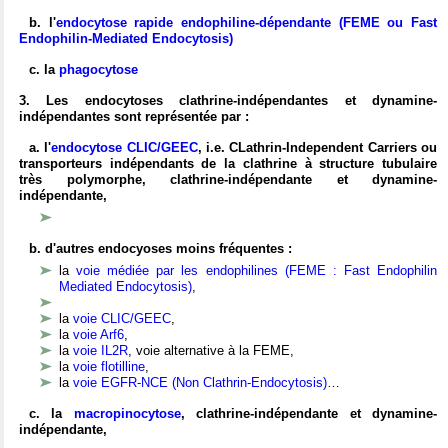
b. l'
endocytose rapide endophiline-dépendante (FEME ou Fast
Endophilin-Mediated Endocytosis)
c. la
phagocytose
3. Les endocytoses clathrine-indépendantes et dynamine-
indépendantes sont représentée par :
a. l'
endocytose CLIC/GEEC
, i.e.
CLathrin-Independent Carriers ou
transporteurs indépendants de la clathrine à structure tubulaire
très polymorphe,
clathrine-indépendante et dynamine-
indépendante,
b. d'autres endocyoses moins fréquentes :
la
voie médiée par les endophilines (FEME : Fast Endophilin
Mediated Endocytosis)
,
la
voie CLIC/GEEC
,
la
voie Arf6
,
la
voie IL2R
, voie alternative à la FEME,
la
voie flotilline
,
la
voie EGFR-NCE (Non Clathrin-Endocytosis)
…
c. la
macropinocytose
,
clathrine-indépendante et dynamine-
indépendante,