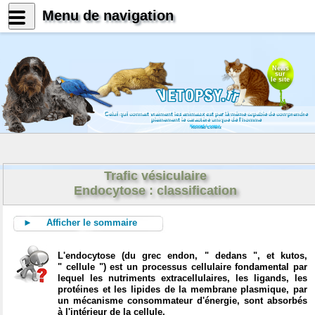
Menu de navigation
News
sur
le site
Celui qui connait vraiment les animaux est par là même capable de comprendre
pleinement le caractère unique de l'homme
Konrad Lorenz
Trafic vésiculaire
Endocytose : classification
► Afficher le sommaire
L'endocytose (du grec endon, " dedans ", et kutos,
" cellule ") est un processus cellulaire fondamental par
lequel les nutriments extracellulaires, les ligands, les
protéines et les lipides de la membrane plasmique, par
un mécanisme consommateur d'énergie, sont absorbés
à l'intérieur de la cellule.