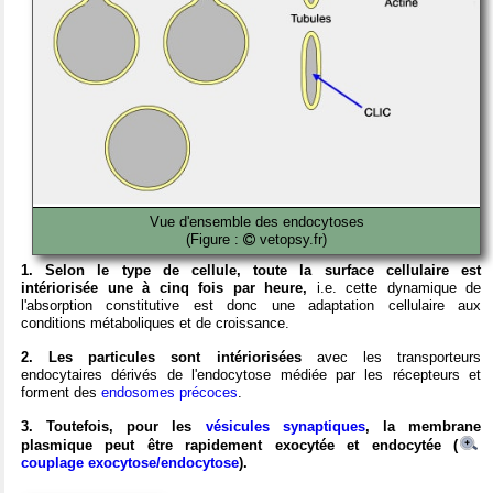
Vue d'ensemble des endocytoses
(Figure :
vetopsy.fr)
1. Selon le type de cellule, toute la surface cellulaire est
intériorisée une à cinq fois par heure,
i.e. cette dynamique de
l'absorption constitutive est donc une adaptation cellulaire aux
conditions métaboliques et de croissance.
2. Les particules sont intériorisées
avec les transporteurs
endocytaires dérivés de l'endocytose médiée par les récepteurs et
forment des
endosomes précoces
.
3. Toutefois, pour les
vésicules synaptiques
, la membrane
plasmique peut être rapidement exocytée et endocytée (
couplage exocytose/endocytose
).