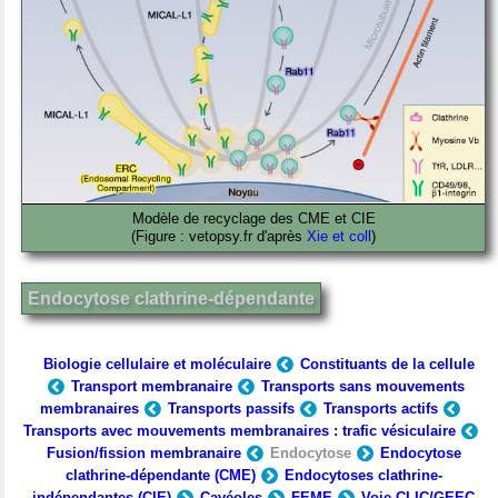
Modèle de recyclage des CME et CIE
(Figure : vetopsy.fr d'après
Xie et coll
)
Endocytose clathrine-dépendante
Biologie cellulaire et moléculaire
Constituants de la cellule
Transport membranaire
Transports sans mouvements
membranaires
Transports passifs
Transports actifs
Transports avec mouvements membranaires : trafic vésiculaire
Fusion/fission membranaire
Endocytose
Endocytose
clathrine-dépendante (CME)
Endocytoses clathrine-
indépendantes (CIE)
Cavéoles
FEME
Voie CLIC/GEEC