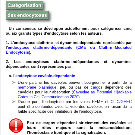
Catégorisation
des endocytoses
Un consensus se développe actuellement pour catégoriser cinq
ou six grands types d'endocytose selon les auteurs.
1. L'endocytose clathrine- et dynamine-dépendante représentée par
l'
endocytose clathrine-dépendante (CME ou Clathrin-Mediated
Endocytosis).
2. Les endocytoses clathrine-indépendantes et dynamine-
dépendantes sont représentées par :
a. l'
endocytose cavéole-dépendante
D'une part, si les cavéoles peuvent bourgeonner à partir de la
membrane plasmique
, peu ou pas de
cargos
dépendent des
cavéoles pour leur absorption (
Caveolae as Potential Hijackable
Gates in Cell Communication 2020)
.
D'autre part, l'endocytose par les voies FEME et
CLIC/GEEC
peut être confondue avec la voie des cavéoles en raison de la
faible spécificité des inhibiteurs de l'endocytose.
Peu de cargos dépendent strictement des cavéoles et
leurs rôles majeurs
sont la mécanodétection,
l'homéostasie lipidique et la signalisation.