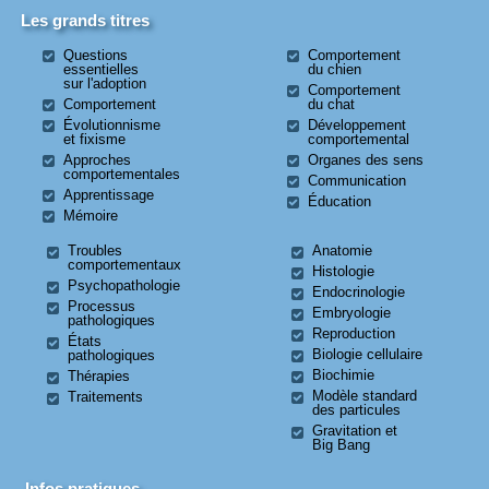
Les grands titres
Questions
Comportement
essentielles
du chien
sur l'adoption
Comportement
Comportement
du chat
Évolutionnisme
Développement
et fixisme
comportemental
Approches
Organes des sens
comportementales
Communication
Apprentissage
Éducation
Mémoire
Troubles
Anatomie
comportementaux
Histologie
Psychopathologie
Endocrinologie
Processus
Embryologie
pathologiques
Reproduction
États
Biologie cellulaire
pathologiques
Biochimie
Thérapies
Modèle standard
Traitements
des particules
Gravitation et
Big Bang
Infos pratiques