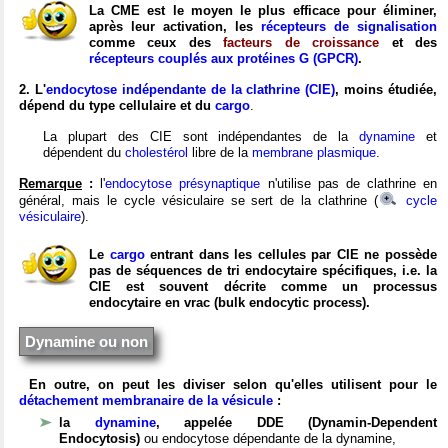
La CME est le moyen le plus efficace pour éliminer,
après leur activation, les
récepteurs de signalisation
comme ceux des
facteurs de croissance
et des
récepteurs couplés aux protéines G (GPCR)
.
2. L'
endocytose indépendante de la clathrine (CIE)
, moins étudiée,
dépend du type cellulaire et du
cargo
.
La plupart des CIE sont indépendantes de la
dynamine
et
dépendent du
cholestérol
libre de la
membrane plasmique
.
Remarque
:
l'
endocytose présynaptique
n'utilise pas de clathrine en
général, mais le cycle vésiculaire se sert de la clathrine (
cycle
vésiculaire
).
Le
cargo
entrant dans les cellules par CIE ne possède
pas de séquences de tri endocytaire spécifiques, i.e. la
CIE est souvent décrite comme un processus
endocytaire en vrac (bulk endocytic process).
Dynamine ou non
En outre, on peut les diviser selon qu'elles utilisent pour le
détachement membranaire de la vésicule
:
la
dynamine
, appelée DDE (Dynamin-Dependent
Endocytosis)
ou endocytose dépendante de la dynamine,