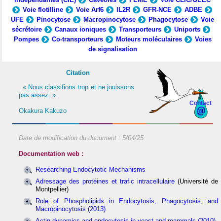
Voie flotilline
Voie Arf6
IL2R
GFR-NCE
ADBE
UFE
Pinocytose
Macropinocytose
Phagocytose
Voie
sécrétoire
Canaux ioniques
Transporteurs
Uniports
Pompes
Co-transporteurs
Moteurs moléculaires
Voies
de signalisation
Citation
« Nous classifions trop et ne jouissons
pas assez. »
Contact
Okakura Kakuzo
Date de modification du document :
5/04/25
Documentation web :
Researching Endocytotic Mechanisms
Adressage des protéines et trafic intracellulaire
(Université de
Montpellier)
Role of Phospholipids in Endocytosis, Phagocytosis, and
Macropinocytosis (2013)
Actin dynamics and endocytosis in yeast and mammals (2010)