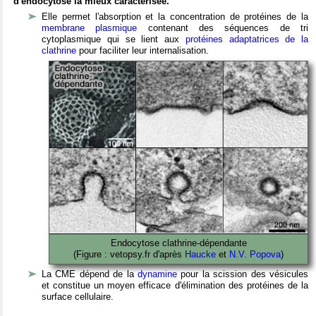
d'endocytose la mieux caractérisée.
Elle permet l'absorption et la concentration de protéines de la
membrane plasmique
contenant des séquences de tri
cytoplasmique qui se lient aux
protéines adaptatrices de la
clathrine
pour faciliter leur internalisation.
Endocytose clathrine-dépendante
(Figure : vetopsy.fr d'après
Haucke
et
N.V. Popova
)
La CME dépend de la
dynamine
pour la scission des vésicules
et constitue un moyen efficace d'élimination des protéines de la
surface cellulaire.