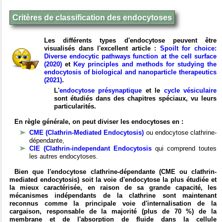
Critères de classification des endocytoses
Les différents types d'endocytose peuvent être
visualisés dans l'excellent article :
Spoilt for choice:
Diverse endocytic pathways function at the cell surface
(2020)
et
Key principles and methods for studying the
endocytosis of biological and nanoparticle therapeutics
(2021)
.
L'
endocytose présynaptique
et le
cycle vésiculaire
sont étudiés dans des chapitres spéciaux, vu leurs
particularités.
En règle générale, on peut diviser les endocytoses en :
CME (Clathrin-Mediated Endocytosis)
ou endocytose clathrine-
dépendante,
CIE (Clathrin-independant Endocytosis
qui comprend toutes
les autres endocytoses.
Bien que l'endocytose clathrine-dépendante (CME ou clathrin-
mediated endocytosis) soit la voie d'endocytose la plus étudiée et
la mieux caractérisée, en raison de sa grande capacité, les
mécanismes indépendants de la clathrine sont maintenant
reconnus comme la principale voie d'internalisation de la
cargaison, responsable de la majorité (plus de 70 %) de la
membrane et de l'absorption de fluide dans la cellule