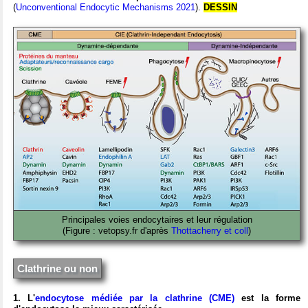
(
Unconventional Endocytic Mechanisms 2021
).
DESSIN
Principales voies endocytaires et leur régulation
(Figure : vetopsy.fr d'après
Thottacherry et coll
)
Clathrine ou non
1. L'
endocytose médiée par la clathrine (CME)
est la forme