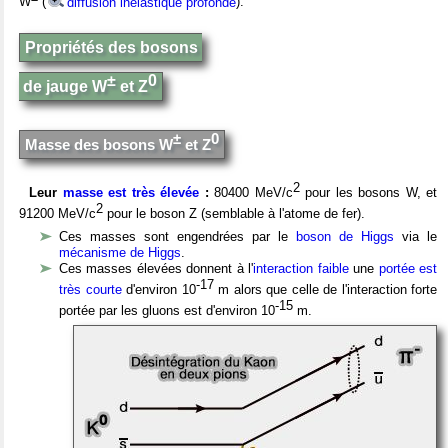
W
(
diffusion inélastique profonde
).
Propriétés des bosons
±
0
de jauge W
et Z
±
0
Masse des bosons W
et Z
2
Leur
masse est très élevée
:
80400 MeV/c
pour les bosons W, et
2
91200 MeV/c
pour le boson Z (semblable à l'atome de fer).
Ces masses sont engendrées par le
boson de Higgs
via le
mécanisme de Higgs
.
Ces masses élevées donnent à l'
interaction faible
une
portée est
-17
très courte
d'environ 10
m alors que celle de l'interaction forte
-15
portée par les gluons est d'environ 10
m.