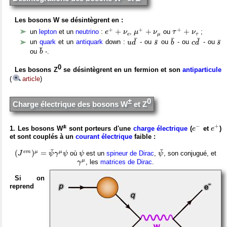
Les bosons W se désintègrent en :
e
+
+
ν
e
μ
+
+
ν
μ
τ
+
+
ν
τ
+
+
+
+
+
+
un
lepton
et un
neutrino
:
,
ou
;
e
ν
μ
ν
τ
ν
e
μ
τ
u
d
¯
b
¯
c
d
¯
s
¯
s
¯
¯
¯
¯
¯
¯
un
quark
et un
antiquark
down :
- ou
ou
- ou
- ou
u
d
s
b
c
d
s
b
¯
¯
ou
-.
b
0
Les bosons Z
se désintègrent en un fermion et son
antiparticule
(
article
)
±
0
Charge électrique des bosons W
et Z
e
−
e
+
±
−
+
1. Les bosons W
sont porteurs d'une
charge électrique
(
et
)
e
e
et sont couplés à un
courant électrique
faible :
(
J
e
m
)
μ
=
ψ
¯
γ
μ
ψ
ψ
¯
ψ
¯
¯
(
)
=
e
m
μ
μ
où
est un
spineur de Dirac
,
, son conjugué, et
J
ψ
γ
ψ
ψ
ψ
γ
μ
μ
, les
matrices de Dirac
.
γ
Si on
reprend