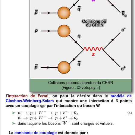
Collisions proton/antiproton du CERN
(Figure :
vetopsy.fr)
l'
interaction de Fermi
, on peut la décrire dans le
modèle de
Glashow-Weinberg-Salam
qui
montre une interaction à 3 points
g
W
avec un couplage
par l'interaction du boson W.
g
W
n
→
p
+
W
−
→
p
+
e
−
+
ν
¯
e
−
−
→
+
→
+
+
¯
ou
n
p
W
p
e
ν
e
n
→
p
+
W
+
→
p
+
e
+
+
ν
e
+
+
→
+
→
+
+
n
p
W
p
e
ν
e
W
±
±
dans laquelle les bosons
sont chargés et virtuels.
W
La
constante de couplage
est donnée par :