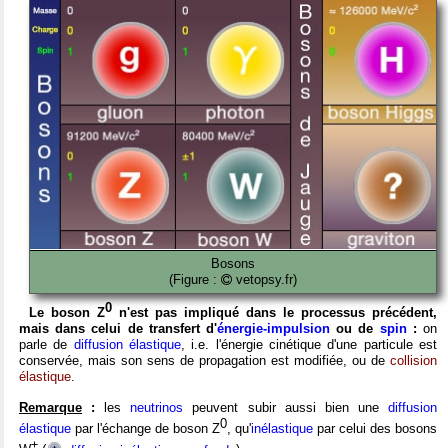
Bosons
(Figure :
vetopsy.fr)
0
Le boson Z
n'est pas impliqué dans le processus précédent,
mais dans celui de transfert d'
énergie-impulsion
ou de
spin
:
on
parle de
diffusion élastique
, i.e. l'énergie cinétique d'une particule est
conservée, mais son sens de propagation est modifiée, ou de
collision
élastique
.
Remarque
:
les
neutrinos
peuvent subir aussi bien une
diffusion
0
élastique
par l'échange de boson Z
, qu'
inélastique
par celui des bosons
±