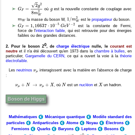
G
F
=
2
g
2
8
m
W
2
2
√
2
g
g
=
où
est la nouvelle constante de couplage avec
G
g
F
2
8
m
W
1
/
m
W
2
2
m
W
1
/
la masse du boson W,
est le
propagateur
du boson.
m
m
W
W
G
F
=
1
,
16637
⋅
10
−
5
G
e
V
−
2
−
5
−
2
=
1
,
16637
⋅
10
est la constante de Fermi,
G
G
e
V
F
force de l'
interaction faible
, qui est retrouvée pour des énergies
faibles ou des grandes distances.
0
2. Pour le boson Z
, de
charge électrique
nulle, le
courant est
neutre
et il n'a été découvert qu'en 1973 dans la
chambre à bulles
, en
particulier,
Gargamelle du CERN,
ce qui a ouvert la voie à la
théorie
électrofaible
.
ν
μ
Les
neutrinos
interagissent avec la matière en l'absence de charge
ν
μ
:
ν
μ
+
N
→
ν
μ
+
X
N
X
+
→
+
, où
est un
nucléon
et
un hadron.
ν
N
ν
X
N
X
μ
μ
Boson de Higgs
Mathématiques
Mécanique quantique
Modèle standard des
particules
Antiparticules
Atome
Noyau
Électrons
Fermions
Quarks
Baryons
Leptons
Bosons
±
0