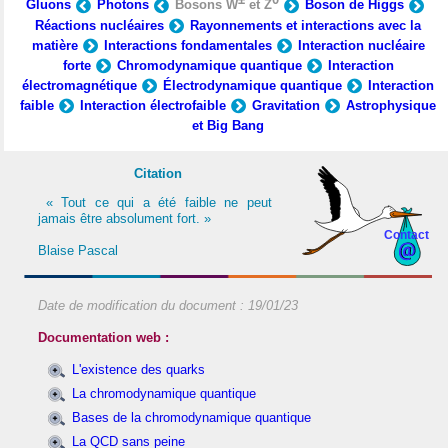
Gluons
Photons
Bosons W
et Z
Boson de Higgs
Réactions nucléaires
Rayonnements et interactions avec la
matière
Interactions fondamentales
Interaction nucléaire
forte
Chromodynamique quantique
Interaction
électromagnétique
Électrodynamique quantique
Interaction
faible
Interaction électrofaible
Gravitation
Astrophysique
et Big Bang
Citation
« Tout ce qui a été faible ne peut
jamais être absolument fort. »
Contact
Blaise Pascal
Date de modification du document :
19/01/23
Documentation web :
L'existence des quarks
La chromodynamique quantique
Bases de la chromodynamique quantique
La QCD sans peine