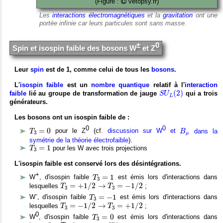
(Figure :
vetopsy.fr)
Les
interactions électromagnétiques
et la
gravitation
ont une
portée infinie car leurs particules sont sans masse.
±
0
Spin et isospin faible des bosons W
et Z
Leur
spin
est de 1, comme celui de tous les
bosons
.
L'
isospin faible
est un
nombre quantique
relatif à l'
interaction
S
U
L
(
2
)
(
2
)
faible
lié au groupe de transformation de jauge
qui a trois
S
U
L
générateurs.
Les bosons ont un isospin faible de :
T
3
=
0
B
μ
0
0
=
0
pour le Z
(cf.
discussion sur W
et
dans la
T
B
3
μ
symétrie de la théorie électrofaible
).
T
3
=
1
=
1
pour les W avec trois projections
T
3
L'isospin faible est conservé lors des désintégrations.
T
3
=
1
+
=
1
W
, d'isospin faible
est émis lors d'interactions dans
T
3
T
3
=
+
1
/
2
→
T
3
=
−
1
/
2
=
+
1
/
2
→
=
−
1
/
2
lesquelles
;
T
T
3
3
T
3
=
−
1
-
=
−
1
W
, d'isospin faible
est émis lors d'interactions dans
T
3
T
3
=
−
1
/
2
→
T
3
=
+
1
/
2
=
−
1
/
2
→
=
+
1
/
2
lesquelles
;
T
T
3
3
T
3
=
0
0
=
0
W
, d'isospin faible
est émis lors d'interactions dans
T
3
T
3