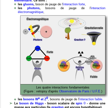
élémentaire
. Ce sont :
les
gluons
,
boson de jauge de l
'interaction forte
,
les
photons
,
bosons de jauge de l'
interaction
électromagnétique
,
Les quatre interactions fondamentales
(Figure : vetopsy d'après
Observatoire de Paris / U.F.E.
)
±
0
les
bosons W
et Z
, bosons de jauge de l'
interaction faible
.
0
0
Le
boson de Higgs
- boson scalaire de
spin
- donne une
masse aux particules (le
graviton
est encore hypothétique).