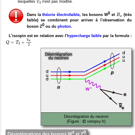
lesquelles
n'est pas modifié.
T
3
B
μ
0
Dans la
théorie électrofaible
, les bosons W
et
(très
B
μ
faible) se combinent pour arriver à l'observation du
0
boson Z
ou du
photon
.
L'isospin est en relation avec l'
hypercharge faible
par la formule :
Q
=
T
3
+
Y
W
2
Y
=
+
W
Q
T
3
2
Désintégration du neutron
(Figure :
vetopsy.fr)
±
0
Désintégrations des bosons W
et Z