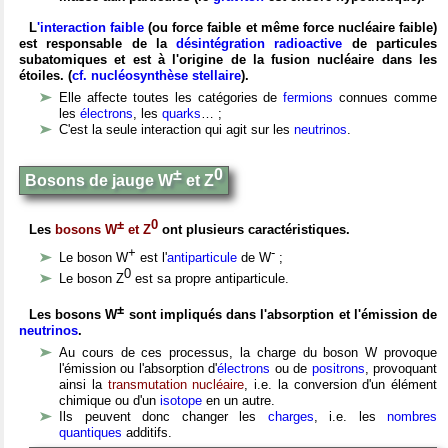
L
'interaction faible
(ou force faible et même force nucléaire faible)
est responsable de la
désintégration radioactive
de particules
subatomiques et est à l'origine de la fusion nucléaire dans les
étoiles. (
cf. nucléosynthèse stellaire
).
Elle affecte toutes les catégories de
fermions
connues comme
les
électrons
, les
quarks
… ;
C'est la seule interaction qui agit sur les
neutrinos
.
±
0
Bosons de jauge W
et Z
±
0
Les
bosons W
et Z
ont plusieurs caractéristiques.
+
-
Le boson W
est l'
antiparticule
de W
;
0
Le boson Z
est sa propre antiparticule.
±
Les bosons W
sont impliqués dans l'absorption et l'émission de
neutrinos
.
Au cours de ces processus, la charge du boson W provoque
l'émission ou l'absorption d'
électrons
ou de
positrons
, provoquant
ainsi la
transmutation nucléaire
, i.e. la conversion d'un élément
chimique ou d'un
isotope
en un autre.
Ils peuvent donc changer les
charges
, i.e. les
nombres
quantiques
additifs.