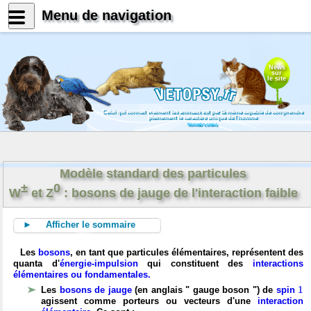
Menu de navigation
News
sur
le site
Celui qui connait vraiment les animaux est par là même capable de comprendre
pleinement le caractère unique de l'homme
Konrad Lorenz
Modèle standard des particules
±
0
W
et Z
: bosons de jauge de l'interaction faible
► Afficher le sommaire
Les
bosons
, en tant que particules élémentaires, représentent des
quanta d'
énergie-impulsion
qui constituent des
interactions
élémentaires ou fondamentales.
1
1
Les
bosons de jauge
(en anglais " gauge boson ") de
spin
agissent comme porteurs ou vecteurs d'une
interaction