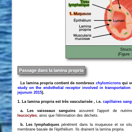
Structu
(Figure 
Passage dans la lamina propria
La lamina propria contient de nombreux
chylomicrons
qui v
study on the endothelial receptor involved in transportation 
jejunum 2015
).
1. La lamina propria est très vascularisée , i.e.
capillaires san
a. Les vaisseaux sanguins
assurent l'apport de nutrim
leucocytes
, ainsi que l'élimination des déchets.
b. Les lymphatiques
pénètrent dans la muqueuse et se situ
membrane basale de l'épithélium. Ils drainent la lamina propria.