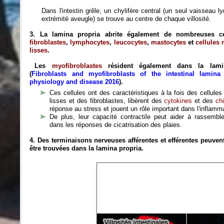
Dans l'intestin grêle, un chylifère central (un seul vaisseau 
extrémité aveugle) se trouve au centre de chaque villosité.
3. La lamina propria abrite également de nombreuses cel
fibroblastes
,
lymphocytes
,
leucocytes
,
mastocytes
et
cellules
lisses
.
Les
myofibroblastes
résident également dans la lami
(
Fibroblasts and myofibroblasts of the intestinal lamina
physiology and disease 2016
).
Ces cellules ont des caractéristiques à la fois des cellule
lisses et des fibroblastes, libèrent des
cytokines
et des
ch
réponse au stress et jouent un rôle important dans l'inflamm
De plus, leur capacité contractile peut aider à rassemble
dans les réponses de cicatrisation des plaies.
4. Des terminaisons nerveuses afférentes et efférentes peuve
être trouvées dans la lamina propria.