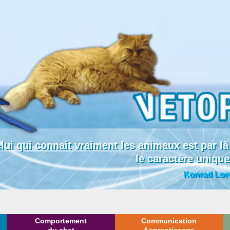
lui qui connait vraiment les animaux est par
le caractère uniqu
Konrad Lor
Comportement
Communication