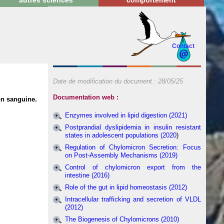
autres sciences
comportement
Contact
Date de modification du document :
28/05/25
Documentation web :
ion sanguine.
Enzymes involved in lipid digestion (2021)
Postprandial dyslipidemia in insulin resistant
states in adolescent populations (2020
)
Regulation of Chylomicron Secretion: Focus
on Post-Assembly Mechanisms (2019)
Control of chylomicron export from the
intestine (2016)
Role of the gut in lipid homeostasis (2012)
Intracellular trafficking and secretion of VLDL
(2012)
The Biogenesis of Chylomicrons (2010)