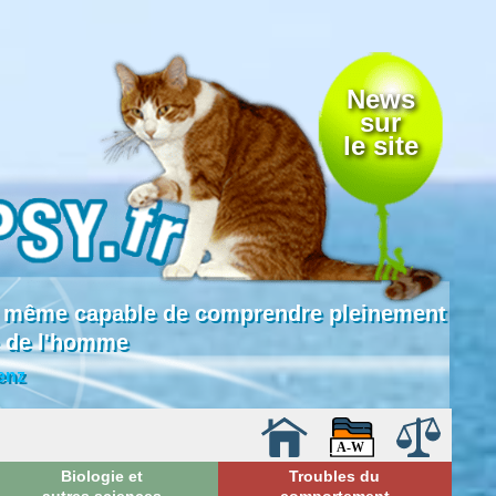
News
sur
le site
 là même capable de comprendre pleinement
e de l'homme
enz
Biologie et
Troubles du