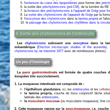
5. l'
extension du coeur des lipoprotéines
pour former des
préch
6. la sortie des
préchylomicrons (pré-CM)
, de la lumière du RE
7. la
livraison des préchylomicrons à l'appareil de Golgi pour 
8. La
sortie des chylomicrons de l'appareil de Golgi
par la form
9. l'
exocytose des chylomicrons
dans la
lamina propria
et l'abs
10. le
passage des chylomicrons des chylifères dans la circula
9. Sortie des chylomicrons de l'entérocyte
Les
chylomicrons
subissent une
exocytose
dans la lam
mésentérique
(
Electron microscopic studies of the assembly, in
chylomicrons by rat intestine 1977
avec de nombreuses photos).
Un peu d'histologie
La
paroi gastrointestinale
est formée de quatre couches de l
évoquées très succinctement.
1. La muqueuse intestinale est composée de :
l'épithélium glandulaire
, ici, les
entérocytes
et les
cellule
la lamina propria,
couche de tissu conjonctif lâche sit
latérale des
entérocytes
,
la
muscularis mucosae
(ou musculaire muqueuse), fine co
2. Cette muqueuse repose sur la
sous-muqueuse
, i.e. couche