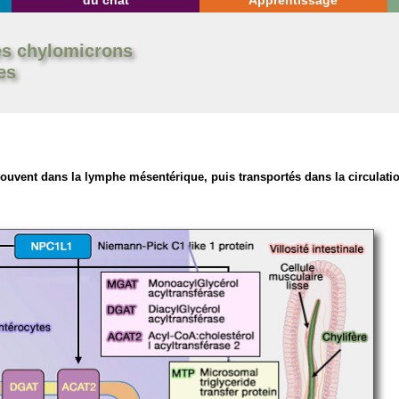
du chat
Apprentissage
es chylomicrons
es
trouvent dans la lymphe mésentérique
, puis transportés dans la circulat