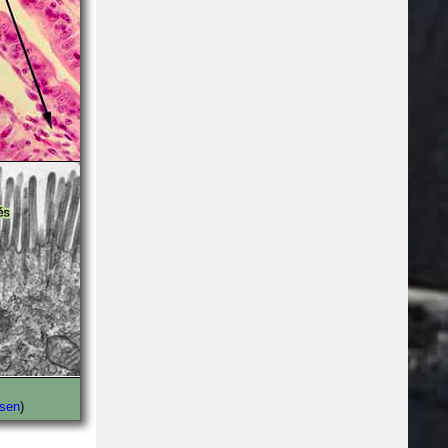
lsen
)