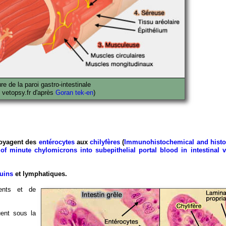
re de la paroi gastro-intestinale
: vetopsy.fr d'après
Goran tek-en
)
oyagent des
entérocytes
aux
chilyfères
(
Immunohistochemical and histo
of minute chylomicrons into subepithelial portal blood in intestinal vil
guins
et lymphatiques.
ents et de
ent sous la