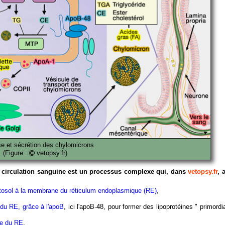
e et sécrétion des chylomicrons
(Figure :
vetopsy.fr)
a circulation sanguine est un processus complexe qui, dans
vetopsy.fr
, 
cytosol à la membrane du réticulum endoplasmique (RE)
,
 du RE, grâce à l'apoB
, ici l'apoB-48,
pour former des lipoprotéines " primordi
ne du RE
,