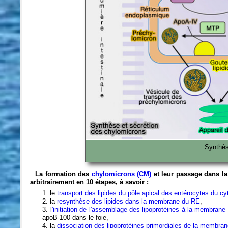
Synthès
La formation des
chylomicrons (CM)
et leur passage dans l
arbitrairement en 10 étapes, à savoir :
1. le
transport des lipides du pôle apical des entérocytes du 
2. la
resynthèse des lipides dans la membrane du RE
,
3.
l
'initiation de l'assemblage des lipoprotéines à la membrane
apoB-100 dans le foie,
4.
la
dissociation des lipoprotéines primordiales de la membra