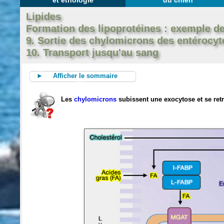
et éthologie
du chien
Lipides
Formation des lipoprotéines : exemple d
9. Sortie des chylomicrons des entérocyt
10. Transport jusqu'au sang
► Afficher le sommaire
Les
chylomicrons
subissent une exocytose et se re