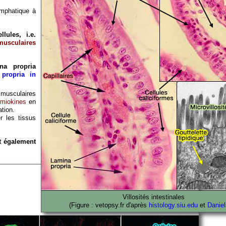
lymphatique à
lules, i.e.
 musculaires
na propria
 propria in
s musculaires
imiokines
en
ation.
r les tissus
nt également
Villosités intestinales
(Figure : vetopsy.fr d'après
histology.siu.edu
et
Danie