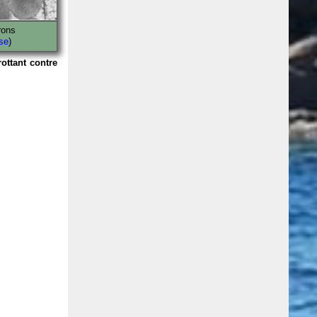
rons
se
)
rottant contre