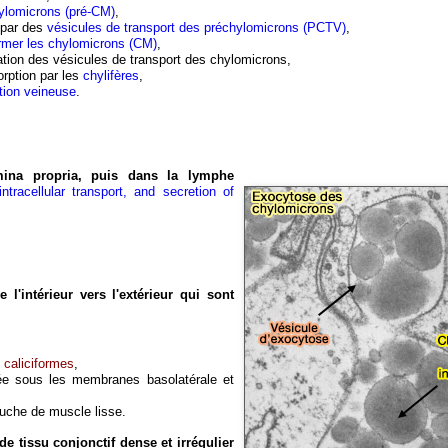
ylomicrons (pré-CM)
,
 par des
vésicules de transport des préchylomicrons (PCTV)
,
former les chylomicrons (CM)
,
ation des vésicules de transport des chylomicrons,
orption par les
chylifères
,
tion veineuse
.
ina propria, puis dans la lymphe
tracellular transport, and secretion of
'intérieur vers l'extérieur qui sont
s caliciformes
,
uée sous les membranes basolatérale et
uche de muscle lisse.
 de tissu conjonctif dense et irrégulier