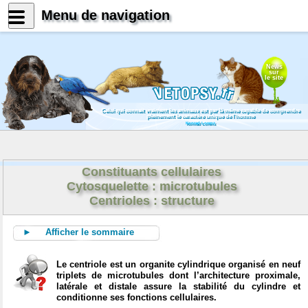
Menu de navigation
News
sur
le site
Celui qui connait vraiment les animaux est par là même capable de comprendre
pleinement le caractère unique de l'homme
Konrad Lorenz
Constituants cellulaires
Cytosquelette : microtubules
Centrioles : structure
► Afficher le sommaire
Le centriole est un organite cylindrique organisé en neuf
triplets de microtubules dont l’architecture proximale,
latérale et distale assure la stabilité du cylindre et
conditionne ses fonctions cellulaires.