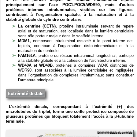
principalement sur l’axe POC1-POC5-WDR90, mais d'autres
protéines internes intraluminales, visibles sur les figures,
contribuent à l’organisation spatiale, à la maturation et à la
stabilité globale du cylindre centriolaire.
La centrine (CETN),
protéine intraluminale servant de repère
axial et de maturation, est localisée dans la lumière centriolaire
sans rôle porteur majeur dans le scaffold interne.
MDM1,
composant intraluminal associé à la paroi interne des
triplets, contribue à l’organisation disto-intermédiaire et à la
maturation du centriole.
FAM161A,
protéine du réseau intraluminal longitudinal, participe
à la stabilité globale et à la cohésion de l’architecture interne.
WD40A et WD40B,
protéines à domaines WD40 distinctes de
WDR90, sont associées à la lumière centriolaire et impliquées
dans l’organisation de complexes intraluminaux sans constituer
l’armature principale.
Extrémité distale
L’extrémité distale, correspondant à l’extrémité (+) des
microtubules du triplet, forme une coiffe protectrice composée de
plusieurs protéines qui bloquent totalement l’accès à la β-tubuline
terminale.