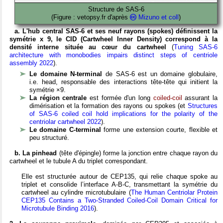
Structure de SAS-6
(Figure : vetopsy.fr d'après
Mizuno et coll
)
a. L'hub central SAS-6 et ses neuf rayons (spokes) définissent la
symétrie x 9, le CID (Cartwheel Inner Density) correspond à la
densité interne située au cœur du cartwheel
(
Tuning SAS-6
architecture with monobodies impairs distinct steps of centriole
assembly 2022
).
Le domaine N-terminal
de SAS-6 est un domaine globulaire,
i.e. head, responsable des interactions tête-tête qui initient la
symétrie ×9.
La région centrale
est formée d'un long
coiled-coil
assurant la
dimérisation et la formation des rayons ou spokes (et
Structures
of SAS-6 coiled coil hold implications for the polarity of the
centriolar cartwheel 2022
).
Le domaine C-terminal
forme une extension courte, flexible et
peu structuré.
b. La pinhead
(tête d'épingle) forme la jonction entre chaque rayon du
cartwheel et le tubule A du triplet correspondant.
Elle est structurée autour de CEP135, qui relie chaque spoke au
triplet et consolide l’interface A-B-C, transmettant la symétrie du
cartwheel au cylindre microtubulaire (
The Human Centriolar Protein
CEP135 Contains a Two-Stranded Coiled-Coil Domain Critical for
Microtubule Binding 2016
).