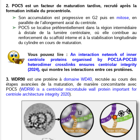
2. POC5 est un facteur de maturation tardive, recruté après la
formation initiale du procentriole.
Son accumulation est progressive en G2 puis en
mitose
, en
parallèle de l’allongement axial du centriole.
POC5 se localise préférentiellement dans la région intermédiaire
à distale de la lumière centriolaire, où elle contribue au
renforcement du scaffold interne et à la stabilisation longitudinale
du cylindre en cours de maturation.
Vous pouvez lire :
An interaction network of inner
centriole proteins organised by POC1A-POC1B
heterodimer crosslinks ensures centriolar integrity
(2024),
qui montre les interactions entre ces protéines.
3. WDR90
est une protéine à
domaine WD40
, recrutée au cours des
étapes avancées de la maturation, de manière concomitante avec
POC5 (
WDR90 is a centriolar microtubule wall protein important for
centriole architecture integrity 2020
).