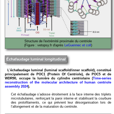
Structure de l'extrémité proximale du centriole
(Figure : vetopsy.fr d'après
LeGuennec et coll
)
Échafaudage luminal longitudinal
L'échafaudage luminal (luminal scaffold/inner scaffold), constitué
principalement de POC1 (Protein Of Centriole), de POC5 et de
WDR90, occupe la lumière du cylindre centriolaire (
Time-series
reconstruction of the molecular architecture of human centriole
assembly 2024
).
Cet échafaudage s’adosse étroitement à la face interne des triplets
microtubulaires, renforçant la paroi interne et stabilisant la courbure
des protofilaments, ce qui prévient leur désorganisation lors de
l’allongement et de la maturation du centriole.