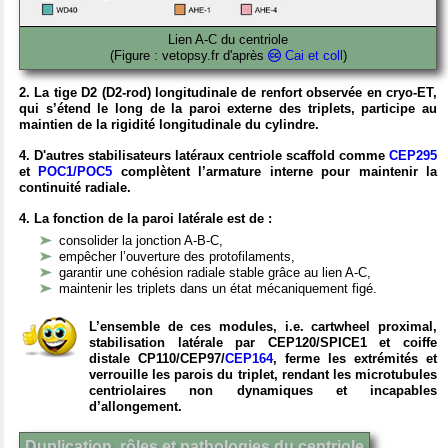
Lien A-C du centriole
(Figure : vetopsy.fr d'après
Cai et coll
)
2. La tige D2 (D2-rod) longitudinale de renfort observée en cryo-ET,
qui s’étend le long de la paroi externe des triplets, participe au
maintien de la rigidité longitudinale du cylindre.
4. D'autres stabilisateurs latéraux centriole scaffold comme
CEP295
et
POC1/POC5
complètent l’armature interne pour maintenir la
continuité radiale.
4. La fonction de la paroi latérale est de :
consolider la jonction A-B-C,
empêcher l’ouverture des protofilaments,
garantir une cohésion radiale stable grâce au lien A-C,
maintenir les triplets dans un état mécaniquement figé.
L’ensemble de ces modules, i.e. cartwheel proximal,
stabilisation latérale par CEP120/SPICE1 et coiffe
distale CP110/CEP97/
CEP164
, ferme les extrémités et
verrouille les parois du triplet, rendant les microtubules
centriolaires non dynamiques et incapables
d’allongement.
Duplication, rôles et pathologies du centriole