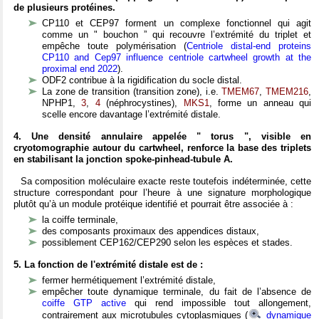
de plusieurs protéines.
CP110 et CEP97 forment un complexe fonctionnel qui agit
comme un " bouchon ” qui recouvre l’extrémité du triplet et
empêche toute polymérisation (
Centriole distal-end proteins
CP110 and Cep97 influence centriole cartwheel growth at the
proximal end 2022
).
ODF2 contribue à la rigidification du socle distal.
La zone de transition (transition zone), i.e.
TMEM67
,
TMEM216
,
NPHP1,
3
,
4
(néphrocystines),
MKS1
, forme un anneau qui
scelle encore davantage l’extrémité distale.
4. Une densité annulaire appelée " torus ", visible en
cryotomographie autour du cartwheel, renforce la base des triplets
en stabilisant la jonction spoke-pinhead-tubule A.
Sa composition moléculaire exacte reste toutefois indéterminée, cette
structure correspondant pour l’heure à une signature morphologique
plutôt qu’à un module protéique identifié et pourrait être associée à :
la coiffe terminale,
des composants proximaux des appendices distaux,
possiblement CEP162/CEP290 selon les espèces et stades.
5. La fonction de l'extrémité distale est de :
fermer hermétiquement l’extrémité distale,
empêcher toute dynamique terminale, du fait de l’absence de
coiffe GTP active
qui rend impossible tout allongement,
contrairement aux microtubules cytoplasmiques (
dynamique