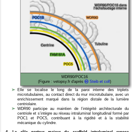
WDR90/POC16
(Figure : vetopsy.fr d'après
Steib et coll
)
Elle se localise le long de la paroi interne des triplets
microtubulaires, au contact direct du mur microtubulaire, avec un
enrichissement marqué dans la région distale de la lumière
centriolaire.
WDR90 participe au maintien de l’intégrité architecturale du
centriole et s’intègre au réseau intraluminal longitudinal formé par
POC1 et POC5, contribuant à la rigidité et à la stabilité
mécanique du cylindre.
4. Le rôle porteur majeur du scaffold intraluminal repose