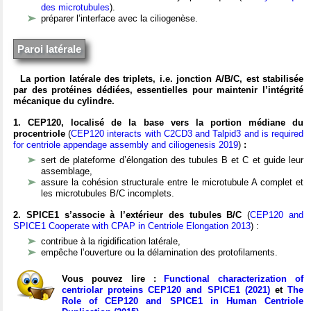
des microtubules
).
préparer l’interface avec la ciliogenèse.
Paroi latérale
La portion latérale des triplets, i.e. jonction A/B/C, est stabilisée
par des protéines dédiées, essentielles pour maintenir l’intégrité
mécanique du cylindre.
1. CEP120, localisé de la base vers la portion médiane du
procentriole
(
CEP120 interacts with C2CD3 and Talpid3 and is required
for centriole appendage assembly and ciliogenesis 2019
)
:
sert de plateforme d’élongation des tubules B et C et guide leur
assemblage,
assure la cohésion structurale entre le microtubule A complet et
les microtubules B/C incomplets.
2. SPICE1 s’associe à l’extérieur des tubules B/C
(
CEP120 and
SPICE1 Cooperate with CPAP in Centriole Elongation 2013
) :
contribue à la rigidification latérale,
empêche l’ouverture ou la délamination des protofilaments.
Vous pouvez lire :
Functional characterization of
centriolar proteins CEP120 and SPICE1 (2021)
et
The
Role of CEP120 and SPICE1 in Human Centriole