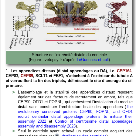
Structure de l'extrémité distale du centriole
(Figure : vetopsy.fr d'après
LeGuennec et coll
)
1. Les appendices distaux (distal appendages ou DA), i.e.
CEP164
,
CEP83,
CEP89
, SCLT1 et FBF1, s’attachent à l’extérieur du tubule A
et verrouillent la fin des triplets, définissant le site d’ancrage du cil
primaire.
L’assemblage et la stabilité des appendices distaux reposent
également sur des facteurs de recrutement en amont, tels que
CEP90, OFD1 et FOPNL, qui orchestrent l’installation du module
distal sans constituer l’architecture finale des appendices (
The
evolutionary conserved proteins CEP90, FOPNL, and OFD1
recruit centriolar distal appendage proteins to initiate their
assembly 2022
et
Control of centrosome distal appendages
assembly and disassembly 2023
).
Seul le centriole ayant achevé un cycle complet acquiert des