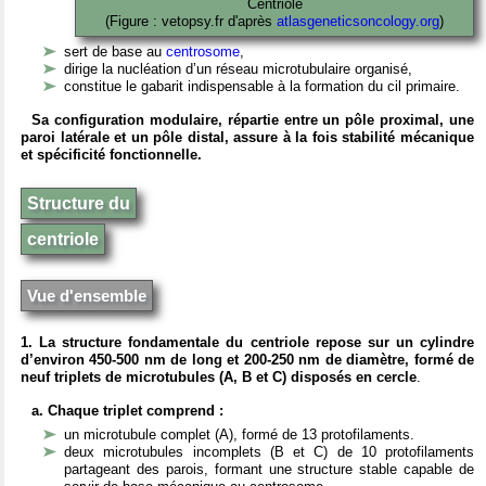
Centriole
(Figure : vetopsy.fr d'après
atlasgeneticsoncology.org
)
sert de base au
centrosome
,
dirige la nucléation d’un réseau microtubulaire organisé,
constitue le gabarit indispensable à la formation du cil primaire.
Sa configuration modulaire, répartie entre un pôle proximal, une
paroi latérale et un pôle distal, assure à la fois stabilité mécanique
et spécificité fonctionnelle.
Structure du
centriole
Vue d'ensemble
1. La structure fondamentale du centriole repose sur un cylindre
d’environ 450-500 nm de long et 200-250 nm de diamètre, formé de
neuf triplets de microtubules (A, B et C) disposés en cercle
.
a. Chaque triplet comprend :
un microtubule complet (A), formé de 13 protofilaments.
deux microtubules incomplets (B et C) de 10 protofilaments
partageant des parois, formant une structure stable capable de