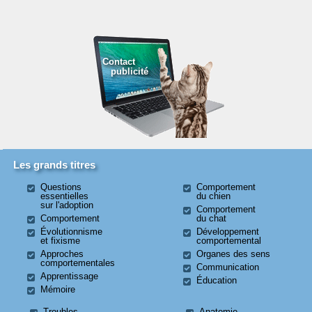
Contact
publicité
Les grands titres
Questions
Comportement
essentielles
du chien
sur l'adoption
Comportement
Comportement
du chat
Évolutionnisme
Développement
et fixisme
comportemental
Approches
Organes des sens
comportementales
Communication
Apprentissage
Éducation
Mémoire
Troubles
Anatomie