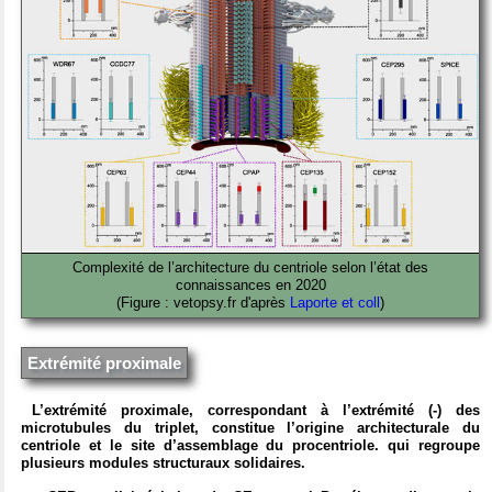
Complexité de l’architecture du centriole selon l’état des
connaissances en 2020
(Figure : vetopsy.fr d'après
Laporte et coll
)
Extrémité proximale
L’extrémité proximale, correspondant à l’extrémité (-) des
microtubules du triplet, constitue l’origine architecturale du
centriole et le site d’assemblage du procentriole. qui regroupe
plusieurs modules structuraux solidaires.