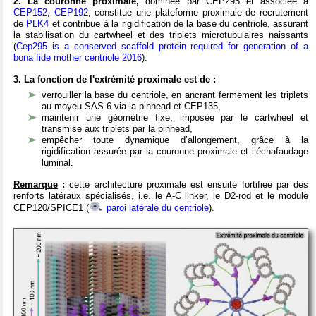
2. La couronne proximale,
dominée par CEP295 et associée à
CEP152
,
CEP192
, constitue une plateforme proximale de recrutement
de
PLK4
et contribue à la rigidification de la base du centriole, assurant
la stabilisation du cartwheel et des triplets microtubulaires naissants
(
Cep295 is a conserved scaffold protein required for generation of a
bona fide mother centriole 2016
).
3. La fonction de l'extrémité proximale est de :
verrouiller la base du centriole, en ancrant fermement les triplets
au moyeu SAS-6 via la pinhead et CEP135,
maintenir une géométrie fixe, imposée par le cartwheel et
transmise aux triplets par la pinhead,
empêcher toute dynamique d’allongement, grâce à la
rigidification assurée par la couronne proximale et l’échafaudage
luminal.
Remarque
:
cette architecture proximale est ensuite fortifiée par des
renforts latéraux spécialisés, i.e. le A-C linker, le D2-rod et le module
CEP120/SPICE1 (
paroi latérale du centriole
).