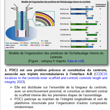
Modèle de l’organisation des protéines de l’échafaudage interne du
centriole
(Figure : vetopsy.fr d'après
Sala et coll
)
1. POC1 est une protéine précoce et constitutive du centriole,
associée aux triplets microtubulaires à l'interface A-B
(
CCDC15
localizes to the centriole inner scaffold and controls centriole length and
integrity 2023
).
Elle est distribuée sur l’ensemble de la longueur du centriole,
avec un enrichissement proximal, et constitue un élément central
du scaffold interne dès les premières étapes de l’assemblage.
POC1 participe au maintien de l’intégrité longitudinale et sert de
plateforme structurale pour l’organisation d’autres composants
intraluminaux.