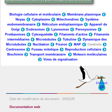
Biologie cellulaire et moléculaire
Membrane plasmique
Noyau
Cytoplasme
Mitochondries
Système
endomembranaire
Réticulum endoplasmique
Appareil de
Golgi
Endosomes
Lysosomes
Peroxysomes
Protéasomes
Cytosquelette
Filaments d'actine
Filaments
intermédiaires
Microtubules
Tubuline
Dynamique des
Microtubules
Nucléation
Fission
MAP
Centriole
Centrosome
Fuseau mitotique
Reproduction cellulaire
Biochimie
Transport membranaire
Moteurs moléculaires
Voies de signalisation
Contact
Date de modification du document :
10/02/26
Documentation web