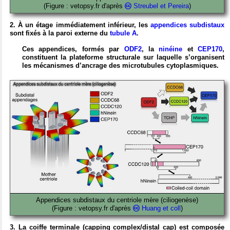
(Figure : vetopsy.fr d'après
Streubel et Pereira
)
2. À un étage immédiatement inférieur, les
appendices subdistaux
sont fixés à la paroi externe du
tubule A
.
Ces appendices, formés par
ODF2
, la
ninéine
et
CEP170
,
constituent la plateforme structurale sur laquelle s’organisent
les mécanismes d’ancrage des microtubules cytoplasmiques.
Appendices subdistaux du centriole mère (ciliogenèse)
(Figure : vetopsy.fr d'après
Huang et coll
)
3. La coiffe terminale (capping complex/distal cap) est composée