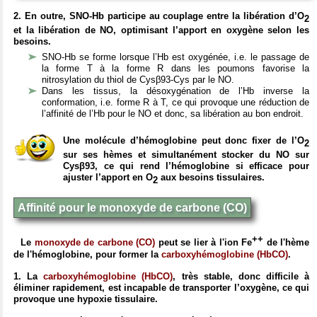
2. En outre, SNO-Hb participe au couplage entre la libération d’O
2
et la libération de NO, optimisant l’apport en oxygène selon les
besoins.
SNO-Hb se forme lorsque l’Hb est oxygénée, i.e. le passage de
la forme T à la forme R dans les poumons favorise la
nitrosylation du thiol de Cysβ93-Cys par le NO.
Dans les tissus, la désoxygénation de l’Hb inverse la
conformation, i.e. forme R à T, ce qui provoque une réduction de
l’affinité de l’Hb pour le NO et donc, sa libération au bon endroit.
Une molécule d’hémoglobine peut donc fixer de l’O
2
sur ses hèmes et simultanément stocker du NO sur
Cysβ93, ce qui rend l’hémoglobine si efficace pour
ajuster l’apport en O
aux besoins tissulaires.
2
Affinité pour le monoxyde de carbone (CO)
++
Le
monoxyde de carbone (CO)
peut se lier à l'ion Fe
de l'hème
de l'hémoglobine, pour former la
carboxyhémoglobine (HbCO)
.
1. La
carboxyhémoglobine (HbCO)
, très stable, donc difficile à
éliminer rapidement, est incapable de transporter l’oxygène, ce qui
provoque une hypoxie tissulaire.