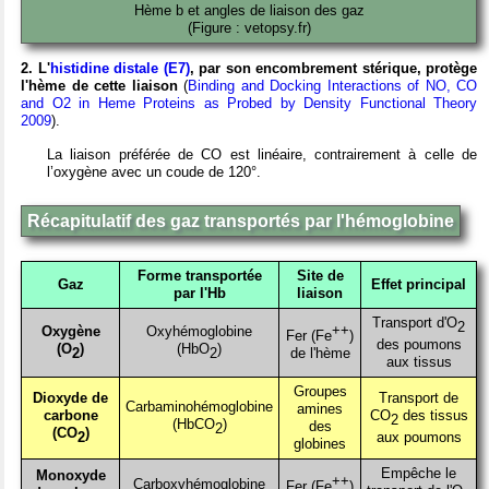
Hème b et angles de liaison des gaz
(Figure : vetopsy.fr)
2. L'
histidine distale (E7)
, par son encombrement stérique, protège
l'hème de cette liaison
(
Binding and Docking Interactions of NO, CO
and O2 in Heme Proteins as Probed by Density Functional Theory
2009
).
La liaison préférée de CO est linéaire, contrairement à celle de
l’oxygène avec un coude de 120°.
Récapitulatif des gaz transportés par l'hémoglobine
Forme transportée
Site de
Gaz
Effet principal
par l'Hb
liaison
Transport d'O
2
++
Oxygène
Oxyhémoglobine
Fer (Fe
)
des poumons
(
O
)
(HbO
)
2
2
de l'hème
aux tissus
Groupes
Dioxyde de
Transport de
Carbaminohémoglobine
amines
carbone
CO
des tissus
2
(HbCO
)
des
2
(C
O
)
2
aux poumons
globines
Empêche le
Monoxyde
++
Carboxyhémoglobine
Fer (Fe
)