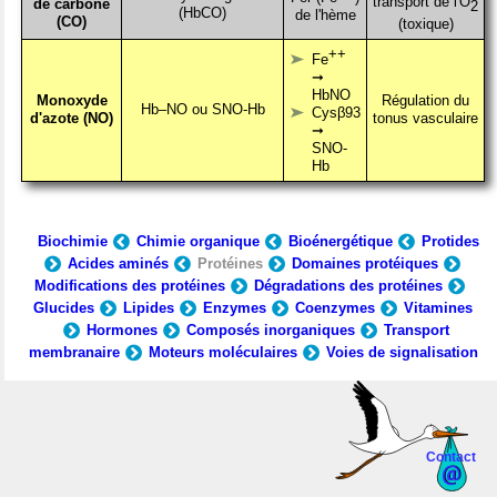
transport de l'O
de carbone
2
(HbCO)
de l'hème
(CO)
(toxique)
++
Fe
➞
HbNO
Monoxyde
Régulation du
Hb–NO ou SNO-Hb
Cysβ93
d'azote (NO)
tonus vasculaire
➞
SNO-
Hb
Biochimie
Chimie organique
Bioénergétique
Protides
Acides aminés
Protéines
Domaines protéiques
Modifications des protéines
Dégradations des protéines
Glucides
Lipides
Enzymes
Coenzymes
Vitamines
Hormones
Composés inorganiques
Transport
membranaire
Moteurs moléculaires
Voies de signalisation
Contact