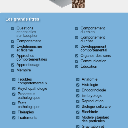
Les grands titres
Questions
Comportement
essentielles
du chien
sur l'adoption
Comportement
Comportement
du chat
Évolutionnisme
Développement
et fixisme
comportemental
Approches
Organes des sens
comportementales
Communication
Apprentissage
Éducation
Mémoire
Troubles
Anatomie
comportementaux
Histologie
Psychopathologie
Endocrinologie
Processus
Embryologie
pathologiques
Reproduction
États
Biologie cellulaire
pathologiques
Biochimie
Thérapies
Modèle standard
Traitements
des particules
Gravitation et