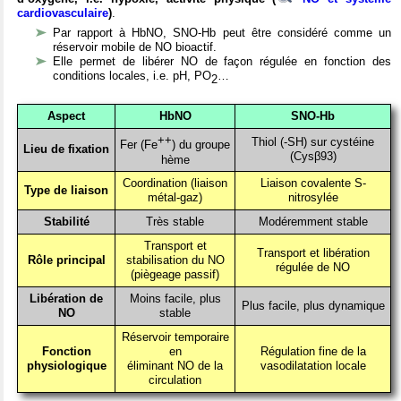
cardiovasculaire
)
.
Par rapport à HbNO, SNO-Hb peut être considéré comme un
réservoir mobile de NO bioactif.
Elle permet de libérer NO de façon régulée en fonction des
conditions locales, i.e. pH, PO
…
2
Aspect
HbNO
SNO-Hb
++
Thiol (-SH) sur cystéine
Fer (Fe
) du groupe
Lieu de fixation
(Cysβ93)
hème
Coordination (liaison
Liaison covalente S-
Type de liaison
métal-gaz)
nitrosylée
Stabilité
Très stable
Modéremment stable
Transport et
Transport et libération
Rôle principal
stabilisation du NO
régulée de NO
(piègeage passif)
Libération de
Moins facile, plus
Plus facile, plus dynamique
NO
stable
Réservoir temporaire
Fonction
en
Régulation fine de la
physiologique
éliminant NO de la
vasodilatation locale
circulation