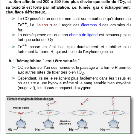
a. Son affinité est 200 à 250 fois plus élevée que celle de l'O
, et
2
sa toxicité est forte par inhalati
on, i.e. fumée, gaz d’échappement,
chauffage défectueux…
Le CO possède un doublet non liant sur le carbone qu’il donne au
++
Fe
, i.e.
liaison σ
et il reçoit des
électrons d
des orbitales du
fer.
La conséquence est que son
champ de ligand
est beaucoup plus
fort que celui de l'O
.
2
++
Fe
passe en état bas spin durablement et stabilise plus
fortement la forme R, qui est celle de l'oxyhémoglobine.
b. L’hémoglobine " croit être saturée ".
CO se fixe sur l'un des hèmes et le passage à la forme R permet
aux autres sites de fixer très bien l’O
.
2
Cependant, ils ne le relâchent plus facilement dans les tissus et
on assiste à une hypoxie même si le sang semble bien oxygéné
(rouge vif), les tissus manquent d’oxygène.