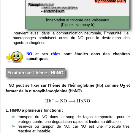
Innervation autonome des vaisseaux
(Figure : vetopsy.fr)
intervient aussi dans la communication neuronale, l'immunité, i.e.
macrophages produisent aussi du NO pour la destruction des
agents pathogènes…
NO
et ses
rôles
sont étudiés dans des chapitres
spécifiques.
Fixation sur l'hème : HbNO
NO peut se fixer sur l'hème de l'hémoglobine (Hb) comme O
et
2
former de la nitrosylhémoglobine (HbNO).
H
b
X
−
+
N
O
H
b
N
O
⟶
−
H
b
+
N
O
⟶
H
b
N
O
1. HbNO a plusieurs fonctions :
transport du NO dans le sang de façon temporaire, pour le
protéger contre une dégradation rapide et limiter sa diffusion,
réservoir ou tampon de NO, car NO est une molécule très
réactive et instable.