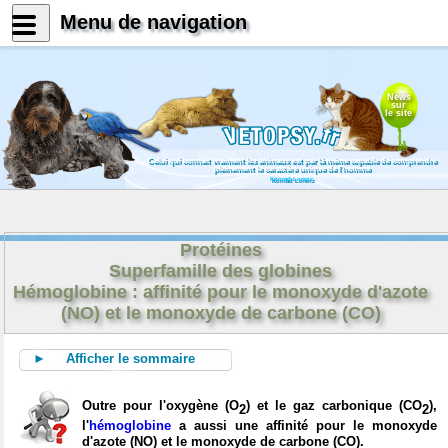
Menu de navigation
News
sur
le site
Celui qui connait vraiment les animaux est par là même capable de comprendre
pleinement le caractère unique de l'homme
Konrad Lorenz
Protéines
Superfamille des globines
Hémoglobine : affinité pour le monoxyde d'azote
(NO) et le monoxyde de carbone (CO)
► Afficher le sommaire
Outre pour l'oxygène (O
) et le gaz carbonique (CO
),
2
2
l'
hémoglobine
a aussi une affinité pour le monoxyde
d'azote (NO) et le monoxyde de carbone (CO).