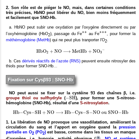
2. Son rôle est de piéger le NO, mais, dans certaines conditions
très précises, HbNO peut libérer du NO, bien moins fréquemment
et facilement que
SNO-Hb.
a. HbNO peut subir une oxydation par l'oxygène directement ou par
++
+++
l’oxyhémoglobine (HbO
), passage du Fe
au Fe
, pour former la
2
méthémoglobine (MetHb
) qui ne peut plus tranporter l'O
.
2
M
e
t
H
b
+
N
O
X
3
X
−
H
b
O
X
2
+
N
O
⟶
−
H
b
O
+
N
O
⟶
M
e
t
H
b
+
N
O
2
3
b. Ces
dérivés réactifs de l’azote (RNS)
peuvent ensuite nitrosyler des
thiols pour former SNO-Hb…
Fixation sur Cys
β
93 :
SNO-Hb
NO peut aussi se fixer sur la cystéine 93 des chaînes β, i.e.
−
S
H
−
S
H
groupe thiol ou sulfhydryle
(
), pour former une S-nitroso-
hémoglobine (SNO-Hb), résultat d'une
S-nitrosylation
.
H
b
−
C
y
s
−
S
H
+
N
O
H
b
−
C
y
s
−
S
−
N
O
o
u
S
N
O
−
H
b
⟶
H
b
−
C
y
s
−
S
H
+
N
O
⟶
H
b
−
C
y
s
−
S
−
N
O
o
u
S
N
O
−
H
b
1. La libération de NO provoque une vasodilatation, améliorant la
circulation du sang et l’apport en oxygène quand la
pression
partielle en O
(PO
)
est basse, comme dans les tissus en manque
2
2
d’oxygène, i.e. hypoxie, activité physique (
NO et système