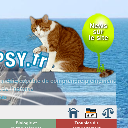
News
sur
le site
 là même capable de comprendre pleinement
e de l'homme
enz
Biologie et
Troubles du