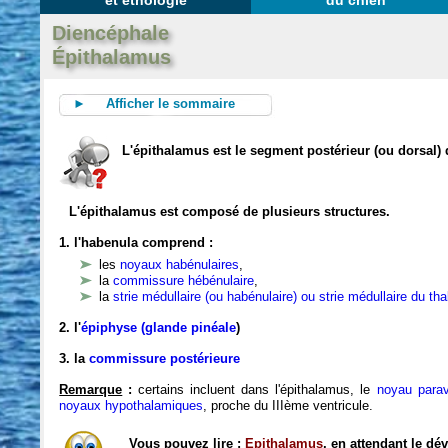
et éthologie
du chien
Diencéphale
Épithalamus
► Afficher le sommaire
L'épithalamus est le segment postérieur (ou dorsal)
L'épithalamus est composé de plusieurs structures.
1. l'habenula comprend :
les
noyaux habénulaires
,
la
commissure hébénulaire
,
la
strie médullaire (ou habénulaire) ou strie médullaire du t
2. l'
épiphyse (glande pinéale
)
3. la
commissure postérieure
Remarque
:
certains incluent dans l'épithalamus, le
noyau parav
noyaux hypothalamiques
, proche du IIIème ventricule.
Vous pouvez lire :
Epithalamus
, en attendant le d