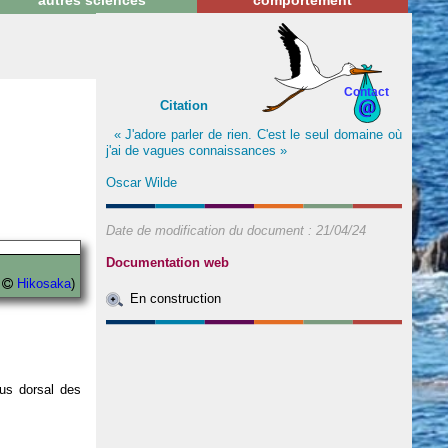
autres sciences
comportement
Contact
Citation
« J'adore parler de rien. C'est le seul domaine où
j'ai de vagues connaissances »
Oscar Wilde
Date de modification du document :
21/04/24
Documentation web
s
Hikosaka
)
En construction
us dorsal des