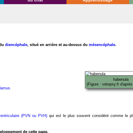
du chat
Apprentissage
 du
diencéphale
, situé en arrière et au-dessus du
mésencéphale
.
habenula
(Figure : vetopsy.fr d'aprè
halamus
.
entriculaire (PVN ou PVH)
qui est le plus souvent considéré comme le pl
éveloppement de cette page.