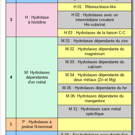
H.01 : Ribonucléase-like
H.02 : Hydrolases avec un
H : Hydrolase
3
intermédiaire covalent
à histidine
His-substrat
H.03 : Hydrolases de la liaison C-C
M.01 : Hydrolases dépendante du zinc
M.02 : Hydrolases dépendante du
magnésium
M.03 : Hydrolases dépendante du
calcium
M: Hydrolases
M.04 : Hydrolases dépendante de
4
dépendantes
deux métaux (Zn et Mg)
d'un métal
M.05 : Hydrolases dépendante du fer
M.06: Hydrolases dépendante du
manganèse
M.X) : Hydrolases sans métal
spécifique
P : Hydrolases à
5
proline N-terminal
S.01 : Ser hydrolases avec dyade Ser-