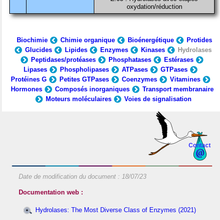
oxydation/réduction
Biochimie
Chimie organique
Bioénergétique
Protides
Glucides
Lipides
Enzymes
Kinases
Hydrolases
Peptidases/protéases
Phosphatases
Estérases
Lipases
Phospholipases
ATPases
GTPases
Protéines G
Petites GTPases
Coenzymes
Vitamines
Hormones
Composés inorganiques
Transport membranaire
Moteurs moléculaires
Voies de signalisation
Contact
Date de modification du document :
18/07/23
Documentation web :
Hydrolases: The Most Diverse Class of Enzymes (2021)