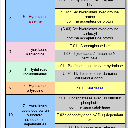
His
S.02 : Ser hydrolases avec groupe
S :
Hydrolases
amine
6
à sérine
comme accepteur de proton
(S.03) Ser hydrolases avec groupe
carboxyl
comme accepteur de proton
T.01 : Asparaginase-like
T : Hydrolases
7
T.02 : Hydrolases à thréonine N-
à thréonine
terminale
U.01 : Protéines sans activité hydrolase
U : Hydolases
8
U.02 : Hydrolases sans domaine
inclassifiables
catalytique connu
Y : Hydrolases
9
Y.01 :
Sialidases
à tyrosine
Z.01 : Phosphatases avec un substrat
phosphate
Z : Hydrolases
comme base catalytique
assistées par un
10
substrate-
Z.02 : désacétylases NAD(+)-dependant
ou ocfactor-
es
dependant es
Z.03 : Hydrolases avec étapes