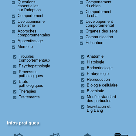
Questions
Comportement
essentielles
du chien
sur l'adoption
Comportement
Comportement
du chat
Évolutionnisme
Développement
et fixisme
comportemental
Approches
Organes des sens
comportementales
Communication
Apprentissage
Éducation
Mémoire
Troubles
Anatomie
comportementaux
Histologie
Psychopathologie
Endocrinologie
Processus
Embryologie
pathologiques
Reproduction
États
Biologie cellulaire
pathologiques
Biochimie
Thérapies
Modèle standard
Traitements
des particules
Gravitation et
Big Bang
Infos pratiques