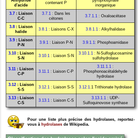
Anhydride
pyrophosphate
contenant P
d'acide
inorganique
3.7
: Liaison
3.7.1
: Dans les
3.7.1.1
: Oxaloacétase
C-C
cétones
3.8
: Liaison
3.8.1
: Liaisons C-X
3.8.1.1
: Alkylhalidase
halide
3.9
: Liaison
3.9.1
: Liaison P-N
3.9.1.1
: Phosphoamidase
P-N
3.10
: Liaison
3.10.1.1
: N-Sulfoglucosamine
3.10.1
: Liaison S-N
S-N
sulfohydrolase
3.11.1.1
:
3.11
: Liaison
3.11.1
: Liaison C-P
Phosphonoacétaldehyde
C-P
hydrolase
3.12
: Liaison
3.12.1
: Liaison S-S
3.12.1
.1 Trithionate hydrolase
S-S
3.13
: Liaison
3.13.1.1
: UDP-
3.13.1
: Liaison C-S
C-S
Sulfoquinovose synthase
Pour une liste plus précise des hydrolases, reportez-
vous à
hydrolases
de Wikipedia.