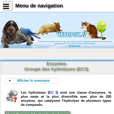
Menu de navigation
News
sur
le site
Celui qui connait vraiment les animaux est par là même capable de comprendre
pleinement le caractère unique de l'homme
Konrad Lorenz
Enzymes
Groupe des hydrolases (EC3)
► Afficher le sommaire
Les hydrolases (
EC 3
) sont une classe d'enzymes, la
plus vaste et la plus diversifiée avec plus de 200
enzymes, qui catalysent l'hydrolyse de plusieurs types
de composés.