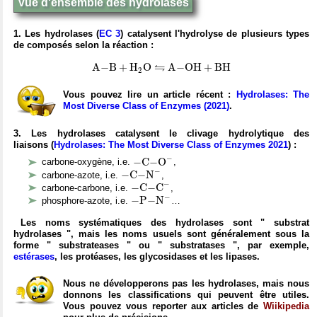
Vue d'ensemble des hydrolases
1. Les hydrolases (
EC 3
) catalysent l'hydrolyse de plusieurs types
de composés selon la réaction
:
A
−
B
+
H
X
2
O
A
−
O
H
+
B
H
⇋
⇋
A
−
B
+
H
O
A
−
O
H
+
B
H
2
Vous pouvez lire un article récent :
Hydrolases: The
Most Diverse Class of Enzymes (2021)
.
3. Les hydrolases catalysent le clivage hydrolytique des
liaisons (
Hydrolases: The Most Diverse Class of Enzymes 2021
) :
−
C
−
O
X
−
−
−
C
−
O
carbone-oxygène, i.e.
,
−
C
−
N
X
−
−
−
C
−
N
carbone-azote, i.e.
,
−
C
−
C
X
−
−
−
C
−
C
carbone-carbone, i.e.
,
−
P
−
N
X
−
−
−
P
−
N
phosphore-azote, i.e.
…
Les noms systématiques des hydrolases sont " substrat
hydrolases ", mais les noms usuels sont généralement sous la
forme " substrateases " ou " substratases ", par exemple,
estérases
, les protéases, les glycosidases et les lipases.
Nous ne développerons pas les hydrolases, mais nous
donnons les classifications qui peuvent être utiles.
Vous pouvez vous reporter aux articles de
Wiikipedia