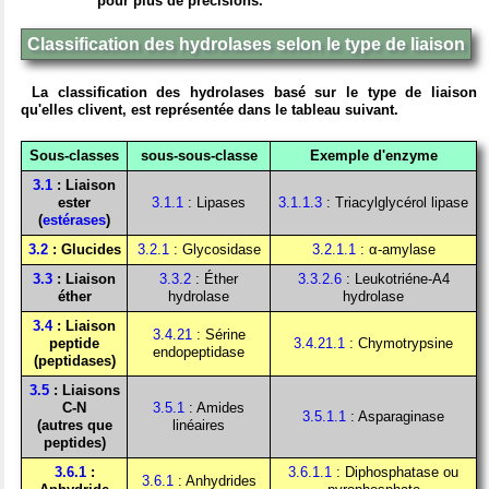
pour plus de précisions.
Classification des hydrolases selon le type de liaison
La classification des hydrolases basé sur le type de liaison
qu'elles clivent, est représentée dans le tableau suivant.
Sous-classes
sous-sous-classe
Exemple d'enzyme
3.1
: Liaison
ester
3.1.1
: Lipases
3.1.1.3
: Triacylglycérol lipase
(
estérases
)
3.2
: Glucides
3.2.1
: Glycosidase
3.2.1.1
: α-amylase
3.3
: Liaison
3.3.2
: Éther
3.3.2.6
: Leukotriéne-A4
éther
hydrolase
hydrolase
3.4
: Liaison
3.4.21
: Sérine
peptide
3.4.21.1
: Chymotrypsine
endopeptidase
(peptidases)
3.5
: Liaisons
C-N
3.5.1
: Amides
3.5.1.1
: Asparaginase
(autres que
linéaires
peptides)
3.6.1
:
3.6.1.1
: Diphosphatase ou
3.6.1
: Anhydrides