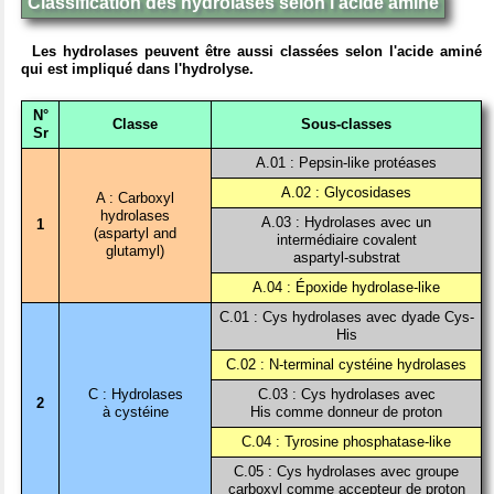
Classification des hydrolases selon l'acide aminé
Les hydrolases peuvent être aussi classées selon l'acide aminé
qui est impliqué dans l'hydrolyse.
N°
Classe
Sous-classes
Sr
A.01 : Pepsin-like protéases
A.02 : Glycosidases
A : Carboxyl
hydrolases
A.03 : Hydrolases avec un
1
(aspartyl and
intermédiaire covalent
glutamyl)
aspartyl-substrat
A.04 : Époxide hydrolase-like
C.01 : Cys hydrolases avec dyade Cys-
His
C.02 : N-terminal cystéine hydrolases
C : Hydrolases
C.03 : Cys hydrolases avec
2
à cystéine
His comme donneur de proton
C.04 : Tyrosine phosphatase-like
C.05 : Cys hydrolases avec groupe
carboxyl comme accepteur de proton