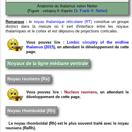
Anatomie du thalamus selon Netter
(Figure : vetopsy.fr d'après
Dr. Frank H. Netter
)
Remarque
:
le
noyau thalamique réticulaire (RT)
constitue un groupe
distinct dans la mesure où il sert d'interface entre les noyaux
thalamiques et le cortex et est dépourvu de projections corticales.
Vous pouvez lire :
Limbic circuitry of the midline
thalamus (2015)
, en attendant le développement de cette
page.
Noyaux de la ligne médiane ventrale
Noyau reuniens (Re)
Vous pouvez lire :
Nucleus reuniens
, en attendant le
développement de cette page.
Noyau rhomboïdal (Rh)
Le noyau rhomboïdal (Rh) est le plus souvent traité avec le noyau
reuniens (ReRh).