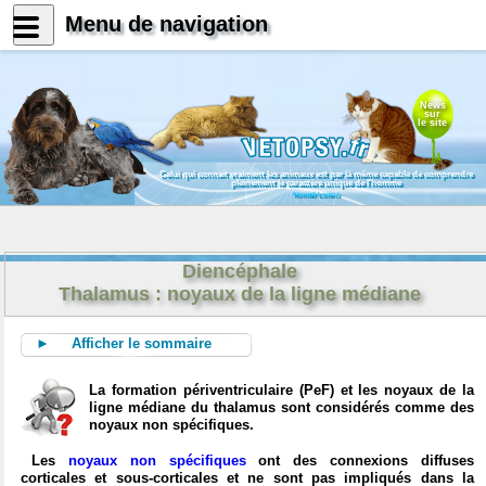
Menu de navigation
News
sur
le site
Celui qui connait vraiment les animaux est par là même capable de comprendre
pleinement le caractère unique de l'homme
Konrad Lorenz
Diencéphale
Thalamus : noyaux de la ligne médiane
► Afficher le sommaire
La formation périventriculaire (PeF) et les noyaux de la
ligne médiane du thalamus sont considérés comme des
noyaux non spécifiques.
Les
noyaux non spécifiques
ont des connexions diffuses
corticales et sous-corticales et ne sont pas impliqués dans la