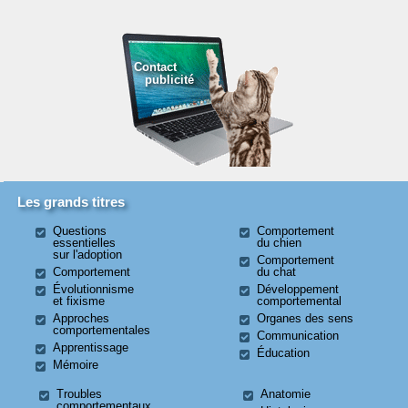
Contact
publicité
Les grands titres
Questions
Comportement
essentielles
du chien
sur l'adoption
Comportement
Comportement
du chat
Évolutionnisme
Développement
et fixisme
comportemental
Approches
Organes des sens
comportementales
Communication
Apprentissage
Éducation
Mémoire
Troubles
Anatomie
comportementaux