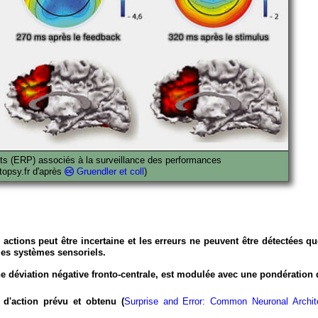
ts (ERP) associés à la surveillance des performances
etopsy.fr d'après
Gruendler et coll
)
actions peut être incertaine et les erreurs ne peuvent être détectées qu
 les systèmes sensoriels.
e déviation négative fronto-centrale,
est modulée avec une pondération d
at d'action prévu et obtenu (
Surprise and Error: Common Neuronal Archite