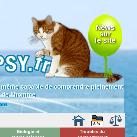
News
sur
le site
 là même capable de comprendre pleinement
e de l'homme
enz
Biologie et
Troubles du