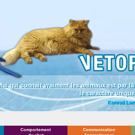
lui qui connait vraiment les animaux est par
le caractère uniqu
Konrad Lor
Comportement
Communication