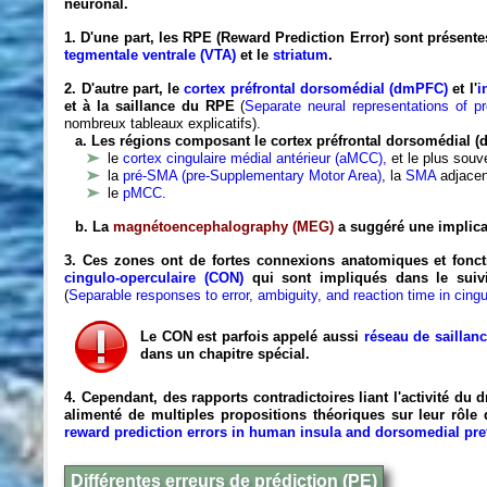
neuronal.
1. D'une part, les RPE (Reward Prediction Error) sont présente
tegmentale ventrale (VTA)
et le
striatum
.
2. D'autre part, le
cortex préfrontal dorsomédial (dmPFC)
et l'
i
et à la saillance du RPE
(
Separate neural representations of p
nombreux tableaux explicatifs).
a. Les régions composant le cortex préfrontal dorsomédial (
le
cortex cingulaire médial antérieur (aMCC),
et le plus souv
la
pré-SMA (pre-Supplementary Motor Area)
, la
SMA
adjacen
le
pMCC
.
b. La
magnétoencephalography (MEG)
a suggéré une implic
3. Ces zones ont de fortes connexions anatomiques et fonc
cingulo-operculaire (CON)
qui sont impliqués dans le suivi
(
Separable responses to error, ambiguity, and reaction time in cingu
Le CON est parfois appelé aussi
réseau de saillan
dans un chapitre spécial.
4. Cependant, des rapports contradictoires liant l'activité d
alimenté de multiples propositions théoriques sur leur rôle 
reward prediction errors in human insula and dorsomedial pref
Différentes erreurs de prédiction (PE)