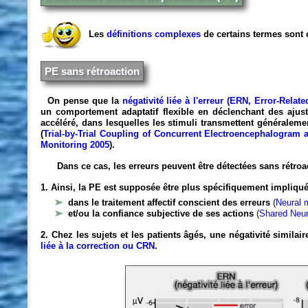
Les
définitions complexes
de certains termes sont 
PE sans rétroaction
On pense que la
négativité liée à l'erreur (ERN, Error-Relate
un comportement adaptatif flexible en déclenchant des ajus
accéléré, dans lesquelles les stimuli transmettent généralem
(
Trial-by-Trial Coupling of Concurrent Electroencephalogram
Monitoring 2005
).
Dans ce cas, les erreurs peuvent être détectées sans rétroa
1. Ainsi, la PE est supposée être plus spécifiquement impliqué
dans le traitement affectif conscient des erreurs
(
Neural 
et/ou la confiance subjective de ses actions
(
Shared Neur
2. Chez les sujets et les patients âgés, une négativité simila
liée à la correction ou CRN
.