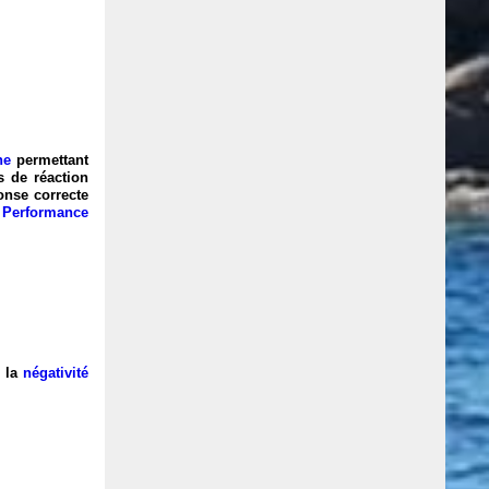
ne
permettant
s de réaction
onse correcte
f Performance
, la
négativité