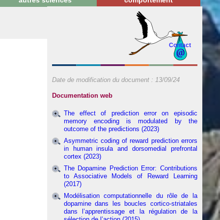
autres sciences
comportement
Contact
Date de modification du document :
13/09/24
Documentation web
The effect of prediction error on episodic
memory encoding is modulated by the
outcome of the predictions (2023)
Asymmetric coding of reward prediction errors
in human insula and dorsomedial prefrontal
cortex (2023)
The Dopamine Prediction Error: Contributions
to Associative Models of Reward Learning
(2017)
Modélisation computationnelle du rôle de la
dopamine dans les boucles cortico-striatales
dans l’apprentissage et la régulation de la
sélection de l’action (2015)