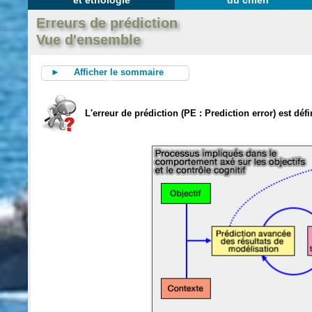
et éthologie
du chien
Erreurs de prédiction
Vue d'ensemble
► Afficher le sommaire
L'erreur de prédiction (PE : Prediction error) est déf