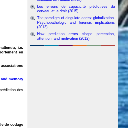
Les erreurs de capacicité prédictives du
cerveau et le droit (2015)
The paradigm of cingulate cortex globalization.
Psychopathologic and forensic implications
(2013)
How prediction errors shape perception,
attention, and motivation (2012)
attendu, i.e.
mportement en
s associations
ng and memory
prédiction des
ale de codage