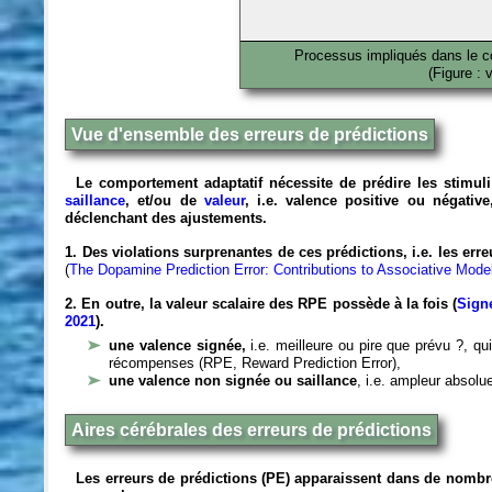
Processus impliqués dans le co
(Figure : 
Vue d'ensemble des erreurs de prédictions
Le comportement adaptatif nécessite de prédire les stimuli 
saillance
, et/ou de
valeur
, i.e. valence positive ou négati
déclenchant des ajustements.
1. Des violations surprenantes de ces prédictions, i.e. les err
(
The Dopamine Prediction Error: Contributions to Associative Mod
2. En outre, la valeur scalaire des RPE possède à la fois (
Sign
2021
).
une valence signée,
i.e. meilleure ou pire que prévu ?, qu
récompenses (RPE, Reward Prediction Error)
,
une valence non signée ou saillance
, i.e. ampleur absolue
Aires cérébrales des erreurs de prédictions
Les erreurs de prédictions (PE) apparaissent dans de nombre