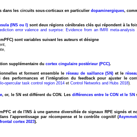
s dans les circuits sous-corticaux en particulier
dopaminergiques
, comm
nsula (INS ou I)
sont deux régions cérébrales clés qui répondent à la fois
rediction error valence and surprise: Evidence from an fMRI meta‐analysis
dmPFC) sont variables suivant les auteurs et désigne
ent,
te,
ation supplémentaire du
cortex cingulaire postérieur (PCC)
.
tionnelles et forment ensemble le
réseau de saillance (SN)
et le
résea
 des performances et l'intégration du feedback pour ajuster le cont
lo-opercular task control region 2014
et
Control Networks and Hubs 2018
).
ce
, or, le SN est différent du CON. Les
différences entre le CON et le SN
s
u dmPFC et de l'INS à une gamme diversifiée de signaux RPE signés et n
dans l'apprentissage par récompense et le contrôle cognitif (
Asymmetr
rontal cortex 2023
).