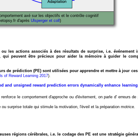
mportement axé sur les objectifs et le contrôle cognitif
vetopsy.fr d'après
Ulsperger et coll
)
ou les actions associés à des résultats de surprise, i.e. événement in
ve, qui peuvent être précieux pour aider la mémoire à guider le co
eurs de prédiction (PE)
sont utilisées pour apprendre et mettre à jour ce
els of Reward Learning 2017
).
ed and unsigned reward prediction errors dynamically enhance learni
i renforce le comportement d'approche ou d'évitement, on parle d'
erreurs de 
 ou surprise totale qui stimule la motivation, l'éveil et la préparation motrice.
uses régions cérébrales, i.e. le codage des PE est une stratégie génér