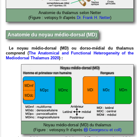
Anatomie du thalamus selon Netter
(Figure : vetopsy.fr d'après
Dr. Frank H. Netter
)
Anatomie du noyau médio-dorsal (MD)
Le noyau médio-dorsal (MD) ou dorso-médial du thalamus
comprend (
The Anatomical and Functional Heterogeneity of the
Mediodorsal Thalamus 2020
) :
Noyau médio-dorsal (MD) du thalamus
(Figure : vetospsy.fr d'après
Georgescu et coll)