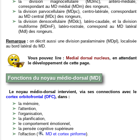
la division magnocellulaire (MDmc), antéro-médiale,
correspondant au MD médial (MDm) des rongeurs,
la division parvocellulaire (MDpc), centro-latérale, correspondant
au MD central (MDc) des rongeurs,
la division densocellulaire (MDdc), latéro-caudale, et la division
multiforme (MDmF), latéro-rostrale, correspond au MD latéral
(Mdl) des rongeurs.
Remarque
:
on décrit aussi une division paralaminaire (MDpl), localisée
au bord latéral du MD.
Vous pouvez lire :
Medial dorsal nucleus
, en attendant
le développement de cette page.
Fonctions du noyau médio-dorsal (MD)
Le noyau médio-dorsal intervient, via ses connections avec le
cortex orbitofrontal (OFC)
, dans :
la mémoire,
l'attention,
l'organisation,
la planification,
le comportement émotionnel,
la pensée cognitive supérieure
l'olfaction (
MD et cortex piriforme
).