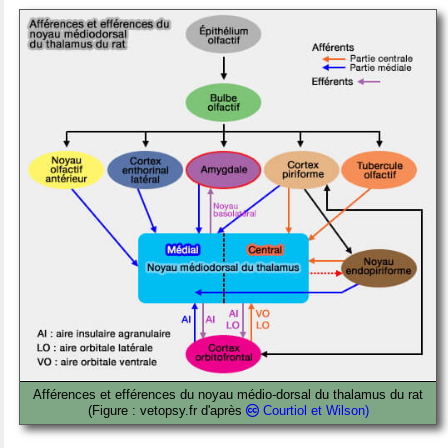
Afférences et efférences du noyau médio-dorsal du thalamus du rat
(Figure : vetopsy.fr d'après
Courtiol et Wilson)