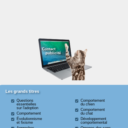
Contact
publicité
Les grands titres
Questions
Comportement
essentielles
du chien
sur l'adoption
Comportement
Comportement
du chat
Évolutionnisme
Développement
et fixisme
comportemental
Approches
Organes des sens