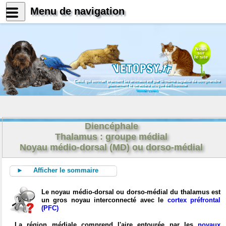
Menu de navigation
News
sur
le site
Celui qui connait vraiment les animaux est par là même capable de comprendre
pleinement le caractère unique de l'homme
Konrad Lorenz
Diencéphale
Thalamus : groupe médial
Noyau médio-dorsal (MD) ou dorso-médial
► Afficher le sommaire
Le noyau médio-dorsal ou dorso-médial du thalamus est
un gros noyau interconnecté avec le
cortex préfrontal
(PFC)
La région médiale comprend l'aire entourée par les
noyaux