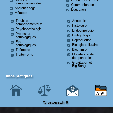
comportementales
Communication
Apprentissage
Éducation
Mémoire
Troubles
Anatomie
comportementaux
Histologie
Psychopathologie
Endocrinologie
Processus
Embryologie
pathologiques
Reproduction
États
Biologie cellulaire
pathologiques
Biochimie
Thérapies
Modèle standard
Traitements
des particules
Gravitation et
Big Bang
Infos pratiques
vetopsy.fr 6