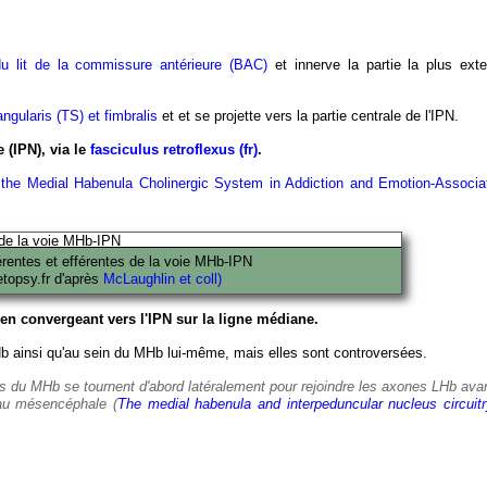
u lit de la commissure antérieure (BAC)
et innerve la partie la plus ext
angularis (TS) et fimbralis
et et se projette vers la partie centrale de l'IPN.
 (IPN), via le
fasciculus retroflexus (fr)
.
 the Medial Habenula Cholinergic System in Addiction and Emotion-Associa
rentes et efférentes de la voie MHb-IPN
etopsy.fr d'après
McLaughlin et coll)
en convergeant vers l'IPN sur la ligne médiane.
Hb ainsi qu'au sein du MHb lui-même, mais elles sont controversées.
s du MHb se tournent d'abord latéralement pour rejoindre les axones LHb avan
u'au mésencéphale (
The medial habenula and interpeduncular nucleus circuitry 