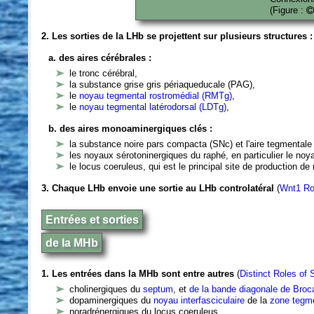
(Figure :
2. Les sorties de la LHb se projettent sur plusieurs structures :
a. des aires cérébrales :
le tronc cérébral,
la substance grise gris périaqueducale (PAG),
le
noyau tegmental rostromédial (RMTg)
,
le
noyau tegmental latérodorsal (LDTg)
,
b. des aires monoaminergiques clés :
la substance noire pars compacta (SNc) et l'aire tegmental
les noyaux sérotoninergiques du raphé, en particulier le no
le locus coeruleus, qui est le principal site de production d
3. Chaque LHb envoie une sortie au LHb controlatéral
(
Wnt1 Ro
Entrées et sorties
de la MHb
1. Les entrées dans la MHb sont entre autres
(
Distinct Roles of
cholinergiques du
septum
, et
de la bande diagonale de Bro
dopaminergiques du
noyau interfasciculaire
de la
zone tegme
noradrénergiques du locus coeruleus,