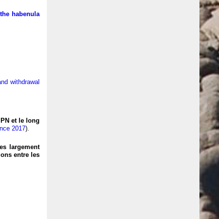
 the habenula
and withdrawal
IPN et le long
rence 2017
).
es largement
ons entre les