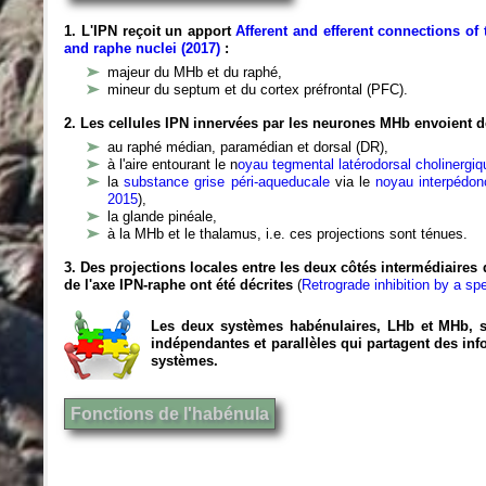
1.
L'IPN reçoit un apport
Afferent and efferent connections of 
and raphe nuclei (2017)
:
majeur du MHb et du raphé,
mineur du septum et du cortex préfrontal (PFC).
2. Les cellules IPN innervées par les neurones MHb envoient de
au raphé médian, paramédian et dorsal (DR),
à l'aire entourant le n
oyau tegmental latérodorsal cholinergi
la
substance grise péri-aqueducale
via le
noyau interpédon
2015
),
la glande pinéale,
à la MHb et le thalamus, i.e. ces projections sont ténues.
3. Des projections locales entre les deux côtés intermédiaires 
de l'axe IPN-raphe ont été décrites
(
Retrograde inhibition by a sp
Les deux systèmes habénulaires, LHb et MHb, 
indépendantes et parallèles qui partagent des in
systèmes.
Fonctions de l'habénula