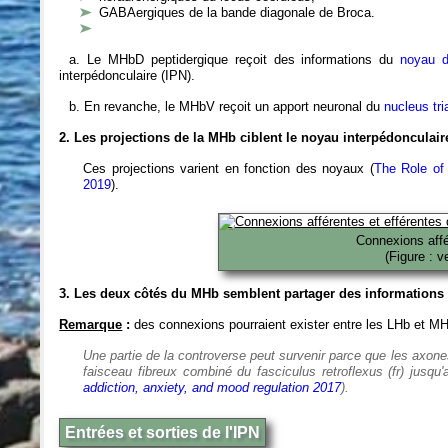
GABAergiques de la bande diagonale de Broca.
a. Le MHbD peptidergique reçoit des informations du
noyau d
interpédonculaire (IPN).
b. En revanche, le MHbV reçoit un apport neuronal du
nucleus tri
2. Les projections de la MHb ciblent le noyau interpédonculaire
Ces projections varient en fonction des noyaux (
The Role of
2019
).
Connexions affé
(Figure : v
3. Les deux côtés du MHb semblent partager des informations 
Remarque
:
des connexions pourraient exister entre les LHb et M
Une partie de la controverse peut survenir parce que les axone
faisceau fibreux combiné du fasciculus retroflexus (fr) jusq
addiction, anxiety, and mood regulation 2017
).
Entrées et sorties de l'IPN