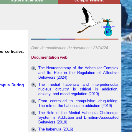
autres sciences
comportement
Contact
Date de modification du document :
23/04/24
 corticales,
Documentation web
The Neuroanatomy of the Habenular Complex
and Its Role in the Regulation of Affective
Behaviors (2024)
The medial habenula and interpeduncular
campus During
nucleus circuitry is critical in addiction,
anxiety, and mood regulation (2019)
From controlled to compulsive drug-taking:
The role of the habenula in addiction (2019)
.
The Role of the Medial Habenula Cholinergic
System in Addiction and Emotion-Associated
Behaviors (2019)
The habenula (2016)