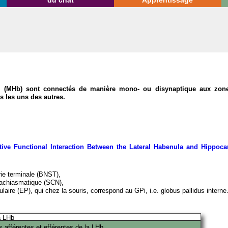
du chat
Apprentissage
al (MHb) sont connectés de manière mono- ou disynaptique aux zones
 les uns des autres.
tive Functional Interaction Between the Lateral Habenula and Hippo
trie terminale (BNST),
prachiasmatique (SCN),
laire (EP), qui chez la souris, correspond au GPi, i.e. globus pallidus interne
 afférentes et efférentes de la LHb