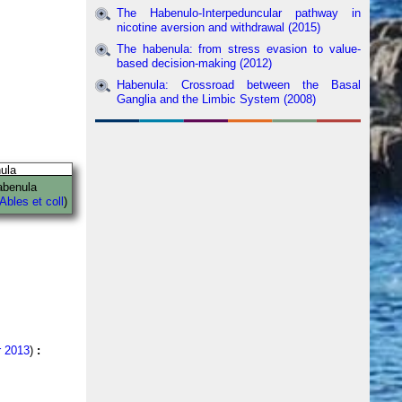
The Habenulo-Interpeduncular pathway in
nicotine aversion and withdrawal (2015)
The habenula: from stress evasion to value-
based decision-making (2012)
Habenula: Crossroad between the Basal
Ganglia and the Limbic System (2008)
habenula
Ables et coll
)
r 2013
)
: