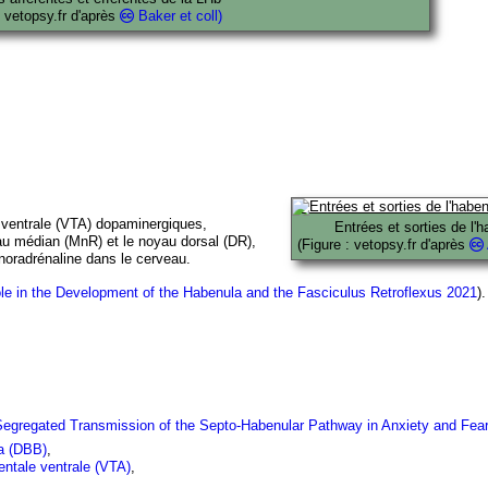
vetopsy.fr d'après
Baker et coll)
e ventrale (VTA) dopaminergiques,
Entrées et sorties de l'
yau médian (MnR) et le noyau dorsal (DR),
(Figure : vetopsy.fr d'après
e noradrénaline dans le cerveau.
le in the Development of the Habenula and the Fasciculus Retroflexus 2021
).
 Segregated Transmission of the Septo-Habenular Pathway in Anxiety and Fea
ca (DBB)
,
ntale ventrale (VTA)
,