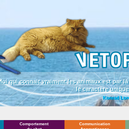
lui qui connait vraiment les animaux est par
le caractère uniqu
Konrad Lor
Comportement
Communication