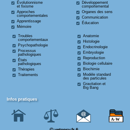
Évolutionnisme
Développement
et fixisme
comportemental
Approches
Organes des sens
comportementales
Communication
Apprentissage
Éducation
Mémoire
Troubles
Anatomie
comportementaux
Histologie
Psychopathologie
Endocrinologie
Processus
Embryologie
pathologiques
Reproduction
États
Biologie cellulaire
pathologiques
Biochimie
Thérapies
Modèle standard
Traitements
des particules
Gravitation et
Big Bang
Infos pratiques
vetopsy.fr 6