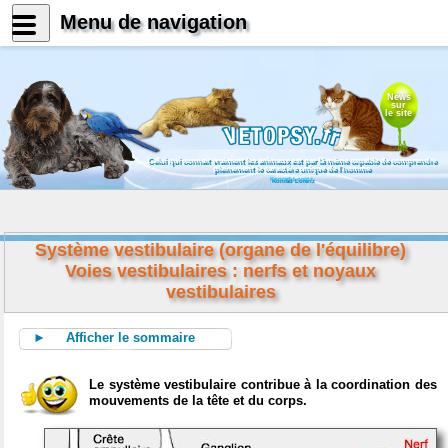
Menu de navigation
News
sur
le site
Celui qui connait vraiment les animaux est par là même capable de comprendre
pleinement le caractère unique de l'homme
Konrad Lorenz
Système vestibulaire (organe de l'équilibre)
Voies vestibulaires : nerfs et noyaux
vestibulaires
► Afficher le sommaire
Le système vestibulaire contribue à la coordination des
mouvements de la tête et du corps.