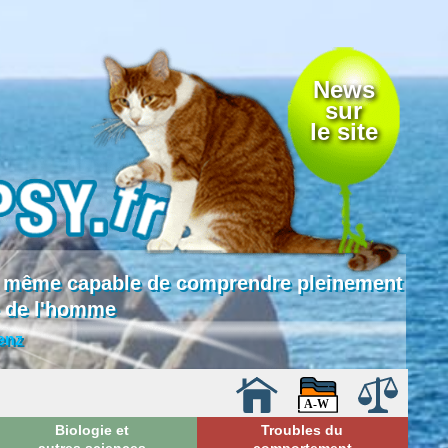
News
sur
le site
 là même capable de comprendre pleinement
e de l'homme
enz
Biologie et
Troubles du