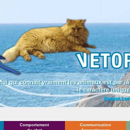
lui qui connait vraiment les animaux est par
le caractère uniqu
Konrad Lor
Comportement
Communication