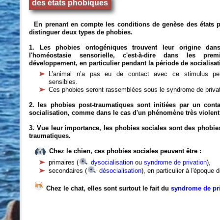
des états phobiques
En prenant en compte les conditions de genèse des états 
distinguer deux types de phobies.
1. Les phobies ontogéniques trouvent leur origine dan
l'homéostasie sensorielle, c'est-à-dire dans les pre
développement, en particulier pendant la période de socialisat
L’animal n’a pas eu de contact avec ce stimulus pe
sensibles.
Ces phobies seront rassemblées sous le syndrome de privat
2. les phobies post-traumatiques sont initiées par un cont
socialisation, comme dans le cas d'un phénomène très violent (
3. Vue leur importance, les phobies sociales sont des phob
traumatiques.
Chez le chien, ces phobies sociales peuvent être :
primaires (
dysocialisation
ou
syndrome de privation
),
secondaires (
désocialisation
), en particulier à l'époque 
Chez le chat, elles sont surtout le fait du
syndrome de pr