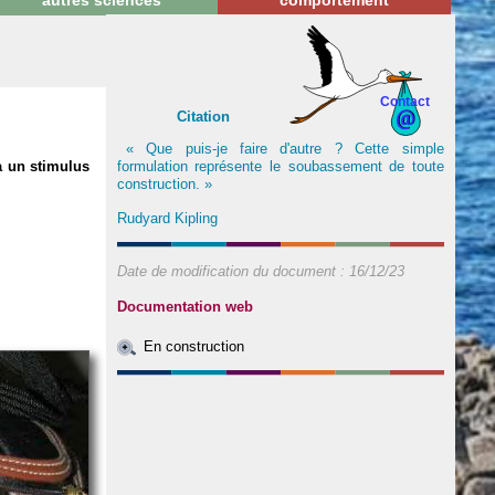
autres sciences
comportement
Contact
Citation
« Que puis-je faire d'autre ? Cette simple
formulation représente le soubassement de toute
à un stimulus
construction. »
Rudyard Kipling
Date de modification du document :
16/12/23
Documentation web
En construction