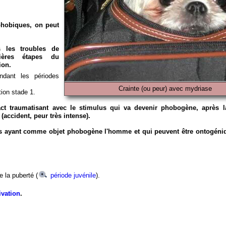
phobiques, on peut
s les troubles de
mières étapes du
ion.
ndant les périodes
Crainte (ou peur) avec mydriase
ion stade 1.
act traumatisant avec le stimulus qui va devenir phobogène, après 
accident, peur très intense).
ies ayant comme objet phobogène l'homme et qui peuvent être ontogéni
de la puberté (
période juvénile
).
ivation
.