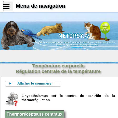
Menu de navigation
News
sur
le site
Celui qui connait vraiment les animaux est par là même capable de comprendre
pleinement le caractère unique de l'homme
Konrad Lorenz
Température corporelle
Régulation centrale de la température
► Afficher le sommaire
L’hypothalamus est le centre de contrôle de la
thermorégulation.
Thermorécepteurs centraux