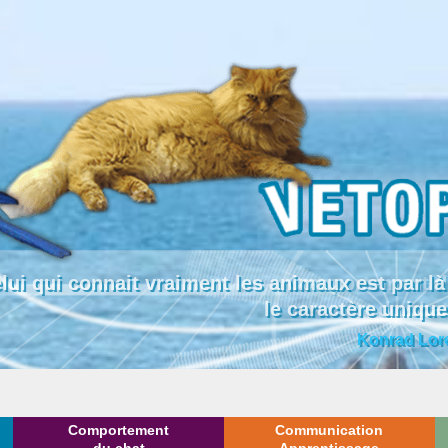
lui qui connait vraiment les animaux est par
le caractère uniqu
Konrad Lor
Comportement
Communication