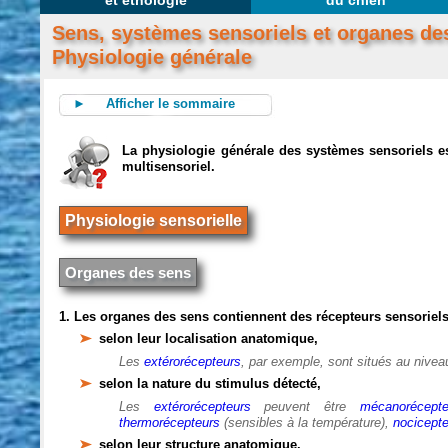
et éthologie
du chien
Sens, systèmes sensoriels et organes de
Physiologie générale
► Afficher le sommaire
La physiologie générale des systèmes sensoriels e
multisensoriel.
Physiologie sensorielle
Organes des sens
1. Les organes des sens contiennent des récepteurs sensoriel
selon leur localisation anatomique,
Les
extérorécepteurs
, par exemple, sont situés au nive
selon la nature du stimulus détecté,
Les
extérorécepteurs
peuvent être
mécanorécepte
thermorécepteurs
(sensibles à la température),
nocicept
selon leur structure anatomique.