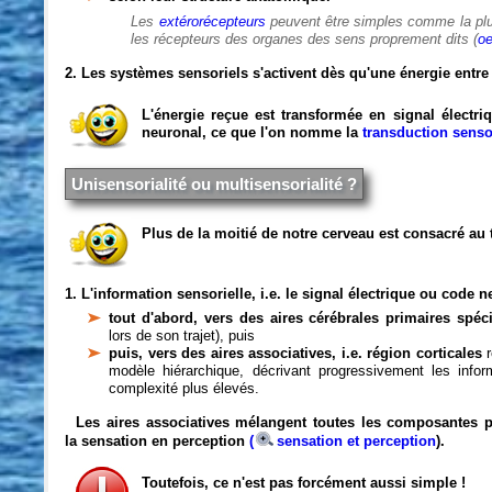
Les
extérorécepteurs
peuvent être simples comme la pl
les récepteurs des organes des sens proprement dits (
oe
2. Les systèmes sensoriels s'activent dès qu'une énergie entre
L'énergie reçue est transformée en signal électr
neuronal, ce que l'on nomme la
transduction senso
Unisensorialité ou multisensorialité ?
Plus de la moitié de notre cerveau est consacré au 
1. L'information sensorielle, i.e. le signal électrique ou code 
tout d'abord, vers des aires cérébrales primaires spéci
lors de son trajet), puis
puis, vers des aires associatives, i.e. région corticales
modèle hiérarchique, décrivant progressivement les info
complexité plus élevés.
Les aires associatives mélangent toutes les composantes 
la sensation en perception
(
sensation et perception
).
Toutefois, ce n'est pas forcément aussi simple !