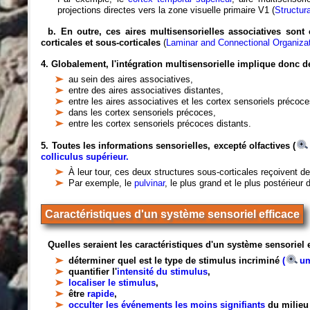
projections directes vers la zone visuelle primaire V1 (
Structur
b. En outre, ces aires multisensorielles associatives sont
corticales et sous-corticales
(
Laminar and Connectional Organizat
4. Globalement, l'intégration multisensorielle implique donc 
au sein des aires associatives,
entre des aires associatives distantes,
entre les aires associatives et les cortex sensoriels précoce
dans les cortex sensoriels précoces,
entre les cortex sensoriels précoces distants.
5. Toutes les informations sensorielles, excepté olfactives (
colliculus supérieur.
À leur tour, ces deux structures sous-corticales reçoivent d
Par exemple, le
pulvinar
, le plus grand et le plus postérieur
Caractéristiques d'un système sensoriel efficace
Quelles seraient les caractéristiques d'un système sensoriel 
déterminer quel est le type de stimulus incriminé
(
um
quantifier l'
intensité du stimulus
,
localiser le stimulus
,
être
rapide
,
occulter les événements les moins signifiants
du milieu 