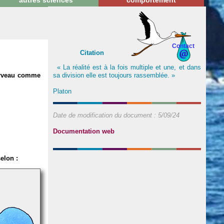
autres sciences
comportement
Contact
Citation
« La réalité est à la fois multiple et une, et dans
sa division elle est toujours rassemblée. »
cerveau comme
Platon
Date de modification du document :
5/09/24
Documentation web
selon :