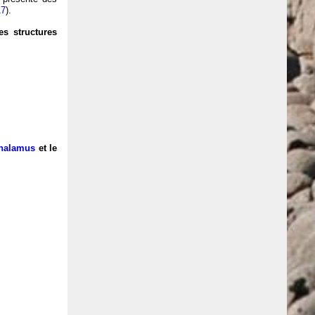
17
).
es structures
thalamus
et le