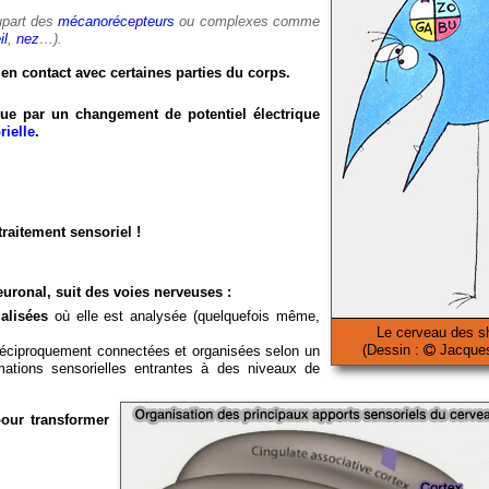
upart des
mécanorécepteurs
ou complexes comme
il
,
nez
…).
 en contact avec certaines parties du corps.
ique par un changement de potentiel électrique
rielle
.
traitement sensoriel !
neuronal, suit des voies nerveuses :
alisées
où elle est analysée (quelquefois même,
Le cerveau des 
(Dessin :
Jacques
réciproquement connectées et organisées selon un
rmations sensorielles entrantes à des niveaux de
pour transformer