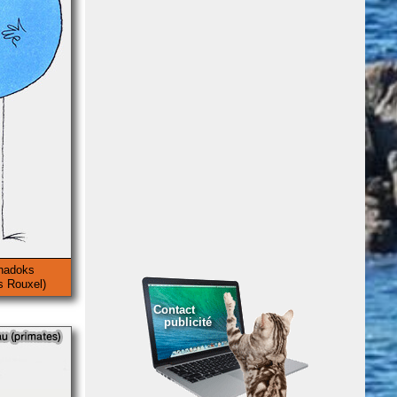
shadoks
 Rouxel)
Contact
publicité