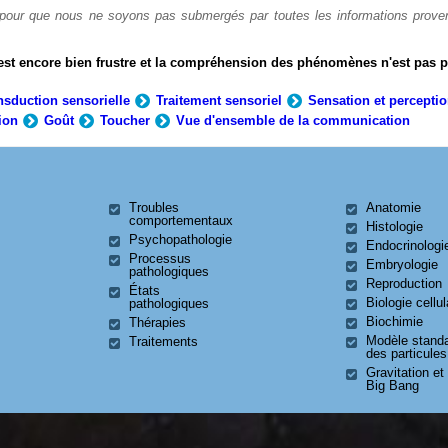
li pour que nous ne soyons pas submergés par toutes les informations prove
est encore bien frustre et la compréhension des phénomènes n'est pas 
nsduction sensorielle
Traitement sensoriel
Sensation et percepti
ion
Goût
Toucher
Vue d'ensemble de la communication
Troubles
Anatomie
comportementaux
Histologie
Psychopathologie
Endocrinologi
Processus
Embryologie
pathologiques
Reproduction
États
Biologie cellul
pathologiques
Biochimie
Thérapies
Modèle stand
Traitements
des particules
Gravitation et
Big Bang