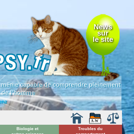
News
sur
le site
 là même capable de comprendre pleinement
e de l'homme
enz
Biologie et
Troubles du