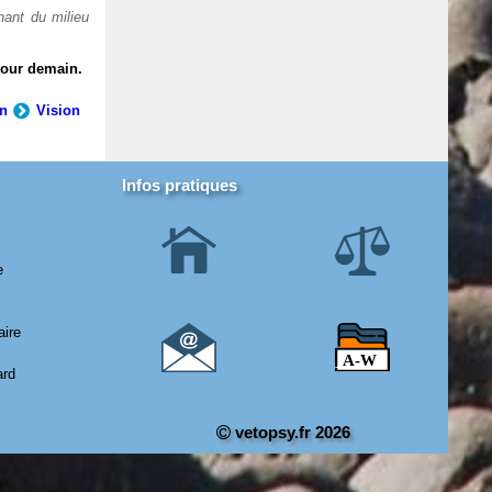
nant du milieu
pour demain.
on
Vision
Infos pratiques
e
aire
ard
vetopsy.fr 2026