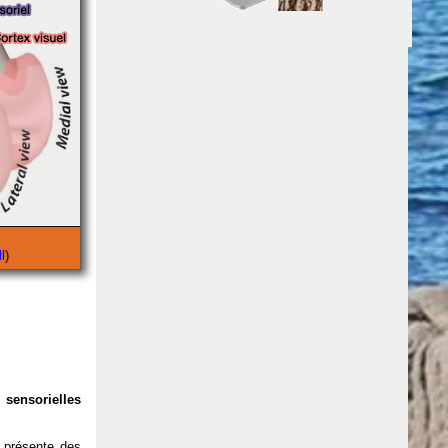
l
)
 sensorielles
, présente des