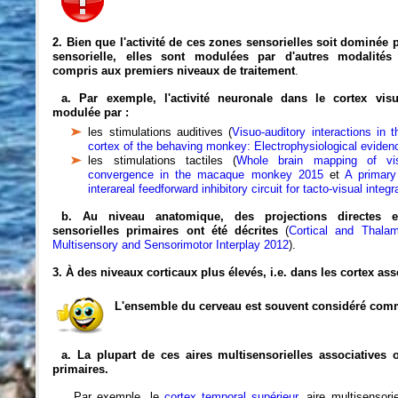
2. Bien que l'activité de ces zones sensorielles soit dominée 
sensorielle, elles sont modulées par d'autres modalités 
compris aux premiers niveaux de traitement
.
a. Par exemple, l'activité neuronale dans le cortex visu
modulée par :
les stimulations auditives (
Visuo-auditory interactions in 
cortex of the behaving monkey: Electrophysiological eviden
les stimulations tactiles (
Whole brain mapping of vis
convergence in the macaque monkey 2015
et
A primary
interareal feedforward inhibitory circuit for tacto-visual integ
b. Au niveau anatomique, des projections directes e
sensorielles primaires ont été décrites
(
Cortical and Thala
Multisensory and Sensorimotor Interplay 2012
).
3. À des niveaux corticaux plus élevés, i.e. dans les cortex asso
L'ensemble du cerveau est souvent considéré comm
a. La plupart de ces aires multisensorielles associatives 
primaires.
Par exemple, le
cortex temporal supérieur
, aire multisensor