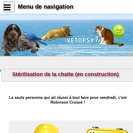
Menu de navigation
News
sur
le site
Celui qui connait vraiment les animaux est par là même capable de comprendre
Comportement du chien et
pleinement le caractère unique de l'homme
du chat
Konrad Lorenz
Stérilisation de la chatte (en construction)
La seule personne qui ait réussi à tout faire pour vendredi, c'est
Robinson Crusoë !