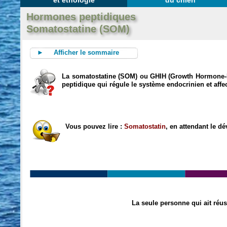
et éthologie
du chien
Hormones peptidiques
Somatostatine (SOM)
► Afficher le sommaire
La somatostatine (SOM) ou GHIH (Growth Hormone-I
peptidique qui régule le système endocrinien et affect
Vous pouvez lire :
Somatostatin
, en attendant le d
La seule personne qui ait réus