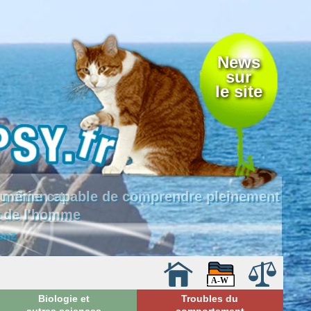
News
sur
le site
 là même capable de comprendre pleinement
e de l'homme
enz
Biologie et
Troubles du