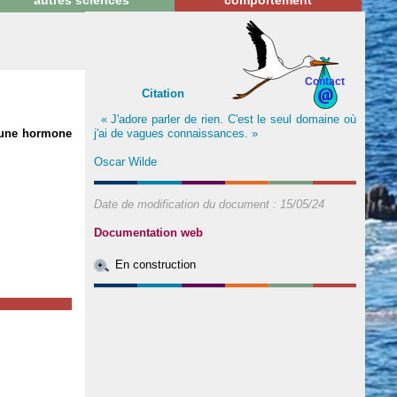
autres sciences
comportement
Contact
Citation
« J'adore parler de rien. C'est le seul domaine où
j'ai de vagues connaissances. »
 une hormone
Oscar Wilde
Date de modification du document :
15/05/24
Documentation web
En construction