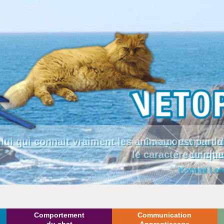
lui qui connait vraiment les animaux est par
le caractère uniqu
Konrad Lor
Comportement
Communication