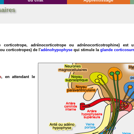
du chat
Apprentissage
aires
corticotrope, adrénocorticotrope ou adrénocorticotrophine) est
ou corticotropes) de l'
adénohypophyse
qui stimule la
glande corticosur
e
, en attendant le