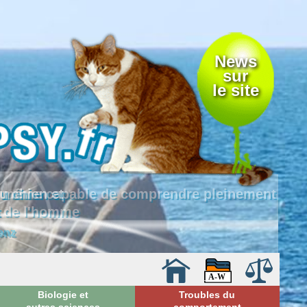
News
sur
le site
 là même capable de comprendre pleinement
e de l'homme
enz
Biologie et
Troubles du