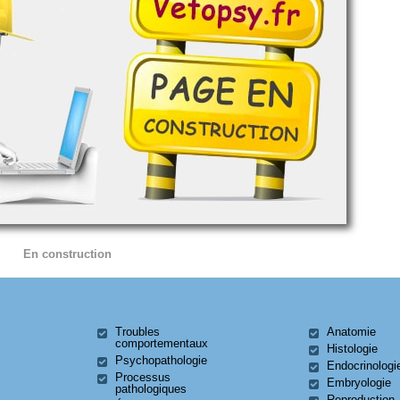
En construction
Troubles
Anatomie
comportementaux
Histologie
Psychopathologie
Endocrinologi
Processus
Embryologie
pathologiques
Reproduction