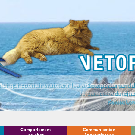
lui qui connait vraiment les animaux est par
le caractère uniqu
Konrad Lor
Comportement
Communication