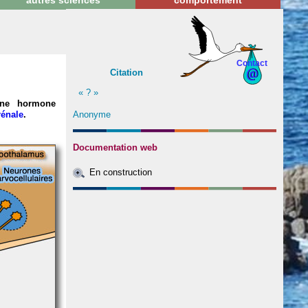
autres sciences
comportement
Contact
Citation
« ? »
 une hormone
Anonyme
rénale
.
Documentation web
En construction