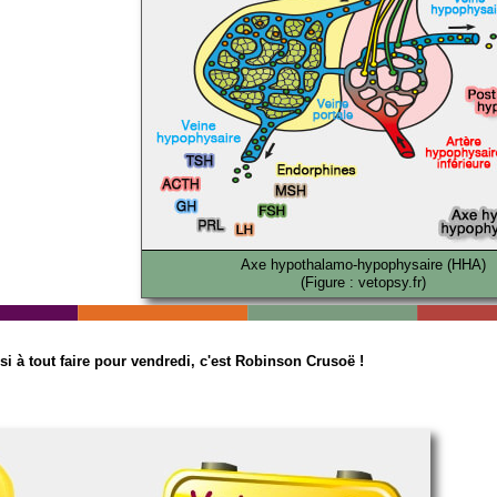
Axe hypothalamo-hypophysaire (HHA)
(Figure : vetopsy.fr)
si à tout faire pour vendredi, c'est Robinson Crusoë !