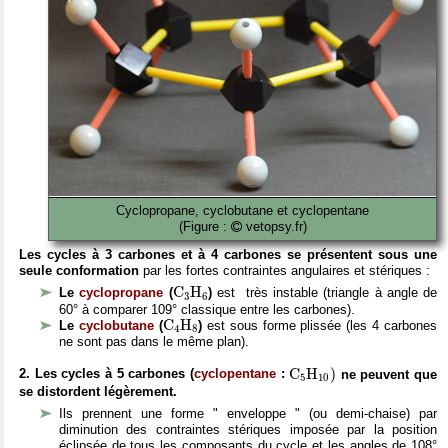
Cyclopropane, cyclobutane et cyclopentane
(Figure :
vetopsy.fr)
Les cycles à 3 carbones et à 4 carbones se présentent sous une
seule conformation
par les fortes contraintes angulaires et stériques :
C
X
3
H
X
6
C
H
Le
cyclopropane
(
)
est très instable (triangle à angle de
3
6
60° à comparer
109° classique entre les carbones).
C
X
4
H
X
8
C
H
Le
cyclobutane
(
)
est sous forme plissée (les 4 carbones
4
8
ne sont pas dans le même plan).
C
X
5
H
X
10
)
C
H
)
2. Les cycles à 5 carbones (
cyclopentane
:
ne peuvent que
5
10
se distordent légèrement.
Ils prennent une forme " enveloppe " (ou demi-chaise) par
diminution des contraintes stériques imposée par la position
éclipsée de tous les composants du cycle et les angles de 108°