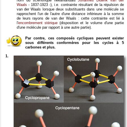
nom du scientifique néeanlandais
Johannes Diderik van der
Waals
- 1837-1923 -), i.e. contrainte résultant de la répulsion de
van der Waals lorsque deux substituants dans une molécule se
rapprochent l'un de l'autre d'une distance inférieure à la somme
de leurs rayons de van der Waals : cette contrainte est lié à
l'
encombrement stérique
(disposition et le volume d'une partie
d'une molécule par rapport à une autre partie).
Par contre, ces composés cycliques peuvent exister
sous différents conformères pour les cycles à 5
carbones et plus.
1.