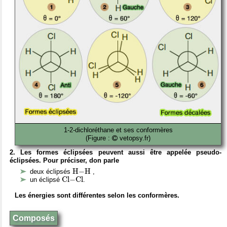
1-2-dichloréthane et ses conformères
(Figure :
vetopsy.fr)
2. Les formes éclipsées peuvent aussi être appelée pseudo-
éclipsées. Pour préciser, don parle
H
−
H
H
−
H
deux éclipsés
,
C
l
−
C
l
C
l
−
C
l
un éclipsé
.
Les énergies sont différentes selon les conformères.
Composés