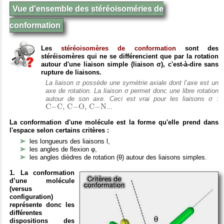
Vue d'ensemble des stéréoisoméries de
conformation
Les
stéréoisomères de conformation
sont des
stéréisomères qui ne se différencient que par la rotation
autour d'une liaison simple (liaison σ), c'est-à-dire sans
rupture de liaisons.
La liaison σ possède une symétrie axiale dont l’axe est un
axe de rotation. La liaison σ permet donc une libre rotation
autour de son axe. Ceci est vrai pour les liaisons σ :
C
−
C
,
C
−
O
,
C
−
N
C
−
C
,
C
−
O
,
C
−
N
…
La conformation d'une molécule est la forme qu'elle prend dans
l'espace selon certains critères :
les longueurs des liaisons l,
les angles de flexion φ,
les angles dièdres de rotation (θ) autour des liaisons simples.
1. La conformation
d’une molécule
(versus
configuration)
représente donc les
différentes
dispositions des