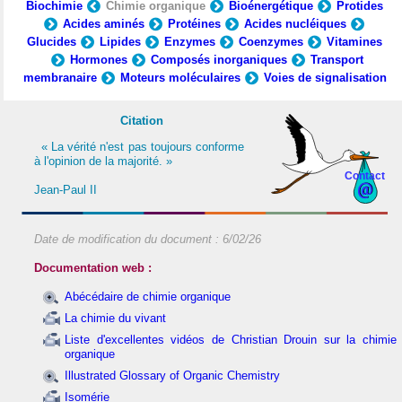
Biochimie
Chimie organique
Bioénergétique
Protides
Acides aminés
Protéines
Acides nucléiques
Glucides
Lipides
Enzymes
Coenzymes
Vitamines
Hormones
Composés inorganiques
Transport
membranaire
Moteurs moléculaires
Voies de signalisation
Citation
« La vérité n'est pas toujours conforme
à l'opinion de la majorité. »
Contact
Jean-Paul II
Date de modification du document :
6/02/26
Documentation web :
Abécédaire de chimie organique
La chimie du vivant
Liste d'excellentes vidéos de Christian Drouin sur la chimie
organique
Illustrated Glossary of Organic Chemistry
Isomérie