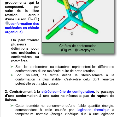
groupements qui la
composent, par
suite de la libre
rotation autour
C
−
C
C
−
C
d’une liaison
(
conformation des
molécules en chimie
organique)
.
On peut trouver
plusieurs
Critères de conformation
définitions pour
(Figure :
vetopsy.fr)
ces molécules :
conformères ou
rotamères.
Soit, les conformères ou rotamères représentent les différentes
conformations d’une molécule suite de cette rotation.
Soit, souvent, ce terme définit le stéréoisomère à la
conformation la plus stable, c'est-à-dire celui dont l'énergie
potentielle est la plus basse.
2. Contrairement à la
stéréoisomérie de configuration
, le passage
d’une conformation à une autre ne nécessite pas de rupture de
liaison.
Cette isomérie ne consomme qu'une faible quantité énergie,
correspondant à celle causée par l’
agitation thermique
à
température normale (énergie cinétique due à une agitation