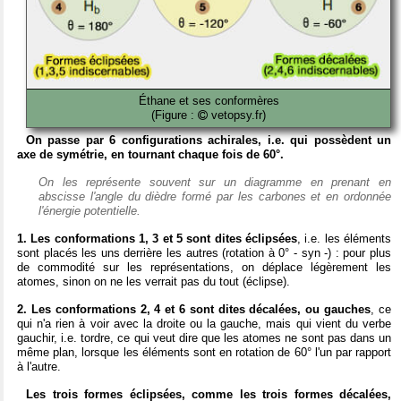
Éthane et ses conformères
(Figure :
vetopsy.fr)
On passe par 6 configurations achirales, i.e. qui possèdent un
axe de symétrie, en tournant chaque fois de 60°.
On les représente souvent sur un diagramme en prenant en
abscisse l'angle du dièdre formé par les carbones et en ordonnée
l'énergie potentielle.
1. Les conformations 1, 3 et 5 sont dites éclipsées
, i.e. les éléments
sont placés les uns derrière les autres (rotation à 0° - syn -) : pour plus
de commodité sur les représentations, on déplace légèrement les
atomes, sinon on ne les verrait pas du tout (éclipse).
2. Les conformations 2, 4 et 6 sont dites décalées,
ou gauches
, ce
qui n'a rien à voir avec la droite ou la gauche, mais qui vient du verbe
gauchir, i.e. tordre, ce qui veut dire que les atomes ne sont pas dans un
même plan, lorsque les éléments sont en rotation de 60° l'un par rapport
à l'autre.
Les trois formes éclipsées, comme les trois formes décalées,