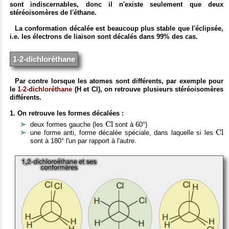
sont indiscernables, donc il n'existe seulement que deux
stéréoisomères de l'éthane.
La conformation décalée est beaucoup plus stable que l'éclipsée,
i.e. les électrons de liaison sont décalés dans 99% des cas.
1-2-dichloréthane
Par contre lorsque les atomes sont différents, par exemple pour
le
1-2-dichloréthane
(H et Cl), on retrouve plusieurs stéréoisomères
différents.
1. On retrouve les formes décalées :
C
l
C
l
deux formes gauche (les
sont à 60°)
C
l
C
l
une forme anti, forme décalée spéciale, dans laquelle si les
sont à 180° l'un par rapport à l'autre.