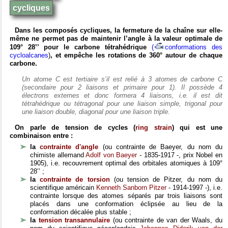
cycliques
Dans les composés cycliques, la fermeture de la chaîne sur elle-
même ne permet pas de maintenir l’angle à la valeur optimale de
109° 28’’ pour le carbone tétrahédrique
(
conformations des
cycloalcanes
)
, et empêche les rotations de 360° autour de chaque
carbone.
Un atome C est tertiaire s’il est relié à 3 atomes de carbone C
(secondaire pour 2 liaisons et primaire pour 1). Il possède 4
électrons externes et donc formera 4 liaisons, i.e. il est dit
tétrahédrique ou tétragonal pour une liaison simple, trigonal pour
une liaison double, diagonal pour une liaison triple.
On parle de tension de cycles (
ring strain
) qui est une
combinaison entre :
la
contrainte d'angle
(ou contrainte de Baeyer, du nom du
chimiste allemand
Adolf von Baeyer
- 1835-1917 -, prix Nobel en
1905), i.e. recouvrement optimal des orbitales atomiques à 109°
28’’ ;
la
contrainte de torsion
(ou tension de Pitzer, du nom du
scientifique américain
Kenneth Sanborn Pitzer
- 1914-1997 -), i.e.
contrainte lorsque des atomes séparés par trois liaisons sont
placés dans une conformation éclipsée au lieu de la
conformation décalée plus stable ;
la
tension transannulaire
(ou contrainte de van der Waals, du