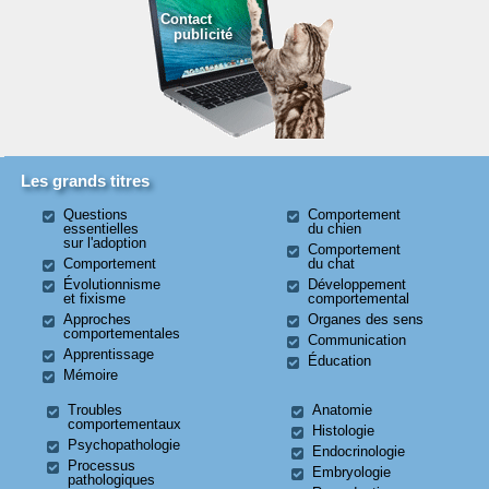
Contact
publicité
Les grands titres
Questions
Comportement
essentielles
du chien
sur l'adoption
Comportement
Comportement
du chat
Évolutionnisme
Développement
et fixisme
comportemental
Approches
Organes des sens
comportementales
Communication
Apprentissage
Éducation
Mémoire
Troubles
Anatomie
comportementaux
Histologie
Psychopathologie
Endocrinologie
Processus
Embryologie
pathologiques