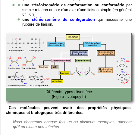
une stéréoisomérie de conformation ou conformérie
par
simple rotation autour d'un axe d'une liaison simple (en général
C
−
C
C
−
C
),
une
stéréoisomèrie de configuration
qui nécessite une
rupture de liaison.
Différents types d'isomérie
(Figure : vetopsy.fr)
Ces molécules peuvent avoir des propriétés physiques,
chimiques et biologiques très différentes.
Nous donnerons chaque fois un ou plusieurs exemples, sachant
qu'il en existe des infinités.