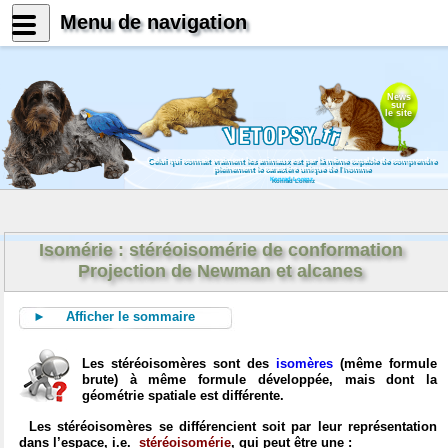
Menu de navigation
News
sur
le site
Celui qui connait vraiment les animaux est par là même capable de comprendre
pleinement le caractère unique de l'homme
Konrad Lorenz
Isomérie : stéréoisomérie de conformation
Projection de Newman et alcanes
► Afficher le sommaire
Les stéréoisomères sont des
isomères
(même formule
brute) à même formule développée, mais dont la
géométrie spatiale est différente.
Les stéréoisomères se différencient soit par leur représentation
dans l’espace, i.e.
stéréoisomérie
, qui peut être une :