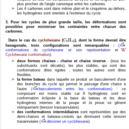
plus proches de l'angle canonique entre les carbones.
Les 4 carbones sont dans même plan et le cinquième au dehors,
les hydrogènes sont orientés à l'extérieur du cycle.
3. Pour les cycles de plus grande taille, les déformations sont
possibles pour minimiser les contraintes entre chacun des
carbones.
C
X
6
H
X
12
C
H
Dans le cas du
cyclohexane
(
), dont la forme devrait être
6
12
hexagonale, trois configurations sont remarquables :
(
conformations du cyclohexane et ses représentation
et
Cyclohexane conformation
).
deux formes chaises - chaise et chaise inverse
- (tous les
substituants sont décalés), les plus stables, qui sont des
conformations dites rigides ; toutes les autres sont dites
flexibles.
la forme bateau
dans laquelle se produit un basculement d'une
des branches du cycle qui permet le passage d'une chaise à
l'autre
(
basculements entre les conformations)
: ce
composant est moins stable car 8 hydrogènes sont en
conformation éclipsée à la base du bateau et les deux
hydrogènes internes de la poupe et la proue se gênent
stériquement (tension transannulaire).
des conformations intermédiaires
sont représentées par des
demi-chaises et bateaux-croisés qui diminuent cette tension
tranannulaire
(
déssiner un cyclohexane
).