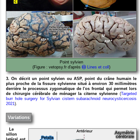
Point sylvien
(Figure : vetopsy.fr d'après
Lines et coll
)
3. On décrit un point sylvien ou ASP, point du crâne humain le
plus proche de la fissure sylvienne situé à environ 30 millimètres
derrière le processus zygomatique de l'os frontal qui permet lors
de chirurgie cérébrale de ménager la citerne sylvienne
(
Targeted
burr hole surgery for Sylvian cistern subarachnoid neurocysticercosis
2021
).
Variations
Le
sillon
latéral est