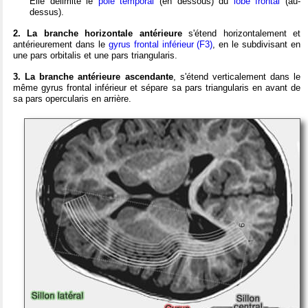
Elle délimite le
pôle temporal
(en dessous) du
lobe frontal
(au-
dessus).
2. La branche horizontale antérieure
s'étend horizontalement et
antérieurement dans le
gyrus frontal inférieur (F3)
, en le subdivisant en
une pars orbitalis et une pars triangularis.
3. La branche antérieure ascendante
, s'étend verticalement dans le
même gyrus frontal inférieur et sépare sa pars triangularis en avant de
sa pars opercularis en arrière.