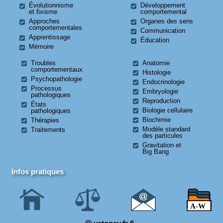
Évolutionnisme
Développement
et fixisme
comportemental
Approches
Organes des sens
comportementales
Communication
Apprentissage
Éducation
Mémoire
Troubles
Anatomie
comportementaux
Histologie
Psychopathologie
Endocrinologie
Processus
Embryologie
pathologiques
Reproduction
États
Biologie cellulaire
pathologiques
Biochimie
Thérapies
Modèle standard
Traitements
des particules
Gravitation et
Big Bang
Infos pratiques