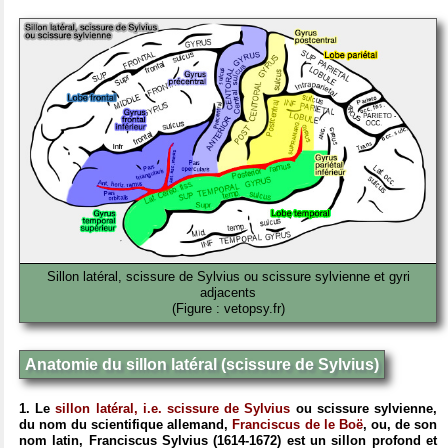
Sillon latéral, scissure de Sylvius ou scissure sylvienne et gyri
adjacents
(Figure : vetopsy.fr)
Anatomie du sillon latéral (scissure de Sylvius)
1. Le
sillon latéral, i.e. scissure de Sylvius
ou scissure sylvienne,
du nom du scientifique allemand,
Franciscus de le Boë
, ou, de son
nom latin, Franciscus Sylvius (1614-1672) est un sillon profond et