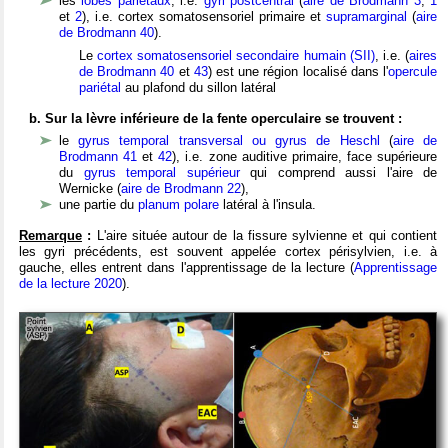
les
lobes pariétaux
, i.e.
gyri postcentral
(
aire de Brodmann
3
,
1
et
2
), i.e. cortex somatosensoriel primaire et
supramarginal
(
aire
de Brodmann
40
).
Le
cortex somatosensoriel secondaire humain (SII)
, i.e. (
aires
de Brodmann
40
et
43
) est une région localisé dans l'
opercule
pariétal
au plafond du sillon latéral
b. Sur la lèvre inférieure de la fente operculaire se trouvent :
le
gyrus temporal transversal ou gyrus de Heschl
(
aire de
Brodmann
41
et
42
), i.e. zone auditive primaire, face supérieure
du
gyrus temporal supérieur
qui comprend aussi l'aire de
Wernicke (
aire de Brodmann
22
),
une partie du
planum polare
latéral à l'insula.
Remarque
:
L'aire située autour de la fissure sylvienne et qui contient
les gyri précédents, est souvent appelée cortex périsylvien, i.e. à
gauche, elles entrent dans l'apprentissage de la lecture (
Apprentissage
de la lecture 2020
).