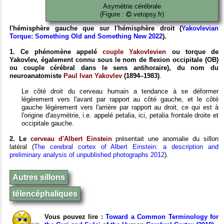
Asymétrie cérébrale
(Figure :
vetopsy.fr)
l'hémisphère gauche que sur l'hémisphère droit
(
Yakovlevian
Torque: Something Old and Something New 2022
).
1. Ce phénomène appelé
couple Yakovlevien
ou torque de
Yakovlev, également connu sous le nom de flexion occipitale (OB)
ou couple cérébral dans le sens antihoraire), du nom du
neuroanatomiste
Paul Ivan Yakovlev
(1894–1983)
.
Le côté droit du cerveau humain a tendance à se déformer
légèrement vers l'avant par rapport au côté gauche, et le côté
gauche légèrement vers l'arrière par rapport au droit, ce qui est à
l'origine d'asymétrie, i.e. appelé petalia, ici, petalia frontale droite et
occipitale gauche.
2. Le
cerveau d'Albert Einstein
présentait une anomalie du sillon
latéral (
The cerebral cortex of Albert Einstein: a description and
preliminary analysis of unpublished photographs 2012
).
Autres sillons
télencéphaliques
Vous pouvez lire :
Toward a Common Terminology for