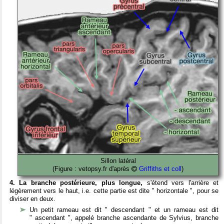
Sillon latéral
(Figure : vetopsy.fr d'après
Griffiths et coll
)
4. La branche postérieure, plus longue,
s'étend vers l'arrière et
légèrement vers le haut, i.e. cette partie est dite " horizontale ", pour se
diviser en deux.
Un petit rameau est dit " descendant " et un rameau est dit
" ascendant ", appelé branche ascendante de Sylvius, branche