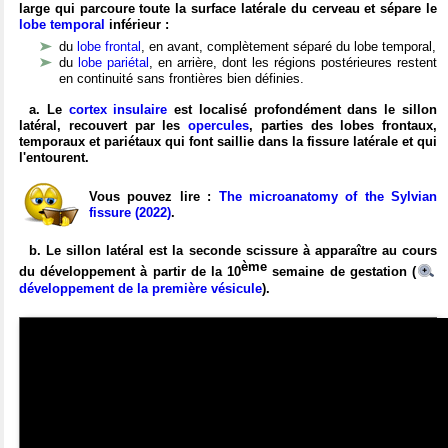
large qui parcoure toute la surface latérale du cerveau et sépare le
lobe temporal
inférieur :
du
lobe frontal
, en avant, complètement séparé du lobe temporal,
du
lobe pariétal
, en arrière, dont les régions postérieures restent
en continuité sans frontières bien définies.
a. Le
cortex insulaire
est localisé profondément dans le sillon
latéral, recouvert par les
opercules
, parties des lobes frontaux,
temporaux et pariétaux qui font saillie dans la fissure latérale et qui
l'entourent.
Vous pouvez lire :
The microanatomy of the Sylvian
fissure (2022)
.
b. Le sillon latéral est la seconde scissure à apparaître au cours
ème
du développement à partir de la 10
semaine de gestation (
développement de la première vésicule
).