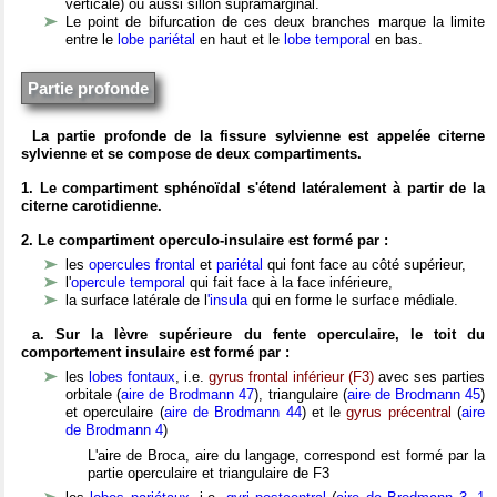
verticale) ou aussi sillon supramarginal.
Le point de bifurcation de ces deux branches marque la limite
entre le
lobe pariétal
en haut et le
lobe temporal
en bas.
Partie profonde
La partie profonde de la fissure sylvienne est appelée citerne
sylvienne et se compose de deux compartiments.
1. Le compartiment sphénoïdal s'étend latéralement à partir de la
citerne carotidienne.
2. Le compartiment operculo-insulaire est formé par :
les
opercules frontal
et
pariétal
qui font face au côté supérieur,
l'
opercule temporal
qui fait face à la face inférieure,
la surface latérale de l
'insula
qui en forme le surface médiale.
a. Sur la lèvre supérieure du fente operculaire, le toit du
comportement insulaire est formé par :
les
lobes fontaux
, i.e.
gyrus frontal inférieur (F3)
avec ses parties
orbitale (
aire de Brodmann
47
), triangulaire (
aire de Brodmann
45
)
et operculaire (
aire de Brodmann
44
) et le
gyrus précentral
(
aire
de Brodmann
4
)
L'aire de Broca, aire du langage, correspond est formé par la
partie operculaire et triangulaire de F3