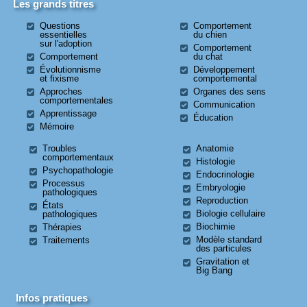
Les grands titres
Questions
Comportement
essentielles
du chien
sur l'adoption
Comportement
Comportement
du chat
Évolutionnisme
Développement
et fixisme
comportemental
Approches
Organes des sens
comportementales
Communication
Apprentissage
Éducation
Mémoire
Troubles
Anatomie
comportementaux
Histologie
Psychopathologie
Endocrinologie
Processus
Embryologie
pathologiques
Reproduction
États
Biologie cellulaire
pathologiques
Biochimie
Thérapies
Modèle standard
Traitements
des particules
Gravitation et
Big Bang
Infos pratiques