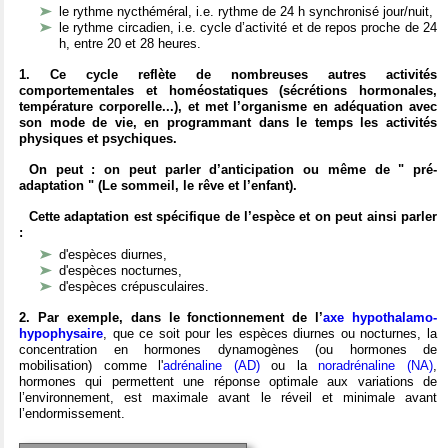
le rythme nycthéméral, i.e. rythme de 24 h synchronisé jour/nuit,
le rythme circadien, i.e. cycle d’activité et de repos proche de 24
h, entre 20 et 28 heures.
1. Ce cycle reflète de nombreuses autres activités
comportementales et homéostatiques (sécrétions hormonales,
température corporelle...), et met l’organisme en adéquation avec
son mode de vie, en programmant dans le temps les activités
physiques et psychiques.
On peut : on peut parler d’anticipation ou même de " pré-
adaptation " (Le sommeil, le rêve et l’enfant).
Cette adaptation est spécifique de l’espèce et on peut ainsi parler
:
d'espèces diurnes,
d'espèces nocturnes,
d'espèces crépusculaires.
2. Par exemple, dans le fonctionnement de l’
axe hypothalamo-
hypophysaire
, que ce soit pour les espèces diurnes ou nocturnes, la
concentration en hormones dynamogènes (ou hormones de
mobilisation) comme l'
adrénaline (AD)
ou la
noradrénaline (NA)
,
hormones qui permettent une réponse optimale aux variations de
l’environnement, est maximale avant le réveil et minimale avant
l’endormissement.