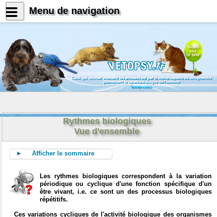
Menu de navigation
News
sur
le site
Celui qui connait vraiment les animaux est par là même capable de comprendre
pleinement le caractère unique de l'homme
Konrad Lorenz
Rythmes biologiques
Vue d'ensemble
► Afficher le sommaire
Les rythmes biologiques correspondent à la variation
périodique ou cyclique d'une fonction spécifique d'un
être vivant, i.e. ce sont un des processus biologiques
répétitifs.
Ces variations cycliques de l'activité biologique des organismes