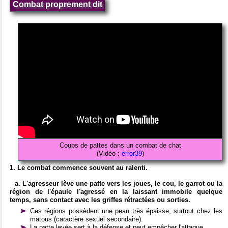
Combat proprement dit
Coups de pattes dans un combat de chat
(Vidéo :
error39
)
1. Le combat commence souvent au ralenti.
a. L'agresseur lève une patte vers les joues, le cou, le garrot ou la
région de l'épaule l'agressé en la laissant immobile quelque
temps, sans contact avec les griffes rétractées ou sorties.
Ces régions possèdent une peau très épaisse, surtout chez les
matous (caractère sexuel secondaire).
La patte levée sert à la défense et peut empêcher l'attaque.