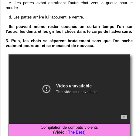
c. Les pattes avant entraînent l'autre chat vers la gueule pour le
mordre.
d. Les pattes arrière lui labourent le ventre.
Ils peuvent même rester couchés un certain temps l'un sur
l'autre, les dents et les griffes fichées dans le corps de l'adversaire.
3. Puis, les chats se séparent brutalement sans que l'on sache
vraiment pourquoi et se menacent de nouveau.
Compilation de combats violents
(Vidéo :
The Best
)