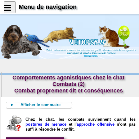
Menu de navigation
News
sur
le site
Celui qui connait vraiment les animaux est par là même capable de comprendre
pleinement le caractère unique de l'homme
Konrad Lorenz
Comportements agonistiques chez le chat
Combats (2)
Combat proprement dit et conséquences
► Afficher le sommaire
Chez le chat, les combats surviennent quand les
postures de menace
et l'
approche offensive
n'ont pas
suffi à résoudre le conflit.