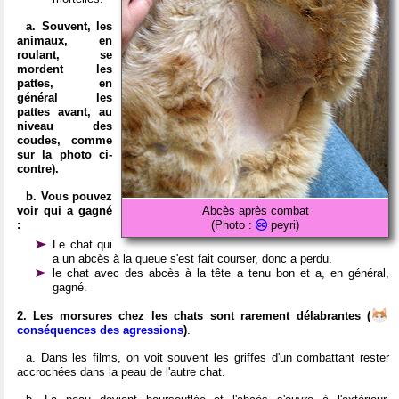
a. Souvent, les
animaux, en
roulant, se
mordent les
pattes, en
général les
pattes avant, au
niveau des
coudes, comme
sur la photo ci-
contre).
b. Vous pouvez
voir qui a gagné
Abcès après combat
:
(Photo :
peyri)
Le chat qui
a un abcès à la queue s'est fait courser, donc a perdu.
le chat avec des abcès à la tête a tenu bon et a, en général,
gagné.
2. Les morsures chez les chats sont rarement délabrantes (
conséquences des agressions
)
.
a. Dans les films, on voit souvent les griffes d'un combattant rester
accrochées dans la peau de l'autre chat.