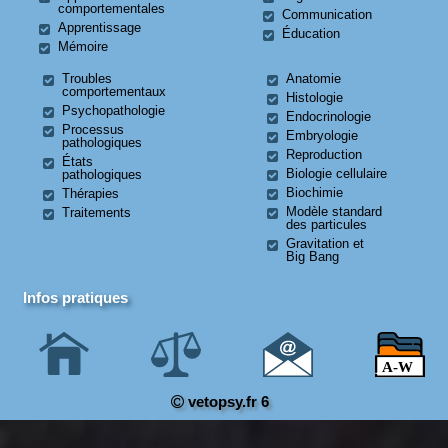
comportementales
Communication
Apprentissage
Éducation
Mémoire
Troubles
Anatomie
comportementaux
Histologie
Psychopathologie
Endocrinologie
Processus
Embryologie
pathologiques
Reproduction
États
Biologie cellulaire
pathologiques
Biochimie
Thérapies
Modèle standard
Traitements
des particules
Gravitation et
Big Bang
Infos pratiques
vetopsy.fr 6