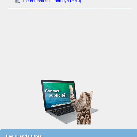
The cerebral sulci and gyri (2010)
Contact
publicité
Les grands titres