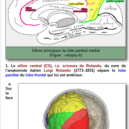
Sillons principaux du lobe pariétal médial
(Figure : vetopsy.fr)
1. Le
sillon central (CS), i.e. scissure de Rolando
, du nom de
l'anatomiste italien
Luigi Rolando
(1773–1831) sépare le
lobe
pariétal
du
lobe frontal
qui lui est antérieur.
a.
Sur
la
face