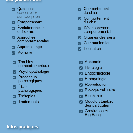
Questions
Comportement
essentielles
du chien
sur l'adoption
Comportement
Comportement
du chat
Évolutionnisme
Développement
et fixisme
comportemental
Approches
Organes des sens
comportementales
Communication
Apprentissage
Éducation
Mémoire
Troubles
Anatomie
comportementaux
Histologie
Psychopathologie
Endocrinologie
Processus
Embryologie
pathologiques
Reproduction
États
Biologie cellulaire
pathologiques
Biochimie
Thérapies
Modèle standard
Traitements
des particules
Gravitation et
Big Bang
Infos pratiques