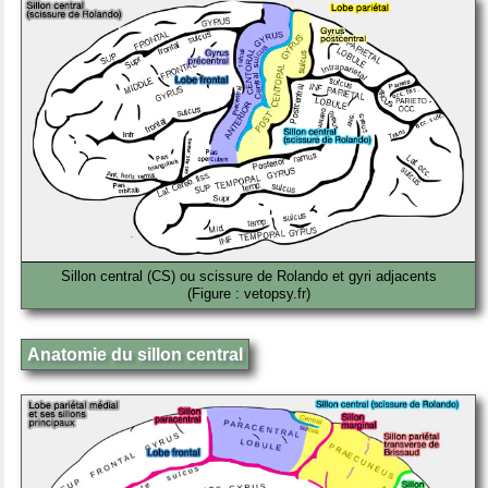
Sillon central (CS) ou scissure de Rolando et gyri adjacents
(Figure : vetopsy.fr)
Anatomie du sillon central