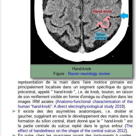
Hand-knob
Figure :
Raven neurology review
représentation de la main dans l'aire motrice primaire est
principalement localisée dans un segment spécifique du gyrus
précentral, appelé " hand-knob ", i.e. de knob, bouton, en raison
de son renflement visible en forme d'oméga ou d'epsilon dans les
images IRM axiales (
Anatomo-functional characterisation of the
human “hand-knob”: A direct electrophysiological study 2019
).
Il existe des des asymétries anatomiques, i.e. droitier et
gaucher, suggérant en outre le développement des mains dans la
formation du sillon central, étant donné que le " hand-knob " est
la partie centrale du sulcus replié dans le gyrus enfoui (
The
effect of handedness on the shape of the central sulcus 2012
).
En outre, chez les musiciens jouant des instruments à cordes,