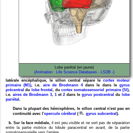
Lobe parétal (en jaune)
(Animation : Life Science Databases - LSDB -)
latérale encéphalique, le sillon central sépare le
cortex moteur
primaire (M1)
, i.e.
aire de Brodmann 4
dans le dans le
gyrus
précentral
du
lobe frontal
, du
cortex somatosensoriel primaire (SI)
,
i.e.
aires de Brodmann 3
,
1
et
2
dans le
gyrus postcentral
du
lobe
pariétal
.
Dans la plupart des hémisphères, le sillon central n'est pas en
continuité avec l'
opercule cérébral
(
gyrus subcentral
).
b. Sur la face médiale,
il est peu visible et ne sert pas de séparation
entre la partie motrice du lobule paracentral en avant, de la partie
somatosensorielle vers l'arrière.