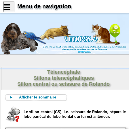
Menu de navigation
News
sur
le site
Celui qui connait vraiment les animaux est par là même capable de comprendre
pleinement le caractère unique de l'homme
Konrad Lorenz
Télencéphale
Sillons télencéphaliques
Sillon central ou scissure de Rolando
► Afficher le sommaire
Le sillon central (CS), i.e. scissure de Rolando, sépare le
lobe pariétal du lobe frontal qui lui est antérieur.