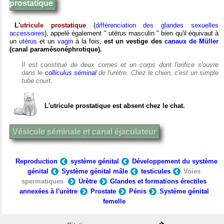
prostatique
L'
utricule prostatique
(
différenciation des glandes sexuelles
accessoires
), appelé également " utérus masculin " bien qu'il équivaut à
un
utérus
et un
vagin
à la fois,
est un vestige des
canaux de Müller
(canal paramésonéphrotique).
Il est constitué de deux cornes et un corps dont l'orifice s'ouvre
dans le
colliculus séminal
de l'urètre. Chez le chien, c'est un simple
tube court.
L'utricule prostatique est absent chez le chat.
Vésicule séminale et canal éjaculateur
Reproduction
système génital
Développement du système
génital
Système génital mâle
testicules
Voies
spermatiques
Urètre
Glandes et formations érectiles
annexées à l'urètre
Prostate
Pénis
Système génital
femelle