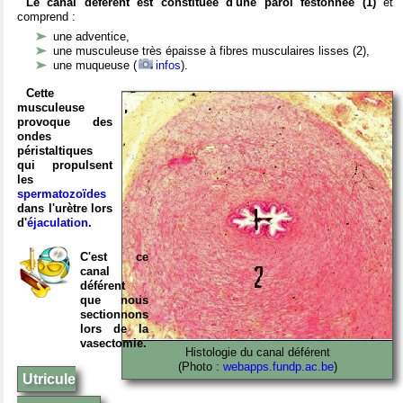
Le canal déférent est constituée d'une paroi festonnée (1)
et
comprend :
une adventice,
une musculeuse très épaisse à fibres musculaires lisses (2),
une muqueuse (
infos
).
Cette
musculeuse
provoque des
ondes
péristaltiques
qui propulsent
les
spermatozoïdes
dans l'urètre lors
d'
éjaculation
.
C'est ce
canal
déférent
que nous
sectionnons
lors de la
vasectomie.
Histologie du canal déférent
(Photo :
webapps.fundp.ac.be
)
Utricule