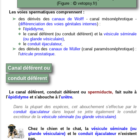
(Figure :
vetopsy.fr)
Les voies spermatiques comprennent :
des dérivés des
canaux de Wolff
- canal mésonéphrotique -
(
différenciation des voies génitales internes
) :
l'
épididyme
,
le canal déférent (ou conduit déférent) et la
vésicule séminale
(ou glande vésiculaire)
,
le
conduit éjaculateur
,
des dérivés des
canaux de Müller
(canal paramésonéphrotique) :
l'
utricule prostatique
.
Canal déférent ou
conduit déférent
Le canal déférent, conduit déférent ou
spermiducte,
fait suite à
l'
épididyme
et s'abouche à l'
urètre
.
Dans la plupart des espèces, cet abouchement s'effectue par le
conduit éjaculateur
dans lequel se jette également le conduit
excréteur de la
vésicule séminale (ou glande vésiculaire)
.
Chez le chien et le chat, la
vésicule séminale (ou
glande vésiculaire)
et le
conduit éjaculateur
n'existent
pas.