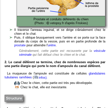
Prostate et conduits déférents du chien
(Photo :
vetopsy.fr d'après Friskies)
Il traverse l'anneau inguinal, et se dirige crânialement chez le
chien et le chat.
Puis, il oblique brusquement vers l'arrière et se porte sur la face
dorsale du corps de la vessie, puis en en partie profonde de la
prostate
pour atteindre l'
urètre
.
Généralement, cette partie est recouverte par la
vésicule
séminale
qui fait défaut chez le chien et le chat.
2. Le canal déférent se termine, chez de nombreuses espèces par
une partie élargie qui porte le nom d'ampoule du canal déférent.
La muqueuse de l'ampoule est constituée de cellules
glandulaires
tubulaires
ramifiées
(
infos).
Chez le chien, cette partie est très peu développée.
Chez le chat, elle est inexistante.
Structure