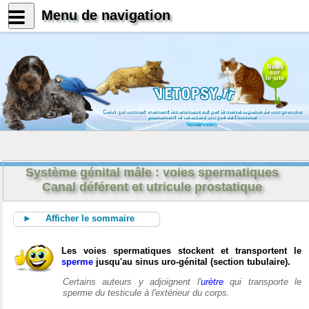
Menu de navigation
News
sur
le site
Celui qui connait vraiment les animaux est par là même capable de comprendre
pleinement le caractère unique de l'homme
Konrad Lorenz
Système génital mâle : voies spermatiques
Canal déférent et utricule prostatique
► Afficher le sommaire
Les voies spermatiques stockent et transportent le
sperme
jusqu'au sinus uro-génital (section tubulaire).
Certains auteurs y adjoignent l'
urètre
qui transporte le
sperme du testicule à l'extérieur du corps.