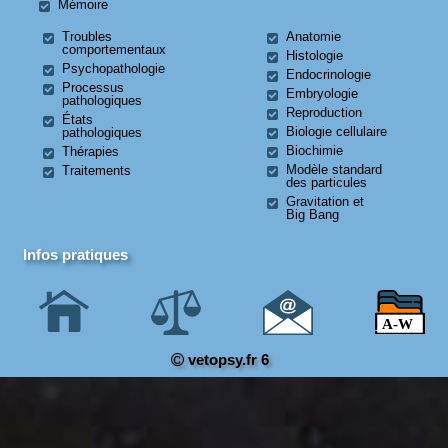
Mémoire
Troubles
Anatomie
comportementaux
Histologie
Psychopathologie
Endocrinologie
Processus
Embryologie
pathologiques
Reproduction
États
Biologie cellulaire
pathologiques
Biochimie
Thérapies
Modèle standard
Traitements
des particules
Gravitation et
Big Bang
Infos pratiques
vetopsy.fr 6