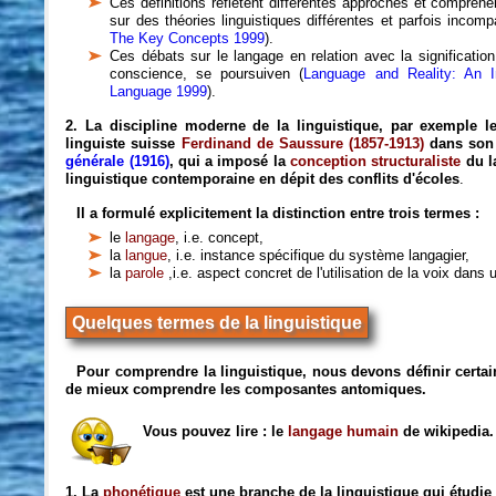
Ces définitions reflètent différentes approches et compré
sur des théories linguistiques différentes et parfois incompa
The Key Concepts 1999
).
Ces débats sur le langage en relation avec la signification 
conscience, se poursuiven (
Language and Reality: An In
Language 1999
).
2. La discipline moderne de la linguistique, par exemple le
linguiste suisse
Ferdinand de Saussure (1857-1913)
dans son
générale (1916)
, qui a imposé la
conception structuraliste
du l
linguistique contemporaine en dépit des conflits d'écoles
.
Il a formulé explicitement la distinction entre trois termes :
le
langage
, i.e. concept,
la
langue
, i.e. instance spécifique du système langagier,
la
parole
,i.e. aspect concret de l'utilisation de la voix dans 
Quelques termes de la linguistique
Pour comprendre la linguistique, nous devons définir certa
de mieux comprendre les composantes antomiques.
Vous pouvez lire : le
langage humain
de wikipedia.
1. La
phonétique
est une branche de la linguistique qui étudie