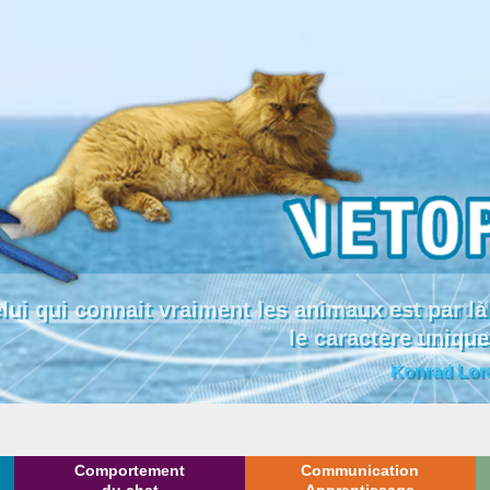
lui qui connait vraiment les animaux est par
le caractère uniqu
Konrad Lor
Comportement
Communication