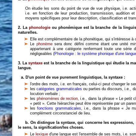
On étudie les sons du point de vue de vue physique, i.e. ac
i.e. en fonction de leur production, transmission, audition
moyens spécifiques pour leur description, classification et trans
2. La
phonologie
ou phonémique est la branche de la linguist
naturelles.
Elle est complémentaire de la phonétique, qui s'intéresse
Le
phonème
sera donc défini comme étant une unité mini
appartenant à une catégorie renfermant toute une série
négligeables (
Phonologie : le système phonique d'une langu
3. La
syntaxe
est la branche de la linguistique qui étudie la
langue.
a. D'un point de vue purement linguistique, la syntaxe :
l'ordre des mots, i.e. en français, celui-ci peut changer le 
les
catégories grammaticales
ou parties du discours, i.e., d
locution verbale ;
les
phénomènes de rection
, i.e., dans la phrase « Le petit c
« petit ». Cette hiérarchie peut être représentée par un paren
les
fonctions grammaticales
, i.e., dans la phrase « Je m
complément circonstanciel de lieu.
b. On distingue la syntaxe, qui concerne les expressions, 
le sens, la signification/les choses.
Le
lexique
d'une langue est l'ensemble de ses mots, i.e. som