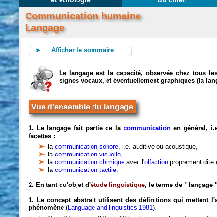
et éthologie
du chien
Communication humaine
Langage
► Afficher le sommaire
Le langage est la capacité, observée chez tous 
signes vocaux, et éventuellement graphiques (la lan
Vue d'ensemble du langage
1. Le langage fait partie de la
communication
en général, i.
facettes :
la
communication sonore
, i.e. auditive ou acoustique,
la
communication visuelle,
la
communication chimique
avec l'
olfaction
proprement dite 
la
communication tactile
.
2. En tant qu'objet d'
étude linguistique
, le terme de " langage 
1. Le concept abstrait utilisent des définitions qui mettent l
phénomène
(
Language and linguistics 1981
).