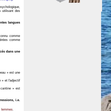
psychologique,
 utilisant des
entes langues
reconnu comme
idérées comme
ncés dans une
 beau » est une
» et l'adjectif
cantine » est
ressions, i.e.
s
lemmes
.