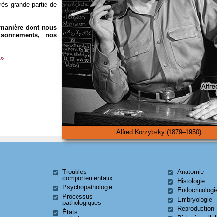
très grande partie de
a manière dont nous
isonnements, nos
 »
Alfred Korzybsky (1879–1950)
Troubles
Anatomie
comportementaux
Histologie
Psychopathologie
Endocrinologi
Processus
Embryologie
pathologiques
Reproduction
États