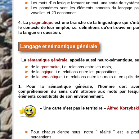
Les mots d'un lexique forment un tout, une sorte de systèm
Les phonèmes sont les éléments sonores du langage parl
voyelles et 20 consonnes.
4. La
pragmatique
est une branche de la linguistique qui s'in
le contexte de leur emploi, i.e. définitions qu'on trouve en 
la langue en question.
Langage et sémantique générale
La
sémantique générale
, appelée aussi neuro-sémantique, se 
de la
grammaire
, i.e. relations entre les mots,
de la
logique
, i.e. relations entre les propositions,
de la
sémantique
, i.e. relations entre les mots et ce qu'ils d
1. Pour la sémantique générale, l'homme doit avoi
compréhension du sens qu'il attribue aux mots par lesque
éléments constitutifs de son environnement.
« Une carte n’est pas le territoire »
Alfred Korzybsk
Pour chacun d'entre nous, notre " réalité " est le pro
perceptions.