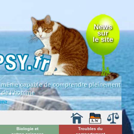
News
sur
le site
 là même capable de comprendre pleinement
e de l'homme
enz
Biologie et
Troubles du