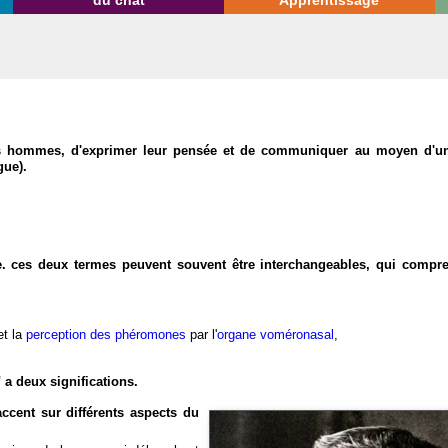
du chat
Apprentissage
les hommes, d'exprimer leur pensée et de communiquer au moyen d'u
gue).
e. ces deux termes peuvent souvent être interchangeables, qui compr
et la
perception des phéromones
par l'
organe voméronasal
,
" a deux significations.
'accent sur différents aspects du