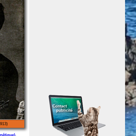
Contact
publicité
1913)
nétique).