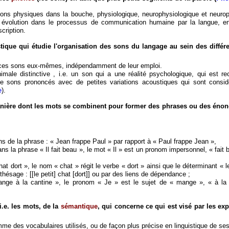
tions physiques dans la bouche, physiologique, neurophysiologique et neuro
 et évolution dans le processus de communication humaine par la langue, en
cription.
ique qui étudie l'organisation des sons du langage au sein des différ
 à ces sons eux-mêmes, indépendamment de leur emploi.
male distinctive , i.e. un son qui a une réalité psychologique, qui est 
 de sons prononcés avec de petites variations acoustiques qui sont cons
e
).
 manière dont les mots se combinent pour former des phrases ou des éno
sens de la phrase : « Jean frappe Paul » par rapport à « Paul frappe Jean »,
ans la phrase « Il fait beau », le mot « Il » est un pronom impersonnel, « fait
hat dort », le nom « chat » régit le verbe « dort » ainsi que le déterminant « le 
thésage : [[le petit] chat [dort]] ou par des liens de dépendance ;
ange à la cantine », le pronom « Je » est le sujet de « mange », « à la 
i.e. les mots, de la
sémantique
, qui concerne ce qui est visé par les exp
me des vocabulaires utilisés, ou de façon plus précise en linguistique de se