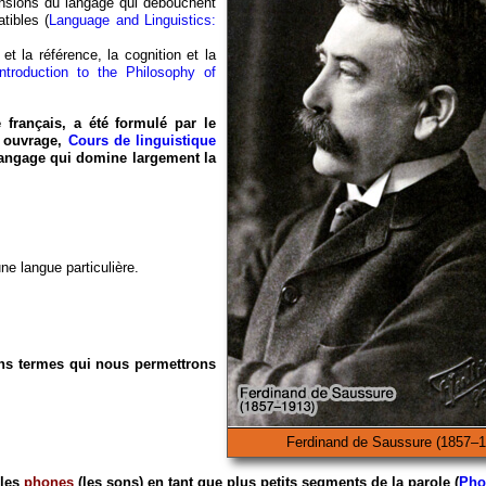
hensions du langage qui débouchent
tibles (
Language and Linguistics:
et la référence, la cognition et la
troduction to the Philosophy of
 français, a été formulé par le
 ouvrage,
Cours de linguistique
angage qui domine largement la
une langue particulière.
ins termes qui nous permettrons
Ferdinand de Saussure (1857–
 les
phones
(les sons) en tant que plus petits segments de la parole (
Pho