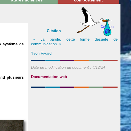
autres sciences
comportement
Contact
Citation
« La parole, cette forme désuète de
communication. »
n système de
Yvon Rivard
Date de modification du document :
4/12/24
Documentation web
end plusieurs