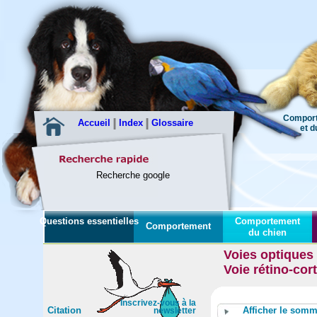
Comport
Accueil
Index
Glossaire
et du c
Recherche google
Questions essentielles
Comportement
Comportement
du chien
Voies optiques
Voie rétino-cort
Inscrivez-vous à la
Citation
Afficher le somm
newsletter