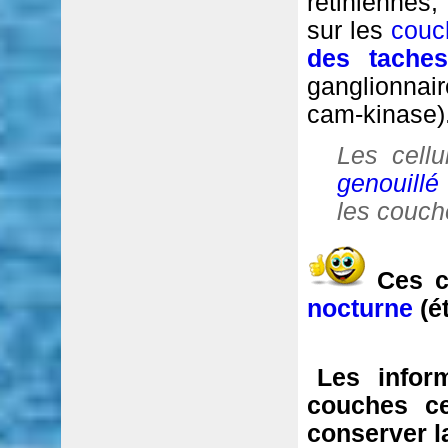
rétiniennes,
sur les
couc
des taches (
ganglionnai
cam-kinase)
Les cell
genouillé
les couch
Ces c
nocturne
(ét
Les infor
couches ce
conserver 