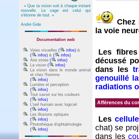
« Que ta vision soit à chaque instant
nouvelle. Le sage est celui qui
s'étonne de tout. »
Chez 
André Gide
la voie neur
Documentation web
Voies visuelles
(
infos)
&
Les fibre
(
infos)
&
(
infos)
décussé po
Aire striée
(
infos)
La vision
(
infos)
dans les
t
La vision dans le monde animal
et chez l'homme
genouillé l
(
infos)
Lumière et perception
radiations 
(
infos)
Tout savoir sur les couleurs
(
infos)
Afférences du cor
L'oeil humain avec logiciel
(
infos)
Les illusions optiques
Les
cellul
(
infos)
Photothèque d'ophtalmologie
chat) se pro
(
infos)
dans les
cou