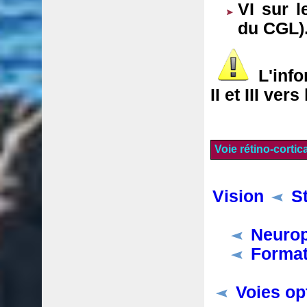
VI sur 
du CGL)
L'inf
II et III ver
Voie rétino-cortic
Vision
S
Neurop
Format
Voies op