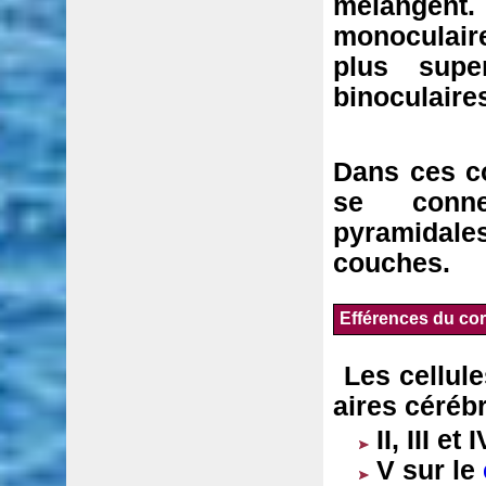
mélangent
monoculair
plus super
binoculaire
Dans ces c
se conne
pyramidal
couches.
Efférences du cort
Les cellule
aires cérébr
II, III e
V sur le