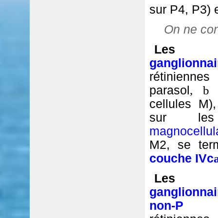
sur P4, P3) e
On ne conn
Le
ganglio
rétinienne
parasol
, 
cellules M),
sur 
magnocellul
M2, se ter
couche IVc
Le
ganglionnai
non-P
bist